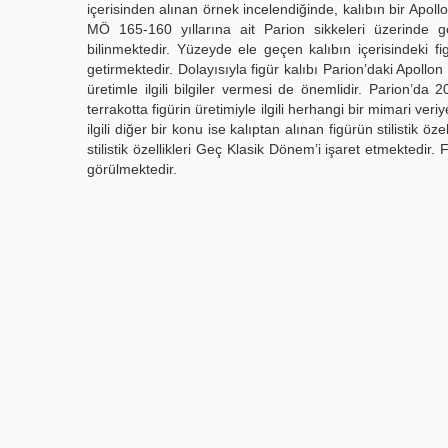
içerisinden alınan örnek incelendiğinde, kalıbın bir Apoll
MÖ 165-160 yıllarına ait Parion sikkeleri üzerinde gö
bilinmektedir. Yüzeyde ele geçen kalıbın içerisindeki fi
getirmektedir. Dolayısıyla figür kalıbı Parion’daki Apollon
üretimle ilgili bilgiler vermesi de önemlidir. Parion
terrakotta figürin üretimiyle ilgili herhangi bir mimari ver
ilgili diğer bir konu ise kalıptan alınan figürün stilistik 
stilistik özellikleri Geç Klasik Dönem’i işaret etmektedir
görülmektedir.