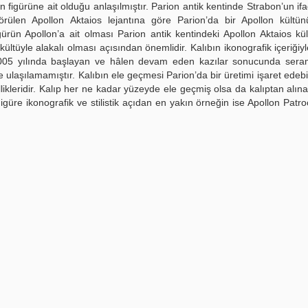
on figürüne ait olduğu anlaşılmıştır. Parion antik kentinde Strabon’un if
rülen Apollon Aktaios lejantına göre Parion’da bir Apollon kültünü
gürün Apollon’a ait olması Parion antik kentindeki Apollon Aktaios kü
 kültüyle alakalı olması açısından önemlidir. Kalıbın ikonografik içeriği
’da 2005 yılında başlayan ve hâlen devam eden kazılar sonucunda ser
iye ulaşılamamıştır. Kalıbın ele geçmesi Parion’da bir üretimi işaret edebil
özellikleridir. Kalıp her ne kadar yüzeyde ele geçmiş olsa da kalıptan alı
. Figüre ikonografik ve stilistik açıdan en yakın örneğin ise Apollon Patr