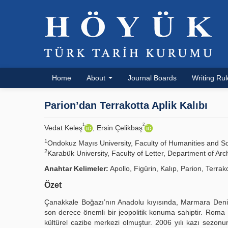
Home
About
Journal Boards
Writing Ru
Parion’dan Terrakotta Aplik Kalıbı
1
2
Vedat Keleş
, Ersin Çelikbaş
1
Ondokuz Mayıs University, Faculty of Humanities and 
2
Karabük University, Faculty of Letter, Department of 
Anahtar Kelimeler:
Apollo, Figürin, Kalıp, Parion, Terrak
Özet
Çanakkale Boğazı’nın Anadolu kıyısında, Marmara Deniz
son derece önemli bir jeopolitik konuma sahiptir. Roma 
kültürel cazibe merkezi olmuştur. 2006 yılı kazı sezonu