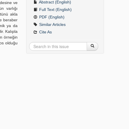
Abstract (English)
adesine ve
n varlığı
Full Text (English)
ltünü akla
PDF (English)
yle beraber
Similar Articles
amik ya da
ir. Kalıpla
Cite As
nan örneğin
oos olduğu