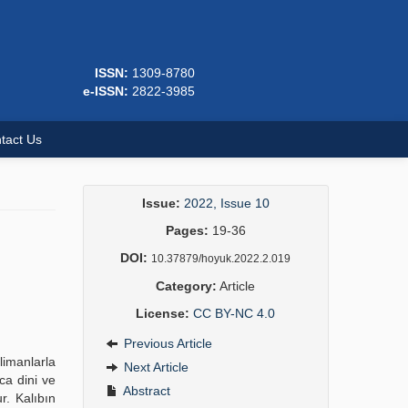
ISSN:
1309-8780
e-ISSN:
2822-3985
tact Us
Issue:
2022, Issue 10
Pages:
19-36
DOI:
10.37879/hoyuk.2022.2.019
Category:
Article
License:
CC BY-NC 4.0
Previous Article
limanlarla
Next Article
ca dini ve
Abstract
r. Kalıbın