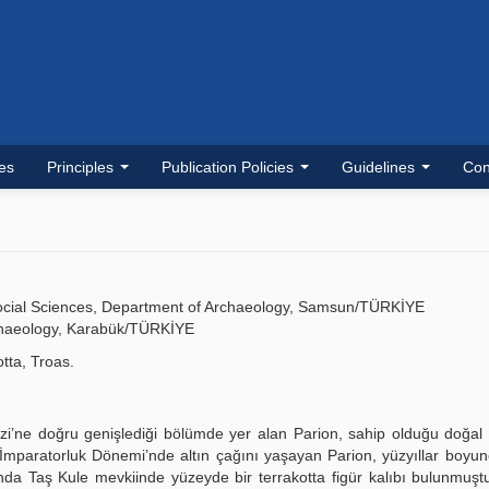
les
Principles
Publication Policies
Guidelines
Con
Social Sciences, Department of Archaeology, Samsun/TÜRKİYE
Archaeology, Karabük/TÜRKİYE
otta, Troas.
i’ne doğru genişlediği bölümde yer alan Parion, sahip olduğu doğal 
İmparatorluk Dönemi’nde altın çağını yaşayan Parion, yüzyıllar boyun
nda Taş Kule mevkiinde yüzeyde bir terrakotta figür kalıbı bulunmuştu