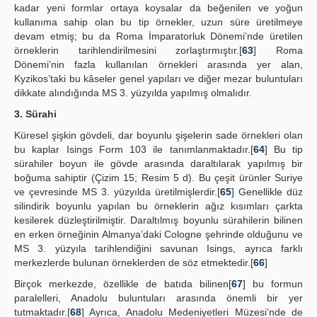
kadar yeni formlar ortaya koysalar da beğenilen ve yoğun
kullanıma sahip olan bu tip örnekler, uzun süre üretilmeye
devam etmiş; bu da Roma İmparatorluk Dönemi’nde üretilen
örneklerin tarihlendirilmesini zorlaştırmıştır.[
63
] Roma
Dönemi’nin fazla kullanılan örnekleri arasında yer alan,
Kyzikos’taki bu kâseler genel yapıları ve diğer mezar buluntuları
dikkate alındığında MS 3. yüzyılda yapılmış olmalıdır.
3. Sürahi
Küresel şişkin gövdeli, dar boyunlu şişelerin sade örnekleri olan
bu kaplar Isings Form 103 ile tanımlanmaktadır.[
64
] Bu tip
sürahiler boyun ile gövde arasında daraltılarak yapılmış bir
boğuma sahiptir (Çizim 15; Resim 5 d). Bu çeşit ürünler Suriye
ve çevresinde MS 3. yüzyılda üretilmişlerdir.[
65
] Genellikle düz
silindirik boyunlu yapılan bu örneklerin ağız kısımları çarkta
kesilerek düzleştirilmiştir. Daraltılmış boyunlu sürahilerin bilinen
en erken örneğinin Almanya’daki Cologne şehrinde olduğunu ve
MS 3. yüzyıla tarihlendiğini savunan Isings, ayrıca farklı
merkezlerde bulunan örneklerden de söz etmektedir.[
66
]
Birçok merkezde, özellikle de batıda bilinen[
67
] bu formun
paralelleri, Anadolu buluntuları arasında önemli bir yer
tutmaktadır.[
68
] Ayrıca, Anadolu Medeniyetleri Müzesi’nde de