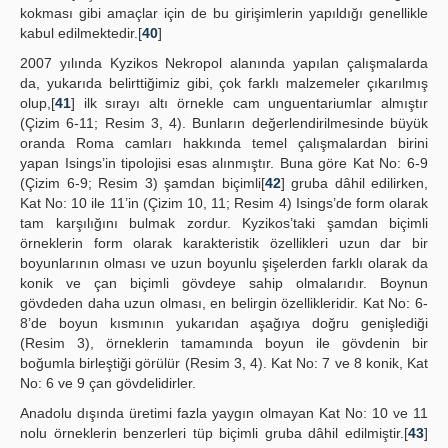
kokması gibi amaçlar için de bu girişimlerin yapıldığı genellikle
kabul edilmektedir.[
40
]
2007 yılında Kyzikos Nekropol alanında yapılan çalışmalarda
da, yukarıda belirttiğimiz gibi, çok farklı malzemeler çıkarılmış
olup,[
41
] ilk sırayı altı örnekle cam unguentariumlar almıştır
(Çizim 6-11; Resim 3, 4). Bunların değerlendirilmesinde büyük
oranda Roma camları hakkında temel çalışmalardan birini
yapan Isings’in tipolojisi esas alınmıştır. Buna göre Kat No: 6-9
(Çizim 6-9; Resim 3) şamdan biçimli[
42
] gruba dâhil edilirken,
Kat No: 10 ile 11’in (Çizim 10, 11; Resim 4) Isings’de form olarak
tam karşılığını bulmak zordur. Kyzikos’taki şamdan biçimli
örneklerin form olarak karakteristik özellikleri uzun dar bir
boyunlarının olması ve uzun boyunlu şişelerden farklı olarak da
konik ve çan biçimli gövdeye sahip olmalarıdır. Boynun
gövdeden daha uzun olması, en belirgin özellikleridir. Kat No: 6-
8’de boyun kısmının yukarıdan aşağıya doğru genişlediği
(Resim 3), örneklerin tamamında boyun ile gövdenin bir
boğumla birleştiği görülür (Resim 3, 4). Kat No: 7 ve 8 konik, Kat
No: 6 ve 9 çan gövdelidirler.
Anadolu dışında üretimi fazla yaygın olmayan Kat No: 10 ve 11
nolu örneklerin benzerleri tüp biçimli gruba dâhil edilmiştir.[
43
]