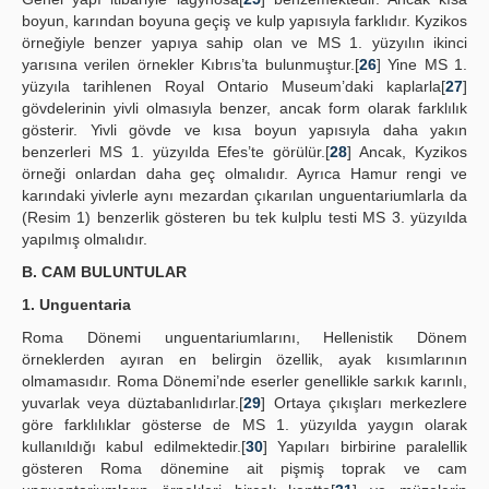
boyun, karından boyuna geçiş ve kulp yapısıyla farklıdır. Kyzikos
örneğiyle benzer yapıya sahip olan ve MS 1. yüzyılın ikinci
yarısına verilen örnekler Kıbrıs’ta bulunmuştur.[
26
] Yine MS 1.
yüzyıla tarihlenen Royal Ontario Museum’daki kaplarla[
27
]
gövdelerinin yivli olmasıyla benzer, ancak form olarak farklılık
gösterir. Yivli gövde ve kısa boyun yapısıyla daha yakın
benzerleri MS 1. yüzyılda Efes’te görülür.[
28
] Ancak, Kyzikos
örneği onlardan daha geç olmalıdır. Ayrıca Hamur rengi ve
karındaki yivlerle aynı mezardan çıkarılan unguentariumlarla da
(Resim 1) benzerlik gösteren bu tek kulplu testi MS 3. yüzyılda
yapılmış olmalıdır.
B. CAM BULUNTULAR
1. Unguentaria
Roma Dönemi unguentariumlarını, Hellenistik Dönem
örneklerden ayıran en belirgin özellik, ayak kısımlarının
olmamasıdır. Roma Dönemi’nde eserler genellikle sarkık karınlı,
yuvarlak veya düztabanlıdırlar.[
29
] Ortaya çıkışları merkezlere
göre farklılıklar gösterse de MS 1. yüzyılda yaygın olarak
kullanıldığı kabul edilmektedir.[
30
] Yapıları birbirine paralellik
gösteren Roma dönemine ait pişmiş toprak ve cam