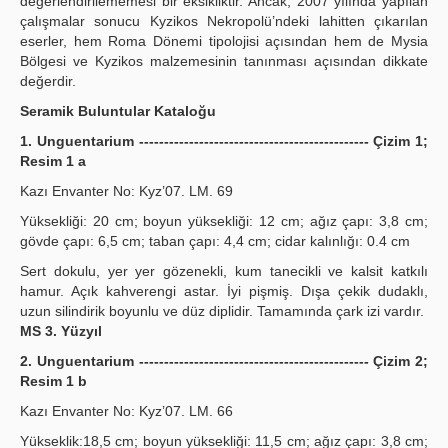
değerlendirilememesi bir eksikliktir. Ancak, 2007 yılında yapılan
çalışmalar sonucu Kyzikos Nekropolü’ndeki lahitten çıkarılan
eserler, hem Roma Dönemi tipolojisi açısından hem de Mysia
Bölgesi ve Kyzikos malzemesinin tanınması açısından dikkate
değerdir.
Seramik Buluntular Kataloğu
1. Unguentarium ---------------------------------------------- Çizim 1;
Resim 1 a
Kazı Envanter No: Kyz’07. LM. 69
Yüksekliği: 20 cm; boyun yüksekliği: 12 cm; ağız çapı: 3,8 cm;
gövde çapı: 6,5 cm; taban çapı: 4,4 cm; cidar kalınlığı: 0.4 cm
Sert dokulu, yer yer gözenekli, kum tanecikli ve kalsit katkılı
hamur. Açık kahverengi astar. İyi pişmiş. Dışa çekik dudaklı,
uzun silindirik boyunlu ve düz diplidir. Tamamında çark izi vardır.
MS 3. Yüzyıl
2. Unguentarium ---------------------------------------------- Çizim 2;
Resim 1 b
Kazı Envanter No: Kyz’07. LM. 66
Yükseklik:18,5 cm; boyun yüksekliği: 11,5 cm; ağız çapı: 3,8 cm;