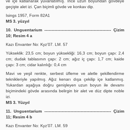
ve içe katlanarak yuvarlatılmış. İnce uzun boyundan gövdeye
geçişte alet izi. Çan biçimli gövde ve konkav dip.
Isings 1957, Form 82A1
MS 3. yüzyıl
10. Unguentarium ---------------------------------------------- Çizim
10; Resim 4 a
Kazı Envanter No: Kyz’07. LM. 57
Yükseklik: 23,5 cm; boyun yüksekliği: 16,3 cm; boyun çapı: 2,4
cm; dudak tablasının çapı: 2 cm; ağız iç çapı: 1,7 cm; kaide
çapı: 3 cm; cidar kalınlığı: 0,4 cm
Mavi ve yeşil renkte, serbest üfleme ve aletle şekillendirme
teknikleriyle yapılmış. Ağız kenarı dışa çekilip içe katlanmış.
Yukardan aşağıya doğru genişleyen uzun boyun ile devamı
biçimindeki gövde arasında belirgin bir alet ve düz dipte noble
izi.
MS 3. Yüzyıl
11. Unguentarium ---------------------------------------------- Çizim
11; Resim 4 b
Kazı Envanter No: Kyz’07. LM. 59