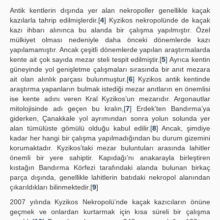
Antik kentlerin dışında yer alan nekropoller genellikle kaçak
kazılarla tahrip edilmişlerdir.[
4
] Kyzikos nekropolünde de kaçak
kazı ihbarı alınınca bu alanda bir çalışma yapılmıştır. Özel
mülkiyet olması nedeniyle daha önceki dönemlerde kazı
yapılamamıştır. Ancak çeşitli dönemlerde yapılan araştırmalarda
kente ait çok sayıda mezar steli tespit edilmiştir.[
5
] Ayrıca kentin
güneyinde yol genişletme çalışmaları sırasında bir anıt mezara
ait olan alınlık parçası bulunmuştur.[
6
] Kyzikos antik kentinde
araştırma yapanların bulmak istediği mezar anıtların en önemlisi
ise kente adını veren Kral Kyzikos’un mezarıdır. Argonautlar
mitolojisinde adı geçen bu kralın,[
7
] Erdek’ten Bandırma’ya
giderken, Çanakkale yol ayrımından sonra yolun solunda yer
alan tümülüste gömülü olduğu kabul edilir.[
8
] Ancak, şimdiye
kadar her hangi bir çalışma yapılmadığından bu durum gizemini
korumaktadır. Kyzikos’taki mezar buluntuları arasında lahitler
önemli bir yere sahiptir. Kapıdağı’nı anakarayla birleştiren
kıstağın Bandırma Körfezi tarafındaki alanda bulunan birkaç
parça dışında, genellikle lahitlerin batıdaki nekropol alanından
çıkarıldıkları bilinmektedir.[
9
]
2007 yılında Kyzikos Nekropolü’nde kaçak kazıcıların önüne
geçmek ve onlardan kurtarmak için kısa süreli bir çalışma