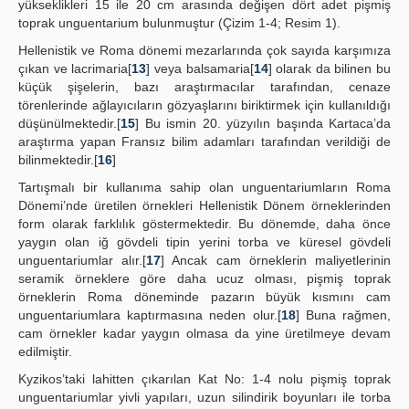
yükseklikleri 15 ile 20 cm arasında değişen dört adet pişmiş
toprak unguentarium bulunmuştur (Çizim 1-4; Resim 1).
Hellenistik ve Roma dönemi mezarlarında çok sayıda karşımıza
çıkan ve lacrimaria[
13
] veya balsamaria[
14
] olarak da bilinen bu
küçük şişelerin, bazı araştırmacılar tarafından, cenaze
törenlerinde ağlayıcıların gözyaşlarını biriktirmek için kullanıldığı
düşünülmektedir.[
15
] Bu ismin 20. yüzyılın başında Kartaca’da
araştırma yapan Fransız bilim adamları tarafından verildiği de
bilinmektedir.[
16
]
Tartışmalı bir kullanıma sahip olan unguentariumların Roma
Dönemi’nde üretilen örnekleri Hellenistik Dönem örneklerinden
form olarak farklılık göstermektedir. Bu dönemde, daha önce
yaygın olan iğ gövdeli tipin yerini torba ve küresel gövdeli
unguentariumlar alır.[
17
] Ancak cam örneklerin maliyetlerinin
seramik örneklere göre daha ucuz olması, pişmiş toprak
örneklerin Roma döneminde pazarın büyük kısmını cam
unguentariumlara kaptırmasına neden olur.[
18
] Buna rağmen,
cam örnekler kadar yaygın olmasa da yine üretilmeye devam
edilmiştir.
Kyzikos’taki lahitten çıkarılan Kat No: 1-4 nolu pişmiş toprak
unguentariumlar yivli yapıları, uzun silindirik boyunları ile torba