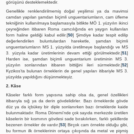
görüşünü desteklemektedir.
Genellikle renklendirilmemiş doğal yeşilimsi ya da mavimsi
camdan yapılan şamdan biçimli unguentariumların, cam üfleme
tekniğinin kullanılmaya başlamasıyla bitlikte MÖ 1. yüzyılın ikinci
çeyreğinden itibaren Roma camcılığında en yaygın kullanılan
form haline geldiği kabul edilir.[
50
] Şimdiye kadar tespit edilip
değerlendirilen buluntulardan hareketle, şamdan biçimli
unguentariumların MS 1. yüzyılda üretilmeye başlandığı ve MS
3. yüzyıla kadar üretimlerinin devam ettiği görülmektedir.[
51
]
Harden ise, şamdan biçimli unguentarium üretiminin MS 3.
yüzyılın sonlarından itibaren bittiğini ileri sürmektedir.[
52
]
Kyzikos’ta bulunan örneklerin de genel yapıları itibariyle MS 3.
yüzyılda yapıldığını düşünmekteyiz.
2. Kâse
Kâseler farklı form yapısına sahip olsa da, genel özellikleri
itibarıyla sığ ya da derin gövdelidirler. Bazı örneklerde gövde
düz ya da içbükey bir diple sonlanırken bazı örneklerde kaide
bulunmaktadır. Roma Dönemi’nde çok sayıda merkezde üretilen
kâselerin bir kısmının gövdesi sade bırakılırken, farklı şekillerde
bezenen örnekler de vardır.[
53
] Birçok cam örnekte olduğu gibi,
bu formun ilk örneklerinin ortaya çıkışında da metal ve pişmiş