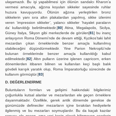
ulaşamazdı. Bu işi yapabilmesi için ölünün sandalcı Kharon’a
vermesi amacıyla, ağzına koyulan sikkeler sayesinde ruhlar
huzura kavuşuyordu. Ölünün ağzına yerleştirilen bronz
sikkelerin yanı sıra altın plakalardan yapılmış, sikke izlenimi
veren ‘impression sikkeler’, yalancı sikkeler ‘hayalet paraların
da’ kullanıldığı belirtilmektedir.[
80
] Atina, Megalapolis, Sicilya,
Güney İtalya, Sikyon gibi merkezlerde de görülen[
81
] bu inanç
anlayışının Roma Dönemi’nde de devam ettiği, Kyzikos’taki lahit
mezardan çıkan örneklerinde benzer amaçla kullanılmış
olabileceğini düşündürmektedir. Yine Parion Nekroplü’nde
bulunan örneklerinde benzer amaçla kullanıldığı kabul
edilmektedir.[
82
] Altın pulların üzerine işlenen capricorn, erken
dönemlerden itibaren bilinen ve kullanılan keçi başlı balık
gövdeli karışık yaratık olup, Roma İmparatorluğu sürecinde de
kullanım görmüştür.[
83
]
D. DEĞERLENDİRME
Buluntuların formları ve gelişimi hakkındaki bilgilerimiz
çoğunlukla kutsal alanlar ve mezarlardan ele geçen örneklere
dayanmaktadır. Özellikle, gerek antik dönemde gerekse de
günümüzde defineciler mezarların içine bırakılan hediyelerle
ilgilenmiş ve bu mezarları soymuşlardır. Bu da kaçak kazılar
sonucu ele geçen, ama yeri kesin olarak bilinmeyen eserlerin