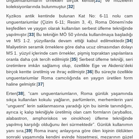
unguentariumların örnekleri birçok kentte[
31
] ve müzelerin
koleksiyonlarında bulunmuştur.[
32
]
Kyzikos antik kentinde bulunan Kat No: 6-11 nolu cam
unguentariumlar (Çizim 6-11; Resim 3, 4), Roma Dönemi’nde
keşfedilen ve yaygın olarak kullanılan serbest üfleme tekniğinde
yapılmıştır.[
33
] Bu tekniğin MÖ 50 yılında kullanılmaya başladığı
ve MS 1-2. yüzyıllarda devam ettiği kabul edilmektedir.[
34
]
Maliyetinin seramik örneklere göre daha ucuz olmasından dolayı
MS 1. yüzyıl içlerinde cam örnekler, pişmiş topraktan yapılanlara
oranla daha çok tercih edilmiştir.[
35
] Serbest üfleme tekniği, seri
üretimlere imkân sağlamış olup, özellikle Ege ve Akdeniz’deki
birçok kentte üretilmiş ve ihraç edilmiştir.[
36
] Bu süreçte özellikle
unguentariumlar Roma camcılığında en yaygın üretilen form
haline gelmiştir.[
37
]
Erten[
38
], “cam unguentariumların, Roma günlük yaşamında
sıkça kullanılan kokulu yağların, parfümlerin, merhemlerin yani
“unguent” lerin saklanmasına yaradığı için bu isimle tanındığını,
ayrıca iç kalıp tekniğiyle üretilmiş olan cam formların (aryballos,
alabastron, amphoriskos ve oinokhoe) üfleme tekniğinde
yapılmış karşılığı olduğunu ileri sürmektedir”. Günlük kullanımın
yanı sıra,[
39
] Roma inanç anlayışına göre ölen kişinin öldükten
sonraki yaşamında kendini evinde hissetmesi, mezarının güzel