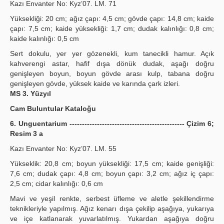
Kazı Envanter No: Kyz’07. LM. 71
Yüksekliği: 20 cm; ağız çapı: 4,5 cm; gövde çapı: 14,8 cm; kaide
çapı: 7,5 cm; kaide yüksekliği: 1,7 cm; dudak kalınlığı: 0,8 cm;
kaide kalınlığı: 0,5 cm
Sert dokulu, yer yer gözenekli, kum tanecikli hamur. Açık
kahverengi astar, hafif dışa dönük dudak, aşağı doğru
genişleyen boyun, boyun gövde arası kulp, tabana doğru
genişleyen gövde, yüksek kaide ve karında çark izleri.
MS 3. Yüzyıl
Cam Buluntular Kataloğu
6. Unguentarium ---------------------------------------------- Çizim 6;
Resim 3 a
Kazı Envanter No: Kyz’07. LM. 55
Yükseklik: 20,8 cm; boyun yüksekliği: 17,5 cm; kaide genişliği:
7,6 cm; dudak çapı: 4,8 cm; boyun çapı: 3,2 cm; ağız iç çapı:
2,5 cm; cidar kalınlığı: 0,6 cm
Mavi ve yeşil renkte, serbest üfleme ve aletle şekillendirme
teknikleriyle yapılmış. Ağız kenarı dışa çekilip aşağıya, yukarıya
ve içe katlanarak yuvarlatılmış. Yukardan aşağıya doğru