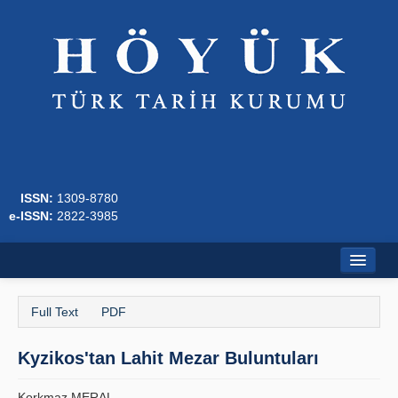
ISSN:
1309-8780
e-ISSN:
2822-3985
Home
Full Text
PDF
About
Kyzikos'tan Lahit Mezar Buluntuları
Journal Boards
Writing Rules
Korkmaz MERAL