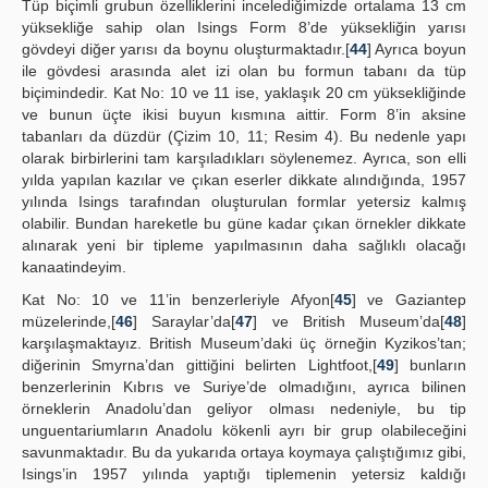
Tüp biçimli grubun özelliklerini incelediğimizde ortalama 13 cm
yüksekliğe sahip olan Isings Form 8’de yüksekliğin yarısı
gövdeyi diğer yarısı da boynu oluşturmaktadır.[
44
] Ayrıca boyun
ile gövdesi arasında alet izi olan bu formun tabanı da tüp
biçimindedir. Kat No: 10 ve 11 ise, yaklaşık 20 cm yüksekliğinde
ve bunun üçte ikisi buyun kısmına aittir. Form 8’in aksine
tabanları da düzdür (Çizim 10, 11; Resim 4). Bu nedenle yapı
olarak birbirlerini tam karşıladıkları söylenemez. Ayrıca, son elli
yılda yapılan kazılar ve çıkan eserler dikkate alındığında, 1957
yılında Isings tarafından oluşturulan formlar yetersiz kalmış
olabilir. Bundan hareketle bu güne kadar çıkan örnekler dikkate
alınarak yeni bir tipleme yapılmasının daha sağlıklı olacağı
kanaatindeyim.
Kat No: 10 ve 11’in benzerleriyle Afyon[
45
] ve Gaziantep
müzelerinde,[
46
] Saraylar’da[
47
] ve British Museum’da[
48
]
karşılaşmaktayız. British Museum’daki üç örneğin Kyzikos’tan;
diğerinin Smyrna’dan gittiğini belirten Lightfoot,[
49
] bunların
benzerlerinin Kıbrıs ve Suriye’de olmadığını, ayrıca bilinen
örneklerin Anadolu’dan geliyor olması nedeniyle, bu tip
unguentariumların Anadolu kökenli ayrı bir grup olabileceğini
savunmaktadır. Bu da yukarıda ortaya koymaya çalıştığımız gibi,
Isings’in 1957 yılında yaptığı tiplemenin yetersiz kaldığı