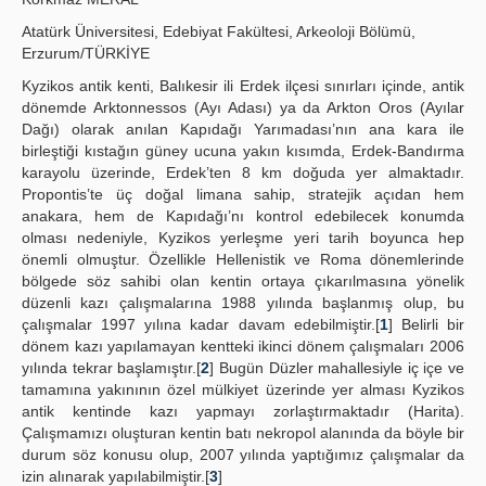
Atatürk Üniversitesi, Edebiyat Fakültesi, Arkeoloji Bölümü,
Principles
Erzurum/TÜRKİYE
Publication Policies
Kyzikos antik kenti, Balıkesir ili Erdek ilçesi sınırları içinde, antik
dönemde Arktonnessos (Ayı Adası) ya da Arkton Oros (Ayılar
Guidelines
Dağı) olarak anılan Kapıdağı Yarımadası’nın ana kara ile
birleştiği kıstağın güney ucuna yakın kısımda, Erdek-Bandırma
Contact Us
karayolu üzerinde, Erdek’ten 8 km doğuda yer almaktadır.
Propontis’te üç doğal limana sahip, stratejik açıdan hem
anakara, hem de Kapıdağı’nı kontrol edebilecek konumda
olması nedeniyle, Kyzikos yerleşme yeri tarih boyunca hep
önemli olmuştur. Özellikle Hellenistik ve Roma dönemlerinde
bölgede söz sahibi olan kentin ortaya çıkarılmasına yönelik
düzenli kazı çalışmalarına 1988 yılında başlanmış olup, bu
çalışmalar 1997 yılına kadar davam edebilmiştir.[
1
] Belirli bir
dönem kazı yapılamayan kentteki ikinci dönem çalışmaları 2006
yılında tekrar başlamıştır.[
2
] Bugün Düzler mahallesiyle iç içe ve
tamamına yakınının özel mülkiyet üzerinde yer alması Kyzikos
antik kentinde kazı yapmayı zorlaştırmaktadır (Harita).
Çalışmamızı oluşturan kentin batı nekropol alanında da böyle bir
durum söz konusu olup, 2007 yılında yaptığımız çalışmalar da
izin alınarak yapılabilmiştir.[
3
]