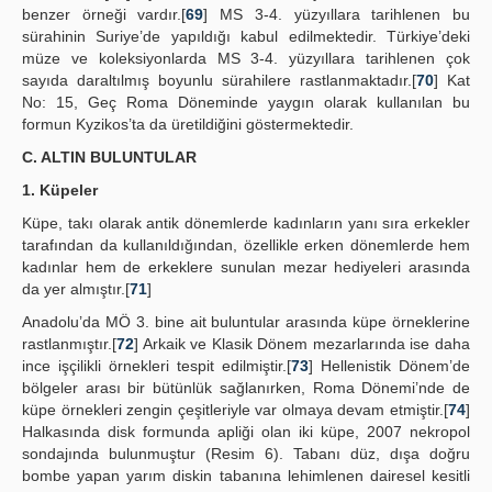
benzer örneği vardır.[
69
] MS 3-4. yüzyıllara tarihlenen bu
sürahinin Suriye’de yapıldığı kabul edilmektedir. Türkiye’deki
müze ve koleksiyonlarda MS 3-4. yüzyıllara tarihlenen çok
sayıda daraltılmış boyunlu sürahilere rastlanmaktadır.[
70
] Kat
No: 15, Geç Roma Döneminde yaygın olarak kullanılan bu
formun Kyzikos’ta da üretildiğini göstermektedir.
C. ALTIN BULUNTULAR
1. Küpeler
Küpe, takı olarak antik dönemlerde kadınların yanı sıra erkekler
tarafından da kullanıldığından, özellikle erken dönemlerde hem
kadınlar hem de erkeklere sunulan mezar hediyeleri arasında
da yer almıştır.[
71
]
Anadolu’da MÖ 3. bine ait buluntular arasında küpe örneklerine
rastlanmıştır.[
72
] Arkaik ve Klasik Dönem mezarlarında ise daha
ince işçilikli örnekleri tespit edilmiştir.[
73
] Hellenistik Dönem’de
bölgeler arası bir bütünlük sağlanırken, Roma Dönemi’nde de
küpe örnekleri zengin çeşitleriyle var olmaya devam etmiştir.[
74
]
Halkasında disk formunda apliği olan iki küpe, 2007 nekropol
sondajında bulunmuştur (Resim 6). Tabanı düz, dışa doğru
bombe yapan yarım diskin tabanına lehimlenen dairesel kesitli