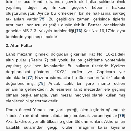
telin bir ucu kendi etrafında çevrilerek halka şeklinde ilmik
yapılmış, diğer uç ilmikten geçerek küpenin halkası
oluşturulmuştur. Ayrıca bu örneklerin bir de halkasına sarkaç
takılanları vardır.[
75
] Bu çeşitliliğin zaman içerisinde tiplerin
artırılması sonucu oluştuğu düşünülebilir. Benzer örneklerinin
genelde MS 2-3. yüzyıla tarihlendiği,[
76
] Kat No: 16,17’de aynı
tarihlerde yapılmış olmalıdır.
2. Altın Pullar
Lahit mezarın içindeki dolgudan çıkarılan Kat No: 18-21’deki
altın pullar (Resim 7) tek yönlü kalıba çekiçleme yöntemiyle
yapılmış çok ince levhalardır. Bu pulların üzerinde Kyzikos
darphanesini gösteren “KYZ” harfleri ve Capricorn yer
almaktadır.[
77
] Bazı araştırmacılar bu tür eserleri “aplik” olarak
değerlendirmiştir.[
78
] Ancak aplik bir yere monte edilen
anlamına gelmektedir. Bu eserlerin lahit mezardan ele geçmiş
olması başka amaçla, yani mezar hediyesi olarak kullanılmış
olabileceğini göstermektedir.
Roma öncesi Yunan inanışları gereği, ölen kişilerin ağzına bir
“obolos” (bir drahminin altıda biri) bırakmak zorundaydılar.[
79
]
Aksi takdirde, yer altı ülkesine giden ölülerin ruhları, Akheron’un
bataklık sularından geçip, ölüler ırmağının karsı kıyısına