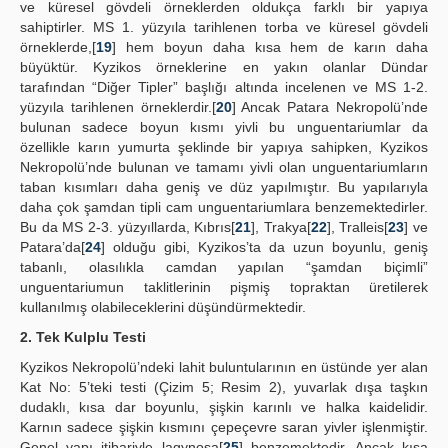
ve küresel gövdeli örneklerden oldukça farklı bir yapıya
sahiptirler. MS 1. yüzyıla tarihlenen torba ve küresel gövdeli
örneklerde,[
19
] hem boyun daha kısa hem de karın daha
büyüktür. Kyzikos örneklerine en yakın olanlar Dündar
tarafından “Diğer Tipler” başlığı altında incelenen ve MS 1-2.
yüzyıla tarihlenen örneklerdir.[
20
] Ancak Patara Nekropolü’nde
bulunan sadece boyun kısmı yivli bu unguentariumlar da
özellikle karın yumurta şeklinde bir yapıya sahipken, Kyzikos
Nekropolü’nde bulunan ve tamamı yivli olan unguentariumların
taban kısımları daha geniş ve düz yapılmıştır. Bu yapılarıyla
daha çok şamdan tipli cam unguentariumlara benzemektedirler.
Bu da MS 2-3. yüzyıllarda, Kıbrıs[
21
], Trakya[
22
], Tralleis[
23
] ve
Patara’da[
24
] olduğu gibi, Kyzikos’ta da uzun boyunlu, geniş
tabanlı, olasılıkla camdan yapılan “şamdan biçimli”
unguentariumun taklitlerinin pişmiş topraktan üretilerek
kullanılmış olabileceklerini düşündürmektedir.
2. Tek Kulplu Testi
Kyzikos Nekropolü’ndeki lahit buluntularının en üstünde yer alan
Kat No: 5’teki testi (Çizim 5; Resim 2), yuvarlak dışa taşkın
dudaklı, kısa dar boyunlu, şişkin karınlı ve halka kaidelidir.
Karnın sadece şişkin kısmını çepeçevre saran yivler işlenmiştir.
Genel yapı itibariyle lagynosa[
25
] benzemektedir. Ancak kısa