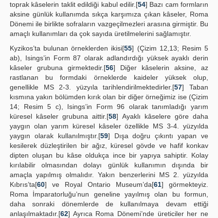
toprak kâselerin taklit edildiği kabul edilir.[
54
] Bazı cam formların
aksine günlük kullanımda sıkça karşımıza çıkan kâseler, Roma
Dönemi ile birlikte sofraların vazgeçilmezleri arasına girmiştir. Bu
amaçlı kullanımları da çok sayıda üretilmelerini sağlamıştır.
Kyzikos’ta bulunan örneklerden ikisi[
55
] (Çizim 12,13; Resim 5
ab), Isings’in Form 87 olarak adlandırdığı yüksek ayaklı derin
kâseler grubuna girmektedir.[
56
] Diğer kâselerin aksine, az
rastlanan bu formdaki örneklerde kaideler yüksek olup,
genellikle MS 2-3. yüzyıla tarihlendirilmektedirler.[
57
] Taban
kısmına yakın bölümden kırık olan bir diğer örneğimiz ise (Çizim
14; Resim 5 c), Isings’in Form 96 olarak tanımladığı yarım
küresel kâseler grubuna aittir.[
58
] Ayaklı kâselere göre daha
yaygın olan yarım küresel kâseler özellikle MS 3-4. yüzyılda
yaygın olarak kullanılmıştır.[
59
] Dışa doğru çıkıntı yapan ve
kesilerek düzleştirilen bir ağız, küresel gövde ve hafif konkav
dipten oluşan bu kâse oldukça ince bir yapıya sahiptir. Kolay
kırılabilir olmasından dolayı günlük kullanımın dışında bir
amaçla yapılmış olmalıdır. Yakın benzerlerini MS 2. yüzyılda
Kıbrıs’ta[
60
] ve Royal Ontario Museum’da[
61
] görmekteyiz.
Roma İmparatorluğu’nun geneline yayılmış olan bu formun,
daha sonraki dönemlerde de kullanılmaya devam ettiği
anlaşılmaktadır.[
62
] Ayrıca Roma Dönemi’nde üreticiler her ne