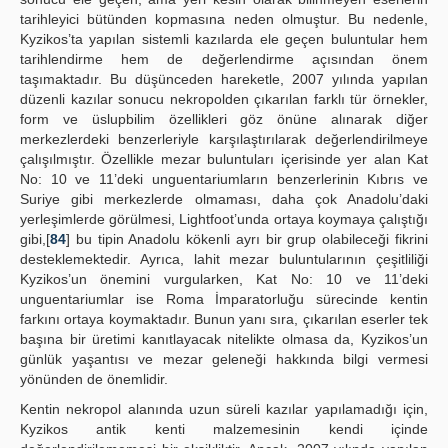
tarihleyici bütünden kopmasına neden olmuştur. Bu nedenle,
Kyzikos’ta yapılan sistemli kazılarda ele geçen buluntular hem
tarihlendirme hem de değerlendirme açısından önem
taşımaktadır. Bu düşünceden hareketle, 2007 yılında yapılan
düzenli kazılar sonucu nekropolden çıkarılan farklı tür örnekler,
form ve üslupbilim özellikleri göz önüne alınarak diğer
merkezlerdeki benzerleriyle karşılaştırılarak değerlendirilmeye
çalışılmıştır. Özellikle mezar buluntuları içerisinde yer alan Kat
No: 10 ve 11’deki unguentariumların benzerlerinin Kıbrıs ve
Suriye gibi merkezlerde olmaması, daha çok Anadolu’daki
yerleşimlerde görülmesi, Lightfoot’unda ortaya koymaya çalıştığı
gibi,[
84
] bu tipin Anadolu kökenli ayrı bir grup olabileceği fikrini
desteklemektedir. Ayrıca, lahit mezar buluntularının çeşitliliği
Kyzikos’un önemini vurgularken, Kat No: 10 ve 11’deki
unguentariumlar ise Roma İmparatorluğu sürecinde kentin
farkını ortaya koymaktadır. Bunun yanı sıra, çıkarılan eserler tek
başına bir üretimi kanıtlayacak nitelikte olmasa da, Kyzikos’un
günlük yaşantısı ve mezar geleneği hakkında bilgi vermesi
yönünden de önemlidir.
Kentin nekropol alanında uzun süreli kazılar yapılamadığı için,
Kyzikos antik kenti malzemesinin kendi içinde