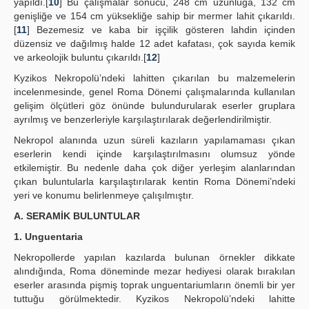
yapıldı.[
10
] Bu çalışmalar sonucu, 248 cm uzunluğa, 132 cm
genişliğe ve 154 cm yüksekliğe sahip bir mermer lahit çıkarıldı.
[
11
] Bezemesiz ve kaba bir işçilik gösteren lahdin içinden
düzensiz ve dağılmış halde 12 adet kafatası, çok sayıda kemik
ve arkeolojik buluntu çıkarıldı.[
12
]
Kyzikos Nekropolü’ndeki lahitten çıkarılan bu malzemelerin
incelenmesinde, genel Roma Dönemi çalışmalarında kullanılan
gelişim ölçütleri göz önünde bulundurularak eserler gruplara
ayrılmış ve benzerleriyle karşılaştırılarak değerlendirilmiştir.
Nekropol alanında uzun süreli kazıların yapılamaması çıkan
eserlerin kendi içinde karşılaştırılmasını olumsuz yönde
etkilemiştir. Bu nedenle daha çok diğer yerleşim alanlarından
çıkan buluntularla karşılaştırılarak kentin Roma Dönemi’ndeki
yeri ve konumu belirlenmeye çalışılmıştır.
A. SERAMİK BULUNTULAR
1. Unguentaria
Nekropollerde yapılan kazılarda bulunan örnekler dikkate
alındığında, Roma döneminde mezar hediyesi olarak bırakılan
eserler arasında pişmiş toprak unguentariumların önemli bir yer
tuttuğu görülmektedir. Kyzikos Nekropolü’ndeki lahitte