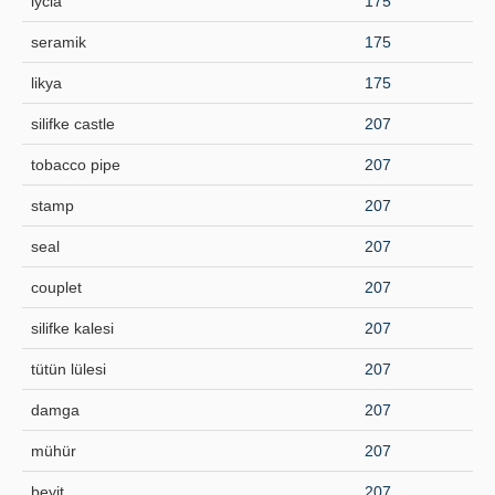
lycia
175
seramik
175
likya
175
silifke castle
207
tobacco pipe
207
stamp
207
seal
207
couplet
207
silifke kalesi
207
tütün lülesi
207
damga
207
mühür
207
beyit
207