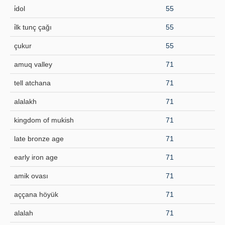
i̇dol
55
i̇lk tunç çağı
55
çukur
55
amuq valley
71
tell atchana
71
alalakh
71
kingdom of mukish
71
late bronze age
71
early iron age
71
amik ovası
71
aççana höyük
71
alalah
71