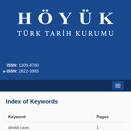
ISSN:
1309-8780
e-ISSN:
2822-3985
Home
Index of Keywords
About
Keyword
Pages
Journal Boards
direkli cave
1
Writing Rules