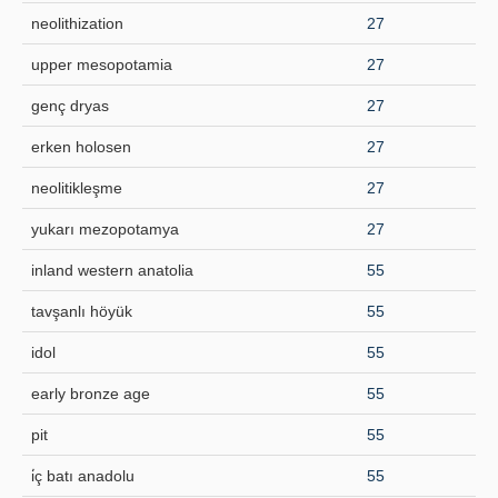
neolithization
27
upper mesopotamia
27
genç dryas
27
erken holosen
27
neolitikleşme
27
yukarı mezopotamya
27
inland western anatolia
55
tavşanlı höyük
55
idol
55
early bronze age
55
pit
55
i̇ç batı anadolu
55