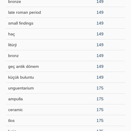
bronze
149
late roman period
149
small findings
149
haç
149
litürji
149
bronz
149
geç antik dönem
149
küçük buluntu
149
unguentarium
175
ampulla
175
ceramic
175
tlos
175