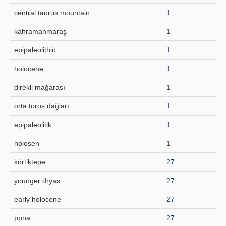
central taurus mountain
1
Principles
kahramanmaraş
1
Publication Policies
epipaleolithic
1
Guidelines
holocene
1
Contact Us
direkli mağarası
1
orta toros dağları
1
epipaleolitik
1
holosen
1
körtiktepe
27
younger dryas
27
early holocene
27
ppna
27