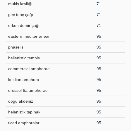
mukiş krallığı
71
geç tunç çağı
71
erken demir çağı
71
eastern mediterranean
95
phaselis
95
hellenistic temple
95
commercial amphorae
95
knidian amphora
95
dressel 6a amphorae
95
doğu akdeniz
95
helenistik tapınak
95
ticari amphoralar
95