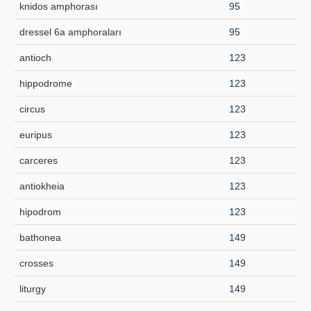
knidos amphorası
95
dressel 6a amphoraları
95
antioch
123
hippodrome
123
circus
123
euripus
123
carceres
123
antiokheia
123
hipodrom
123
bathonea
149
crosses
149
liturgy
149