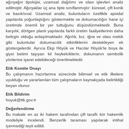
ağırşağın tipolojisi, uzamsal dağılımı ve olası işlevleri analiz
edilmiştir. Ağırşaklar üç ana tipte sınıflanmıştır: küresel, çift konik
ve basık/oval. Uzamsal analiz, buluntuların özellikle apsidal
yapılarda yoğunlaştığını göstermekte ve dokumacılığın hane içi
üretimde önemli bir yer tuttuğunu düşündürmektedir. Buna
karşılık, dörtgen planlı yapılarda farklı üretim faaliyetlerinin daha
belirgin olduğu anlaşılmaktadır. Ağırlık, bız, iğne ve olası mekik
gibi buluntular dokumacılık etkinliklerini destekleyen ek
göstergelerdir. Ayrıca Ekşi Höyük ve Hacılar Höyük’te boya ile
giysi betimi taşıyan kil heykelciklerin, dokumanın sembolik
yönlerine işaret edebileceği önerilmektedir.
Etik Komite Onayı
Bu çalışmanın hazırlanma sürecinde bilimsel ve etik ilkelere
uyulduğu ve yararlanılan tüm çalışmaların kaynakçada belirtildiği
beyan olunur.
Etik Bildirim
hoyuk@ttk.gov.tr
Değerlendirme
Bu makale en az iki hakem tarafından çift taraflı kör hakemlik
modeliyle incelendi. Benzerlik taraması yapılarak intihal
içermediği teyit edildi.