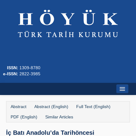
ISSN:
1309-8780
e-ISSN:
2822-3985
Home
Abstract
Abstract (English)
Full Text (English)
About
PDF (English)
Similar Articles
Journal Boards
İç Batı Anadolu’da Tarihöncesi
Writing Rules