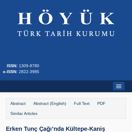
ISSN:
1309-8780
e-ISSN:
2822-3985
Home
Abstract
Abstract (English)
Full Text
PDF
About
Similar Articles
Journal Boards
Erken Tunç Çağı’nda Kültepe-Kaniş
Writing Rules