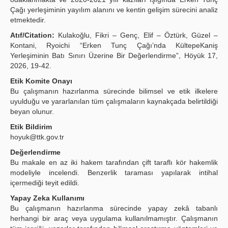
Çağı yerleşiminin yayılım alanını ve kentin gelişim sürecini analiz
etmektedir.
Atıf/Citation:
Kulakoğlu, Fikri – Genç, Elif – Öztürk, Güzel –
Kontani, Ryoichi “Erken Tunç Çağı’nda KültepeKaniş
Yerleşiminin Batı Sınırı Üzerine Bir Değerlendirme”, Höyük 17,
2026, 19-42.
Etik Komite Onayı
Bu çalışmanın hazırlanma sürecinde bilimsel ve etik ilkelere
uyulduğu ve yararlanılan tüm çalışmaların kaynakçada belirtildiği
beyan olunur.
Etik Bildirim
hoyuk@ttk.gov.tr
Değerlendirme
Bu makale en az iki hakem tarafından çift taraflı kör hakemlik
modeliyle incelendi. Benzerlik taraması yapılarak intihal
içermediği teyit edildi.
Yapay Zeka Kullanımı
Bu çalışmanın hazırlanma sürecinde yapay zekâ tabanlı
herhangi bir araç veya uygulama kullanılmamıştır. Çalışmanın