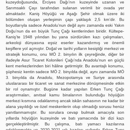
kuzeydoğusunda, Erciyes Dağı’nın kuzeyinde uzanan ve
Sarımsaklı Çayı tarafından sulanan verimli bir ovada yer
almaktadır. Kaniş Höyüğü ve Aşağı Şehir olmak üzere iki
bölümden oluşan yerleşimin çapı yaklaşık 2,5 km’dir. Bu
boyutlarıyla sadece Anadolu’nun değil aynı zamanda eski Yakın
Doğu’nun da en büyük Tunç Çağı kentlerinden biridir. Kültepe-
Kaniş’te 1948 yılından bu yana sürdürülen kazı çalışmaları,
arkeoloji dünyasına eşsiz eserler kazandırmış ve önemli
keşiflere yol açmıştır. Doğal ve tarihi yolların kesiştiği merkezi ve
stratejik konumu, onu MÖ 2. binyılın ilk çeyreğinde, diğer bir
ifadeyle Asur Ticaret Kolonileri Çağı’nda Anadolu’nun en güçlü
kent merkezlerinden biri hâline getirmiştir. Bu avantajlı konumu,
şüphesiz kentin sadece MÖ 2. binyılda değil, aynı zamanda MÖ
3. binyılda da Anadolu, Mezopotamya ve Suriye arasında
uluslararası bir ticaret ve sanat merkezine dönüşmesinde etkin
bir rol oynamıştır. Bugüne kadar yapılan Erken Tunç Çağı
araştırmaları, anıtsal kamu binalarının bulunduğu höyüğün
merkezi kısmına odaklanmış ancak iskân sahasının ne kadar bir
alana yayıldığı ve özel meskenlerin olup olmadığı sorusu henüz
yanıtlanmamıştır. Bu sorulara cevap bulmak amacıyla son
yıllarda höyüğün kuzeyinde ve batı yamacında bir dizi kazı
gerçekleştirilmiştir. Bu çalışma, batı yamacı kazılarına
odaklanmakta ve 2020-2021 yılı kazıları ışığında Erken Tunç