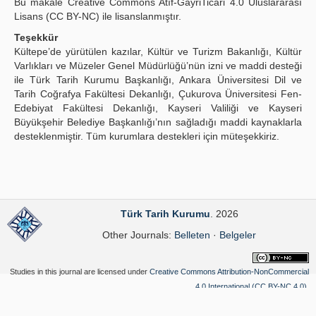
Bu makale Creative Commons Atıf-GayriTicari 4.0 Uluslararası
Lisans (CC BY-NC) ile lisanslanmıştır.
Teşekkür
Kültepe’de yürütülen kazılar, Kültür ve Turizm Bakanlığı, Kültür
Varlıkları ve Müzeler Genel Müdürlüğü’nün izni ve maddi desteği
ile Türk Tarih Kurumu Başkanlığı, Ankara Üniversitesi Dil ve
Tarih Coğrafya Fakültesi Dekanlığı, Çukurova Üniversitesi Fen-
Edebiyat Fakültesi Dekanlığı, Kayseri Valiliği ve Kayseri
Büyükşehir Belediye Başkanlığı’nın sağladığı maddi kaynaklarla
desteklenmiştir. Tüm kurumlara destekleri için müteşekkiriz.
Türk Tarih Kurumu
. 2026
Other Journals:
Belleten
·
Belgeler
Studies in this journal are licensed under
Creative Commons Attribution-NonCommercial
4.0 International (CC BY-NC 4.0)
.
Yazılım Parkı - Scientific Journal Publishing and Management System