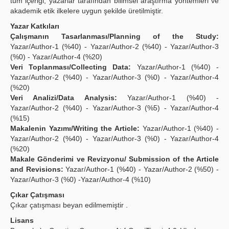
tüm içeriği, yazarlar tarafından bilimsel araştırma yöntemleri ve
akademik etik ilkelere uygun şekilde üretilmiştir.
Yazar Katkıları
Çalışmanın Tasarlanması/Planning of the Study:
Yazar/Author-1 (%40) - Yazar/Author-2 (%40) - Yazar/Author-3
(%0) - Yazar/Author-4 (%20)
Veri Toplanması/Collecting Data:
Yazar/Author-1 (%40) -
Yazar/Author-2 (%40) - Yazar/Author-3 (%0) - Yazar/Author-4
(%20)
Veri Analizi/Data Analysis:
Yazar/Author-1 (%40) -
Yazar/Author-2 (%40) - Yazar/Author-3 (%5) - Yazar/Author-4
(%15)
Makalenin Yazımı/Writing the Article:
Yazar/Author-1 (%40) -
Yazar/Author-2 (%40) - Yazar/Author-3 (%0) - Yazar/Author-4
(%20)
Makale Gönderimi ve Revizyonu/ Submission of the Article
and Revisions:
Yazar/Author-1 (%40) - Yazar/Author-2 (%50) -
Yazar/Author-3 (%0) -Yazar/Author-4 (%10)
Çıkar Çatışması
Çıkar çatışması beyan edilmemiştir .
Lisans