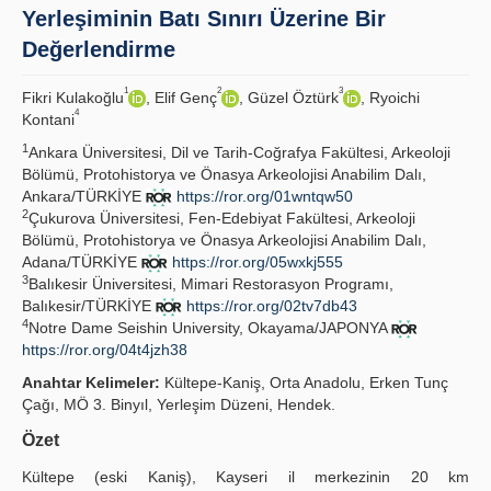
Yerleşiminin Batı Sınırı Üzerine Bir
Principles
Değerlendirme
Publication Policies
1
2
3
Fikri Kulakoğlu
, Elif Genç
, Güzel Öztürk
, Ryoichi
4
Kontani
Guidelines
1
Ankara Üniversitesi, Dil ve Tarih-Coğrafya Fakültesi, Arkeoloji
Contact Us
Bölümü, Protohistorya ve Önasya Arkeolojisi Anabilim Dalı,
Ankara/TÜRKİYE
https://ror.org/01wntqw50
2
Çukurova Üniversitesi, Fen-Edebiyat Fakültesi, Arkeoloji
Bölümü, Protohistorya ve Önasya Arkeolojisi Anabilim Dalı,
Adana/TÜRKİYE
https://ror.org/05wxkj555
3
Balıkesir Üniversitesi, Mimari Restorasyon Programı,
Balıkesir/TÜRKİYE
https://ror.org/02tv7db43
4
Notre Dame Seishin University, Okayama/JAPONYA
https://ror.org/04t4jzh38
Anahtar Kelimeler:
Kültepe-Kaniş, Orta Anadolu, Erken Tunç
Çağı, MÖ 3. Binyıl, Yerleşim Düzeni, Hendek.
Özet
Kültepe (eski Kaniş), Kayseri il merkezinin 20 km