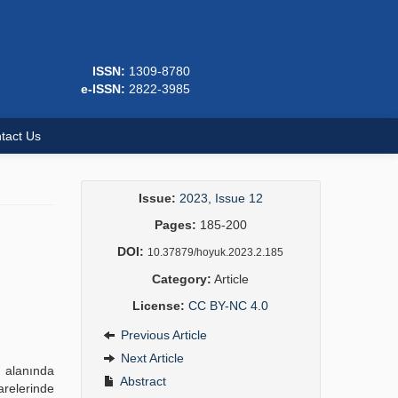
ISSN:
1309-8780
e-ISSN:
2822-3985
tact Us
Issue:
2023, Issue 12
Pages:
185-200
DOI:
10.37879/hoyuk.2023.2.185
Category:
Article
License:
CC BY-NC 4.0
Previous Article
Next Article
ı alanında
Abstract
arelerinde