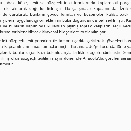
tabak, kâse, testi ve süzgeçli testi formlarında kaplara ait parçala
 ele alınarak değerlendirilmiştir. Bu çalışmalar kapsamında, İznik’t
de de durularak, bunların gövde formları ve bezemeleri kalıba baskı 
ı yivlerin uygulandığı örneklerinin bulunduğundan da bahsedilmiştir. Ka
rı ve bunların yapımında kullanılan pişmiş toprak kalıpların seçili yed
ına tarihlenebilecek kimyasal bileşenlere rastlanılmıştır.
eli süzgeçli testi parçaları ile tamamı çarkta çekilerek gövdeleri bask
daha kapsamlı tanıtılması amaçlanmıştır. Bu amaç doğrultusunda tüme y
erek bunlar diğer kazı buluntularıyla birlikte değerlendirilmiştir. Son
üretilmiş olan süzgeçli testilerin aynı dönemde Anadolu’da görülen sera
nmıştır.