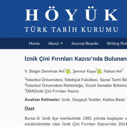
Home
About
Journal Boards
Writing Ru
İznik Çini Fırınları Kazısı’nda Buluna
1
2
3
V. Belgin Demirsar Arlı
, Şennur Kaya
, Hakan Arlı
1
İstanbul Üniversitesi, Edebiyat Fakültesi, Sanat Tarihi
2
İstanbul Üniversitesi Rektörlüğü, Güzel Sanatlar Bölüm
3
(MA)İznik Çini Fırınları Kazısı
Anahtar Kelimeler:
İznik, Süzgeçli Testiler, Kalıba Baskı
Özet
Bursa ili, İznik ilçe merkezinde 1981 yılında başlaya
sürdürülmekte olan İznik Çini Fırınları Kazısı’nda 20