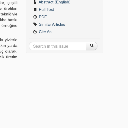
Abstract (English)
r, çeşitli
e üretilen
Full Text
tekniğiyle
PDF
lıba baskı
Similar Articles
i örneğine
Cite As
ı yivlerle
akın ya da
uç olarak,
mik üretim