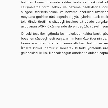
bulunan kırmızı hamurlu kalıba baskı ve baskı dekorlu 
çalışmalarda form, teknik ve bezeme özelliklerine göre
süzgeçli testilerin teknik ve bezeme özellikleri üzerin
meydana getirilen türü dışında dış yüzeylerine basit bask
tekniğinde üretilmiş süzgeçli testilere ait gövde parçala
uygulanan pXRF ölçümlerinde de en geç 15. yüzyılın sonlar
Önceki tespitler ışığında bu makalede, kalıba baskı gövd
bezenen süzgeçli testi parçalarının form özelliklerinin 
formu açısından önemli bulunan altı kazı buluntusu seçil
İznik’te kırmızı hamur kullanılarak iki farklı yöntemle 
gelenekleri ile ilişkili ancak özgün örnekler oldukları sapta