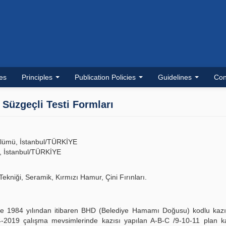
les
Principles
Publication Policies
Guidelines
Con
n Süzgeçli Testi Formları
 Bölümü, İstanbul/TÜRKİYE
ü, İstanbul/TÜRKİYE
 Tekniği, Seramik, Kırmızı Hamur, Çini Fırınları.
n ve 1984 yılından itibaren BHD (Belediye Hamamı Doğusu) kodlu kaz
14-2019 çalışma mevsimlerinde kazısı yapılan A-B-C /9-10-11 plan k