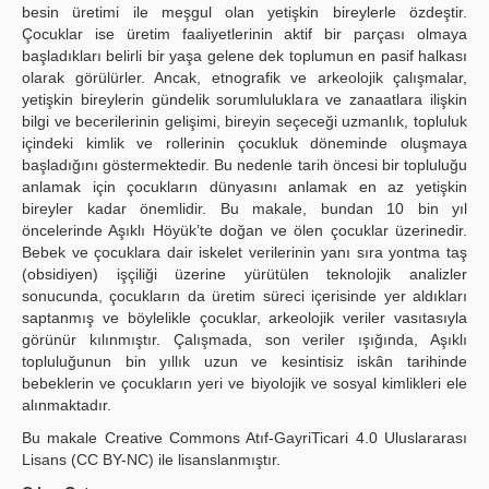
besin üretimi ile meşgul olan yetişkin bireylerle özdeştir.
Çocuklar ise üretim faaliyetlerinin aktif bir parçası olmaya
başladıkları belirli bir yaşa gelene dek toplumun en pasif halkası
olarak görülürler. Ancak, etnografik ve arkeolojik çalışmalar,
yetişkin bireylerin gündelik sorumluluklara ve zanaatlara ilişkin
bilgi ve becerilerinin gelişimi, bireyin seçeceği uzmanlık, topluluk
içindeki kimlik ve rollerinin çocukluk döneminde oluşmaya
başladığını göstermektedir. Bu nedenle tarih öncesi bir topluluğu
anlamak için çocukların dünyasını anlamak en az yetişkin
bireyler kadar önemlidir. Bu makale, bundan 10 bin yıl
öncelerinde Aşıklı Höyük’te doğan ve ölen çocuklar üzerinedir.
Bebek ve çocuklara dair iskelet verilerinin yanı sıra yontma taş
(obsidiyen) işçiliği üzerine yürütülen teknolojik analizler
sonucunda, çocukların da üretim süreci içerisinde yer aldıkları
saptanmış ve böylelikle çocuklar, arkeolojik veriler vasıtasıyla
görünür kılınmıştır. Çalışmada, son veriler ışığında, Aşıklı
topluluğunun bin yıllık uzun ve kesintisiz iskân tarihinde
bebeklerin ve çocukların yeri ve biyolojik ve sosyal kimlikleri ele
alınmaktadır.
Bu makale Creative Commons Atıf-GayriTicari 4.0 Uluslararası
Lisans (CC BY-NC) ile lisanslanmıştır.