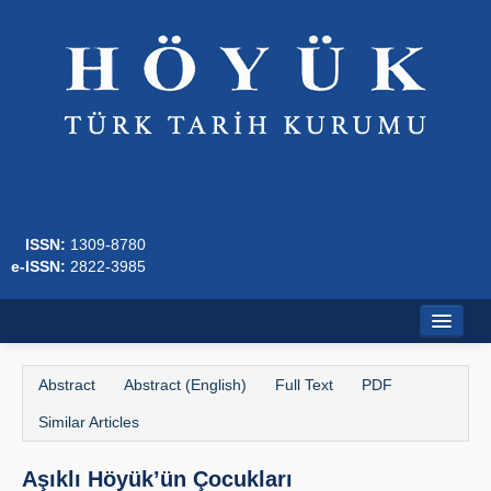
ISSN:
1309-8780
e-ISSN:
2822-3985
Home
Abstract
Abstract (English)
Full Text
PDF
About
Similar Articles
Journal Boards
Aşıklı Höyük’ün Çocukları
Writing Rules