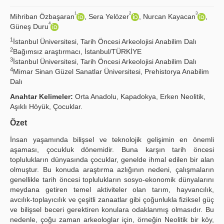
1
2
3
Mihriban Özbaşaran
, Sera Yelözer
, Nurcan Kayacan
,
Principles
4
Güneş Duru
Publication Policies
1
İstanbul Üniversitesi, Tarih Öncesi Arkeolojisi Anabilim Dalı
2
Bağımsız araştırmacı, İstanbul/TÜRKİYE
Guidelines
3
İstanbul Üniversitesi, Tarih Öncesi Arkeolojisi Anabilim Dalı
4
Mimar Sinan Güzel Sanatlar Üniversitesi, Prehistorya Anabilim
Contact Us
Dalı
Anahtar Kelimeler:
Orta Anadolu, Kapadokya, Erken Neolitik,
Aşıklı Höyük, Çocuklar.
Özet
İnsan yaşamında bilişsel ve teknolojik gelişimin en önemli
aşaması, çocukluk dönemidir. Buna karşın tarih öncesi
toplulukların dünyasında çocuklar, genelde ihmal edilen bir alan
olmuştur. Bu konuda araştırma azlığının nedeni, çalışmaların
genellikle tarih öncesi toplulukların sosyo-ekonomik dünyalarını
meydana getiren temel aktiviteler olan tarım, hayvancılık,
avcılık-toplayıcılık ve çeşitli zanaatlar gibi çoğunlukla fiziksel güç
ve bilişsel beceri gerektiren konulara odaklanmış olmasıdır. Bu
nedenle, çoğu zaman arkeologlar için, örneğin Neolitik bir köy,