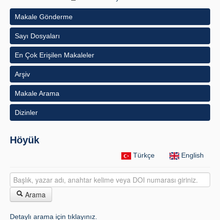
Makale Gönderme
İlkeler
Sayı Dosyaları
Yayın Politikaları
En Çok Erişilen Makaleler
Kılavuzlar
Arşiv
İletişim
Makale Arama
Dizinler
Höyük
Türkçe
English
Arama
Detaylı arama için tıklayınız.