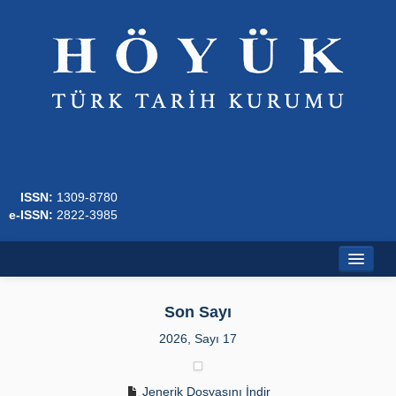
ISSN:
1309-8780
e-ISSN:
2822-3985
Ana Sayfa
Son Sayı
Hakkında
2026, Sayı 17
Dergi Kurulları
Jenerik Dosyasını İndir
Yazım Kuralları