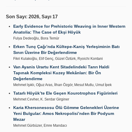
Son Sayı: 2026, Sayı 17
Early Evidence for Prehistoric Weaving in Inner Western
Anatolia: The Case of Ekşi Höyük
Fulya Dedeoğlu, Bora Temür
Erken Tunç Çağı’nda Kültepe-Kaniş Yerleşiminin Batı
Sınırı Üzerine Bir Değerlendirme
Fikri Kulakoğlu, Elif Genç, Güzel Öztürk, Ryoichi Kontani
Van Ayanis Urartu Kent Sitadelindeki Tanrı Haldi
Tapınak Kompleksi Kuzey Mekânları: Bir Ön
Değerlendirme
Mehmet Işıklı, Oğuz Aras, İlhan Özgör, Mesut Mutlu, Umut İpek
Tatarlı Höyük’te Ele Geçen Kourotrophos Figürinleri
Mehmet Cevher, K. Serdar Girginer
Karia Khersonesosu Ölü Gömme Gelenekleri Üzerine
Yeni Bulgular: Amos Nekropolisi’nden Bir Podyum
Mezar
Mehmet Gürbüzer, Emre Mandacı