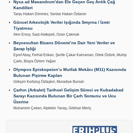
Nysa ad Maeandrum’dan Ele Geçen Geç Antik Çağ
Kandilleri
Tanju Hakan Dönmez, Serdar Hakan Öztaner
Güncel Arkeolojik Veriler Işığında Smyrna / İzmir
Tiyatrosu
Akın Ersoy, Sarp Alatepeli, Ozan Çakmak
Beycesultan Bizans Dönemi’ne Dair Yeni Veriler ve
Şarap İşliği
Eşref Abay, Ferhat Erikan, Şerife Çakar Kahraman, Dilek Öztürk, Muhip
Çarkı, Büşra Özlem Yağan
Olympos Episkopeion’u Mutfak Mekânı (M11) Kazısında
Bulunan Pişirme Kapları
Gökçen Kurtuluş Öztaşkın, Muradiye Bursalı
Çarhın (Arbalet) Tarihsel Gelişim Süreci ve Kubadabad
Sarayı Kazısında Bulunan Bir Çarh Somunu ve Ucu
Üzerine
Muharrem Çeken, Alptekin Yavaş, Gökhan Meriç