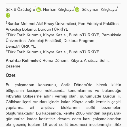
1
2
3
Şükrü Özüdoğru
, Nurhan Kılıçkaya
, Süleyman Kılıçkaya
Principles
Publication Policies
1
Burdur Mehmet Akif Ersoy Üniversitesi, Fen Edebiyat Fakültesi,
Arkeoloji Bölümü, Burdur/TÜRKİYE
Guidelines
2
Türk Tarih Kurumu, Kibyra Kazısı, Burdur/TÜRKİYE, Pamukkale
Üniversitesi, Arkeoloji Enstitüsü, Doktora Programı,
Contact Us
Denizli/TÜRKİYE
3
Türk Tarih Kurumu, Kibyra Kazısı, Burdur/TÜRKİYE
Anahtar Kelimeler:
Roma Dönemi, Kibyra, Arşitrav, Soffit,
Bezeme.
Özet
Bu çalışmanın konusunu, Antik Dönem’de birçok kültür
bölgesinin kesişme noktasında konumlanmış ve bulunduğu
Kibyratis Bölgesi’ne adını vermiş olan, günümüzde Burdur ili,
Gölhisar ilçesi sınırları içinde kalan Kibyra antik kentinin çeşitli
yapılarına ait arşitrav bloklarının soffit bezemeleri
oluşturmaktadır. Bu kapsamda, kentte 2006 yılından başlayarak
günümüze kadar kesintisiz devam eden kazı çalışmalarından
ele geçmiş toplam 19 adet soffit bezemesi incelenmiştir. Söz