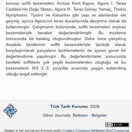
konusu soffit bezemeleri; Anıtsal Kent Kapısı, Agora I. Teras
Caddesi’nin Doğu Stoası, Agora III. Teras Güney Yamaç, Tholos
Nymphaion, Tiyatro ve Kaisarion gibi yapı ve alanlardan ele
geçmiş; ayrıca Agora’nın teras duvarlarında devşirme olarak da
kullanılmıştır. Çalışmanın bütününde, soffit bezemeleri arşitrav
bezemeleriyle beraber değerlendirilmiştir. Bu inceleme
sonucunda bir katalog oluşturulmuştur. Daha önce çalışılmış
Anadolu kentlerinin soffit bezemeleriyle tipolojik olarak
karşılaştırılarak parçaların tarihlemelerini de içeren genel bir
değerlendirme yapılmıştır. Bu değerlendirmeler sonucunda
kentteki soffitlerin çok çeşitli bezemelerden oluştuğu ve bu
bezemelerin MS 2.-3. yüzyıllar arasında yaygın kullanılmış
olduğu tespit edilmiştir.
Türk Tarih Kurumu
. 2026
Other Journals:
Belleten
·
Belgeler
Studies in this journal are licensed under
Creative Commons Attribution-NonCommercial