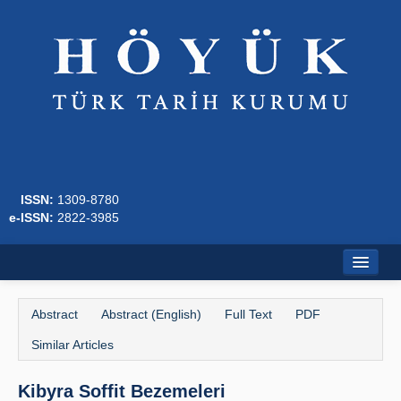
ISSN:
1309-8780
e-ISSN:
2822-3985
Home
Abstract
Abstract (English)
Full Text
PDF
About
Similar Articles
Journal Boards
Kibyra Soffit Bezemeleri
Writing Rules