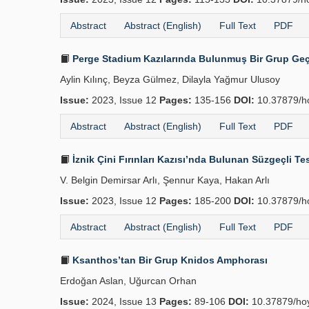
Abstract
Abstract (English)
Full Text
PDF
Perge Stadium Kazılarında Bulunmuş Bir Grup G
Aylin Kılınç, Beyza Gülmez, Dilayla Yağmur Ulusoy
Issue:
2023, Issue 12
Pages:
135-156
DOI:
10.37879/h
Abstract
Abstract (English)
Full Text
PDF
İznik Çini Fırınları Kazısı’nda Bulunan Süzgeçli Tes
V. Belgin Demirsar Arlı, Şennur Kaya, Hakan Arlı
Issue:
2023, Issue 12
Pages:
185-200
DOI:
10.37879/h
Abstract
Abstract (English)
Full Text
PDF
Ksanthos’tan Bir Grup Knidos Amphorası
Erdoğan Aslan, Uğurcan Orhan
Issue:
2024, Issue 13
Pages:
89-106
DOI:
10.37879/ho