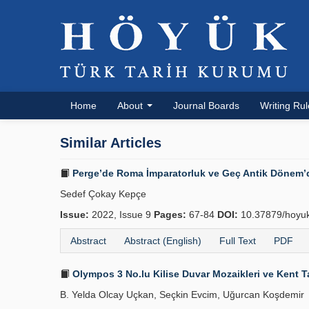
Home
About
Journal Boards
Writing Ru
Similar Articles
Perge’de Roma İmparatorluk ve Geç Antik Dönem’d
Sedef Çokay Kepçe
Issue:
2022, Issue 9
Pages:
67-84
DOI:
10.37879/hoyu
Abstract
Abstract (English)
Full Text
PDF
Olympos 3 No.lu Kilise Duvar Mozaikleri ve Kent Ta
B. Yelda Olcay Uçkan, Seçkin Evcim, Uğurcan Koşdemir