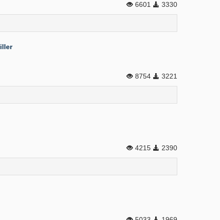
6601
3330
ller
8754
3221
4215
2390
5033
1969