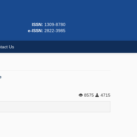
ISSN:
1309-8780
e-ISSN:
2822-3985
tact Us
e
8575
4715