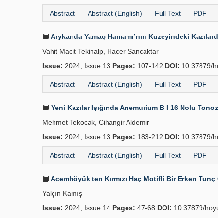
Abstract
Abstract (English)
Full Text
PDF
Arykanda Yamaç Hamamı’nın Kuzeyindeki Kazılarda
Vahit Macit Tekinalp, Hacer Sancaktar
Issue:
2024, Issue 13
Pages:
107-142
DOI:
10.37879/h
Abstract
Abstract (English)
Full Text
PDF
Yeni Kazılar Işığında Anemurium B I 16 Nolu Tono
Mehmet Tekocak, Cihangir Aldemir
Issue:
2024, Issue 13
Pages:
183-212
DOI:
10.37879/h
Abstract
Abstract (English)
Full Text
PDF
Acemhöyük’ten Kırmızı Haç Motifli Bir Erken Tunç
Yalçın Kamış
Issue:
2024, Issue 14
Pages:
47-68
DOI:
10.37879/hoyu