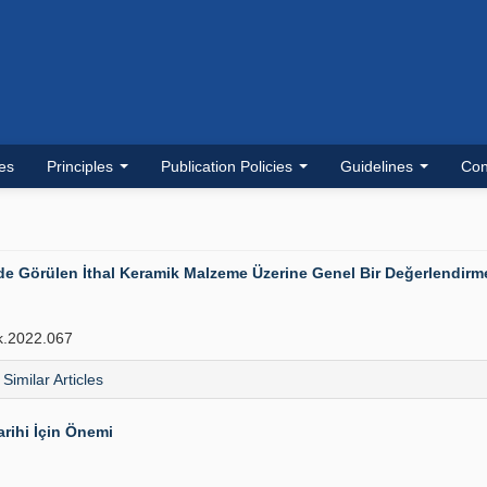
les
Principles
Publication Policies
Guidelines
Con
e Görülen İthal Keramik Malzeme Üzerine Genel Bir Değerlendirm
k.2022.067
Similar Articles
rihi İçin Önemi