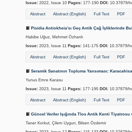
Issue:
2022, Issue 10
Pages:
177-190
DOI:
10.37879/h
Abstract
Abstract (English)
Full Text
PDF
Pisidia Antiokheia’sı Geç Antik Çağ İşliklerinde 
Habibe Uğuz, Mehmet Özhanlı
Issue:
2023, Issue 11
Pages:
141-175
DOI:
10.37879/h
Abstract
Abstract (English)
Full Text
PDF
Seramik Sanatının Topluma Yansıması: Karacahisa
Yunus Emre Karasu
Issue:
2023, Issue 11
Pages:
177-195
DOI:
10.37879/h
Abstract
Abstract (English)
Full Text
PDF
Güncel Veriler Işığında Tlos Antik Kenti Tiyatrosu
Taner Korkut, Çilem Uygun, Bilsen Özdemir
Issue:
2023, Issue 12
Pages:
115-133
DOI:
10.37879/ho