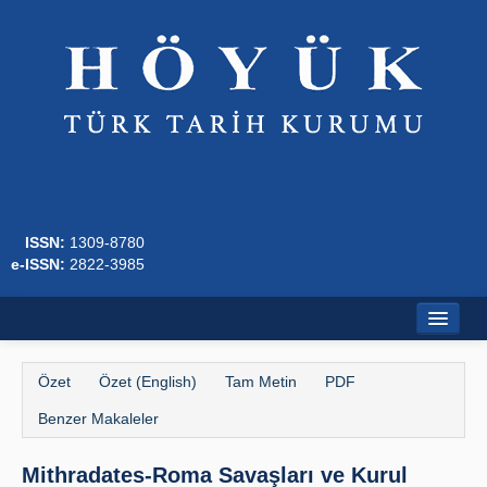
ISSN:
1309-8780
e-ISSN:
2822-3985
Ana Sayfa
Özet
Özet (English)
Tam Metin
PDF
Hakkında
Benzer Makaleler
Dergi Kurulları
Mithradates-Roma Savaşları ve Kurul
Yazım Kuralları