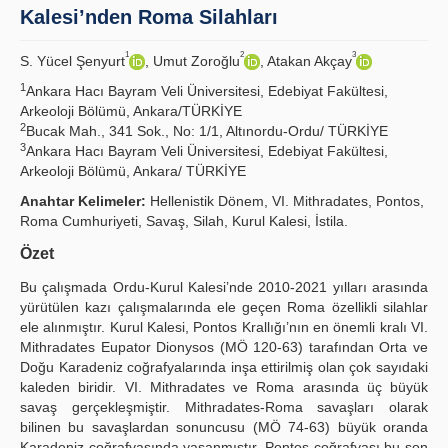
Kalesi’nden Roma Silahları
İlkeler
1
2
3
S. Yücel Şenyurt
, Umut Zoroğlu
, Atakan Akçay
Yayın Politikaları
1
Ankara Hacı Bayram Veli Üniversitesi, Edebiyat Fakültesi,
Arkeoloji Bölümü, Ankara/TÜRKİYE
Kılavuzlar
2
Bucak Mah., 341 Sok., No: 1/1, Altınordu-Ordu/ TÜRKİYE
3
Ankara Hacı Bayram Veli Üniversitesi, Edebiyat Fakültesi,
İletişim
Arkeoloji Bölümü, Ankara/ TÜRKİYE
Anahtar Kelimeler:
Hellenistik Dönem, VI. Mithradates, Pontos,
Roma Cumhuriyeti, Savaş, Silah, Kurul Kalesi, İstila.
Özet
Bu çalışmada Ordu-Kurul Kalesi’nde 2010-2021 yılları arasında
yürütülen kazı çalışmalarında ele geçen Roma özellikli silahlar
ele alınmıştır. Kurul Kalesi, Pontos Krallığı’nın en önemli kralı VI.
Mithradates Eupator Dionysos (MÖ 120-63) tarafından Orta ve
Doğu Karadeniz coğrafyalarında inşa ettirilmiş olan çok sayıdaki
kaleden biridir. VI. Mithradates ve Roma arasında üç büyük
savaş gerçekleşmiştir. Mithradates-Roma savaşları olarak
bilinen bu savaşlardan sonuncusu (MÖ 74-63) büyük oranda
Karadeniz coğrafyasında yaşanmıştır. Pontos coğrafyası bu son