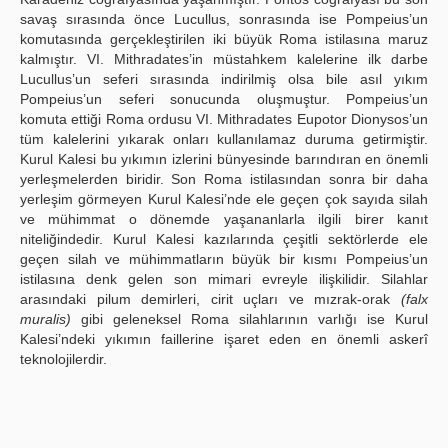
savaş sırasında önce Lucullus, sonrasında ise Pompeius’un
komutasında gerçekleştirilen iki büyük Roma istilasına maruz
kalmıştır. VI. Mithradates’in müstahkem kalelerine ilk darbe
Lucullus’un seferi sırasında indirilmiş olsa bile asıl yıkım
Pompeius’un seferi sonucunda oluşmuştur. Pompeius’un
komuta ettiği Roma ordusu VI. Mithradates Eupotor Dionysos’un
tüm kalelerini yıkarak onları kullanılamaz duruma getirmiştir.
Kurul Kalesi bu yıkımın izlerini bünyesinde barındıran en önemli
yerleşmelerden biridir. Son Roma istilasından sonra bir daha
yerleşim görmeyen Kurul Kalesi’nde ele geçen çok sayıda silah
ve mühimmat o dönemde yaşananlarla ilgili birer kanıt
niteliğindedir. Kurul Kalesi kazılarında çeşitli sektörlerde ele
geçen silah ve mühimmatların büyük bir kısmı Pompeius’un
istilasına denk gelen son mimari evreyle ilişkilidir. Silahlar
arasındaki pilum demirleri, cirit uçları ve mızrak-orak
(falx
muralis)
gibi geleneksel Roma silahlarının varlığı ise Kurul
Kalesi’ndeki yıkımın faillerine işaret eden en önemli askerî
teknolojilerdir.