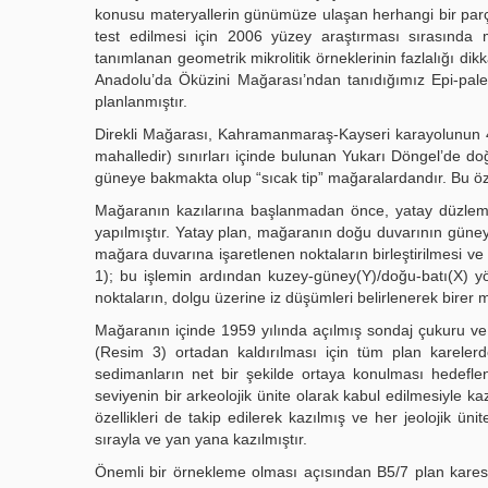
konusu materyallerin günümüze ulaşan herhangi bir par
test edilmesi için 2006 yüzey araştırması sırasında
tanımlanan geometrik mikrolitik örneklerinin fazlalığı dikk
Anadolu’da Öküzini Mağarası’ndan tanıdığımız Epi-paleo
planlanmıştır.
Direkli Mağarası, Kahramanmaraş-Kayseri karayolunun 4
mahalledir) sınırları içinde bulunan Yukarı Döngel’de 
güneye bakmakta olup “sıcak tip” mağaralardandır. Bu özel
Mağaranın kazılarına başlanmadan önce, yatay düzlemde p
yapılmıştır. Yatay plan, mağaranın doğu duvarının güneyd
mağara duvarına işaretlenen noktaların birleştirilmesi ve
1); bu işlemin ardından kuzey-güney(Y)/doğu-batı(X) yö
noktaların, dolgu üzerine iz düşümleri belirlenerek birer m
Mağaranın içinde 1959 yılında açılmış sondaj çukuru ve
(Resim 3) ortadan kaldırılması için tüm plan karelerde
sedimanların net bir şekilde ortaya konulması hedeflenm
seviyenin bir arkeolojik ünite olarak kabul edilmesiyle kazı
özellikleri de takip edilerek kazılmış ve her jeolojik ün
sırayla ve yan yana kazılmıştır.
Önemli bir örnekleme olması açısından B5/7 plan karesin