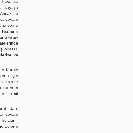
 R. Hovasse
na kayaya
. Ancak bu
lara devam
Daha sonra
 kazıların
sunu yatay
lelerinde
iş olması,
rlerine ve
lan Karain
sında Işın
ki kazılar
zü ise hem
e “tip sit
tarafından,
dar devam
lık alanı”
itik Dönem