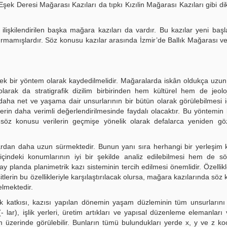
ek Deresi Mağarası Kazıları da tıpkı Kızılin Mağarası Kazıları gibi d
 ilişkilendirilen başka mağara kazıları da vardır. Bu kazılar yeni baş
turmamışlardır. Söz konusu kazılar arasında İzmir’de Ballık Mağarası ve 
ek bir yöntem olarak kaydedilmelidir. Mağaralarda iskân oldukça uzun
rak da stratigrafik dizilim birbirinden hem kültürel hem de jeoloj
 daha net ve yaşama dair unsurlarının bir bütün olarak görülebilmesi i
erin daha verimli değerlendirilmesinde faydalı olacaktır. Bu yöntemin 
a söz konusu verilerin geçmişe yönelik olarak defalarca yeniden g
lardan daha uzun sürmektedir. Bunun yanı sıra herhangi bir yerleşim k
içindeki konumlarının iyi bir şekilde analiz edilebilmesi hem de s
 yatay planda planimetrik kazı sisteminin tercih edilmesi önemlidir. Özell
itlerin bu özellikleriyle karşılaştırılacak olursa, mağara kazılarında söz
elmektedir.
katkısı, kazısı yapılan dönemin yaşam düzleminin tüm unsurlarını 
lar), işlik yerleri, üretim artıkları ve yapısal düzenleme elemanları
em üzerinde görülebilir. Bunların tümü bulundukları yerde x, y ve z koo