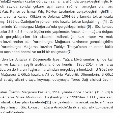
’nda[
1
] yapılan kazılar dört ayrı zaman aralığında gerçekleştirilmiştir.
 çok sayıda sondaj çukuru açılmasına rağmen amaçları olan a
t Aziz Kansu ve İsmail Kılıç Kökten tarafından gerçekleştirilmiştir[
3
] 
 Daha sonra Kansu, Kökten ve Dolunay 1964-65 yıllarında tekrar kazı
mış, 1986’da Özdoğan’ın yönetiminde kazılar tekrar başlatılmıştır[
4
] . 
timinde Yarımburgaz Mağarası’nda gerçekleştirilmiştir[
5
] . Söz konusu
kazılar 2,5 x 2,5 metre ölçülerinde yapılmıştır. Ancak tüm mağara dolgu
ak gerçekleştirilen bir sistemin kullanıldığı, kazı rapor ve maka
 kazılarından olan Yarımburgaz Mağarası kazılarının gerçekleştirilm
. Yarımburgaz Mağarası kazıları Türkiye Trakya’sının en erken kültü
sı açısından önemli ve tarihi bir çalışmadır[
7
] .
den biri Antalya ili Döşemealtı ilçesi, Yağca köyü sınırları içinde ka
 ve kazıları çeşitli aralıklarla önce kendisi, 1985-2014 yılları ara
itibaren de Harun Taşkıran tarafından gerçekleştirilmektedir. B Gözü’nde
in Mağarası E Gözü kazıları, Alt ve Orta Paleolitik Dönemlerin, B Gö
stratigrafisini ortaya koymuş, dolayısıyla Toros Dağ silsilesi üzerind
e kalan Öküzini Mağarası kazıları, 1956 yılında önce Kökten (1959)[
9
] 
nda Antalya Müze Müdürlüğü Başkanlığı’nda 1990’dan 1999 yılına ka
olarak dikey plan karelerde[
11
] gerçekleştirilmiş ancak sadece “mezar
leştirilmiştir. Söz konusu mağara Anadolu’da ilk stratigrafik Epi-paleol
 özelliğindedir.