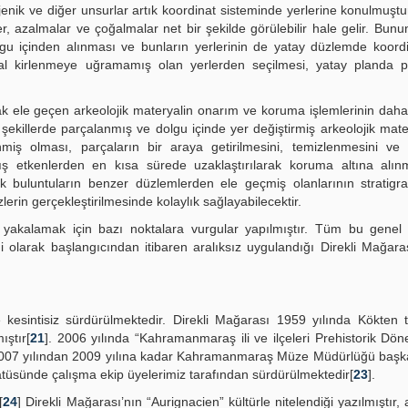
ojenik ve diğer unsurlar artık koordinat sisteminde yerlerine konulmuşt
, azalmalar ve çoğalmalar net bir şekilde görülebilir hale gelir. Bununl
lgu içinden alınması ve bunların yerlerinin de yatay düzlemde koordi
sal kirlenmeye uğramamış olan yerlerden seçilmesi, yatay planda pl
rak ele geçen arkeolojik materyalin onarım ve koruma işlemlerinin daha 
şekillerde parçalanmış ve dolgu içinde yer değiştirmiş arkeolojik mate
miş olması, parçaların bir araya getirilmesini, temizlenmesini ve 
dış etkenlerden en kısa sürede uzaklaştırılarak koruma altına alın
ik buluntuların benzer düzlemlerden ele geçmiş olanlarının stratigra
lerin gerçekleştirilmesinde kolaylık sağlayabilecektir.
ı yakalamak için bazı noktalara vurgular yapılmıştır. Tüm bu genel
ği olarak başlangıcından itibaren aralıksız uygulandığı Direkli Mağaras
e kesintisiz sürdürülmektedir. Direkli Mağarası 1959 yılında Kökten 
ıştır[
21
]. 2006 yılında “Kahramanmaraş ili ve ilçeleri Prehistorik D
2007 yılından 2009 yılına kadar Kahramanmaraş Müze Müdürlüğü başka
tatüsünde çalışma ekip üyelerimiz tarafından sürdürülmektedir[
23
].
[
24
] Direkli Mağarası’nın “Aurignacien” kültürle nitelendiği yazılmıştır,