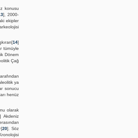
Söz konusu
13
], 2000-
ki ekipler
rkeolojisi
şkıran[
14
]
ar tümüyle
itik Dönem
olitik Çağ
tarafından
eolitik ya
ar sonucu
ları henüz
onu olarak
] Akdeniz
terasından
[
20
]. Söz
ronolojisi