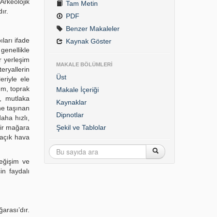
 Arkeolojik
Tam Metin
ır.
PDF
Benzer Makaleler
ları ifade
Kaynak Göster
genellikle
r yerleşim
MAKALE BÖLÜMLERİ
eryallerin
Üst
eriyle ele
um, toprak
Makale İçeriği
, mutlaka
Kaynaklar
ne taşınan
Dipnotlar
aha hızlı,
bir mağara
Şekil ve Tablolar
e açık hava
eğişim ve
in faydalı
arası’dır.