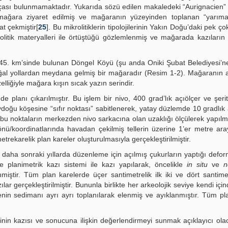
çası bulunmamaktadır. Yukarıda sözü edilen makaledeki “Aurignacien”
 mağara ziyaret edilmiş ve mağaranın yüzeyinden toplanan “yarıma
at çekmiştir[
25
]. Bu mikrolitiklerin tipolojilerinin Yakın Doğu’daki pek ço
litik materyalleri ile örtüştüğü gözlemlenmiş ve mağarada kazıların
5. km’sinde bulunan Döngel Köyü (şu anda Oniki Şubat Belediyesi’ne
doğal yollardan meydana gelmiş bir mağaradır (Resim 1-2). Mağaranın 
liğiyle mağara kışın sıcak yazın serindir.
lanı çıkarılmıştır. Bu işlem bir nivo, 400 grad’lık açıölçer ve şeri
oğu köşesine “sıfır noktası” sabitlenerek, yatay düzlemde 10 gradlık a
 bu noktaların merkezden nivo sarkacına olan uzaklığı ölçülerek yapılmı
nü/koordinatlarında havadan çekilmiş tellerin üzerine 1’er metre ara
etrekarelik plan kareler oluşturulmasıyla gerçekleştirilmiştir.
 daha sonraki yıllarda düzenleme için açılmış çukurların yaptığı def
 planimetrik kazı sistemi ile kazı yapılarak, öncelikle
in situ
ve
n
iştir. Tüm plan karelerde üçer santimetrelik ilk iki ve dört santime
lar gerçekleştirilmiştir. Bununla birlikte her arkeolojik seviye kendi için
itenin sedimanı ayrı ayrı toplanılarak elenmiş ve ayıklanmıştır. Tüm pl
in kazısı ve sonucuna ilişkin değerlendirmeyi sunmak açıklayıcı olac