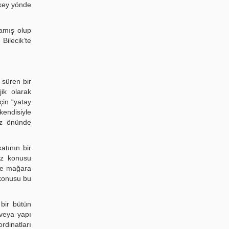
ikey yönde
lamış olup
Bilecik’te
 süren bir
ik olarak
çin “yatay
kendisiyle
öz önünde
atının bir
öz konusu
ikle mağara
 konusu bu
bir bütün
 veya yapı
rdinatları