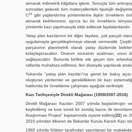
alınarak milimetrik kâğıtlara işlenir. Sonuçta tüm antrop
sonradan gelecek tüm materyallerdeki tipolojik değişimler
14
C
gibi yaşlandırma yöntemlerine ilişkin örneklerin do
alınarak belirlenmesi; ayrıca bu tür örneklerin kimya
yöntemle kazı yapılmasıyla elde edilecek faydalardandır.
Yatay plan kazılarının bir diğer faydası, çok parçalı ola
uygulamayla gerçekleştirmeye olanak vermesidir. Çeşitli 
parçasının planimetrik olarak yatay düzlemde belirlen
kolaylaştıracaktır. Onarım süresinin azalması, onun 
sağlayacaktır. Bununla birlikte ele geçen tüm arkeoloj
raflarda muhafaza edilmesi, ileri düzeyde yapılacak analiz
Yukarıda “yatay plan kazıları”na genel bir bakış açıs
oluşturan yöntemler ve gerekliliklerin bir kazı sistemati
hakkında bir örnekleme çalışması aşağıda verilmiştir.
Kazı Tarihçesiyle Direkli Mağarası (1959/2007-2016)
Direkli Mağarası Kazıları 2007 yılında başlatılmıştır v
keşfedilmiş ve kısa süreli bir sondaj kazısı ile tanımlanm
Araştırması Projesi” kapsamında ziyaret edilmiş[
22
] ve 
2010 yılından itibaren de Bakanlar Kurulu Kararlı Kazı s
1960 yılında Kökten tarafından yayınlanan bir makalede