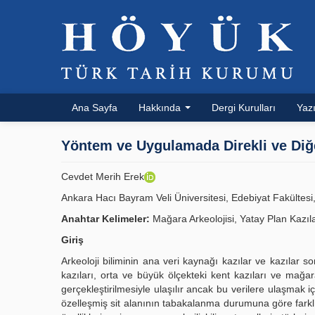
Ana Sayfa
Hakkında
Dergi Kurulları
Yazı
Yöntem ve Uygulamada Direkli ve Diğe
Cevdet Merih Erek
Ankara Hacı Bayram Veli Üniversitesi, Edebiyat Fakültesi
Anahtar Kelimeler:
Mağara Arkeolojisi, Yatay Plan Kazıla
Giriş
Arkeoloji biliminin ana veri kaynağı kazılar ve kazılar s
kazıları, orta ve büyük ölçekteki kent kazıları ve mağar
gerçekleştirilmesiyle ulaşılır ancak bu verilere ulaşmak i
özelleşmiş sit alanının tabakalanma durumuna göre farklı t