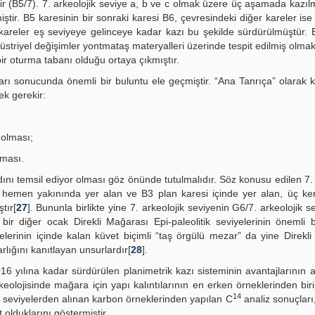
dir (B5/7). 7. arkeolojik seviye a, b ve c olmak üzere üç aşamada kazıl
ştir. B5 karesinin bir sonraki karesi B6, çevresindeki diğer kareler is
 kareler eş seviyeye gelinceye kadar kazı bu şekilde sürdürülmüştür. 
riyel değişimler yontmataş materyalleri üzerinde tespit edilmiş olmakla
r oturma tabanı olduğu ortaya çıkmıştır.
ıları sonucunda önemli bir buluntu ele geçmiştir. “Ana Tanrıça” olarak 
k gerekir:
ş olması;
lması.
dını temsil ediyor olması göz önünde tutulmalıdır. Söz konusu edilen 7. 
n hemen yakınında yer alan ve B3 plan karesi içinde yer alan, üç ke
tır[
27
]. Bununla birlikte yine 7. arkeolojik seviyenin G6/7. arkeolojik s
ir diğer ocak Direkli Mağarası Epi-paleolitik seviyelerinin önemli b
elerinin içinde kalan küvet biçimli “taş örgülü mezar” da yine Direkl
lığını kanıtlayan unsurlardır[
28
].
016 yılına kadar sürdürülen planimetrik kazı sisteminin avantajlarının 
keolojisinde mağara için yapı kalıntılarının en erken örneklerinden bir
14
u seviyelerden alınan karbon örneklerinden yapılan C
analiz sonuçları,
olduklarını göstermiştir.