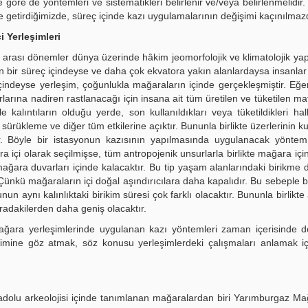
ine göre de yöntemleri ve sistematikleri belirlenir ve/veya belirlenmelidir.
 getirdiğimizde, süreç içinde kazı uygulamalarının değişimi kaçınılmazd
 Yerleşimleri
arası dönemler dünya üzerinde hâkim jeomorfolojik ve klimatolojik yapı
bir süreç içindeyse ve daha çok ekvatora yakın alanlardaysa insanlar 
çindeyse yerleşim, çoğunlukla mağaraların içinde gerçekleşmiştir. Eğe
rına nadiren rastlanacağı için insana ait tüm üretilen ve tüketilen mat
kalıntıların olduğu yerde, son kullanıldıkları veya tüketildikleri hall
ürükleme ve diğer tüm etkilerine açıktır. Bununla birlikte üzerlerinin k
ır. Böyle bir istasyonun kazısının yapılmasında uygulanacak yöntem
a içi olarak seçilmişse, tüm antropojenik unsurlarla birlikte mağara içi
ağara duvarları içinde kalacaktır. Bu tip yaşam alanlarındaki birikme d
ünkü mağaraların içi doğal aşındırıcılara daha kapalıdır. Bu sebeple 
nun aynı kalınlıktaki birikim süresi çok farklı olacaktır. Bununla birlikt
radakilerden daha geniş olacaktır.
ağara yerleşimlerinde uygulanan kazı yöntemleri zaman içerisinde d
lişimine göz atmak, söz konusu yerleşimlerdeki çalışmaları anlamak iç
Anadolu arkeolojisi içinde tanımlanan mağaralardan biri Yarımburgaz Mağ