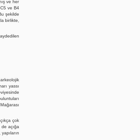
mış ve her
e C5 ve B4
Bu şekilde
 birlikte,
kaydedilen
arkeolojik
narı yassı
eviyesinde
uluntuları
i Mağarası
açıkça çok
i de açığa
 yapıların