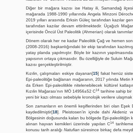
Diğer bir mağara kazısı ise Hatay ili, Samandağ ilçes
mağarada 1988-1990 yıllarında Angela Minzoni Déroch
2019 yılları arasında Erksin Güleç tarafından kazılar ger
tarafından kazılar devam ettirilmektedir. Üçağızlı Mağar
içerisinde Öncül Üst Paleolitik (Ahmerian) olarak tanımlan
Dönem olarak her ne kadar Paleolitik Çağ ve hemen sonras
(2008-2016) başkanlığındaki bir ekip tarafından kazılmış
yatay planda yapılmıştır. Böyle bir kazının yapılmasınd
yapısının ortaya çıkmasıdır. Bu özelliğiyle de Suluin Mağ
kazısı gerçekleştirilmiştir.
Kızılin, çalışmaları eskiye dayanan[
15
] fakat henüz sist
Epi-paleolitiğe bağlanan mağaranın, 2017 yılında Metin Ka
da Erken Epi-paleolitikle nitelenebilecek kültürel katlaş
14
Kızılin Mağarası’nın MÖ 14956±52 C
tarihine sahip bir
yeni bir kazı olması sebebiyle kronolojik verilere ulaşma
Son zamanların en önemli keşiflerinden biri olan Eşek D
kaydedilmiştir[
18
]. Pleistosen’in içinde dahi Akdeniz v
Bölgesinin doğusunda kalan bu bölgede Epi-paleolitiğin kü
14
alınan hayvan kemikleri üzerinde yapılan C
tarihleme
konusu tarih aralığı
Natufian
süresince birkaç defa meyda