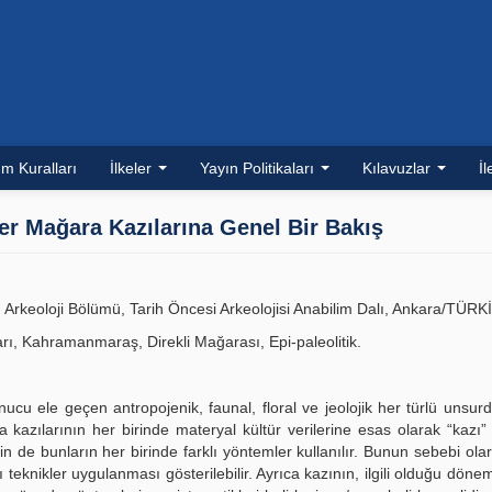
m Kuralları
İlkeler
Yayın Politikaları
Kılavuzlar
İl
r Mağara Kazılarına Genel Bir Bakış
, Arkeoloji Bölümü, Tarih Öncesi Arkeolojisi Anabilim Dalı, Ankara/TÜRK
rı, Kahramanmaraş, Direkli Mağarası, Epi-paleolitik.
onucu ele geçen antropojenik, faunal, floral ve jeolojik her türlü unsur
a kazılarının her birinde materyal kültür verilerine esas olarak “kazı”
çin de bunların her birinde farklı yöntemler kullanılır. Bunun sebebi olar
eknikler uygulanması gösterilebilir. Ayrıca kazının, ilgili olduğu dönemi