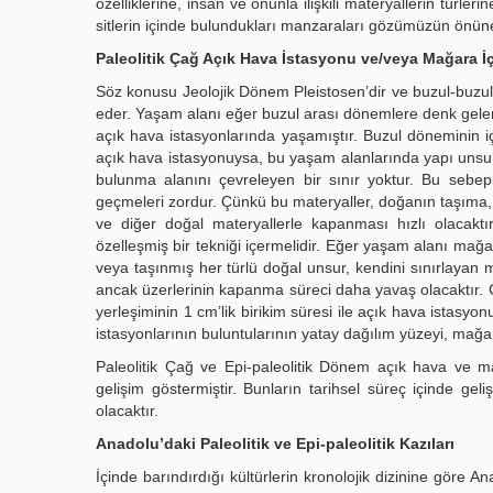
özelliklerine, insan ve onunla ilişkili materyallerin türler
sitlerin içinde bulundukları manzaraları gözümüzün önüne
Paleolitik Çağ Açık Hava İstasyonu ve/veya Mağara İçi
Söz konusu Jeolojik Dönem Pleistosen’dir ve buzul-buzul 
eder. Yaşam alanı eğer buzul arası dönemlere denk gelen 
açık hava istasyonlarında yaşamıştır. Buzul döneminin i
açık hava istasyonuysa, bu yaşam alanlarında yapı unsurla
bulunma alanını çevreleyen bir sınır yoktur. Bu sebeple 
geçmeleri zordur. Çünkü bu materyaller, doğanın taşıma, s
ve diğer doğal materyallerle kapanması hızlı olacakt
özelleşmiş bir tekniği içermelidir. Eğer yaşam alanı mağar
veya taşınmış her türlü doğal unsur, kendini sınırlayan m
ancak üzerlerinin kapanma süreci daha yavaş olacaktır. Ç
yerleşiminin 1 cm’lik birikim süresi ile açık hava istasyonu
istasyonlarının buluntularının yatay dağılım yüzeyi, mağa
Paleolitik Çağ ve Epi-paleolitik Dönem açık hava ve m
gelişim göstermiştir. Bunların tarihsel süreç içinde ge
olacaktır.
Anadolu’daki Paleolitik ve Epi-paleolitik Kazıları
İçinde barındırdığı kültürlerin kronolojik dizinine göre 