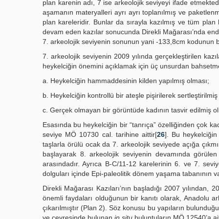
plan karenin adı, 7 ise arkeolojik seviyeyi ifade etmekte
aşamanın materyalleri ayrı ayrı toplanılmış ve paketlenmi
plan kareleridir. Bunlar da sırayla kazılmış ve tüm plan
devam eden kazılar sonucunda Direkli Mağarası’nda endüst
7. arkeolojik seviyenin sonunun yani -133,8cm kodunun bi
7. arkeolojik seviyenin 2009 yılında gerçekleştirilen kaz
heykelciğin önemini açıklamak için üç unsurdan bahsetme
a. Heykelciğin hammaddesinin kilden yapılmış olması;
b. Heykelciğin kontrollü bir ateşle pişirilerek sertleştirilmi
c. Gerçek olmayan bir görüntüde kadının tasvir edilmiş o
Esasında bu heykelciğin bir “tanrıça” özelliğinden çok ka
seviye MÖ 10730 cal. tarihine aittir[
26
]. Bu heykelciği
taşlarla örülü ocak da 7. arkeolojik seviyede açığa çıkmış
başlayarak 8. arkeolojik seviyenin devamında görülen b
arasındadır. Ayrıca B-C/11-12 karelerinin 6. ve 7. seviy
dolguları içinde Epi-paleolitik dönem yaşama tabanının var
Direkli Mağarası Kazıları’nın başladığı 2007 yılından, 2
önemli faydaları olduğunun bir kanıtı olarak, Anadolu ar
çıkarılmıştır (Plan 2). Söz konusu bu yapıların bulunduğ
ve çevresinde bulunan
in situ
buluntuların MÖ 12540’a ait 