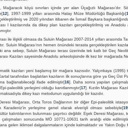
i, Mağaracık köyü sınırları içinde yer alan Üçağızlı Mağarası’dır. 
e[
12
], 1997-1999 yılları arasında Hatay Müze Müdürlüğü Başkanlığı[
çekleştirilmiş ve 2020 yılından itibaren de İsmail Baykara başkanlığında
ası I kazılarında da dikey plan kazıları gerçekleştirilmiş ve Anadolu a
mıştır.
ı ile ilişkili olmasa da Suluin Mağarası 2007-2014 yılları arasında Ta
tır. Suluin Mağarası’nın hemen önündeki terasta gerçekleştirilen kazıl
aki ana sebep, Suluin Mağarası terası üzerinde tek katlı bir Geç Neol
arası Kazıları sayesinde Anadolu arkeolojisinde ilk kez bir mağarada Ne
ematik kazıları yeni başlamış bir mağara kazısıdır. Yalçınkaya (1995) 
rtal tarafından başlatılan kazıların ilk sonuçlarına göre ya Geç Üst Pal
ıma bağlanabileceği ifade edilmiştir[
16
]. Daha sonra yapılan çalışmal
 Epi-paleolitik yerleşimi olduğu kanıtlanmıştır[
17
]. Kızılin Mağarası Kazı
k maksadıyla dikey kazı metodunun uygulandığı bir kazıdır.
eresi Mağarası, Orta Toros Dağlarının bir diğer Epi-paleolitik istasy
e Karadeniz’in yerleşime genel olarak elverişli olması sebebiyle[
19
ltür kalıntılarının bulunması şaşırtıcı değildir. Eşek Deresi Mağarası, 
 çalışmaları sonucunda MÖ 10771-10631 tarih aralığı elde edilmiştir
na gelen iklimsel dalgalanmaların içinde kalmaktadır ve Yakın Doğu K