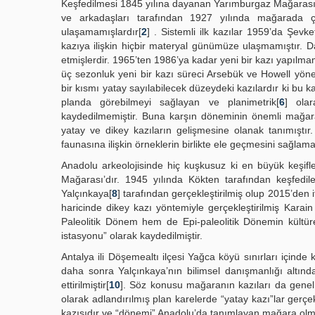
Keşfedilmesi 1845 yılına dayanan Yarımburgaz Mağarası
ve arkadaşları tarafından 1927 yılında mağarada
ulaşamamışlardır[
2
] . Sistemli ilk kazılar 1959’da Şevke
kazıya ilişkin hiçbir materyal günümüze ulaşmamıştır.
etmişlerdir. 1965’ten 1986’ya kadar yeni bir kazı yapılma
üç sezonluk yeni bir kazı süreci Arsebük ve Howell yöne
bir kısmı yatay sayılabilecek düzeydeki kazılardır ki bu 
planda görebilmeyi sağlayan ve planimetrik[
6
] olar
kaydedilmemiştir. Buna karşın döneminin önemli mağara
yatay ve dikey kazıların gelişmesine olanak tanımıştır
faunasına ilişkin örneklerin birlikte ele geçmesini sağlama
Anadolu arkeolojisinde hiç kuşkusuz ki en büyük keşifler
Mağarası’dır. 1945 yılında Kökten tarafından keşfedilen
Yalçınkaya[
8
] tarafından gerçekleştirilmiş olup 2015’den 
haricinde dikey kazı yöntemiyle gerçekleştirilmiş Kara
Paleolitik Dönem hem de Epi-paleolitik Dönemin kültürel 
istasyonu” olarak kaydedilmiştir.
Antalya ili Döşemealtı ilçesi Yağca köyü sınırları içind
daha sonra Yalçınkaya’nın bilimsel danışmanlığı altı
ettirilmiştir[
10
]. Söz konusu mağaranın kazıları da genel 
olarak adlandırılmış plan karelerde “yatay kazı”lar gerçek
kazısıdır ve “dönemi” Anadolu’da tanımlayan mağara olma