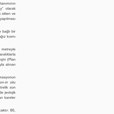
 tanımının
y” olarak
k sitten ve
 yapılması
 bağlı bir
ağız kısmı
t metreyle
ralıklarla
ştır (Plan
yla alınan
ormasyonun
on-in situ
trelik son
de jeolojik
an kareler
aktır: B5,