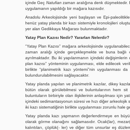
içinde Geç
Natufian
zaman aralığına denk düşmektedir. Eş
uygulamanın yapıldığı bir mağara kazısıdır.
Anadolu Arkeolojisinde yeni başlayan ve Epi-paleolitikle
henüz yatay planda bir kazı sistemiyle kronolojileri oluş
yer alan Gedikkaya Mağarası bulunmaktadır.
Yatay Plan Kazısı Nedir? Yararları Nelerdir?
“Yatay Plan Kazısı” mağara arkeolojisinde uygulanabilec
zaman aralığı içinde gerçekleşmekte ve buna bağlı ola
ayrılmaktadır. Bu iki yapılanmanın içindeki değişimlerin
plan kazısı” yönteminin uygulanması, elde edilecek veril
birlikte “planimetrik kazı yöntemi”nin uygulanması d
bulundurulabilmesini sağlayacaktır.
Yatay planda yapılan ve planimetrik kazılar, dikey kazı
bütün olarak görülebilmesi ve buluntularının hem sit 
buluntuların birbiriyle olan ilişkilerinin anlaşılması için
içindeki sedimantasyonun süresi ve hızı diğer arkeolojik s
iki kazı sistematiğinin birlikte uygulanması zorunlu hale g
Yatay planda kazı yapmanın değerlendirmeye en büyük 
olarak görme olanağını sağlamasıdır. Ocak(lar), mezar(- 
kalıntıları, çöplük(- ler) ve diğer tüm unsurlar eş düzl