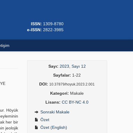
ISSN:
1309-8780
e-ISSN:
2822-3985
etişim
Sayı:
2023, Sayı 12
Sayfalar:
1-22
İYE
DOI:
10.37879/hoyuk.2023.2.001
Kategori:
Makale
Lisans:
CC BY-NC 4.0
dur. Höyük
Sonraki Makale
 eyleminin
Özet
ak her bir
Özet (English)
n jeolojik