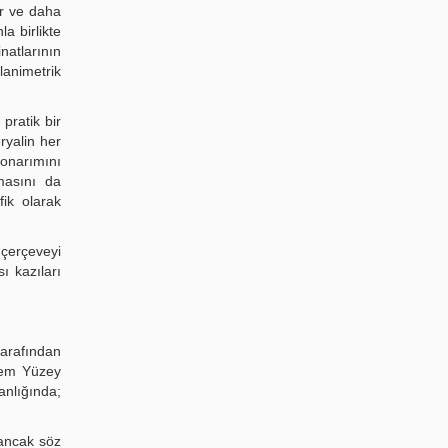
ur ve daha
a birlikte
natlarının
animetrik
pratik bir
ryalin her
onarımını
masını da
fik olarak
 çerçeveyi
ı kazıları
tarafından
önem Yüzey
nlığında;
 ancak söz