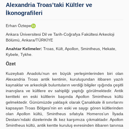
Alexandria Troas’taki Kültler ve
İlkeler
İkonografileri
Yayın Politikaları
Erhan Öztepe
Kılavuzlar
Ankara Üniversitesi Dil ve Tarih-Coğrafya Fakültesi Arkeoloji
Bölümü, Ankara/TÜRKİYE
İletişim
Anahtar Kelimeler:
Troas, Kült, Apollon, Smintheus, Hekate,
Kybele, Tykhe.
Özet
Kuzeybatı Anadolu’nun en büyük yerleşimlerinden biri olan
Alexandria Troas antik kentinin, kuruluşundan itibaren yazılı
kaynaklar ve arkeolojik buluntuların verdiği bilgiler ışığında çeşitli
inanışlara ve kültlere ev sahipliği yaptığı görülmektedir. Antik
kentteki en eski kültlerin başında Apollon Smintheus kültü
gelmektedir. Günümüzde yaklaşık olarak Çanakkale ili sınırlarını
kapsayan Troas Bölgesi’nin en eski ve saygı gören kültlerinden
olan Apollon kültü, Smintheus sıfatıyla Homeros’un İlyada
Destanı’ndaki dizelerinde ilk kez karşımıza çıkmaktadır. Apollon
Smintheus kültü, antik kentte kuruluş evresinden itibaren tanınsa