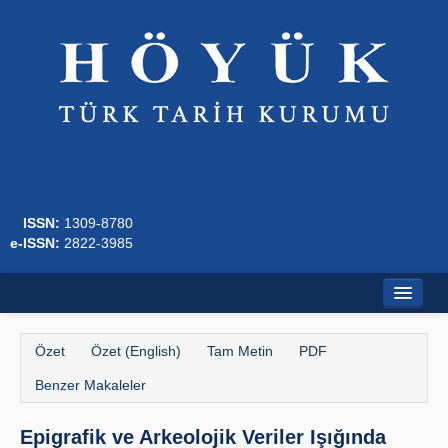
ISSN:
1309-8780
e-ISSN:
2822-3985
Ana Sayfa
Özet
Özet (English)
Tam Metin
PDF
Hakkında
Benzer Makaleler
Dergi Kurulları
Epigrafik ve Arkeolojik Veriler Işığında
Yazım Kuralları