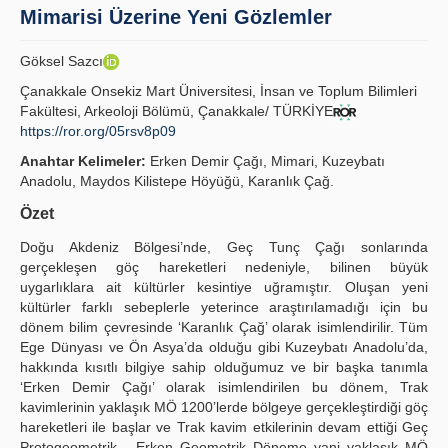
Mimarisi Üzerine Yeni Gözlemler
İlkeler
Göksel Sazcı
Yayın Politikaları
Çanakkale Onsekiz Mart Üniversitesi, İnsan ve Toplum Bilimleri
Fakültesi, Arkeoloji Bölümü, Çanakkale/ TÜRKİYE
Kılavuzlar
https://ror.org/05rsv8p09
İletişim
Anahtar Kelimeler:
Erken Demir Çağı, Mimari, Kuzeybatı
Anadolu, Maydos Kilistepe Höyüğü, Karanlık Çağ.
Özet
Doğu Akdeniz Bölgesi’nde, Geç Tunç Çağı sonlarında
gerçekleşen göç hareketleri nedeniyle, bilinen büyük
uygarlıklara ait kültürler kesintiye uğramıştır. Oluşan yeni
kültürler farklı sebeplerle yeterince araştırılamadığı için bu
dönem bilim çevresinde ‘Karanlık Çağ’ olarak isimlendirilir. Tüm
Ege Dünyası ve Ön Asya’da olduğu gibi Kuzeybatı Anadolu’da,
hakkında kısıtlı bilgiye sahip olduğumuz ve bir başka tanımla
‘Erken Demir Çağı’ olarak isimlendirilen bu dönem, Trak
kavimlerinin yaklaşık MÖ 1200’lerde bölgeye gerçekleştirdiği göç
hareketleri ile başlar ve Trak kavim etkilerinin devam ettiği Geç
Protogeometrik - Erken Geometrik Döneme yani yaklaşık MÖ