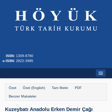
ISSN:
1309-8780
e-ISSN:
2822-3985
Ana Sayfa
Özet
Özet (English)
Tam Metin
PDF
Hakkında
Benzer Makaleler
Dergi Kurulları
Kuzeybatı Anadolu Erken Demir Çağı
Yazım Kuralları