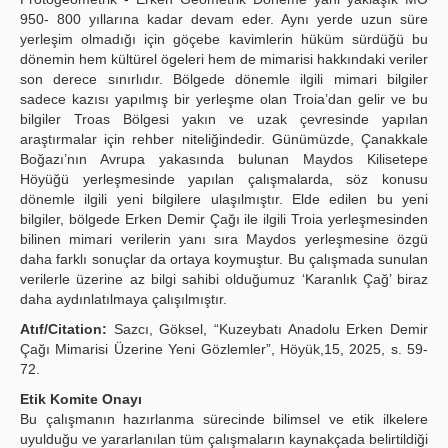
950- 800 yıllarına kadar devam eder. Aynı yerde uzun süre
yerleşim olmadığı için göçebe kavimlerin hüküm sürdüğü bu
dönemin hem kültürel ögeleri hem de mimarisi hakkındaki veriler
son derece sınırlıdır. Bölgede dönemle ilgili mimari bilgiler
sadece kazısı yapılmış bir yerleşme olan Troia’dan gelir ve bu
bilgiler Troas Bölgesi yakın ve uzak çevresinde yapılan
araştırmalar için rehber niteliğindedir. Günümüzde, Çanakkale
Boğazı’nın Avrupa yakasında bulunan Maydos Kilisetepe
Höyüğü yerleşmesinde yapılan çalışmalarda, söz konusu
dönemle ilgili yeni bilgilere ulaşılmıştır. Elde edilen bu yeni
bilgiler, bölgede Erken Demir Çağı ile ilgili Troia yerleşmesinden
bilinen mimari verilerin yanı sıra Maydos yerleşmesine özgü
daha farklı sonuçlar da ortaya koymuştur. Bu çalışmada sunulan
verilerle üzerine az bilgi sahibi olduğumuz ‘Karanlık Çağ’ biraz
daha aydınlatılmaya çalışılmıştır.
Atıf/Citation:
Sazcı, Göksel, “Kuzeybatı Anadolu Erken Demir
Çağı Mimarisi Üzerine Yeni Gözlemler”, Höyük,15, 2025, s. 59-
72.
Etik Komite Onayı
Bu çalışmanın hazırlanma sürecinde bilimsel ve etik ilkelere
uyulduğu ve yararlanılan tüm çalışmaların kaynakçada belirtildiği