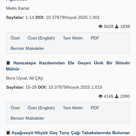
Metin Kartal
İlkeler
Sayfalar:
1-14
DOI:
10.37879/hoyuk.2025.1.001
Yayın Politikaları
5628
1838
Kılavuzlar
Özet
Özet (English)
Tam Metin
PDF
İletişim
Benzer Makaleler
Hamzatepe Kazılarından Ele Geçen Ünik Bir Silindir
Mühür
Bora Uysal, Ali Çifçi
Sayfalar:
15-28
DOI:
10.37879/hoyuk.2025.1.015
4145
2090
Özet
Özet (English)
Tam Metin
PDF
Benzer Makaleler
Aşağıseyit Höyük Geç Tunç Çağı Tabakalarında Bulunan