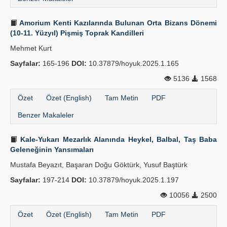
Amorium Kenti Kazılarında Bulunan Orta Bizans Dönemi
(10-11. Yüzyıl) Pişmiş Toprak Kandilleri
Mehmet Kurt
Sayfalar:
165-196
DOI:
10.37879/hoyuk.2025.1.165
5136
1568
Özet
Özet (English)
Tam Metin
PDF
Benzer Makaleler
Kale-Yukarı Mezarlık Alanında Heykel, Balbal, Taş Baba
Geleneğinin Yansımaları
Mustafa Beyazıt, Başaran Doğu Göktürk, Yusuf Baştürk
Sayfalar:
197-214
DOI:
10.37879/hoyuk.2025.1.197
10056
2500
Özet
Özet (English)
Tam Metin
PDF