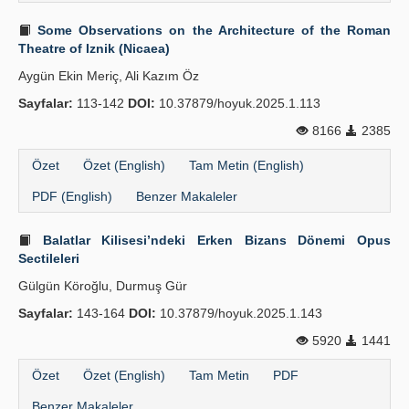
Some Observations on the Architecture of the Roman
Theatre of Iznik (Nicaea)
Aygün Ekin Meriç, Ali Kazım Öz
Sayfalar:
113-142
DOI:
10.37879/hoyuk.2025.1.113
8166
2385
Özet
Özet (English)
Tam Metin (English)
PDF (English)
Benzer Makaleler
Balatlar Kilisesi’ndeki Erken Bizans Dönemi Opus
Sectileleri
Gülgün Köroğlu, Durmuş Gür
Sayfalar:
143-164
DOI:
10.37879/hoyuk.2025.1.143
5920
1441
Özet
Özet (English)
Tam Metin
PDF
Benzer Makaleler