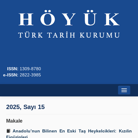
ISSN:
1309-8780
e-ISSN:
2822-3985
Ana Sayfa
2025, Sayı 15
Hakkında
Makale
Dergi Kurulları
Anadolu’nun Bilinen En Eski Taş Heykelcikleri: Kızılin
Figürinleri
Yazım Kuralları