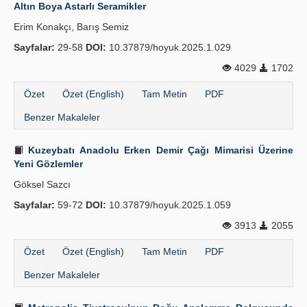
Altın Boya Astarlı Seramikler
Erim Konakçı, Barış Semiz
Sayfalar:
29-58
DOI:
10.37879/hoyuk.2025.1.029
4029
1702
Özet
Özet (English)
Tam Metin
PDF
Benzer Makaleler
Kuzeybatı Anadolu Erken Demir Çağı Mimarisi Üzerine
Yeni Gözlemler
Göksel Sazcı
Sayfalar:
59-72
DOI:
10.37879/hoyuk.2025.1.059
3913
2055
Özet
Özet (English)
Tam Metin
PDF
Benzer Makaleler