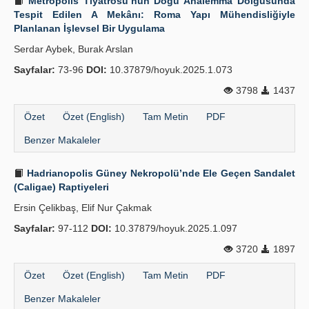
Metropolis Tiyatrosu’nun Doğu Analemma Dolgusunda
Tespit Edilen A Mekânı: Roma Yapı Mühendisliğiyle
Planlanan İşlevsel Bir Uygulama
Serdar Aybek, Burak Arslan
Sayfalar:
73-96
DOI:
10.37879/hoyuk.2025.1.073
3798
1437
Özet
Özet (English)
Tam Metin
PDF
Benzer Makaleler
Hadrianopolis Güney Nekropolü’nde Ele Geçen Sandalet
(Caligae) Raptiyeleri
Ersin Çelikbaş, Elif Nur Çakmak
Sayfalar:
97-112
DOI:
10.37879/hoyuk.2025.1.097
3720
1897
Özet
Özet (English)
Tam Metin
PDF
Benzer Makaleler