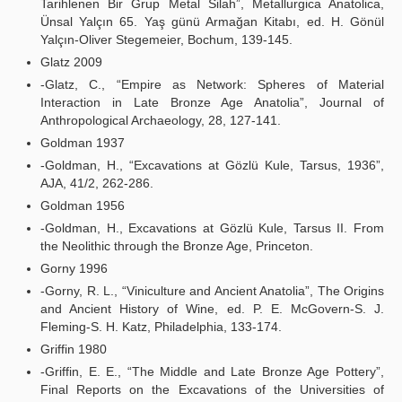
Tarihlenen Bir Grup Metal Silah”, Metallurgica Anatolica,
Ünsal Yalçın 65. Yaş günü Armağan Kitabı, ed. H. Gönül
Yalçın-Oliver Stegemeier, Bochum, 139-145.
Glatz 2009
-Glatz, C., “Empire as Network: Spheres of Material
Interaction in Late Bronze Age Anatolia”, Journal of
Anthropological Archaeology, 28, 127-141.
Goldman 1937
-Goldman, H., “Excavations at Gözlü Kule, Tarsus, 1936”,
AJA, 41/2, 262-286.
Goldman 1956
-Goldman, H., Excavations at Gözlü Kule, Tarsus II. From
the Neolithic through the Bronze Age, Princeton.
Gorny 1996
-Gorny, R. L., “Viniculture and Ancient Anatolia”, The Origins
and Ancient History of Wine, ed. P. E. McGovern-S. J.
Fleming-S. H. Katz, Philadelphia, 133-174.
Griffin 1980
-Griffin, E. E., “The Middle and Late Bronze Age Pottery”,
Final Reports on the Excavations of the Universities of