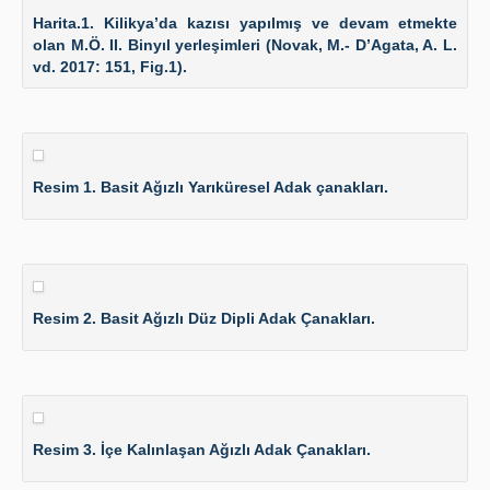
Harita.1. Kilikya’da kazısı yapılmış ve devam etmekte
olan M.Ö. II. Binyıl yerleşimleri (Novak, M.- D’Agata, A. L.
vd. 2017: 151, Fig.1).
Resim 1. Basit Ağızlı Yarıküresel Adak çanakları.
Resim 2. Basit Ağızlı Düz Dipli Adak Çanakları.
Resim 3. İçe Kalınlaşan Ağızlı Adak Çanakları.