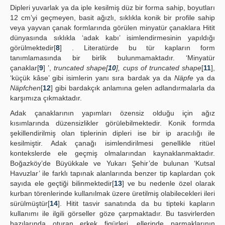
Dipleri yuvarlak ya da iple kesilmiş düz bir forma sahip, boyutları
12 cm’yi geçmeyen, basit ağızlı, sıklıkla konik bir profile sahip
veya yayvan çanak formlarında görülen minyatür çanaklara Hitit
dünyasında sıklıkla ‘adak kabı’ isimlendirmesinin yapıldığı
görülmektedir[
8
] . Literatürde bu tür kapların form
tanımlamasında bir birlik bulunmamaktadır. ‘Minyatür
çanaklar[
9
] ’,
truncated shape[
10
], cups of truncated shape
[
11
],
‘küçük kâse’ gibi isimlerin yanı sıra bardak ya da
Näpfe
ya da
Näpfchen
[
12
] gibi bardakçık anlamına gelen adlandırmalarla da
karşımıza çıkmaktadır.
Adak çanaklarının yapımları özensiz olduğu için ağız
kısımlarında düzensizlikler görülebilmektedir. Konik formda
şekillendirilmiş olan tiplerinin dipleri ise bir ip aracılığı ile
kesilmiştir. Adak çanağı isimlendirilmesi genellikle ritüel
kontekslerde ele geçmiş olmalarından kaynaklanmaktadır.
Boğazköy’de Büyükkale ve Yukarı Şehir’de bulunan ‘Kutsal
Havuzlar’ ile farklı tapınak alanlarında benzer tip kaplardan çok
sayıda ele geçtiği bilinmektedir[
13
] ve bu nedenle özel olarak
kurban törenlerinde kullanılmak üzere üretilmiş olabilecekleri ileri
sürülmüştür[
14
]. Hitit tasvir sanatında da bu tipteki kapların
kullanımı ile ilgili görseller göze çarpmaktadır. Bu tasvirlerden
bazılarında oturan erkek figürleri, ellerinde parmaklarının