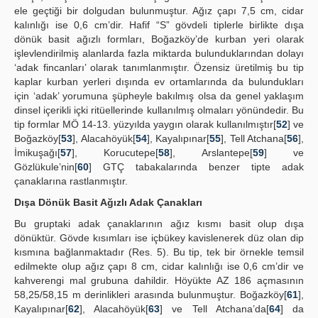
ele geçtiği bir dolgudan bulunmuştur. Ağız çapı 7,5 cm, cidar
kalınlığı ise 0,6 cm’dir. Hafif “S” gövdeli tiplerle birlikte dışa
dönük basit ağızlı formları, Boğazköy’de kurban yeri olarak
işlevlendirilmiş alanlarda fazla miktarda bulunduklarından dolayı
‘adak fincanları’ olarak tanımlanmıştır. Özensiz üretilmiş bu tip
kaplar kurban yerleri dışında ev ortamlarında da bulundukları
için ‘adak’ yorumuna şüpheyle bakılmış olsa da genel yaklaşım
dinsel içerikli içki ritüellerinde kullanılmış olmaları yönündedir. Bu
tip formlar MÖ 14-13. yüzyılda yaygın olarak kullanılmıştır[
52
] ve
Boğazköy[
53
], Alacahöyük[
54
], Kayalıpınar[
55
], Tell Atchana[
56
],
İmikuşağı[
57
], Korucutepe[
58
], Arslantepe[
59
] ve
Gözlükule’nin[
60
] GTÇ tabakalarında benzer tipte adak
çanaklarına rastlanmıştır.
Dışa Dönük Basit Ağızlı Adak Çanakları
Bu gruptaki adak çanaklarının ağız kısmı basit olup dışa
dönüktür. Gövde kısımları ise içbükey kavislenerek düz olan dip
kısmına bağlanmaktadır (Res. 5). Bu tip, tek bir örnekle temsil
edilmekte olup ağız çapı 8 cm, cidar kalınlığı ise 0,6 cm’dir ve
kahverengi mal grubuna dahildir. Höyükte AZ 186 açmasının
58,25/58,15 m derinlikleri arasında bulunmuştur. Boğazköy[
61
],
Kayalıpınar[
62
], Alacahöyük[
63
] ve Tell Atchana’da[
64
] da