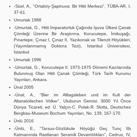
-Süel, A., “Ortaköy-Şapinuva: Bir Hitit Merkezi”, TÜBA-AR, I,
37-61.
Umurtak 1988
-Umurtak, G., Hitit İmparatorluk Çağında İşuva Ülkesi Çanak
Çömleği Üzerine Bir Araştırma. Korucutepe, İmikuşağı,
Pınartepe, Çınaz I, Çınaz II, Yazıkonak ve Tilenzit Höyükleri,
(Yayımlanmamış Doktora Tezi), İstanbul Üniversitesi,
İstanbul.
Umurtak 1996
-Umurtak, G., Korucutepe II. 1973-1975 Dönemi Kazılarında
Bulunmuş Olan Hitit Çanak Çömleği, Türk Tarih Kurumu
Yayınları, Ankara.
Ünal 2005
-Ünal, A., “Bier im Alltagsleben und im Kult der
Altanatolischen Völker”, Uluburun Gemisi: 3000 Yıl Önce
Dünya Ticareti, ed. Ü. Yalçın-C. Pulak-R. Slotta, Deutsches
Bergbau-Museum Bochum Yayınları, No. 139, 167-170.
Ünlü 2016
-Ünlü, E., “Tarsus-Gözlükule Höyüğü Geç Tunç IIb
Katmanında Rastlanan Seramik Devamlılıkları”, Cedrus, IV,