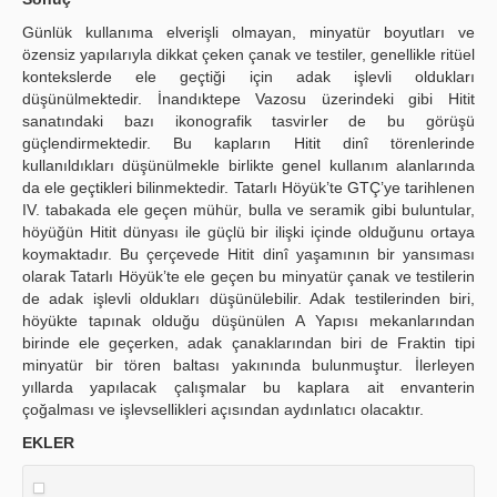
Günlük kullanıma elverişli olmayan, minyatür boyutları ve
özensiz yapılarıyla dikkat çeken çanak ve testiler, genellikle ritüel
kontekslerde ele geçtiği için adak işlevli oldukları
düşünülmektedir. İnandıktepe Vazosu üzerindeki gibi Hitit
sanatındaki bazı ikonografik tasvirler de bu görüşü
güçlendirmektedir. Bu kapların Hitit dinî törenlerinde
kullanıldıkları düşünülmekle birlikte genel kullanım alanlarında
da ele geçtikleri bilinmektedir. Tatarlı Höyük’te GTÇ’ye tarihlenen
IV. tabakada ele geçen mühür, bulla ve seramik gibi buluntular,
höyüğün Hitit dünyası ile güçlü bir ilişki içinde olduğunu ortaya
koymaktadır. Bu çerçevede Hitit dinî yaşamının bir yansıması
olarak Tatarlı Höyük’te ele geçen bu minyatür çanak ve testilerin
de adak işlevli oldukları düşünülebilir. Adak testilerinden biri,
höyükte tapınak olduğu düşünülen A Yapısı mekanlarından
birinde ele geçerken, adak çanaklarından biri de Fraktin tipi
minyatür bir tören baltası yakınında bulunmuştur. İlerleyen
yıllarda yapılacak çalışmalar bu kaplara ait envanterin
çoğalması ve işlevsellikleri açısından aydınlatıcı olacaktır.
EKLER