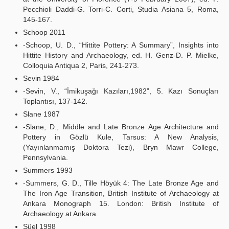
Pecchioli Daddi-G. Torri-C. Corti, Studia Asiana 5, Roma,
145-167.
Schoop 2011
-Schoop, U. D., “Hittite Pottery: A Summary”, Insights into
Hittite History and Archaeology, ed. H. Genz-D. P. Mielke,
Colloquia Antiqua 2, Paris, 241-273.
Sevin 1984
-Sevin, V., “İmikuşağı Kazıları,1982”, 5. Kazı Sonuçları
Toplantısı, 137-142.
Slane 1987
-Slane, D., Middle and Late Bronze Age Architecture and
Pottery in Gözlü Kule, Tarsus: A New Analysis,
(Yayınlanmamış Doktora Tezi), Bryn Mawr College,
Pennsylvania.
Summers 1993
-Summers, G. D., Tille Höyük 4: The Late Bronze Age and
The Iron Age Transition, British Institute of Archaeology at
Ankara Monograph 15. London: British Institute of
Archaeology at Ankara.
Süel 1998