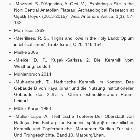
-Mazzoni, S.-D’Agostino, A.-Orsi, V., “Exploring a Site in the
Nort Central Anatolian Plateau: Archaeological Research at
Uşaklı Höyük (2013-2015)”, Asia Anteriore Antica, 1(1), 57-
142.
Merrillees 1989
-Merrillees, R. S., “Highs and lows in the Holy Land: Opium
in biblical times”, Eretz Israel, C 20, 148-154.
Mielke 2006
-Mielke, D. P., Kuşaklı-Sarissa 2. Die Keramik vom
Westhang, Leidorf.
Mühlenbruch 2014
-Mühlenbruch, T., Hethitische Keramik im Kontext. Das
Gebӓude B von Kayalıpınar und die Nutzung institutioneller
Gebӓude des 2.Jt.s v. Chr.im ostmediterranen Raum,
Leidorf.
Müller-Karpe 1988
-Müller-Karpe, A., Hethitische Töpferei Der Oberstadt von
Hattuşa: Ein Beitrag zur Kenntnis spӓtgroβreichszeitlicher
Keramik und Töpferbetriebe. Marburger Studien Zur Vor-
Und Frühgeschichte, Band 10, Marburg/Lhan.