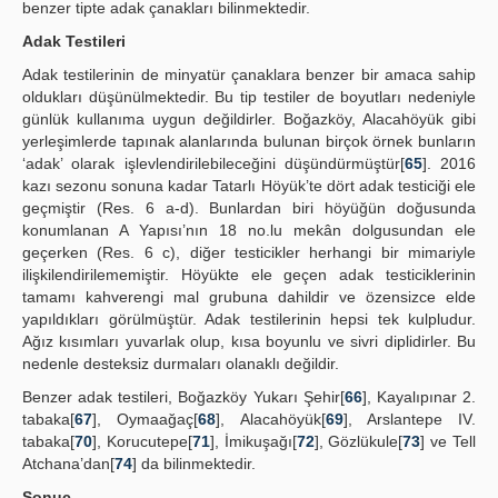
benzer tipte adak çanakları bilinmektedir.
Adak Testileri
Adak testilerinin de minyatür çanaklara benzer bir amaca sahip
oldukları düşünülmektedir. Bu tip testiler de boyutları nedeniyle
günlük kullanıma uygun değildirler. Boğazköy, Alacahöyük gibi
yerleşimlerde tapınak alanlarında bulunan birçok örnek bunların
‘adak’ olarak işlevlendirilebileceğini düşündürmüştür[
65
]. 2016
kazı sezonu sonuna kadar Tatarlı Höyük’te dört adak testiciği ele
geçmiştir (Res. 6 a-d). Bunlardan biri höyüğün doğusunda
konumlanan A Yapısı’nın 18 no.lu mekân dolgusundan ele
geçerken (Res. 6 c), diğer testicikler herhangi bir mimariyle
ilişkilendirilememiştir. Höyükte ele geçen adak testiciklerinin
tamamı kahverengi mal grubuna dahildir ve özensizce elde
yapıldıkları görülmüştür. Adak testilerinin hepsi tek kulpludur.
Ağız kısımları yuvarlak olup, kısa boyunlu ve sivri diplidirler. Bu
nedenle desteksiz durmaları olanaklı değildir.
Benzer adak testileri, Boğazköy Yukarı Şehir[
66
], Kayalıpınar 2.
tabaka[
67
], Oymaağaç[
68
], Alacahöyük[
69
], Arslantepe IV.
tabaka[
70
], Korucutepe[
71
], İmikuşağı[
72
], Gözlükule[
73
] ve Tell
Atchana’dan[
74
] da bilinmektedir.
Sonuç