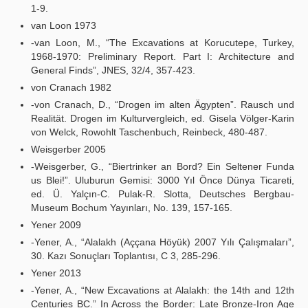
1-9.
van Loon 1973
-van Loon, M., “The Excavations at Korucutepe, Turkey,
1968-1970: Preliminary Report. Part I: Architecture and
General Finds”, JNES, 32/4, 357-423.
von Cranach 1982
-von Cranach, D., “Drogen im alten Ägypten”. Rausch und
Realität. Drogen im Kulturvergleich, ed. Gisela Völger-Karin
von Welck, Rowohlt Taschenbuch, Reinbeck, 480-487.
Weisgerber 2005
-Weisgerber, G., “Biertrinker an Bord? Ein Seltener Funda
us Blei!”. Uluburun Gemisi: 3000 Yıl Önce Dünya Ticareti,
ed. Ü. Yalçın-C. Pulak-R. Slotta, Deutsches Bergbau-
Museum Bochum Yayınları, No. 139, 157-165.
Yener 2009
-Yener, A., “Alalakh (Aççana Höyük) 2007 Yılı Çalışmaları”,
30. Kazı Sonuçları Toplantısı, C 3, 285-296.
Yener 2013
-Yener, A., “New Excavations at Alalakh: the 14th and 12th
Centuries BC.” In Across the Border: Late Bronze-Iron Age