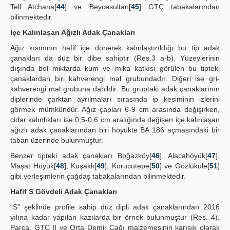
Tell Atchana[
44
] ve Beycesultan[
45
] GTÇ tabakalarından
bilinmektedir.
İçe Kalınlaşan Ağızlı Adak Çanakları
Ağız kısmının hafif içe dönerek kalınlaştırıldığı bu tip adak
çanakları da düz bir dibe sahiptir (Res.3 a-b). Yüzeylerinin
dışında bol miktarda kum ve mika katkısı görülen bu tipteki
çanaklardan biri kahverengi mal grubundadır. Diğeri ise gri-
kahverengi mal grubuna dahildir. Bu gruptaki adak çanaklarının
diplerinde çarktan ayrılmaları sırasında ip kesiminin izlerini
görmek mümkündür. Ağız çapları 6-9 cm arasında değişirken,
cidar kalınlıkları ise 0,5-0,6 cm aralığında değişen içe kalınlaşan
ağızlı adak çanaklarından biri höyükte BA 186 açmasındaki bir
taban üzerinde bulunmuştur.
Benzer tipteki adak çanakları Boğazköy[
46
], Alacahöyük[
47
],
Maşat Höyük[
48
], Kuşaklı[
49
], Korucutepe[
50
] ve Gözlükule[
51
]
gibi yerleşimlerin çağdaş tabakalarından bilinmektedir.
Hafif S Gövdeli Adak Çanakları
“S” şeklinde profile sahip düz dipli adak çanaklarından 2016
yılına kadar yapılan kazılarda bir örnek bulunmuştur (Res. 4).
Parça, GTÇ II ve Orta Demir Çağı malzemesinin karışık olarak