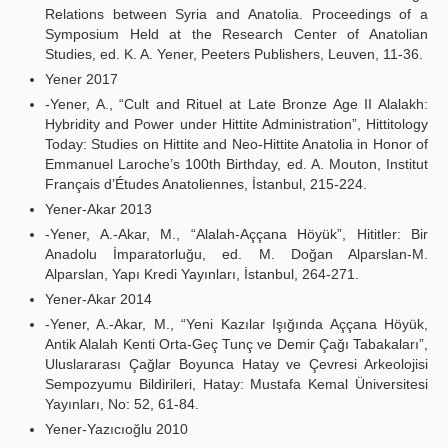
Relations between Syria and Anatolia. Proceedings of a
Symposium Held at the Research Center of Anatolian
Studies, ed. K. A. Yener, Peeters Publishers, Leuven, 11-36.
Yener 2017
-Yener, A., “Cult and Rituel at Late Bronze Age II Alalakh:
Hybridity and Power under Hittite Administration”, Hittitology
Today: Studies on Hittite and Neo-Hittite Anatolia in Honor of
Emmanuel Laroche’s 100th Birthday, ed. A. Mouton, Institut
Français d’Études Anatoliennes, İstanbul, 215-224.
Yener-Akar 2013
-Yener, A.-Akar, M., “Alalah-Aççana Höyük”, Hititler: Bir
Anadolu İmparatorluğu, ed. M. Doğan Alparslan-M.
Alparslan, Yapı Kredi Yayınları, İstanbul, 264-271.
Yener-Akar 2014
-Yener, A.-Akar, M., “Yeni Kazılar Işığında Aççana Höyük,
Antik Alalah Kenti Orta-Geç Tunç ve Demir Çağı Tabakaları”,
Uluslararası Çağlar Boyunca Hatay ve Çevresi Arkeolojisi
Sempozyumu Bildirileri, Hatay: Mustafa Kemal Üniversitesi
Yayınları, No: 52, 61-84.
Yener-Yazıcıoğlu 2010