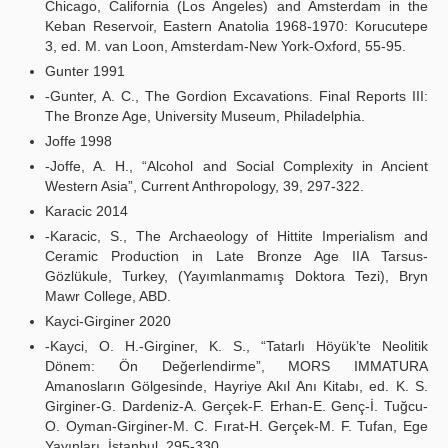
Chicago, California (Los Angeles) and Amsterdam in the
Keban Reservoir, Eastern Anatolia 1968-1970: Korucutepe
3, ed. M. van Loon, Amsterdam-New York-Oxford, 55-95.
Gunter 1991
-Gunter, A. C., The Gordion Excavations. Final Reports III:
The Bronze Age, University Museum, Philadelphia.
Joffe 1998
-Joffe, A. H., “Alcohol and Social Complexity in Ancient
Western Asia”, Current Anthropology, 39, 297-322.
Karacic 2014
-Karacic, S., The Archaeology of Hittite Imperialism and
Ceramic Production in Late Bronze Age IIA Tarsus-
Gözlükule, Turkey, (Yayımlanmamış Doktora Tezi), Bryn
Mawr College, ABD.
Kayci-Girginer 2020
-Kayci, O. H.-Girginer, K. S., “Tatarlı Höyük’te Neolitik
Dönem: Ön Değerlendirme”, MORS IMMATURA
Amanosların Gölgesinde, Hayriye Akıl Anı Kitabı, ed. K. S.
Girginer-G. Dardeniz-A. Gerçek-F. Erhan-E. Genç-İ. Tuğcu-
O. Oyman-Girginer-M. C. Fırat-H. Gerçek-M. F. Tufan, Ege
Yayınları, İstanbul, 295-330.