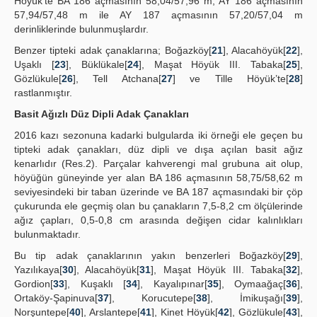
Höyük’te BA 186 açmasının 58,04/57,96 m; AY 186 açmasının
57,94/57,48 m ile AY 187 açmasının 57,20/57,04 m
derinliklerinde bulunmuşlardır.
Benzer tipteki adak çanaklarına; Boğazköy[
21
], Alacahöyük[
22
],
Uşaklı [
23
], Büklükale[
24
], Maşat Höyük III. Tabaka[
25
],
Gözlükule[
26
], Tell Atchana[
27
] ve Tille Höyük’te[
28
]
rastlanmıştır.
Basit Ağızlı Düz Dipli Adak Çanakları
2016 kazı sezonuna kadarki bulgularda iki örneği ele geçen bu
tipteki adak çanakları, düz dipli ve dışa açılan basit ağız
kenarlıdır (Res.2). Parçalar kahverengi mal grubuna ait olup,
höyüğün güneyinde yer alan BA 186 açmasının 58,75/58,62 m
seviyesindeki bir taban üzerinde ve BA 187 açmasındaki bir çöp
çukurunda ele geçmiş olan bu çanakların 7,5-8,2 cm ölçülerinde
ağız çapları, 0,5-0,8 cm arasında değişen cidar kalınlıkları
bulunmaktadır.
Bu tip adak çanaklarının yakın benzerleri Boğazköy[
29
],
Yazılıkaya[
30
], Alacahöyük[
31
], Maşat Höyük III. Tabaka[
32
],
Gordion[
33
], Kuşaklı [
34
], Kayalıpınar[
35
], Oymaağaç[
36
],
Ortaköy-Şapinuva[
37
], Korucutepe[
38
], İmikuşağı[
39
],
Norşuntepe[
40
], Arslantepe[
41
], Kinet Höyük[
42
], Gözlükule[
43
],