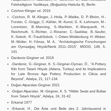
Felsheiligtum Yazilikaya, (Boğazköy-Hattuša 9), Berlin.
Czichon-Klinger vd. 2016
-Czichon, R. M.-Klinger, J.-Hnila, P.-Mielke, D. P.-Bhöm, H.-
Forster, C.-Griggs, C.-Kähler, M.-Kunst, G. K.-Lehmann, M.-
Lorentzen, B.-Manning, S.-Marklein, K.-Marquardt, H.-
Reichmuth, S.-Richter, J.-Rössner, C.-Sadıklar, B.-Seufer,
K.-Sobott, R.-TraubSobott, I.-Osten-Woldenburg H.-Weber,
M.-Wolter, H.-Yılmaz, M. A., “Archäologische Forschungen
am Oymaağaç Höyük/Nerik 2011–2015”, MDOG, 148, 5-
141.
Dardeniz-Girginer vd. 2018
-Dardeniz, G.-Girginer, K. S.-Girginer-Oyman, Ö., “A Pottery
Kiln from Tatarlı Höyük (Adana, Turkey) and its Implications
for Late Bronze Age Pottery Production in Cilicia and
Beyond”, Adalya, 21, 117-134.
Doğan Alparslan-Girginer 2021
-Doğan Alparslan, M.-Girginer, K. S. “Hittite Seals and Bullae
from Tatarlı Höyük”, Adalya, 24, 31-42.
Erkanal 1977
-Erkanal, H., Die Äxte und Beile des 2. Jahrtausend in