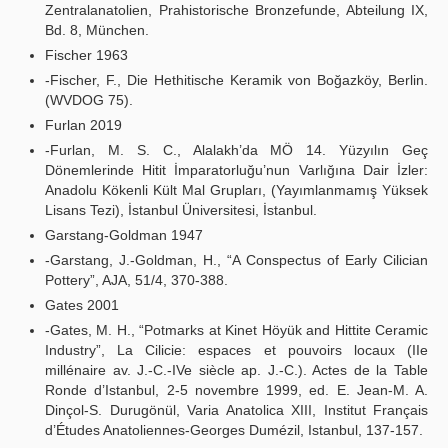
Zentralanatolien, Prahistorische Bronzefunde, Abteilung IX,
Bd. 8, München.
Fischer 1963
-Fischer, F., Die Hethitische Keramik von Boğazköy, Berlin.
(WVDOG 75).
Furlan 2019
-Furlan, M. S. C., Alalakh’da MÖ 14. Yüzyılın Geç
Dönemlerinde Hitit İmparatorluğu’nun Varlığına Dair İzler:
Anadolu Kökenli Kült Mal Grupları, (Yayımlanmamış Yüksek
Lisans Tezi), İstanbul Üniversitesi, İstanbul.
Garstang-Goldman 1947
-Garstang, J.-Goldman, H., “A Conspectus of Early Cilician
Pottery”, AJA, 51/4, 370-388.
Gates 2001
-Gates, M. H., “Potmarks at Kinet Höyük and Hittite Ceramic
Industry”, La Cilicie: espaces et pouvoirs locaux (IIe
millénaire av. J.-C.-IVe siècle ap. J.-C.). Actes de la Table
Ronde d’Istanbul, 2-5 novembre 1999, ed. E. Jean-M. A.
Dinçol-S. Durugönül, Varia Anatolica XIII, Institut Français
d’Études Anatoliennes-Georges Dumézil, Istanbul, 137-157.