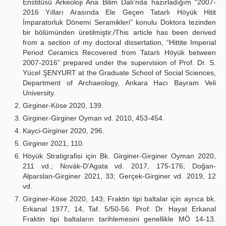
Enstitüsü Arkeoloji Ana Bilim Dalı’nda hazırladığım “2007-
2016 Yılları Arasında Ele Geçen Tatarlı Höyük Hitit
İmparatorluk Dönemi Seramikleri” konulu Doktora tezinden
bir bölümünden üretilmiştir./This article has been derived
from a section of my doctoral dissertation, “Hittite Imperial
Period Ceramics Recovered from Tatarlı Höyük between
2007-2016” prepared under the supervision of Prof. Dr. S.
Yücel ŞENYURT at the Graduate School of Social Sciences,
Department of Archaeology, Ankara Hacı Bayram Veli
University.
Girginer-Köse 2020, 139.
Girginer-Girginer Oyman vd. 2010, 453-454.
Kayci-Girginer 2020, 296.
Girginer 2021, 110.
Höyük Stratigrafisi için Bk. Girginer-Girginer Oyman 2020,
211 vd.; Novák-D’Agata vd. 2017, 175-176; Doğan-
Alparslan-Girginer 2021, 33; Gerçek-Girginer vd. 2019, 12
vd.
Girginer-Köse 2020, 143; Fraktin tipi baltalar için ayrıca bk.
Erkanal 1977, 14, Taf. 5/50-56. Prof. Dr. Hayat Erkanal
Fraktin tipi baltaların tarihlemesini genellikle MÖ 14-13.