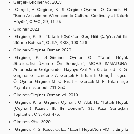
Gerçek-Girginer vd. 2019
-Gerçek, A.-Girginer, K. S.-Girginer-Oyman, Ö.-Gerçek, H.
“Bone Artifacts as Witnesses to Cultural Continuity at Tatarlı
Höyük”, CPAG, 29, 11-25.
Girginer 2021
-Girginer, K. S., “Tatarlı Höyük’ten Geç Hitit Çağı’na Ait Bir
‘Sürme Kutusu’”, OLBA, XXIX, 109-136.
Girginer-Girginer Oyman 2020
-Girginer, K. S.-Girginer Oyman Ö., “Tatarlı Höyük
Stratigrafisi Üzerine Ön Sonuçlar”, MORS IMMATURA:
Amanosların Gölgesinde, Hayriye Akıl Anı Kitabı, ed. K. S.
Girginer-G. Dardeniz-A. Gerçek-F. Erhan-E. Genç-İ. Tuğcu-
Ö. Oyman Girginer-M. C. Fırat-H. Gerçek-M. F. Tufan, Ege
Yayınları, İstanbul, 211-250.
Girginer-Girginer Oyman vd. 2010
-Girginer, K. S.-Girginer Oyman, Ö.-Akıl, H., “Tatarlı Höyük
(Ceyhan) Kazısı: İlk İki Dönem”, 31. Kazı Sonuçları
Toplantısı, C 3, 453-476.
Girginer-Köse 2020
-Girginer, K. S.-Köse, O. E., “Tatarlı Höyük’ten MÖ II. Binyıla