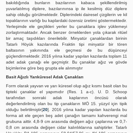
bakıldığında bunların bazılarının kabaca şekillendirilmiş
yuvarlatılmış diplere, bazılarınınsa ip ile kesilmiş düz diplere
sahip olduğu görülmektedir. Diplerindeki dairesel çizgilerin ve kil
topaklarının varlığı bu kaplardaki özensiz üretimi göstermektedir.
Yerleşimde ele geçtikleri yerler bu çanaklara işlev yüklemeyi
zorlaştırmaktadır. Ancak benzer örneklerden yola çıkarak ritüel
bir amaç taşıdıkları önerilebilir. Minyatür çanaklardan birinin
Tatarlı Höyük kazılarında Fraktin tipi minyatür bir tören
baltasının yakınında ele geçmesi de bu düşünceyi
güçlendirmektedir. 2016 yılına kadar yapılan kazılarda toplam 11
adet adak çanağı ele geçmiştir. Bu çanaklar ağız ve gövde
biçimlerine göre beş grupta ele alınmıştır
Basit Ağızlı Yarıküresel Adak Çanakları
Form olarak yayvan ve yarı küresel olup ağız kısmı basit olan bu
tipteki çanaklar el yapımıdır (Res. 1 a-c). U. D. Schoop
tarafından sonraki adak kaplarının öncüsü olarak
değerlendirilmiş olan bu tip çanakların MÖ 15. yüzyıl için tipik
olduğu belirtilmiştir[
20
]. 2016 yılına kadar yapılan kazılarda bu
forma ait ele geçen beş adet çanağın tamamı kahverengi mal
grubuna aittir. 4,8-9 cm arasında değişen ağız çaplarına ve 0,7-
0,8 cm arasında değişen cidar kalınlıklarına sahiptirler. Tatarlı