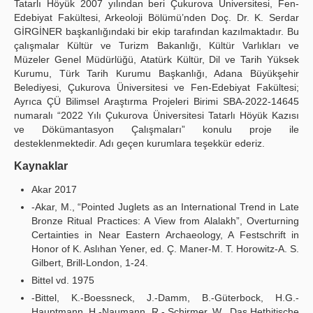
Tatarlı Höyük 2007 yılından beri Çukurova Üniversitesi, Fen-
Edebiyat Fakültesi, Arkeoloji Bölümü’nden Doç. Dr. K. Serdar
GİRGİNER başkanlığındaki bir ekip tarafından kazılmaktadır. Bu
çalışmalar Kültür ve Turizm Bakanlığı, Kültür Varlıkları ve
Müzeler Genel Müdürlüğü, Atatürk Kültür, Dil ve Tarih Yüksek
Kurumu, Türk Tarih Kurumu Başkanlığı, Adana Büyükşehir
Belediyesi, Çukurova Üniversitesi ve Fen-Edebiyat Fakültesi;
Ayrıca ÇÜ Bilimsel Araştırma Projeleri Birimi SBA-2022-14645
numaralı “2022 Yılı Çukurova Üniversitesi Tatarlı Höyük Kazısı
ve Dökümantasyon Çalışmaları” konulu proje ile
desteklenmektedir. Adı geçen kurumlara teşekkür ederiz.
Kaynaklar
Akar 2017
-Akar, M., “Pointed Juglets as an International Trend in Late
Bronze Ritual Practices: A View from Alalakh”, Overturning
Certainties in Near Eastern Archaeology, A Festschrift in
Honor of K. Aslıhan Yener, ed. Ç. Maner-M. T. Horowitz-A. S.
Gilbert, Brill-London, 1-24.
Bittel vd. 1975
-Bittel, K.-Boessneck, J.-Damm, B.-Güterbock, H.G.-
Hauptmann, H.-Naumann, R.- Schirmer, W., Das Hethitische