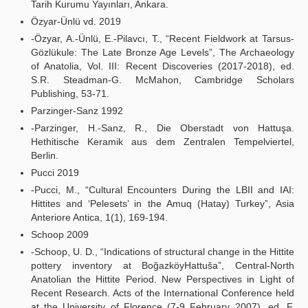
Tarih Kurumu Yayınları, Ankara.
Özyar-Ünlü vd. 2019
-Özyar, A.-Ünlü, E.-Pilavcı, T., “Recent Fieldwork at Tarsus-
Gözlükule: The Late Bronze Age Levels”, The Archaeology
of Anatolia, Vol. III: Recent Discoveries (2017-2018), ed.
S.R. Steadman-G. McMahon, Cambridge Scholars
Publishing, 53-71.
Parzinger-Sanz 1992
-Parzinger, H.-Sanz, R., Die Oberstadt von Hattuşa.
Hethitische Keramik aus dem Zentralen Tempelviertel,
Berlin.
Pucci 2019
-Pucci, M., “Cultural Encounters During the LBII and IAI:
Hittites and ‘Pelesets’ in the Amuq (Hatay) Turkey”, Asia
Anteriore Antica, 1(1), 169-194.
Schoop 2009
-Schoop, U. D., “Indications of structural change in the Hittite
pottery inventory at BoğazköyHattuša”, Central-North
Anatolian the Hittite Period. New Perspectives in Light of
Recent Research. Acts of the International Conference held
at the University of Florence (7-9 February 2007), ed. F.