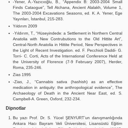
-Yener, A.-Yazıcıoğlu, B., “Appendix B: 2003-2004 Small
Finds Cataogue”, Tell Atchana, Ancient Alalakh, Volume 1,
The 2003-2004 Excavations Seasons, ed. K. A. Yener, Ege
Yayınları, İstanbul, 215-283.
Yıldırım 2009
-Yıldırım, T., “Hüseyindede: a Settlement in Northern Central
Anatolia with New Contrubutions to the Old Hittite Art”,
Central-North Anatolia in Hittite Period, New Perspectives in
the Light of Recent Investigation. ed. F. Pecchioli Daddi- G.
Torri- C. Corti, Acts of the International Conference Held at
the University of Florence (7-9 February 2007), Herder,
Roma, 235-246.
Zias 1995
-Zias, J., “Cannabis sativa (hashish) as an effective
medication in antiquity: the anthropological evidence”, The
Archaeology of Death in the Ancient Near East, ed. S.
Campbell-A. Green, Oxford, 232-234.
Dipnotlar
Bu yazı Prof. Dr. S. Yücel ŞENYURT’un danışmanlığında
Ankara Hacı Bayram Veli Üniversitesi, Lisansüstü Eğitim