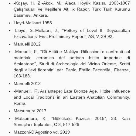
-Koşay, H. Z.-Akok, M., Alaca Höyük Kazısı. 1963-1967
Çalışmaları ve Keşiflere Ait İlk Rapor, Türk Tarih Kurumu
Basımevi, Ankara.
Lloyd-Mellaart 1955
-Lloyd, S.-Mellaart, J., “Pottery of Level II; Beycesultan
Excavations: First Preliminary Report”, AS, V, 39-92.
Manuelli 2012
-Manuelli, F., “Gli Hittiti e Malitiya. Riflessioni e confronti sul
materiale ceramico del periodo hittita imperiale di
Arslantepe”, Studi di Archeologia del Vicino Oriente, Scritti
degli allievi fiorentini per Paolo Emilio Pecorella, Firenze,
163-183.
Manuelli 2013
-Manuelli, F., Arslantepe: Late Bronze Age. Hittite Influence
and Local Traditions in an Eastern Anatolian Community,
Roma.
Matsumura 2017
-Matsumura, K., “Büklükale Kazıları 2015”, 38. Kazı
Sonuçları Toplantısı, C 3, 517-526.
Mazzoni-D’Agostino vd. 2019