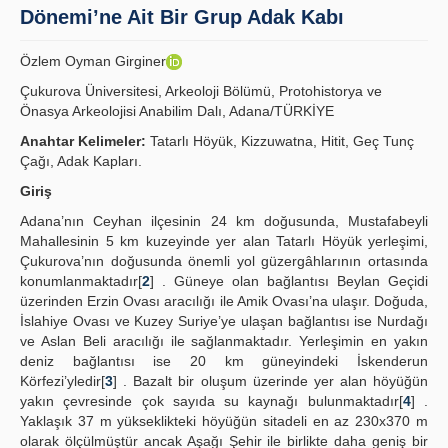
Dönemi’ne Ait Bir Grup Adak Kabı
İlkeler
Özlem Oyman Girginer
Yayın Politikaları
Çukurova Üniversitesi, Arkeoloji Bölümü, Protohistorya ve
Önasya Arkeolojisi Anabilim Dalı, Adana/TÜRKİYE
Kılavuzlar
Anahtar Kelimeler:
Tatarlı Höyük, Kizzuwatna, Hitit, Geç Tunç
İletişim
Çağı, Adak Kapları.
Giriş
Adana’nın Ceyhan ilçesinin 24 km doğusunda, Mustafabeyli
Mahallesinin 5 km kuzeyinde yer alan Tatarlı Höyük yerleşimi,
Çukurova’nın doğusunda önemli yol güzergâhlarının ortasında
konumlanmaktadır[
2
] . Güneye olan bağlantısı Beylan Geçidi
üzerinden Erzin Ovası aracılığı ile Amik Ovası’na ulaşır. Doğuda,
İslahiye Ovası ve Kuzey Suriye’ye ulaşan bağlantısı ise Nurdağı
ve Aslan Beli aracılığı ile sağlanmaktadır. Yerleşimin en yakın
deniz bağlantısı ise 20 km güneyindeki İskenderun
Körfezi’yledir[
3
] . Bazalt bir oluşum üzerinde yer alan höyüğün
yakın çevresinde çok sayıda su kaynağı bulunmaktadır[
4
] .
Yaklaşık 37 m yükseklikteki höyüğün sitadeli en az 230x370 m
olarak ölçülmüştür ancak Aşağı Şehir ile birlikte daha geniş bir