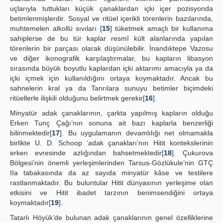
uçlarıyla tuttukları küçük çanaklardan içki içer pozisyonda
betimlenmişlerdir. Sosyal ve ritüel içerikli törenlerin bazılarında,
muhtemelen alkollü sıvıları [
15
] tüketmek amaçlı bir kullanıma
sahiplerse de bu tür kaplar resmî kült alanlarında yapılan
törenlerin bir parçası olarak düşünülebilir. İnandıktepe Vazosu
ve diğer ikonografik karşılaştırmalar, bu kapların libasyon
sırasında büyük boyutlu kaplardan içki aktarımı amacıyla ya da
içki içmek için kullanıldığını ortaya koymaktadır. Ancak bu
sahnelerin kral ya da Tanrılara sunuyu betimler biçimdeki
ritüellerle ilişkili olduğunu belirtmek gerekir[
16
].
Minyatür adak çanaklarının, çarkta yapılmış kapların olduğu
Erken Tunç Çağı’nın sonuna ait bazı kaplarla benzerliği
bilinmektedir[
17
]. Bu uygulamanın devamlılığı net olmamakla
birlikte U. D. Schoop ‘adak çanakları’nın Hitit kontekslerinin
erken evresinde azlığından bahsetmektedir[
18
]. Çukurova
Bölgesi’nin önemli yerleşimlerinden Tarsus-Gözlükule’nin GTÇ
IIa tabakasında da az sayıda minyatür kâse ve testilere
rastlanmaktadır. Bu buluntular Hitit dünyasının yerleşime olan
etkisini ve Hitit ibadet tarzının benimsendiğini ortaya
koymaktadır[
19
].
Tatarlı Höyük’de bulunan adak çanaklarının genel özelliklerine