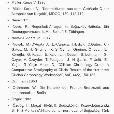
Müller-Karpe V. 1998
-Müller-Karpe, V., “Keramikfunde aus dem Gebäude C der
Akropolis von Kuşaklı”, MDOG, 130, 112-119.
Neve 1971
-Neve, P., Regenkult-Anlagen in Boğazköy-Hattuša, Ein
Deutungsversuch, IstMitt Beiheft 5, Tübingen.
Novák-D’Agata vd. 2017
-Novák, M.-D’Agata A. L.-Caneva, I.-Eslick, C.Gates, C.-
Gates, M. H. Girginer, K. S.-Oyman Girginer, Ö.-Jean, E.-
Köroğlu, G.-Kozal, E.-Kulemann-Ossen, S.-Lehmann, G.-
Özyar, A.-Özaydın, T.-Postgate, J. N.-Şahin, F.-Ünlü, E.-
Yağcı, R.-Yaşin Meier, D., “Cilician Chronology Group A
Comparative Stratigraphy of Cilicia Results of the first three
Cilician Chronology Workshops”, AoF, 44/2, 150-186.
Orthmann 1963
-Orthmann, W., Die Keramik der Frühen Bronzezeit aus
Inneranatolien, Berlin.
Özgüç 1982
-Özgüç, T., Maşat Höyük II. Boğazköy’ün Kuzeydoğusunda
Bir Hitit Merkezi/A Hittite center northeast of Boğazköy, Türk