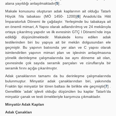
alana yayıldığı anlaşılmaktadır[
5
] .
Makale konusunu oluşturan adak kaplarının ait olduğu Tatarlı
Höyük IVa tabakası (MÖ 1450- 1200)[
6
] Anadolu’da Hitit
İmparatorluk Dönemi ile çağdaştır. Yerleşimde bu tabakaya ait
en önemli mimari, A Yapısı olarak adlandırılmış ve 24 mekânıyla
ortaya çıkarılmış yapıdır ve ilk evresinin GTÇ I Dönemi’nde inşa
edildiği düşünülmektedir. Makalede konu edilen adak
testilerinden biri bu yapıya ait bir mekân dolgusundan ele
geçmiştir. Bu yapının batısında yer alan ve C yapısı olarak
isimlendirilen yapının mimari plan ve işlevinin anlaşılmasına
yönelik derinleşme çalışmalarında ise aynı döneme ait olan,
çevresinde çok sayıda seramik parçaları ve cüruflarıyla bir
seramik fırını açığa çıkarılmıştır.
Adak çanaklarının tamamı da bu derinleşme çalışmalarında
bulunmuştur. Minyatür adak çanaklarından biri, yakınında
Fraktin tipi minyatür bir tören baltası ile birlikte ele geçmiştir[
7
] .
Genellikle ‘adak’ işlevli olduğu düşünülen bu kaplar Tatarlı’da
minyatür çanak ve testi örnekleriyle karşımıza çıkmaktadır.
Minyatür Adak Kapları
Adak Çanakları