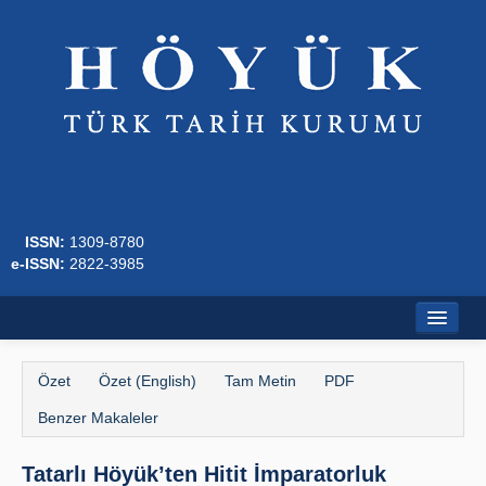
ISSN:
1309-8780
e-ISSN:
2822-3985
Ana Sayfa
Özet
Özet (English)
Tam Metin
PDF
Hakkında
Benzer Makaleler
Dergi Kurulları
Tatarlı Höyük’ten Hitit İmparatorluk
Yazım Kuralları