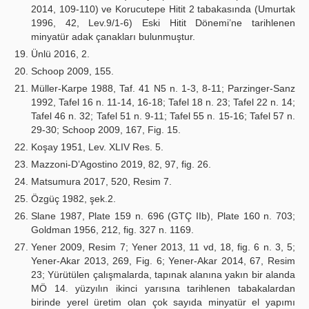
2014, 109-110) ve Korucutepe Hitit 2 tabakasında (Umurtak
1996, 42, Lev.9/1-6) Eski Hitit Dönemi’ne tarihlenen
minyatür adak çanakları bulunmuştur.
Ünlü 2016, 2.
Schoop 2009, 155.
Müller-Karpe 1988, Taf. 41 N5 n. 1-3, 8-11; Parzinger-Sanz
1992, Tafel 16 n. 11-14, 16-18; Tafel 18 n. 23; Tafel 22 n. 14;
Tafel 46 n. 32; Tafel 51 n. 9-11; Tafel 55 n. 15-16; Tafel 57 n.
29-30; Schoop 2009, 167, Fig. 15.
Koşay 1951, Lev. XLIV Res. 5.
Mazzoni-D’Agostino 2019, 82, 97, fig. 26.
Matsumura 2017, 520, Resim 7.
Özgüç 1982, şek.2.
Slane 1987, Plate 159 n. 696 (GTÇ IIb), Plate 160 n. 703;
Goldman 1956, 212, fig. 327 n. 1169.
Yener 2009, Resim 7; Yener 2013, 11 vd, 18, fig. 6 n. 3, 5;
Yener-Akar 2013, 269, Fig. 6; Yener-Akar 2014, 67, Resim
23; Yürütülen çalışmalarda, tapınak alanına yakın bir alanda
MÖ 14. yüzyılın ikinci yarısına tarihlenen tabakalardan
birinde yerel üretim olan çok sayıda minyatür el yapımı