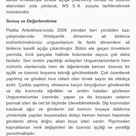
alanından yola çıkılarak, MS 5.-6. yüzyıla tarihlendirmek
mümkündür.
Sonuç ve Değerlendirme
Pisidia Antiokheia’sında 2008 yılından beri yürütülen kazı
çalışmalarında Hristiyanlık dönemine ait binlerce
mühürlü/mühürsüz unguentarium ile farklı dönemlere ait
binlerce kandil açığa çıkarılmıştır. Bütün ele geçen örneklerin
yanında, kırık parçalar halinde bulunanlar sayıca çok daha
fazladır. Seri üretim yapıldığı anlaşılan Unguentariumların hem
mühürlü olanlarında hem de diğerlerinde benzer özensiz bir
işçilik ve özensiz boyama tekniği görülmektedir. Çok özenilerek
yapılmış ve gövdesi ince cidarlı olan örnek sayısı da oldukça
azdır. Çarkta yapılmış olmasına karşın birçoğunun gövdesinde
ve dip kısmında eğrilikler ve üretim hataları gözlenen
Unguentariumlar üzerinde, yapan ya da boyayan ustanın
parmak izleri de net bir biçimde izlenebilmektedir. Dip kısmından
tutularak ağız ve gövdenin üst kısmını boyaya daldırma
yöntemiyle yapılan boyamadan dolayı hemen hemen hepsinde
gövdenin altına doğru akan boya izleri vardır. Pişirmeden
kaynaklanan renk değişimleri de özensiz işçiliği ve yerelliği
yansıtmaktadır.