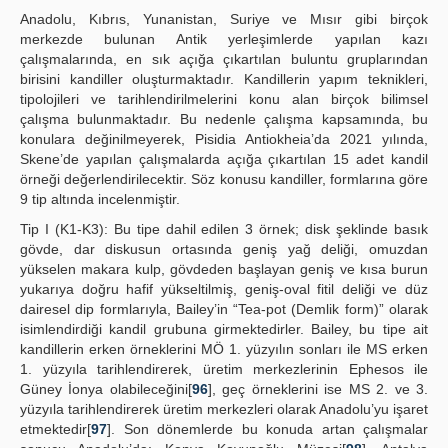
Anadolu, Kıbrıs, Yunanistan, Suriye ve Mısır gibi birçok
merkezde bulunan Antik yerleşimlerde yapılan kazı
çalışmalarında, en sık açığa çıkartılan buluntu gruplarından
birisini kandiller oluşturmaktadır. Kandillerin yapım teknikleri,
tipolojileri ve tarihlendirilmelerini konu alan birçok bilimsel
çalışma bulunmaktadır. Bu nedenle çalışma kapsamında, bu
konulara değinilmeyerek, Pisidia Antiokheia’da 2021 yılında,
Skene’de yapılan çalışmalarda açığa çıkartılan 15 adet kandil
örneği değerlendirilecektir. Söz konusu kandiller, formlarına göre
9 tip altında incelenmiştir.
Tip I (K1-K3): Bu tipe dahil edilen 3 örnek; disk şeklinde basık
gövde, dar diskusun ortasında geniş yağ deliği, omuzdan
yükselen makara kulp, gövdeden başlayan geniş ve kısa burun
yukarıya doğru hafif yükseltilmiş, geniş-oval fitil deliği ve düz
dairesel dip formlarıyla, Bailey’in “Tea-pot (Demlik form)” olarak
isimlendirdiği kandil grubuna girmektedirler. Bailey, bu tipe ait
kandillerin erken örneklerini MÖ 1. yüzyılın sonları ile MS erken
1. yüzyıla tarihlendirerek, üretim merkezlerinin Ephesos ile
Güney İonya olabileceğini[
96
], geç örneklerini ise MS 2. ve 3.
yüzyıla tarihlendirerek üretim merkezleri olarak Anadolu’yu işaret
etmektedir[
97
]. Son dönemlerde bu konuda artan çalışmalar