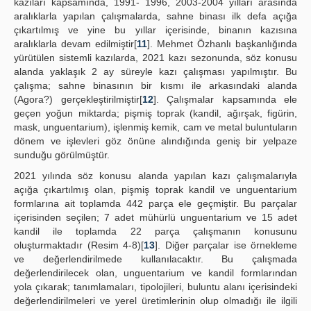
kazıları kapsamında, 1991- 1996, 2003-2004 yılları arasında
aralıklarla yapılan çalışmalarda, sahne binası ilk defa açığa
çıkartılmış ve yine bu yıllar içerisinde, binanın kazısına
aralıklarla devam edilmiştir[
11
]. Mehmet Özhanlı başkanlığında
yürütülen sistemli kazılarda, 2021 kazı sezonunda, söz konusu
alanda yaklaşık 2 ay süreyle kazı çalışması yapılmıştır. Bu
çalışma; sahne binasının bir kısmı ile arkasındaki alanda
(Agora?) gerçekleştirilmiştir[
12
]. Çalışmalar kapsamında ele
geçen yoğun miktarda; pişmiş toprak (kandil, ağırşak, figürin,
mask, unguentarium), işlenmiş kemik, cam ve metal buluntuların
dönem ve işlevleri göz önüne alındığında geniş bir yelpaze
sunduğu görülmüştür.
2021 yılında söz konusu alanda yapılan kazı çalışmalarıyla
açığa çıkartılmış olan, pişmiş toprak kandil ve unguentarium
formlarına ait toplamda 442 parça ele geçmiştir. Bu parçalar
içerisinden seçilen; 7 adet mühürlü unguentarium ve 15 adet
kandil ile toplamda 22 parça çalışmanın konusunu
oluşturmaktadır (Resim 4-8)[
13
]. Diğer parçalar ise örnekleme
ve değerlendirilmede kullanılacaktır. Bu çalışmada
değerlendirilecek olan, unguentarium ve kandil formlarından
yola çıkarak; tanımlamaları, tipolojileri, buluntu alanı içerisindeki
değerlendirilmeleri ve yerel üretimlerinin olup olmadığı ile ilgili