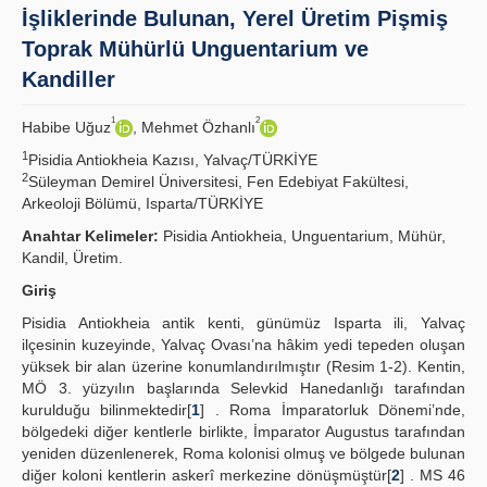
İşliklerinde Bulunan, Yerel Üretim Pişmiş
İlkeler
Toprak Mühürlü Unguentarium ve
Kandiller
Yayın Politikaları
1
2
Habibe Uğuz
, Mehmet Özhanlı
Kılavuzlar
1
Pisidia Antiokheia Kazısı, Yalvaç/TÜRKİYE
İletişim
2
Süleyman Demirel Üniversitesi, Fen Edebiyat Fakültesi,
Arkeoloji Bölümü, Isparta/TÜRKİYE
Anahtar Kelimeler:
Pisidia Antiokheia, Unguentarium, Mühür,
Kandil, Üretim.
Giriş
Pisidia Antiokheia antik kenti, günümüz Isparta ili, Yalvaç
ilçesinin kuzeyinde, Yalvaç Ovası’na hâkim yedi tepeden oluşan
yüksek bir alan üzerine konumlandırılmıştır (Resim 1-2). Kentin,
MÖ 3. yüzyılın başlarında Selevkid Hanedanlığı tarafından
kurulduğu bilinmektedir[
1
] . Roma İmparatorluk Dönemi’nde,
bölgedeki diğer kentlerle birlikte, İmparator Augustus tarafından
yeniden düzenlenerek, Roma kolonisi olmuş ve bölgede bulunan
diğer koloni kentlerin askerî merkezine dönüşmüştür[
2
] . MS 46