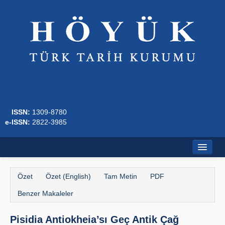
ISSN:
1309-8780
e-ISSN:
2822-3985
Ana Sayfa
Özet
Özet (English)
Tam Metin
PDF
Hakkında
Benzer Makaleler
Dergi Kurulları
Pisidia Antiokheia’sı Geç Antik Çağ
Yazım Kuralları