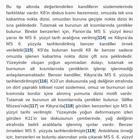
Bu tip altında değerlendirilen kandillerin süslemelerinde
farklılıklar vardır. K8’in diskus kısmı bezemesiz, omuzda tek sıra
kabartma nokta dizisi, omuzdan buruna geçişte nokta dizisi iki
sıra şeklindedir. Tutamak ve burunun alt kısımlarında çentikler
bulunur. Birebir benzerleri için, Parion’da MS 5. yüzyıl ikinci
yarısı ile MS 6. yüzyıl tarih aralığına verilmiş[
114
] ve Kibyra’da
MS 6. yüzyıla tarihlendirilmiş benzer kandiller örnek
verilebilir[
115
]. K9’da bulunan kandil K8 ile benzer sadece
omuzda işlenen kabartma nokta dizisi çift sıra şeklindedir.
Yüzeyinde oluşan yoğun aşınmadan dolayı, tutamak ve
burnunun alt kısımlarında çentiklerin işlenip işlenmediği
anlaşılamamaktadır. Benzer kandiller, Kibyra’da MS 6. yüzyıla
tarihlendirilmiştir[
116
]. K10’un diskusunda yağ deliğinin etrafında
on dört yapraklı bitkisel rozet süslemesi, omuz ve burnunun üst
kısmında bordür içine alınmış yumurta dizisi motifi vardır.
Tutamak ve burunun alt kısımlarında çentikler bulunur. Silifke
Müzesi’nde[
117
] ve Kibyra’da[
118
] görülen benzerleri için MS 6.
yüzyıl tarihi verilmiştir. Yüzeyinde yoğun deformasyon izleri
görülen K11’in ise diskusunun çemberinde, yağ deliğinin
etrafında belirli aralıklarla işlenmiş ışınlar vardır. Benzer
örnekleri MS 5. yüzyıla tarihlendirilmiştir[
119
]. Antiokheia örneği
için, benzerleri ve buluntu alanından yola çıkarak MS 5.-6. yüzyıl