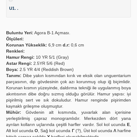
U1. .
Buluntu Yeri:
Agora B-1 Açması.
Ölçüleri:
Korunan Yükseklik:
6,9 cm
d.r:
0,6 cm
Renkleri:
Hamur Rengi:
10 YR 5/1 (Gray)
Astar Rengi:
2.5YR 5/6 (Red)
Boya:
2.5 YR 4/4 (Reddish Brown)
Tanımı:
Dibe yakın kısmından kırık ve eksik olan unguentarium
parçasının, dip gövdesinin çok azı korunmuş olup iğ biçimlidir.
Korunan kısmın yüzeyinde, daldırma tekniği ile uygulanmış boya
akıntısının dibe doğru sızmış olduğu görülür. Hamur yapısı: iyi
pişirilmiş sert ve sık dokuludur. Hamur renginde pişirimden
kaynaklı grileşme oluşmuştur.
Mühür:
Gövdenin alt kısmında, yuvarlak alan içerisine
yerleştirilmiş çapraz monogramlıdır. Merkezden dört yana
ayrılan kolların uçlarında çeşitli harfler vardır. Sol kol ucunda
E
,
Alt kol ucunda
O
, Sağ kol ucunda
Γ
(?), Üst kol ucunda
Λ
harfine
bitişik çapraz şekilde
Y
harfleri okunabilmektedir.