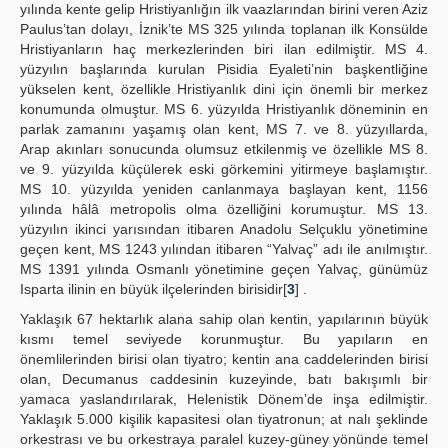
yılında kente gelip Hristiyanlığın ilk vaazlarından birini veren Aziz
Paulus’tan dolayı, İznik’te MS 325 yılında toplanan ilk Konsülde
Hristiyanların haç merkezlerinden biri ilan edilmiştir. MS 4.
yüzyılın başlarında kurulan Pisidia Eyaleti’nin başkentliğine
yükselen kent, özellikle Hristiyanlık dini için önemli bir merkez
konumunda olmuştur. MS 6. yüzyılda Hristiyanlık döneminin en
parlak zamanını yaşamış olan kent, MS 7. ve 8. yüzyıllarda,
Arap akınları sonucunda olumsuz etkilenmiş ve özellikle MS 8.
ve 9. yüzyılda küçülerek eski görkemini yitirmeye başlamıştır.
MS 10. yüzyılda yeniden canlanmaya başlayan kent, 1156
yılında hâlâ metropolis olma özelliğini korumuştur. MS 13.
yüzyılın ikinci yarısından itibaren Anadolu Selçuklu yönetimine
geçen kent, MS 1243 yılından itibaren “Yalvaç” adı ile anılmıştır.
MS 1391 yılında Osmanlı yönetimine geçen Yalvaç, günümüz
Isparta ilinin en büyük ilçelerinden birisidir[
3
] .
Yaklaşık 67 hektarlık alana sahip olan kentin, yapılarının büyük
kısmı temel seviyede korunmuştur. Bu yapıların en
önemlilerinden birisi olan tiyatro; kentin ana caddelerinden birisi
olan, Decumanus caddesinin kuzeyinde, batı bakışımlı bir
yamaca yaslandırılarak, Helenistik Dönem’de inşa edilmiştir.
Yaklaşık 5.000 kişilik kapasitesi olan tiyatronun; at nalı şeklinde
orkestrası ve bu orkestraya paralel kuzey-güney yönünde temel