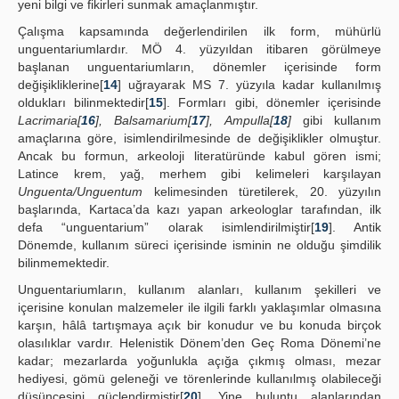
yeni bilgi ve fikirleri sunmak amaçlanmıştır.
Çalışma kapsamında değerlendirilen ilk form, mühürlü
unguentariumlardır. MÖ 4. yüzyıldan itibaren görülmeye
başlanan unguentariumların, dönemler içerisinde form
değişikliklerine[
14
] uğrayarak MS 7. yüzyıla kadar kullanılmış
oldukları bilinmektedir[
15
]. Formları gibi, dönemler içerisinde
Lacrimaria[
16
], Balsamarium[
17
], Ampulla[
18
]
gibi kullanım
amaçlarına göre, isimlendirilmesinde de değişiklikler olmuştur.
Ancak bu formun, arkeoloji literatüründe kabul gören ismi;
Latince krem, yağ, merhem gibi kelimeleri karşılayan
Unguenta/Unguentum
kelimesinden türetilerek, 20. yüzyılın
başlarında, Kartaca’da kazı yapan arkeologlar tarafından, ilk
defa “unguentarium” olarak isimlendirilmiştir[
19
]. Antik
Dönemde, kullanım süreci içerisinde isminin ne olduğu şimdilik
bilinmemektedir.
Unguentariumların, kullanım alanları, kullanım şekilleri ve
içerisine konulan malzemeler ile ilgili farklı yaklaşımlar olmasına
karşın, hâlâ tartışmaya açık bir konudur ve bu konuda birçok
olasılıklar vardır. Helenistik Dönem’den Geç Roma Dönemi’ne
kadar; mezarlarda yoğunlukla açığa çıkmış olması, mezar
hediyesi, gömü geleneği ve törenlerinde kullanılmış olabileceği
düşüncesini güçlendirmiştir[
20
]. Yine buluntu alanlarından