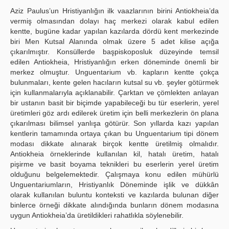
Aziz Paulus’un Hristiyanlığın ilk vaazlarının birini Antiokheia’da
vermiş olmasından dolayı haç merkezi olarak kabul edilen
kentte, bugüne kadar yapılan kazılarda dördü kent merkezinde
biri Men Kutsal Alanında olmak üzere 5 adet kilise açığa
çıkarılmıştır. Konsüllerde başpiskoposluk düzeyinde temsil
edilen Antiokheia, Hristiyanlığın erken döneminde önemli bir
merkez olmuştur. Unguentarium vb. kapların kentte çokça
bulunmaları, kente gelen hacıların kutsal su vb. şeyler götürmek
için kullanmalarıyla açıklanabilir. Çarktan ve çömlekten anlayan
bir ustanın basit bir biçimde yapabileceği bu tür eserlerin, yerel
üretimleri göz ardı edilerek üretim için belli merkezlerin ön plana
çıkarılması bilimsel yanlışa götürür. Son yıllarda kazı yapılan
kentlerin tamamında ortaya çıkan bu Unguentarium tipi dönem
modası dikkate alınarak birçok kentte üretilmiş olmalıdır.
Antiokheia örneklerinde kullanılan kil, hatalı üretim, hatalı
pişirme ve basit boyama teknikleri bu eserlerin yerel üretim
olduğunu belgelemektedir. Çalışmaya konu edilen mühürlü
Unguentariumların, Hristiyanlık Döneminde işlik ve dükkân
olarak kullanılan buluntu konteksti ve kazılarda bulunan diğer
binlerce örneği dikkate alındığında bunların dönem modasına
uygun Antiokheia’da üretildikleri rahatlıkla söylenebilir.