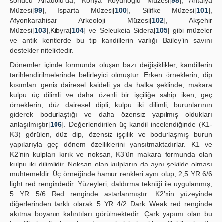
sonucu Anadolu’da; Konya Koyunoğlu Müzesi[
98
], Antalya
Müzesi[
99
], Isparta Müzesi[
100
], Silifke Müzesi[
101
],
Afyonkarahisar Arkeoloji Müzesi[
102
], Akşehir
Müzesi[
103
],Kibyra[
104
] ve Seleukeia Sidera[
105
] gibi müzeler
ve antik kentlerde bu tip kandillerin varlığı Bailey’in savını
destekler niteliktedir.
Dönemler içinde formunda oluşan bazı değişiklikler, kandillerin
tarihlendirilmelerinde belirleyici olmuştur. Erken örneklerin; dip
kısımları geniş dairesel kaideli ya da halka şeklinde, makara
kulpu üç dilimli ve daha özenli bir işçiliğe sahip iken, geç
örneklerin; düz dairesel dipli, kulpu iki dilimli, burunlarının
giderek bodurlaştığı ve daha özensiz yapılmış oldukları
anlaşılmıştır[
106
]. Değerlendirilen üç kandil incelendiğinde (K1-
K3) görülen, düz dip, özensiz işçilik ve bodurlaşmış burun
yapılarıyla geç dönem özelliklerini yansıtmaktadırlar. K1 ve
K2’nin kulpları kırık ve noksan, K3’ün makara formunda olan
kulpu iki dilimlidir. Noksan olan kulpların da aynı şekilde olması
muhtemeldir. Üç örneğinde hamur renkleri aynı olup, 2,5 YR 6/6
light red rengindedir. Yüzeyleri, daldırma tekniği ile uygulanmış,
5 YR 5/6 Red renginde astarlanmıştır. K2’nin yüzeyinde
diğerlerinden farklı olarak 5 YR 4/2 Dark Weak red renginde
akıtma boyanın kalıntıları görülmektedir. Çark yapımı olan bu