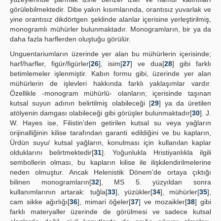
görülebilmektedir. Dibe yakın kısımlarında, orantısız yuvarlak ve
yine orantısız dikdörtgen şeklinde alanlar içerisine yerleştirilmiş,
monogramlı mühürler bulunmaktadır. Monogramların, bir ya da
daha fazla harflerden oluştuğu görülür.
Unguentariumların üzerinde yer alan bu mühürlerin içerisinde;
harf/harfler, figür/figürler[
26
], isim[
27
] ve dua[
28
] gibi farklı
betimlemeler işlenmiştir. Kabın formu gibi, üzerinde yer alan
mühürlerin de işlevleri hakkında farklı yaklaşımlar vardır.
Özellikle -monogram mühürlü- olanların; içerisinde taşınan
kutsal suyun adının belirtilmiş olabileceği [
29
] ya da üretilen
atölyenin damgası olabileceği gibi görüşler bulunmaktadır[
30
]. J.
W. Hayes ise, Filistin’den getirilen kutsal su veya yağların
orijinalliğinin kilise tarafından garanti edildiğini ve bu kapların,
Ürdün suyu/ kutsal yağların, konulması için kullanılan kaplar
olduklarını belirtmektedir[
31
]. Yoğunlukla Hristiyanlıkla ilgili
sembollerin olması, bu kapların kilise ile ilişkilendirilmelerine
neden olmuştur. Ancak Helenistik Dönem’de ortaya çıktığı
bilinen monogramların[
32
], MS 5. yüzyıldan sonra
kullanımlarının artarak: tuğla[
33
], yüzükler[
34
], mühürler[
35
],
cam sikke ağırlığı[
36
], mimari öğeler[
37
] ve mozaikler[
38
] gibi
farklı materyaller üzerinde de görülmesi ve sadece kutsal