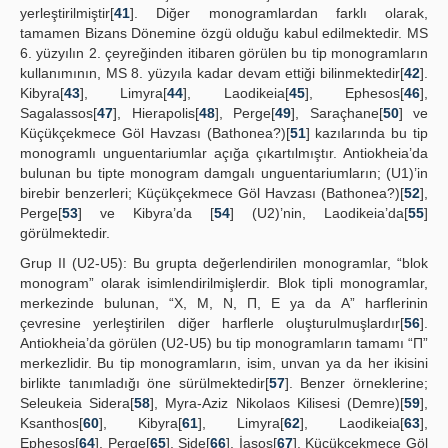
yerleştirilmiştir[
41
]. Diğer monogramlardan farklı olarak,
tamamen Bizans Dönemine özgü olduğu kabul edilmektedir. MS
6. yüzyılın 2. çeyreğinden itibaren görülen bu tip monogramların
kullanımının, MS 8. yüzyıla kadar devam ettiği bilinmektedir[
42
].
Kibyra[
43
], Limyra[
44
], Laodikeia[
45
], Ephesos[
46
],
Sagalassos[
47
], Hierapolis[
48
], Perge[
49
], Saraçhane[
50
] ve
Küçükçekmece Göl Havzası (Bathonea?)[
51
] kazılarında bu tip
monogramlı unguentariumlar açığa çıkartılmıştır. Antiokheia’da
bulunan bu tipte monogram damgalı unguentariumların; (U1)’in
birebir benzerleri; Küçükçekmece Göl Havzası (Bathonea?)[
52
],
Perge[
53
] ve Kibyra’da [
54
] (U2)’nin, Laodikeia’da[
55
]
görülmektedir.
Grup II (U2-U5): Bu grupta değerlendirilen monogramlar, “blok
monogram” olarak isimlendirilmişlerdir. Blok tipli monogramlar,
merkezinde bulunan, “Χ, Μ, Ν, Π, Ε ya da Α” harflerinin
çevresine yerleştirilen diğer harflerle oluşturulmuşlardır[
56
].
Antiokheia’da görülen (U2-U5) bu tip monogramların tamamı “Π”
merkezlidir. Bu tip monogramların, isim, unvan ya da her ikisini
birlikte tanımladığı öne sürülmektedir[
57
]. Benzer örneklerine;
Seleukeia Sidera[
58
], Myra-Aziz Nikolaos Kilisesi (Demre)[
59
],
Ksanthos[
60
], Kibyra[
61
], Limyra[
62
], Laodikeia[
63
],
Ephesos[
64
], Perge[
65
], Side[
66
], İasos[
67
], Küçükçekmece Göl