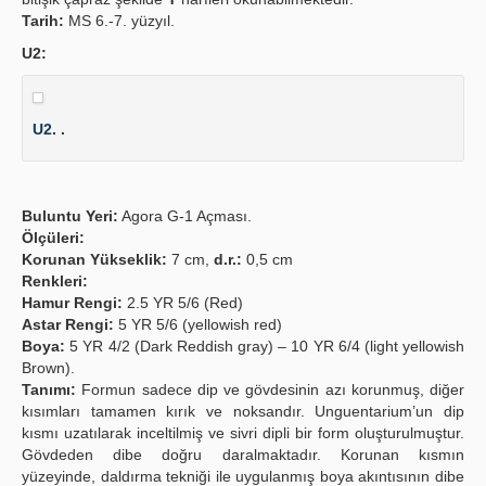
Tarih:
MS 6.-7. yüzyıl.
U2:
U2. .
Buluntu Yeri:
Agora G-1 Açması.
Ölçüleri:
Korunan Yükseklik:
7 cm,
d.r.:
0,5 cm
Renkleri:
Hamur Rengi:
2.5 YR 5/6 (Red)
Astar Rengi:
5 YR 5/6 (yellowish red)
Boya:
5 YR 4/2 (Dark Reddish gray) – 10 YR 6/4 (light yellowish
Brown).
Tanımı:
Formun sadece dip ve gövdesinin azı korunmuş, diğer
kısımları tamamen kırık ve noksandır. Unguentarium’un dip
kısmı uzatılarak inceltilmiş ve sivri dipli bir form oluşturulmuştur.
Gövdeden dibe doğru daralmaktadır. Korunan kısmın
yüzeyinde, daldırma tekniği ile uygulanmış boya akıntısının dibe