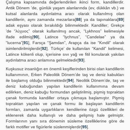
Çalışma kapsamında değerlendirilen ikinci form, kandillerdir.
Antik Dönem ’de, günlük yaşam alanlarında (ev, dükkân vb.) ve
kutsal alanlarda aydınlatma aracı olarak kullanılmış olan
kandillerin, aynı zamanda mezarlara[
88
] ya da tapınaklara[
89
]
adak eşyası olarak bırakıldığı bilinmektedir. Kandiller; Grekçe
’de “λύχυος” olarak kullanılmış ancak, “Lykhnos” kelimesiyle
ifade edilmiş[
90
], Latince “lychnus”, “Candelae” ya da
“lucerna”[
91
], Farsça “Şamdan”, Arapça da ise “Kındil” olarak
isimlendirilmişlerdir[
92
]. Türkçe’ de kullanılan “Kandil” kelimesi,
Latince kökenli olup, içerisine sıvı yağ ve fitil konularak yakılan
aydınlatma aracı anlamına gelmektedir[
93
].
Kuşkusuz insanlığın en önemli keşiflerinden birisi olan kandillerin
kullanımının, Erken Paleolitik Dönem’de taş ve deniz kabukları
ile başlamış olduğu bilinmektedir[
94
]. Neolitik Dönem’de, taş ve
deniz kabuğundan yapılan kandillerin kullanımına devam
edilirken, deniz kabuğu formundan geliştirilmiş, pişmiş topraktan
çanak formunda kandiller ortaya çıkmaya başlamıştır. Pişmiş
topraktan yapılan ve çanak formu ile başlayan kandillerin
formları, zamanla uygarlıkların kendilerine özgü özellikleri de
eklenerek daha kullanışlı ve daha gelişmiş hale gelmiştir.
Formlarının yanı sıra dönemin süsleme özelliklerine göre de
farklı motifler ve figürlerle süslenmişlerdir[
95
].