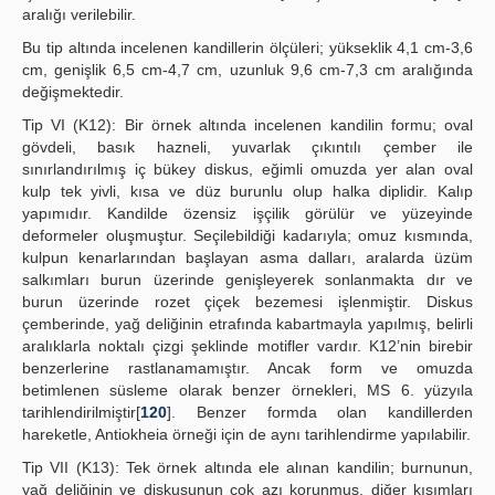
aralığı verilebilir.
Bu tip altında incelenen kandillerin ölçüleri; yükseklik 4,1 cm-3,6
cm, genişlik 6,5 cm-4,7 cm, uzunluk 9,6 cm-7,3 cm aralığında
değişmektedir.
Tip VI (K12): Bir örnek altında incelenen kandilin formu; oval
gövdeli, basık hazneli, yuvarlak çıkıntılı çember ile
sınırlandırılmış iç bükey diskus, eğimli omuzda yer alan oval
kulp tek yivli, kısa ve düz burunlu olup halka diplidir. Kalıp
yapımıdır. Kandilde özensiz işçilik görülür ve yüzeyinde
deformeler oluşmuştur. Seçilebildiği kadarıyla; omuz kısmında,
kulpun kenarlarından başlayan asma dalları, aralarda üzüm
salkımları burun üzerinde genişleyerek sonlanmakta dır ve
burun üzerinde rozet çiçek bezemesi işlenmiştir. Diskus
çemberinde, yağ deliğinin etrafında kabartmayla yapılmış, belirli
aralıklarla noktalı çizgi şeklinde motifler vardır. K12’nin birebir
benzerlerine rastlanamamıştır. Ancak form ve omuzda
betimlenen süsleme olarak benzer örnekleri, MS 6. yüzyıla
tarihlendirilmiştir[
120
]. Benzer formda olan kandillerden
hareketle, Antiokheia örneği için de aynı tarihlendirme yapılabilir.
Tip VII (K13): Tek örnek altında ele alınan kandilin; burnunun,
yağ deliğinin ve diskusunun çok azı korunmuş, diğer kısımları