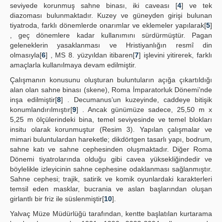
seviyede korunmuş sahne binası, iki caveası [
4
] ve tek
diazoması bulunmaktadır. Kuzey ve güneyden girişi bulunan
tiyatroda, farklı dönemlerde onarımlar ve eklemeler yapılarak[
5
]
, geç dönemlere kadar kullanımını sürdürmüştür. Pagan
geleneklerin yasaklanması ve Hristiyanlığın resmî din
olmasıyla[
6
] , MS 8. yüzyıldan itibaren[
7
] işlevini yitirerek, farklı
amaçlarla kullanılmaya devam edilmiştir.
Çalışmanın konusunu oluşturan buluntuların açığa çıkartıldığı
alan olan sahne binası (skene), Roma İmparatorluk Dönemi’nde
inşa edilmiştir[
8
] . Decumanus’un kuzeyinde, caddeye bitişik
konumlandırılmıştır[
9
] . Ancak günümüze sadece, 25,50 m x
5,25 m ölçülerindeki bina, temel seviyesinde ve temel blokları
insitu olarak korunmuştur (Resim 3). Yapılan çalışmalar ve
mimari buluntulardan hareketle; dikdörtgen tasarlı yapı, bodrum,
sahne katı ve sahne cephesinden oluşmaktadır. Diğer Roma
Dönemi tiyatrolarında olduğu gibi cavea yüksekliğindedir ve
böylelikle izleyicinin sahne cephesine odaklanması sağlanmıştır.
Sahne cephesi; trajik, satirik ve komik oyunlardaki karakterleri
temsil eden masklar, bucrania ve aslan başlarından oluşan
girlantlı bir friz ile süslenmiştir[
10
].
Yalvaç Müze Müdürlüğü tarafından, kentte başlatılan kurtarama