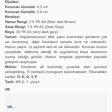
Ölçüleri:
Korunan Uzunluk:
4,3 cm
Korunan Genişlik:
2,6 cm.
Renkleri:
Hamur Rengi:
2.5 YR 4/4 (Red- dish Brown).
Astar Rengi:
7.5 YR 4/1 (Dark Gray).
Boya:
10 YR 3/1 (very dark gary).
Tanımı:
Unguentariumun dibe yakın kısmından gövdenin çok
azı korunmuş, diğer kısımların tamamı kırık ve noksandır.
Hamur yapısı: iyi pişirimli sert ve sık dokuludur. Korunan kısmın
yüzeyinde, daldırma tekniği ile uygulanmış boya akıntısının
sızmış olduğu görülür. Hamur renginde pişirimden kaynaklı
grileşme oluşmuştur.
Mühür:
Gövdenin alt kısmında, yuvarlak alan içerisine
yerleştirilmiş, Π merkezli monogram bulunmaktadır. Okunabilen
harfler:
Π, Κ, Ο, Υ, Ρ
.
Tarih:
MS 6.-7. yüzyıl.
U6:
U6. .