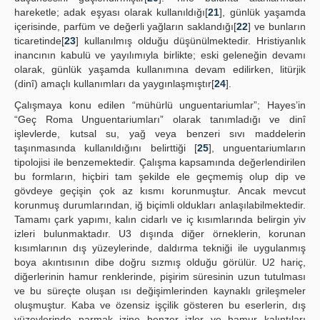
hareketle; adak eşyası olarak kullanıldığı[
21
], günlük yaşamda
içerisinde, parfüm ve değerli yağların saklandığı[
22
] ve bunların
ticaretinde[
23
] kullanılmış olduğu düşünülmektedir. Hristiyanlık
inancının kabulü ve yayılımıyla birlikte; eski geleneğin devamı
olarak, günlük yaşamda kullanımına devam edilirken, litürjik
(dinî) amaçlı kullanımları da yaygınlaşmıştır[
24
].
Çalışmaya konu edilen “mühürlü unguentariumlar”; Hayes’in
“Geç Roma Unguentariumları” olarak tanımladığı ve dinî
işlevlerde, kutsal su, yağ veya benzeri sıvı maddelerin
taşınmasında kullanıldığını belirttiği [
25
], unguentariumların
tipolojisi ile benzemektedir. Çalışma kapsamında değerlendirilen
bu formların, hiçbiri tam şekilde ele geçmemiş olup dip ve
gövdeye geçişin çok az kısmı korunmuştur. Ancak mevcut
korunmuş durumlarından, iğ biçimli oldukları anlaşılabilmektedir.
Tamamı çark yapımı, kalın cidarlı ve iç kısımlarında belirgin yiv
izleri bulunmaktadır. U3 dışında diğer örneklerin, korunan
kısımlarının dış yüzeylerinde, daldırma tekniği ile uygulanmış
boya akıntısının dibe doğru sızmış olduğu görülür. U2 hariç,
diğerlerinin hamur renklerinde, pişirim süresinin uzun tutulması
ve bu süreçte oluşan ısı değişimlerinden kaynaklı grileşmeler
oluşmuştur. Kaba ve özensiz işçilik gösteren bu eserlerin, dış
yüzeylerinde parmak izine benzer izler ve hamur kalıntıları