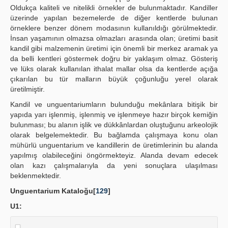
Oldukça kaliteli ve nitelikli örnekler de bulunmaktadır. Kandiller
üzerinde yapılan bezemelerde de diğer kentlerde bulunan
örneklere benzer dönem modasının kullanıldığı görülmektedir.
İnsan yaşamının olmazsa olmazları arasında olan; üretimi basit
kandil gibi malzemenin üretimi için önemli bir merkez aramak ya
da belli kentleri göstermek doğru bir yaklaşım olmaz. Gösteriş
ve lüks olarak kullanılan ithalat mallar olsa da kentlerde açığa
çıkarılan bu tür malların büyük çoğunluğu yerel olarak
üretilmiştir.
Kandil ve unguentariumların bulunduğu mekânlara bitişik bir
yapıda yarı işlenmiş, işlenmiş ve işlenmeye hazır birçok kemiğin
bulunması; bu alanın işlik ve dükkânlardan oluştuğunu arkeolojik
olarak belgelemektedir. Bu bağlamda çalışmaya konu olan
mühürlü unguentarium ve kandillerin de üretimlerinin bu alanda
yapılmış olabileceğini öngörmekteyiz. Alanda devam edecek
olan kazı çalışmalarıyla da yeni sonuçlara ulaşılması
beklenmektedir.
Unguentarium Kataloğu[
129
]
U1: