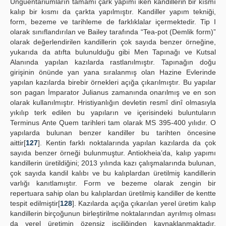
Unguentariumların tamamı çark yapımı iken kandillerin bir kısmı
kalıp bir kısmı da çarkta yapılmıştır. Kandiller yapım tekniği,
form, bezeme ve tarihleme de farklıklalar içermektedir. Tip I
olarak sınıflandırılan ve Bailey tarafında “Tea-pot (Demlik form)”
olarak değerlendirilen kandillerin çok sayıda benzer örneğine,
yukarıda da atıfta bulunulduğu gibi Men Tapınağı ve Kutsal
Alanında yapılan kazılarda rastlanılmıştır. Tapınağın doğu
girişinin önünde yan yana sıralanmış olan Hazine Evlerinde
yapılan kazılarda birebir örnekleri açığa çıkarılmıştır. Bu yapılar
son pagan İmparator Julianus zamanında onarılmış ve en son
olarak kullanılmıştır. Hristiyanlığın devletin resmî dinî olmasıyla
yıkılıp terk edilen bu yapıların ve içerisindeki buluntuların
Terminus Ante Quem tarihleri tam olarak MS 395-400 yılıdır. O
yapılarda bulunan benzer kandiller bu tarihten öncesine
aittir[
127
]. Kentin farklı noktalarında yapılan kazılarda da çok
sayıda benzer örneği bulunmuştur. Antiokheia’da, kalıp yapımı
kandillerin üretildiğini; 2013 yılında kazı çalışmalarında bulunan,
çok sayıda kandil kalıbı ve bu kalıplardan üretilmiş kandillerin
varlığı kanıtlamıştır. Form ve bezeme olarak zengin bir
repertuara sahip olan bu kalıplardan üretilmiş kandiller de kentte
tespit edilmiştir[
128
]. Kazılarda açığa çıkarılan yerel üretim kalıp
kandillerin birçoğunun birleştirilme noktalarından ayrılmış olması
da yerel üretimin özensiz işçiliğinden kaynaklanmaktadır.