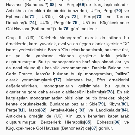
Havzası (Bathonea?)[
68
] ve Perge[
69
]’de karşılaşılmaktadır.
Antiokheia örnekleri ile birebir benzerleri; U2’in, Perge[
70
] ve
Ephesos’da[
71
]; U3’ün, Kibyra[
72
], Perge[
73
] ve Tarsus
Donuktaş’ta[
74
]; U4’ün, Perge’de[
75
]; U5’i ise Küçükçekmece
Göl Havzası (Bathonea?)’nda[
76
] görülmektedir.
Grup III (U6): “Kelebek Monogram” olarak da bilinen bu
örneklerde; kare, yuvarlak, oval ya da üçgen alanlar içerisine “X”
işareti yerleştirilmiştir. Bazen X’in uçları kapatılarak, bazense üst,
alt ya da yanlarına eklenen çizgilerle farklı şekiller
oluşturulmuştur. Bu tip monogramların harf olup olmadıkları ya
da nasıl okunduğu kesinlik kazanmamıştır. Daniela Baldoni ve
Carlo Franco, İasos’ta bulunan bu tip monogramları, “stilize”
olarak yorumlamışlardır[
77
]. Metaxas ise, Efes örneklerini
değerlendirirken, monogramların gelişiminde bu grubun
diğerlerine göre daha erken olabileceğini belirtmiştir[
78
]. En sık
karşılaşılan monogramlardan birisi olan bu tip örnekler, birçok
kentte görülmektedir. Bunlardan bazıları: Side[
79
], Kibyra[
80
],
Perge[
81
], İasos[
82
], Antalya-Kaleiçi[
83
] ve Laodikeia’dır[
84
].
Antiokheia örneğin de (U6) X’in uzun kenarları kapatılarak
oluşturulmuştur. Benzerleri; Hierapolis[
85
], Ephesos[
86
] ve
Küçükçekmece Göl Havzası (Bathonea?)’da[
87
] görülür.