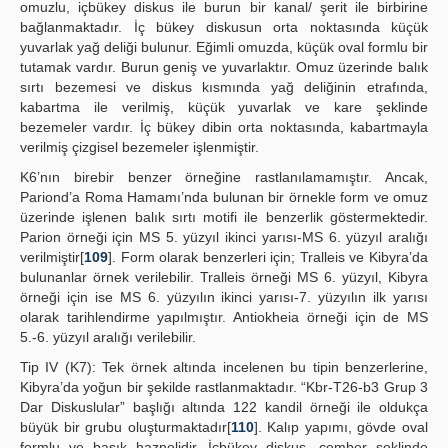
omuzlu, içbükey diskus ile burun bir kanal/ şerit ile birbirine
bağlanmaktadır. İç bükey diskusun orta noktasında küçük
yuvarlak yağ deliği bulunur. Eğimli omuzda, küçük oval formlu bir
tutamak vardır. Burun geniş ve yuvarlaktır. Omuz üzerinde balık
sırtı bezemesi ve diskus kısmında yağ deliğinin etrafında,
kabartma ile verilmiş, küçük yuvarlak ve kare şeklinde
bezemeler vardır. İç bükey dibin orta noktasında, kabartmayla
verilmiş çizgisel bezemeler işlenmiştir.
K6’nın birebir benzer örneğine rastlanılamamıştır. Ancak,
Pariond’a Roma Hamamı’nda bulunan bir örnekle form ve omuz
üzerinde işlenen balık sırtı motifi ile benzerlik göstermektedir.
Parion örneği için MS 5. yüzyıl ikinci yarısı-MS 6. yüzyıl aralığı
verilmiştir[
109
]. Form olarak benzerleri için; Tralleis ve Kibyra’da
bulunanlar örnek verilebilir. Tralleis örneği MS 6. yüzyıl, Kibyra
örneği için ise MS 6. yüzyılın ikinci yarısı-7. yüzyılın ilk yarısı
olarak tarihlendirme yapılmıştır. Antiokheia örneği için de MS
5.-6. yüzyıl aralığı verilebilir.
Tip IV (K7): Tek örnek altında incelenen bu tipin benzerlerine,
Kibyra’da yoğun bir şekilde rastlanmaktadır. “Kbr-T26-b3 Grup 3
Dar Diskuslular” başlığı altında 122 kandil örneği ile oldukça
büyük bir grubu oluşturmaktadır[
110
]. Kalıp yapımı, gövde oval
formlu ve basık haznelidir. İçbükey diskus, çember şeklinde