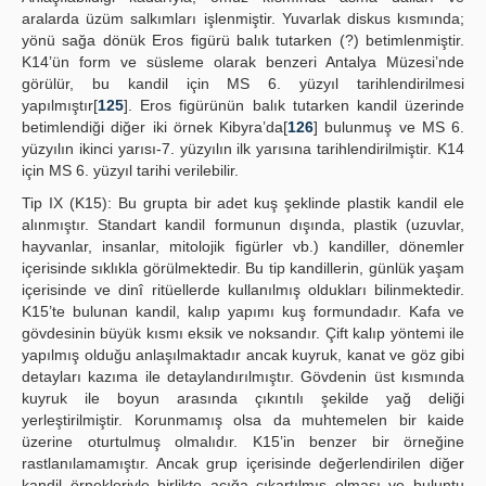
aralarda üzüm salkımları işlenmiştir. Yuvarlak diskus kısmında;
yönü sağa dönük Eros figürü balık tutarken (?) betimlenmiştir.
K14’ün form ve süsleme olarak benzeri Antalya Müzesi’nde
görülür, bu kandil için MS 6. yüzyıl tarihlendirilmesi
yapılmıştır[
125
]. Eros figürünün balık tutarken kandil üzerinde
betimlendiği diğer iki örnek Kibyra’da[
126
] bulunmuş ve MS 6.
yüzyılın ikinci yarısı-7. yüzyılın ilk yarısına tarihlendirilmiştir. K14
için MS 6. yüzyıl tarihi verilebilir.
Tip IX (K15): Bu grupta bir adet kuş şeklinde plastik kandil ele
alınmıştır. Standart kandil formunun dışında, plastik (uzuvlar,
hayvanlar, insanlar, mitolojik figürler vb.) kandiller, dönemler
içerisinde sıklıkla görülmektedir. Bu tip kandillerin, günlük yaşam
içerisinde ve dinî ritüellerde kullanılmış oldukları bilinmektedir.
K15’te bulunan kandil, kalıp yapımı kuş formundadır. Kafa ve
gövdesinin büyük kısmı eksik ve noksandır. Çift kalıp yöntemi ile
yapılmış olduğu anlaşılmaktadır ancak kuyruk, kanat ve göz gibi
detayları kazıma ile detaylandırılmıştır. Gövdenin üst kısmında
kuyruk ile boyun arasında çıkıntılı şekilde yağ deliği
yerleştirilmiştir. Korunmamış olsa da muhtemelen bir kaide
üzerine oturtulmuş olmalıdır. K15’in benzer bir örneğine
rastlanılamamıştır. Ancak grup içerisinde değerlendirilen diğer
kandil örnekleriyle birlikte açığa çıkartılmış olması ve buluntu