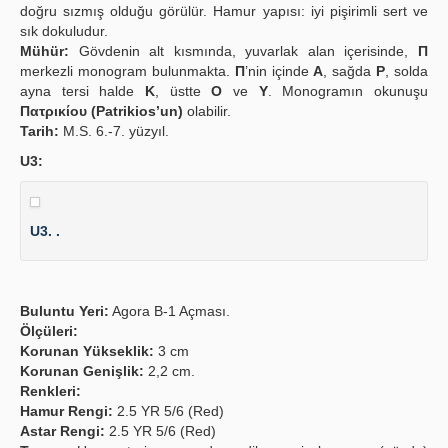
doğru sızmış olduğu görülür. Hamur yapısı: iyi pişirimli sert ve
sık dokuludur.
Mühür:
Gövdenin alt kısmında, yuvarlak alan içerisinde,
Π
merkezli monogram bulunmakta.
Π
’nin içinde
A
, sağda
P
, solda
ayna tersi halde
K
, üstte
O
ve
Y
. Monogramın okunuşu
Πατρικίου (Patrikios’un)
olabilir.
Tarih:
M.S. 6.-7. yüzyıl.
U3:
U3. .
Buluntu Yeri:
Agora B-1 Açması.
Ölçüleri:
Korunan Yükseklik:
3 cm
Korunan Genişlik:
2,2 cm.
Renkleri:
Hamur Rengi:
2.5 YR 5/6 (Red)
Astar Rengi:
2.5 YR 5/6 (Red)