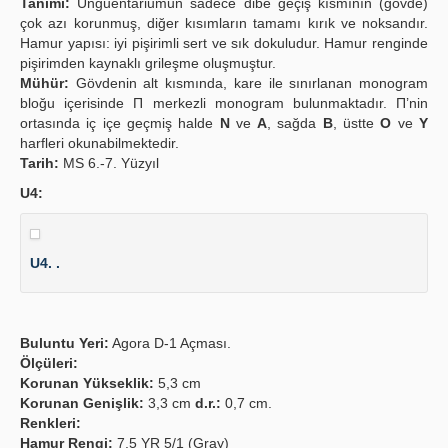
Tanımı:
Unguentariumun sadece dibe geçiş kısmının (gövde)
çok azı korunmuş, diğer kısımların tamamı kırık ve noksandır.
Hamur yapısı: iyi pişirimli sert ve sık dokuludur. Hamur renginde
pişirimden kaynaklı grileşme oluşmuştur.
Mühür:
Gövdenin alt kısmında, kare ile sınırlanan monogram
bloğu içerisinde Π merkezli monogram bulunmaktadır. Π’nin
ortasında iç içe geçmiş halde
N
ve
A
, sağda
B
, üstte
O
ve
Y
harfleri okunabilmektedir.
Tarih:
MS 6.-7. Yüzyıl
U4:
U4. .
Buluntu Yeri:
Agora D-1 Açması.
Ölçüleri:
Korunan Yükseklik:
5,3 cm
Korunan Genişlik:
3,3 cm
d.r.:
0,7 cm.
Renkleri:
Hamur Rengi:
7.5 YR 5/1 (Gray)