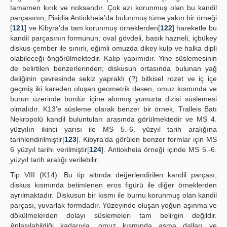
tamamen kırık ve noksandır. Çok azı korunmuş olan bu kandil
parçasının, Pisidia Antiokheia’da bulunmuş tüme yakın bir örneği
[
121
] ve Kibyra’da tam korunmuş örneklerden[
122
] hareketle bu
kandil parçasının formunun; oval gövdeli, basık hazneli, içbükey
diskus çember ile sınırlı, eğimli omuzda dikey kulp ve halka dipli
olabileceği öngörülmektedir. Kalıp yapımıdır. Yine süslemesinin
de belirtilen benzerlerinden; diskusun ortasında bulunan yağ
deliğinin çevresinde sekiz yapraklı (?) bitkisel rozet ve iç içe
geçmiş iki kareden oluşan geometrik desen, omuz kısmında ve
burun üzerinde bordür içine alınmış yumurta dizisi süslemesi
olmalıdır. K13’e süsleme olarak benzer bir örnek, Tralleis Batı
Nekropolü kandil buluntuları arasında görülmektedir ve MS 4.
yüzyılın ikinci yarısı ile MS 5.-6. yüzyıl tarih aralığına
tarihlendirilmiştir[
123
]. Kibyra’da görülen benzer formlar için MS
6 yüzyıl tarihi verilmiştir[
124
]. Antiokheia örneği içinde MS 5.-6.
yüzyıl tarih aralığı verilebilir.
Tip VIII (K14): Bu tip altında değerlendirilen kandil parçası,
diskus kısmında betimlenen eros figürü ile diğer örneklerden
ayrılmaktadır. Diskusun bir kısmı ile burnu korunmuş olan kandil
parçası, yuvarlak formdadır. Yüzeyinde oluşan yoğun aşınma ve
dökülmelerden dolayı süslemeleri tam belirgin değildir.
Anlaşılabildiği kadarıyla, omuz kısmında asma dalları ve