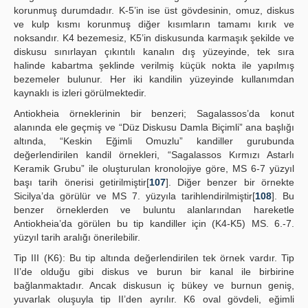
korunmuş durumdadır. K-5’in ise üst gövdesinin, omuz, diskus
ve kulp kısmı korunmuş diğer kısımların tamamı kırık ve
noksandır. K4 bezemesiz, K5’in diskusunda karmaşık şekilde ve
diskusu sınırlayan çıkıntılı kanalın dış yüzeyinde, tek sıra
halinde kabartma şeklinde verilmiş küçük nokta ile yapılmış
bezemeler bulunur. Her iki kandilin yüzeyinde kullanımdan
kaynaklı is izleri görülmektedir.
Antiokheia örneklerinin bir benzeri; Sagalassos’da konut
alanında ele geçmiş ve “Düz Diskusu Damla Biçimli” ana başlığı
altında, “Keskin Eğimli Omuzlu” kandiller gurubunda
değerlendirilen kandil örnekleri, “Sagalassos Kırmızı Astarlı
Keramik Grubu” ile oluşturulan kronolojiye göre, MS 6-7 yüzyıl
başı tarih önerisi getirilmiştir[
107
]. Diğer benzer bir örnekte
Sicilya’da görülür ve MS 7. yüzyıla tarihlendirilmiştir[
108
]. Bu
benzer örneklerden ve buluntu alanlarından hareketle
Antiokheia’da görülen bu tip kandiller için (K4-K5) MS. 6.-7.
yüzyıl tarih aralığı önerilebilir.
Tip III (K6): Bu tip altında değerlendirilen tek örnek vardır. Tip
II’de olduğu gibi diskus ve burun bir kanal ile birbirine
bağlanmaktadır. Ancak diskusun iç bükey ve burnun geniş,
yuvarlak oluşuyla tip II’den ayrılır. K6 oval gövdeli, eğimli