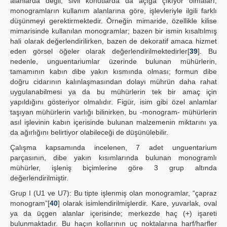
alanlarda değil, sivil konutlarda da açığa çıkıyor olmaları,
monogramların kullanım alanlarına göre, işlevleriyle ilgili farklı
düşünmeyi gerektirmektedir. Örneğin mimaride, özellikle kilise
mimarisinde kullanılan monogramlar; bazen bir ismin kısaltılmış
hali olarak değerlendirilirken, bazen de dekoratif amaca hizmet
eden görsel öğeler olarak değerlendirilmektedirler[
39
]. Bu
nedenle, unguentariumlar üzerinde bulunan mühürlerin,
tamamının kabın dibe yakın kısmında olması; formun dibe
doğru cidarının kalınlaşmasından dolayı mührün daha rahat
uygulanabilmesi ya da bu mühürlerin tek bir amaç için
yapıldığını gösteriyor olmalıdır. Figür, isim gibi özel anlamlar
taşıyan mühürlerin varlığı bilinirken, bu -monogram- mühürlerin
asıl işlevinin kabın içerisinde bulunan malzemenin miktarını ya
da ağırlığını belirtiyor olabileceği de düşünülebilir.
Çalışma kapsamında incelenen, 7 adet unguentarium
parçasının, dibe yakın kısımlarında bulunan monogramlı
mühürler, işleniş biçimlerine göre 3 grup altında
değerlendirilmiştir.
Grup I (U1 ve U7): Bu tipte işlenmiş olan monogramlar, “çapraz
monogram”[
40
] olarak isimlendirilmişlerdir. Kare, yuvarlak, oval
ya da üçgen alanlar içerisinde; merkezde haç (+) işareti
bulunmaktadır. Bu haçın kollarının uç noktalarına harf/harfler