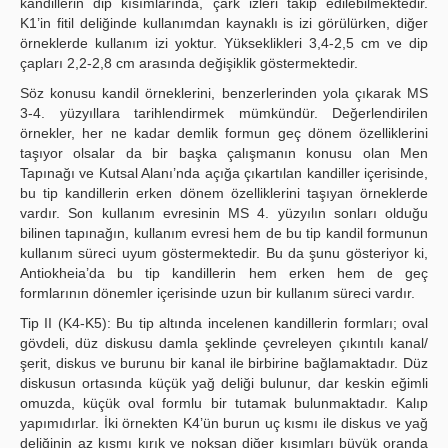
kandillerin dip kısımlarında, çark izleri takip edilebilmektedir.
K1’in fitil deliğinde kullanımdan kaynaklı is izi görülürken, diğer
örneklerde kullanım izi yoktur. Yükseklikleri 3,4-2,5 cm ve dip
çapları 2,2-2,8 cm arasında değişiklik göstermektedir.
Söz konusu kandil örneklerini, benzerlerinden yola çıkarak MS
3-4. yüzyıllara tarihlendirmek mümkündür. Değerlendirilen
örnekler, her ne kadar demlik formun geç dönem özelliklerini
taşıyor olsalar da bir başka çalışmanın konusu olan Men
Tapınağı ve Kutsal Alanı’nda açığa çıkartılan kandiller içerisinde,
bu tip kandillerin erken dönem özelliklerini taşıyan örneklerde
vardır. Son kullanım evresinin MS 4. yüzyılın sonları olduğu
bilinen tapınağın, kullanım evresi hem de bu tip kandil formunun
kullanım süreci uyum göstermektedir. Bu da şunu gösteriyor ki,
Antiokheia’da bu tip kandillerin hem erken hem de geç
formlarının dönemler içerisinde uzun bir kullanım süreci vardır.
Tip II (K4-K5): Bu tip altında incelenen kandillerin formları; oval
gövdeli, düz diskusu damla şeklinde çevreleyen çıkıntılı kanal/
şerit, diskus ve burunu bir kanal ile birbirine bağlamaktadır. Düz
diskusun ortasında küçük yağ deliği bulunur, dar keskin eğimli
omuzda, küçük oval formlu bir tutamak bulunmaktadır. Kalıp
yapımıdırlar. İki örnekten K4’ün burun uç kısmı ile diskus ve yağ
deliğinin az kısmı kırık ve noksan diğer kısımları büyük oranda