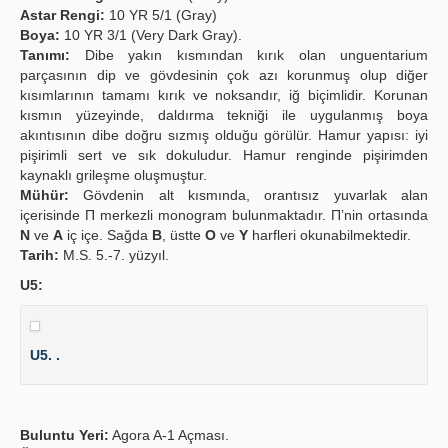
Astar Rengi:
10 YR 5/1 (Gray)
Boya:
10 YR 3/1 (Very Dark Gray).
Tanımı:
Dibe yakın kısmından kırık olan unguentarium
parçasının dip ve gövdesinin çok azı korunmuş olup diğer
kısımlarının tamamı kırık ve noksandır, iğ biçimlidir. Korunan
kısmın yüzeyinde, daldırma tekniği ile uygulanmış boya
akıntısının dibe doğru sızmış olduğu görülür. Hamur yapısı: iyi
pişirimli sert ve sık dokuludur. Hamur renginde pişirimden
kaynaklı grileşme oluşmuştur.
Mühür:
Gövdenin alt kısmında, orantısız yuvarlak alan
içerisinde Π merkezli monogram bulunmaktadır. Π’nin ortasında
N
ve
A
iç içe. Sağda
B
, üstte
O
ve
Y
harfleri okunabilmektedir.
Tarih:
M.S. 5.-7. yüzyıl.
U5:
U5. .
Buluntu Yeri:
Agora A-1 Açması.