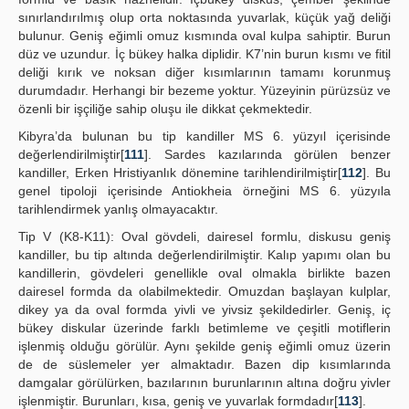
sınırlandırılmış olup orta noktasında yuvarlak, küçük yağ deliği
bulunur. Geniş eğimli omuz kısmında oval kulpa sahiptir. Burun
düz ve uzundur. İç bükey halka diplidir. K7’nin burun kısmı ve fitil
deliği kırık ve noksan diğer kısımlarının tamamı korunmuş
durumdadır. Herhangi bir bezeme yoktur. Yüzeyinin pürüzsüz ve
özenli bir işçiliğe sahip oluşu ile dikkat çekmektedir.
Kibyra’da bulunan bu tip kandiller MS 6. yüzyıl içerisinde
değerlendirilmiştir[
111
]. Sardes kazılarında görülen benzer
kandiller, Erken Hristiyanlık dönemine tarihlendirilmiştir[
112
]. Bu
genel tipoloji içerisinde Antiokheia örneğini MS 6. yüzyıla
tarihlendirmek yanlış olmayacaktır.
Tip V (K8-K11): Oval gövdeli, dairesel formlu, diskusu geniş
kandiller, bu tip altında değerlendirilmiştir. Kalıp yapımı olan bu
kandillerin, gövdeleri genellikle oval olmakla birlikte bazen
dairesel formda da olabilmektedir. Omuzdan başlayan kulplar,
dikey ya da oval formda yivli ve yivsiz şekildedirler. Geniş, iç
bükey diskular üzerinde farklı betimleme ve çeşitli motiflerin
işlenmiş olduğu görülür. Aynı şekilde geniş eğimli omuz üzerin
de de süslemeler yer almaktadır. Bazen dip kısımlarında
damgalar görülürken, bazılarının burunlarının altına doğru yivler
işlenmiştir. Burunları, kısa, geniş ve yuvarlak formdadır[
113
].