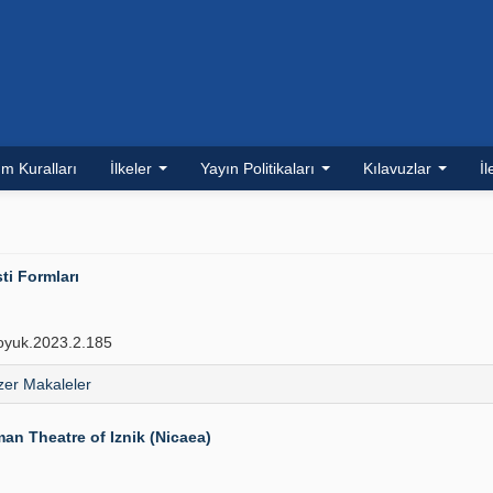
m Kuralları
İlkeler
Yayın Politikaları
Kılavuzlar
İl
ti Formları
oyuk.2023.2.185
er Makaleler
an Theatre of Iznik (Nicaea)