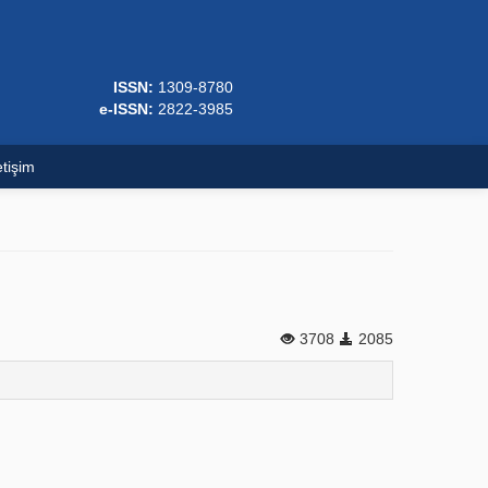
ISSN:
1309-8780
e-ISSN:
2822-3985
etişim
3708
2085