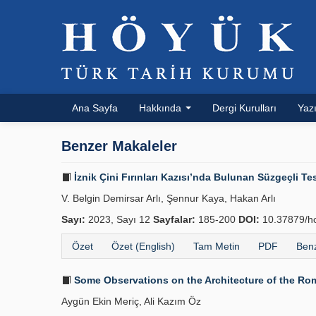
Ana Sayfa
Hakkında
Dergi Kurulları
Yazı
Benzer Makaleler
İznik Çini Fırınları Kazısı’nda Bulunan Süzgeçli Tes
V. Belgin Demirsar Arlı, Şennur Kaya, Hakan Arlı
Sayı:
2023, Sayı 12
Sayfalar:
185-200
DOI:
10.37879/h
Özet
Özet (English)
Tam Metin
PDF
Benz
Some Observations on the Architecture of the Rom
Aygün Ekin Meriç, Ali Kazım Öz