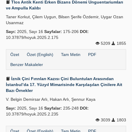
Tlos Antik Kenti Erken Bizans Dönemi Unguentariumları
ve Ampulla Kalıbı
Taner Korkut, Çilem Uygun, Bilsen Şerife Özdemir, Uygar Ozan
Usanmaz
Sayı:
2025, Sayı 16
Sayfalar:
175-206
DOI:
10.37879/hoyuk.2025.2.175
5209
1855
Özet
Özet (English)
Tam Metin
PDF
Benzer Makaleler
İznik Çini Fırınları Kazısı Çini Buluntuları Arasından
İstanbul’da 17. Yüzyıl Mimarisinde Karşılaşılan Çinilere Ait
Bazı Örnekler
V. Belgin Demirsar Arlı, Hakan Arlı, Şennur Kaya
Sayı:
2025, Sayı 16
Sayfalar:
235-248
DOI:
10.37879/hoyuk.2025.2.235
3039
1803
Özet
Özet (English)
Tam Metin
PDF