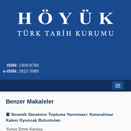
ISSN:
1309-8780
e-ISSN:
2822-3985
Ana Sayfa
Benzer Makaleler
Hakkında
Seramik Sanatının Topluma Yansıması: Karacahisar
Dergi Kurulları
Kalesi Oyuncak Buluntuları
Yunus Emre Karasu
Yazım Kuralları