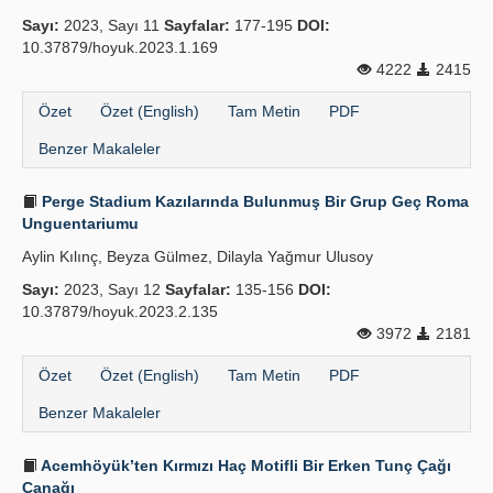
Sayı:
2023, Sayı 11
Sayfalar:
177-195
DOI:
İlkeler
10.37879/hoyuk.2023.1.169
4222
2415
Yayın Politikaları
Özet
Özet (English)
Tam Metin
PDF
Kılavuzlar
Benzer Makaleler
İletişim
Perge Stadium Kazılarında Bulunmuş Bir Grup Geç Roma
Unguentariumu
Aylin Kılınç, Beyza Gülmez, Dilayla Yağmur Ulusoy
Sayı:
2023, Sayı 12
Sayfalar:
135-156
DOI:
10.37879/hoyuk.2023.2.135
3972
2181
Özet
Özet (English)
Tam Metin
PDF
Benzer Makaleler
Acemhöyük’ten Kırmızı Haç Motifli Bir Erken Tunç Çağı
Çanağı