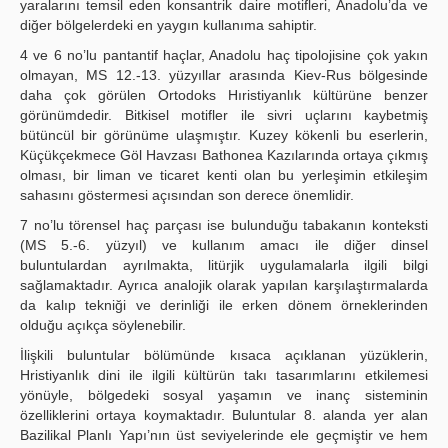
yaralarını temsil eden konsantrik daire motifleri, Anadolu’da ve
diğer bölgelerdeki en yaygın kullanıma sahiptir.
4 ve 6 no’lu pantantif haçlar, Anadolu haç tipolojisine çok yakın
olmayan, MS 12.-13. yüzyıllar arasında Kiev-Rus bölgesinde
daha çok görülen Ortodoks Hıristiyanlık kültürüne benzer
görünümdedir. Bitkisel motifler ile sivri uçlarını kaybetmiş
bütüncül bir görünüme ulaşmıştır. Kuzey kökenli bu eserlerin,
Küçükçekmece Göl Havzası Bathonea Kazılarında ortaya çıkmış
olması, bir liman ve ticaret kenti olan bu yerleşimin etkileşim
sahasını göstermesi açısından son derece önemlidir.
7 no’lu törensel haç parçası ise bulunduğu tabakanın konteksti
(MS 5.-6. yüzyıl) ve kullanım amacı ile diğer dinsel
buluntulardan ayrılmakta, litürjik uygulamalarla ilgili bilgi
sağlamaktadır. Ayrıca analojik olarak yapılan karşılaştırmalarda
da kalıp tekniği ve derinliği ile erken dönem örneklerinden
olduğu açıkça söylenebilir.
İlişkili buluntular bölümünde kısaca açıklanan yüzüklerin,
Hristiyanlık dini ile ilgili kültürün takı tasarımlarını etkilemesi
yönüyle, bölgedeki sosyal yaşamın ve inanç sisteminin
özelliklerini ortaya koymaktadır. Buluntular 8. alanda yer alan
Bazilikal Planlı Yapı’nın üst seviyelerinde ele geçmiştir ve hem