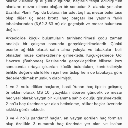
olarak kullanıldığı düşünüldüğünde, haçların tespit edildiği tüm
alanların mezar olması olağan bir sonuçtur. 8. alanda yer alan
Bazilikal Planlı Yapı’da bulunan bir adet taş haç mezar buluntusu
olup diğer üç adet bronz haç parçası ise yapının farklı
tabakalarından (6,62-3,63 m) ele geçmiştir ve mezar buluntusu
değildir.
Arkeolojide küçük buluntuların tarihlendirilmesi çoğu zaman
analojik bir çalışma sonunda gerçekleştirilmektedir. Çünkü
eserler ağırlıklı olarak satın alma yoluyla ve tabakaları belli
olmadan müze kontekstlerine girmektedir. Küçükçekmece Göl
Havzası (Bathonea) Kazılarında gerçekleştirilen bilimsel kazı
sonucunda ortaya çıkarılan küçük buluntuları, kontekstleriyle
birlikte değerlendirildikleri için hem üslup hem de tabakaya göre
değerlendirmek mümkün olabilmiştir.
1 ve 2 no’lu röliker haçların, basit Yunan haç tipinin gelişmiş
örnekleri olarak MS 10. yüzyıldan itibaren gündelik ve mezar
hediyesi olarak yaygın bir kullanıma sahip olduğu görülmektedir.
2 no’lu haç üzerinde yer alan betimleme, röliker haçlar üzerinde
sıklıkla görülmektedir.
3 ve 4 no’lu pandantif haçlar, en yaygın görülen haç formları
olup özellikle 3 numaralı haç üzerinde yer alan ve İsa’nın