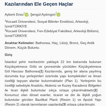
Kazılarından Ele Geçen Haçlar
İlkeler
1
2
Ayberk Enez
, Şengül Aydıngün
Yayın Politikaları
1
Kocaeli Üniversitesi, Sosyal Bilimler Enstitüsü, Arkeoloji,
İzmit/TÜRKİYE
Kılavuzlar
2
Kocaeli Üniversitesi, Fen-Edebiyat Fakültesi, Arkeoloji Bölümü,
İzmit/TÜRKİYE
İletişim
Anahtar Kelimeler:
Bathonea, Haç, Litürji, Bronz, Geç Antik
Dönem, Küçük Buluntu.
Giriş
İstanbul şehir merkezinin yaklaşık 22 km batısında bulunan
Küçükçekmece Gölü ve çevresinde yürütülen Küçükçekmece
Göl Havzası Bathonea[
1
] Kazılarında, geniş bir alana yayılmış
durumda kıyı yerleşimleri üzerinde yapı kompleksleri ve liman
özelliği taşıyan alanlar bulunmaktadır (Plan 1). Yerleşimin bu
özelliği sebebiyle Anadolu, Akdeniz ve Kuzey Karadeniz Bölgeleri
ile ticari ilişkili buluntular sıkça ortaya çıkarılmaktadır[
2
] .
Konumuz olan dinsel eserler, ticaret ve din ile ilişkili yoğun
buluntular görülen Bazilikal Planlı (Resim 1) ve Apsisli Yapı
(Resim 2) olarak tanımlanan yapılarda[
3
] ortaya çıkarılmıştır.