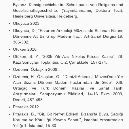
Byzanz: Kunstgeschichte im Schnittpunkt von Religions-und
Gesellschaftsgeschichte, (Yayımlanmamış Doktora Tezi),
Heidelberg Üniversitesi, Heidelberg.
Okuyucu 2023
Okuyucu, D., “Erzurum Arkeoloji Müzesinde Bulunan Bizans
Dönemine Ait Bir Grup Madeni Haç”, Art-Sanat Dergisi 19,
365-392.
Ötüken 2010
Ötüken, S. Y., “2005 Yılı Aziz Nikolas Kilisesi Kazısı”, 28.
Kazı Sonuçları Toplantısı, C 2, Çanakkale, 157-174.
Özdemir–Öztaşkın 2009
Özdemir, H.–Öztaşkın, G., “Denizli Arkeoloji Müzesi’nde Yer
Alan Bizans Dönemi Maden Haçlarından Bir Grup”, XIII.
Ortaçağ ve Türk Dönemi Kazıları ve Sanat Tarihi
Araştırmaları Sempozyumu Bildirileri, 14-16 Ekim 2009,
Denizli, 487-498.
Pitarakis 2012
Pitarakis, B., “Git, Git Nefret Edilen!: Bizans’ta Büyü, Sağlığı
Koruma ve Kötülüğü Kovma Sanatı”, İstanbul Araştırmaları
Yıllığı 1, İstanbul, 15-30.