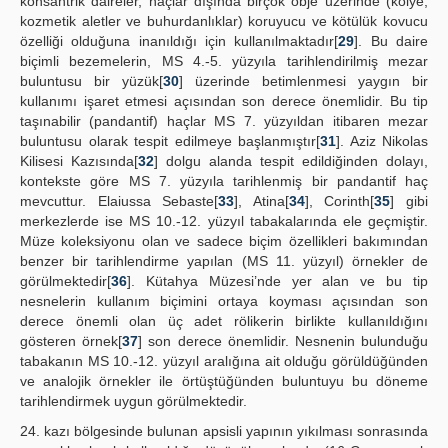
konsantrik daireler, haçlar dışında birçok obje üzerinde (kolye,
kozmetik aletler ve buhurdanlıklar) koruyucu ve kötülük kovucu
özelliği olduğuna inanıldığı için kullanılmaktadır[
29
]. Bu daire
biçimli bezemelerin, MS 4.-5. yüzyıla tarihlendirilmiş mezar
buluntusu bir yüzük[
30
] üzerinde betimlenmesi yaygın bir
kullanımı işaret etmesi açısından son derece önemlidir. Bu tip
taşınabilir (pandantif) haçlar MS 7. yüzyıldan itibaren mezar
buluntusu olarak tespit edilmeye başlanmıştır[
31
]. Aziz Nikolas
Kilisesi Kazısında[
32
] dolgu alanda tespit edildiğinden dolayı,
kontekste göre MS 7. yüzyıla tarihlenmiş bir pandantif haç
mevcuttur. Elaiussa Sebaste[
33
], Atina[
34
], Corinth[
35
] gibi
merkezlerde ise MS 10.-12. yüzyıl tabakalarında ele geçmiştir.
Müze koleksiyonu olan ve sadece biçim özellikleri bakımından
benzer bir tarihlendirme yapılan (MS 11. yüzyıl) örnekler de
görülmektedir[
36
]. Kütahya Müzesi’nde yer alan ve bu tip
nesnelerin kullanım biçimini ortaya koyması açısından son
derece önemli olan üç adet rölikerin birlikte kullanıldığını
gösteren örnek[
37
] son derece önemlidir. Nesnenin bulunduğu
tabakanın MS 10.-12. yüzyıl aralığına ait olduğu görüldüğünden
ve analojik örnekler ile örtüştüğünden buluntuyu bu döneme
tarihlendirmek uygun görülmektedir.
24. kazı bölgesinde bulunan apsisli yapının yıkılması sonrasında