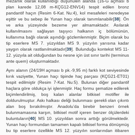
mezarlık olarak kullanıldığı düşünülen alanda (16-G açması b
plan karede 12,08 m-KÇG12-ENV14) tespit edilen bronz
pandantif haçın (Resim 6-Kat. Nu:4), kol mesafeleri neredeyse
eşittir ve bu sebep ile Yunan haçı olarak tanımlanabilir[
38
]. Ön
ve arka yüzeyinde bezeme yer almamaktadır. Asılarak
kullanılmasını sağlayan taşıyıcı halkanın iç bölümünün,
kullanıma bağlı olarak aşındığı gözlemlenmiştir. Biçim olarak bu
tip eserlere MS 7. yüzyıldan MS 9. yüzyılın yarısına kadar
yaygın olarak rastlanılmaktadır[
39
]. Bulunduğu kontekst MS 11-
12. yüzyıla ait olduğundan bu nesne için üst sınır tarihi (terminus
ante quem) oluşturmaktadır.
Aynı alanın (24/19H açması b pk.-9,95 m) farklı kot seviyesinde
kırık vaziyette, Yunan haçı tipinde haç parçası (KÇG21-ET01)
tespit edilmiştir (Resim 7-Kat. Nu:5). Bulunan diğer pandantif
haçlara göre oldukça iyi işlenmiştir. Haç formu şematize edilerek
biçimlendirilmiş, boş kalan alanlar bitkisel motifler ile
doldurulmuştur. Askı halkası deliği bulunması gerekli olan çıkıntı
alan boş bırakılmıştır. Anadolu’da birebir benzeri örnek
bulunmamasına karşın, bitkisel motif içeren benzer ölçülerdeki
buluntuların[
40
] MS 10. yüzyıldan sonra arttığı görülmektedir.
Yunan haçı formundan tamamen kapalı bitkisel forma dönüşmüş
bu tip eserlere özellikle MS 12. yüzyılın sonlarından itibaren