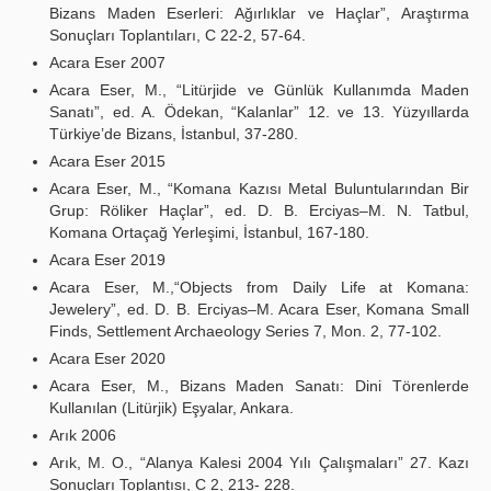
Bizans Maden Eserleri: Ağırlıklar ve Haçlar”, Araştırma
Sonuçları Toplantıları, C 22-2, 57-64.
Acara Eser 2007
Acara Eser, M., “Litürjide ve Günlük Kullanımda Maden
Sanatı”, ed. A. Ödekan, “Kalanlar” 12. ve 13. Yüzyıllarda
Türkiye’de Bizans, İstanbul, 37-280.
Acara Eser 2015
Acara Eser, M., “Komana Kazısı Metal Buluntularından Bir
Grup: Röliker Haçlar”, ed. D. B. Erciyas–M. N. Tatbul,
Komana Ortaçağ Yerleşimi, İstanbul, 167-180.
Acara Eser 2019
Acara Eser, M.,“Objects from Daily Life at Komana:
Jewelery”, ed. D. B. Erciyas–M. Acara Eser, Komana Small
Finds, Settlement Archaeology Series 7, Mon. 2, 77-102.
Acara Eser 2020
Acara Eser, M., Bizans Maden Sanatı: Dini Törenlerde
Kullanılan (Litürjik) Eşyalar, Ankara.
Arık 2006
Arık, M. O., “Alanya Kalesi 2004 Yılı Çalışmaları” 27. Kazı
Sonuçları Toplantısı, C 2, 213- 228.