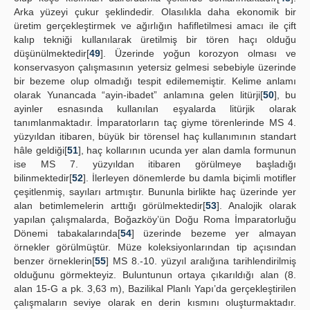
Arka yüzeyi çukur şeklindedir. Olasılıkla daha ekonomik bir
üretim gerçekleştirmek ve ağırlığın hafifletilmesi amacı ile çift
kalıp tekniği kullanılarak üretilmiş bir tören haçı olduğu
düşünülmektedir[
49
]. Üzerinde yoğun korozyon olması ve
konservasyon çalışmasının yetersiz gelmesi sebebiyle üzerinde
bir bezeme olup olmadığı tespit edilememiştir. Kelime anlamı
olarak Yunancada “ayin-ibadet” anlamına gelen litürji[
50
], bu
ayinler esnasında kullanılan eşyalarda litürjik olarak
tanımlanmaktadır. İmparatorların taç giyme törenlerinde MS 4.
yüzyıldan itibaren, büyük bir törensel haç kullanımının standart
hâle geldiği[
51
], haç kollarının ucunda yer alan damla formunun
ise MS 7. yüzyıldan itibaren görülmeye başladığı
bilinmektedir[
52
]. İlerleyen dönemlerde bu damla biçimli motifler
çeşitlenmiş, sayıları artmıştır. Bununla birlikte haç üzerinde yer
alan betimlemelerin arttığı görülmektedir[
53
]. Analojik olarak
yapılan çalışmalarda, Boğazköy’ün Doğu Roma İmparatorluğu
Dönemi tabakalarında[
54
] üzerinde bezeme yer almayan
örnekler görülmüştür. Müze koleksiyonlarından tip açısından
benzer örneklerin[
55
] MS 8.-10. yüzyıl aralığına tarihlendirilmiş
olduğunu görmekteyiz. Buluntunun ortaya çıkarıldığı alan (8.
alan 15-G a pk. 3,63 m), Bazilikal Planlı Yapı’da gerçekleştirilen
çalışmaların seviye olarak en derin kısmını oluşturmaktadır.