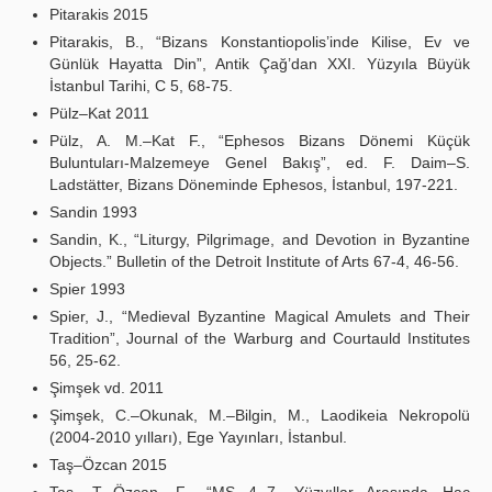
Pitarakis 2015
Pitarakis, B., “Bizans Konstantiopolis’inde Kilise, Ev ve
Günlük Hayatta Din”, Antik Çağ’dan XXI. Yüzyıla Büyük
İstanbul Tarihi, C 5, 68-75.
Pülz–Kat 2011
Pülz, A. M.–Kat F., “Ephesos Bizans Dönemi Küçük
Buluntuları-Malzemeye Genel Bakış”, ed. F. Daim–S.
Ladstätter, Bizans Döneminde Ephesos, İstanbul, 197-221.
Sandin 1993
Sandin, K., “Liturgy, Pilgrimage, and Devotion in Byzantine
Objects.” Bulletin of the Detroit Institute of Arts 67-4, 46-56.
Spier 1993
Spier, J., “Medieval Byzantine Magical Amulets and Their
Tradition”, Journal of the Warburg and Courtauld Institutes
56, 25-62.
Şimşek vd. 2011
Şimşek, C.–Okunak, M.–Bilgin, M., Laodikeia Nekropolü
(2004-2010 yılları), Ege Yayınları, İstanbul.
Taş–Özcan 2015