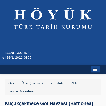
ISSN:
1309-8780
e-ISSN:
2822-3985
Ana Sayfa
Özet
Özet (English)
Tam Metin
PDF
Hakkında
Benzer Makaleler
Dergi Kurulları
Küçükçekmece Göl Havzası (Bathonea)
Yazım Kuralları