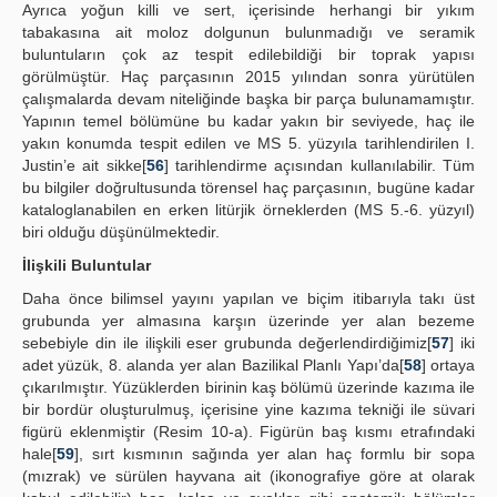
Ayrıca yoğun killi ve sert, içerisinde herhangi bir yıkım
tabakasına ait moloz dolgunun bulunmadığı ve seramik
buluntuların çok az tespit edilebildiği bir toprak yapısı
görülmüştür. Haç parçasının 2015 yılından sonra yürütülen
çalışmalarda devam niteliğinde başka bir parça bulunamamıştır.
Yapının temel bölümüne bu kadar yakın bir seviyede, haç ile
yakın konumda tespit edilen ve MS 5. yüzyıla tarihlendirilen I.
Justin’e ait sikke[
56
] tarihlendirme açısından kullanılabilir. Tüm
bu bilgiler doğrultusunda törensel haç parçasının, bugüne kadar
kataloglanabilen en erken litürjik örneklerden (MS 5.-6. yüzyıl)
biri olduğu düşünülmektedir.
İlişkili Buluntular
Daha önce bilimsel yayını yapılan ve biçim itibarıyla takı üst
grubunda yer almasına karşın üzerinde yer alan bezeme
sebebiyle din ile ilişkili eser grubunda değerlendirdiğimiz[
57
] iki
adet yüzük, 8. alanda yer alan Bazilikal Planlı Yapı’da[
58
] ortaya
çıkarılmıştır. Yüzüklerden birinin kaş bölümü üzerinde kazıma ile
bir bordür oluşturulmuş, içerisine yine kazıma tekniği ile süvari
figürü eklenmiştir (Resim 10-a). Figürün baş kısmı etrafındaki
hale[
59
], sırt kısmının sağında yer alan haç formlu bir sopa
(mızrak) ve sürülen hayvana ait (ikonografiye göre at olarak