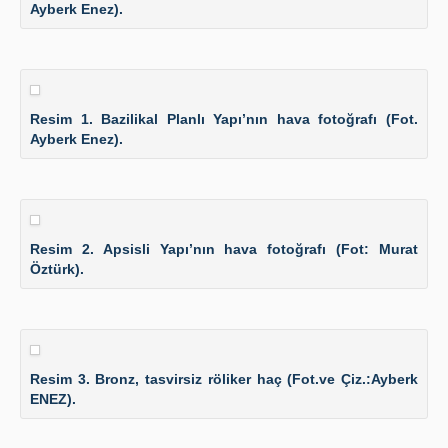
Ayberk Enez).
Resim 1. Bazilikal Planlı Yapı’nın hava fotoğrafı (Fot.
Ayberk Enez).
Resim 2. Apsisli Yapı’nın hava fotoğrafı (Fot: Murat
Öztürk).
Resim 3. Bronz, tasvirsiz röliker haç (Fot.ve Çiz.:Ayberk
ENEZ).