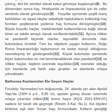
çıkmış, dinî bir sembol olarak kabul görmeye başlamıştır[
8
] . Bu
dönemden sonra haç, Hristiyanlık ve İmparatorluk için bir zafer
sembolü olarak görülmüştür[
9
] . Yüzyıllar içerisinde çeşitli inanç
farklılıkları ve siyasi olaylar sebebiyle toplulukların kullandığı haç
formları çeşitlenerek yüzlerce haç formuna dönüşmüştür[
10
].
Büyük boyutlu haçlar, mekânlardaki kullanımlarına bağlı olarak
tören ve takdis amaçlı olarak sınıflandırılabilir[
11
]. Ayrıca röliker
ve pandantif biçimde olanlar, taşınabilir durumda olan
buluntulara örnektir. Tüm bu objelerin yaygın kullanımı, Doğu
Roma İmparatorluğu toplumunun ne kadar inançlı olduğunun
nesneleşmiş bir göstergesidir[
12
]. Küçük buluntular içerisinde
biçim bakımından en net tanımlanabilecek olan pandantif[
13
] ve
röliker haçlar, kişilerin üzerinde taşıdıkları[
14
] nesneler olduğu
için kazılarda çok farklı yapı grupları ve alanlarda ortaya
çıkmaktadır.
Bathonea Kazılarından Ele Geçen Haçlar
Firuzköy Yarımadası’nın doğusunda, 24. alanda yer alan Apsisli
Yapı’da (19/H b p.k., 9,95 m), apsisin güney duvarı üzerinde
ortaya çıkarılan röliker[
15
] bronz haçın (KÇG 2021-ENV-07)
sadece bir tarafı ele geçmiştir (Resim 3-Kat. Nu:1). Kol ölçüleri
birbirine eşit olan Yunan haçı formundadır. Kolların genişliği