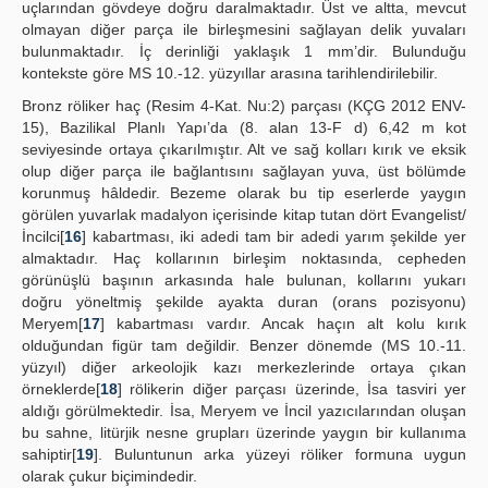
uçlarından gövdeye doğru daralmaktadır. Üst ve altta, mevcut
olmayan diğer parça ile birleşmesini sağlayan delik yuvaları
bulunmaktadır. İç derinliği yaklaşık 1 mm’dir. Bulunduğu
kontekste göre MS 10.-12. yüzyıllar arasına tarihlendirilebilir.
Bronz röliker haç (Resim 4-Kat. Nu:2) parçası (KÇG 2012 ENV-
15), Bazilikal Planlı Yapı’da (8. alan 13-F d) 6,42 m kot
seviyesinde ortaya çıkarılmıştır. Alt ve sağ kolları kırık ve eksik
olup diğer parça ile bağlantısını sağlayan yuva, üst bölümde
korunmuş hâldedir. Bezeme olarak bu tip eserlerde yaygın
görülen yuvarlak madalyon içerisinde kitap tutan dört Evangelist/
İncilci[
16
] kabartması, iki adedi tam bir adedi yarım şekilde yer
almaktadır. Haç kollarının birleşim noktasında, cepheden
görünüşlü başının arkasında hale bulunan, kollarını yukarı
doğru yöneltmiş şekilde ayakta duran (orans pozisyonu)
Meryem[
17
] kabartması vardır. Ancak haçın alt kolu kırık
olduğundan figür tam değildir. Benzer dönemde (MS 10.-11.
yüzyıl) diğer arkeolojik kazı merkezlerinde ortaya çıkan
örneklerde[
18
] rölikerin diğer parçası üzerinde, İsa tasviri yer
aldığı görülmektedir. İsa, Meryem ve İncil yazıcılarından oluşan
bu sahne, litürjik nesne grupları üzerinde yaygın bir kullanıma
sahiptir[
19
]. Buluntunun arka yüzeyi röliker formuna uygun
olarak çukur biçimindedir.