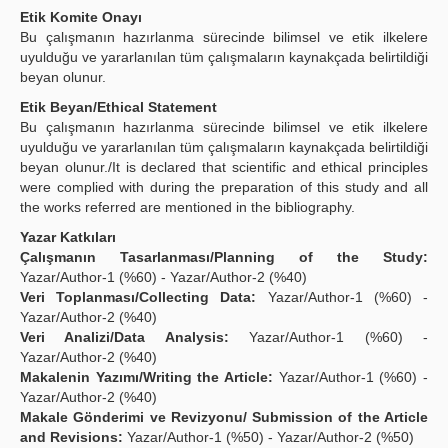
Etik Komite Onayı
Bu çalışmanın hazırlanma sürecinde bilimsel ve etik ilkelere
uyulduğu ve yararlanılan tüm çalışmaların kaynakçada belirtildiği
beyan olunur.
Etik Beyan/Ethical Statement
Bu çalışmanın hazırlanma sürecinde bilimsel ve etik ilkelere
uyulduğu ve yararlanılan tüm çalışmaların kaynakçada belirtildiği
beyan olunur./It is declared that scientific and ethical principles
were complied with during the preparation of this study and all
the works referred are mentioned in the bibliography.
Yazar Katkıları
Çalışmanın Tasarlanması/Planning of the Study:
Yazar/Author-1 (%60) - Yazar/Author-2 (%40)
Veri Toplanması/Collecting Data:
Yazar/Author-1 (%60) -
Yazar/Author-2 (%40)
Veri Analizi/Data Analysis:
Yazar/Author-1 (%60) -
Yazar/Author-2 (%40)
Makalenin Yazımı/Writing the Article:
Yazar/Author-1 (%60) -
Yazar/Author-2 (%40)
Makale Gönderimi ve Revizyonu/ Submission of the Article
and Revisions:
Yazar/Author-1 (%50) - Yazar/Author-2 (%50)