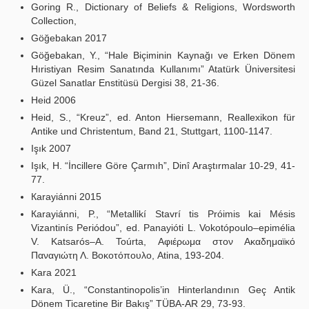
Goring R., Dictionary of Beliefs & Religions, Wordsworth
Collection,
Göğebakan 2017
Göğebakan, Y., “Hale Biçiminin Kaynağı ve Erken Dönem
Hıristiyan Resim Sanatında Kullanımı” Atatürk Üniversitesi
Güzel Sanatlar Enstitüsü Dergisi 38, 21-36.
Heid 2006
Heid, S., “Kreuz”, ed. Anton Hiersemann, Reallexikon für
Antike und Christentum, Band 21, Stuttgart, 1100-1147.
Işık 2007
Işık, H. “İncillere Göre Çarmıh”, Dinî Araştırmalar 10-29, 41-
77.
Кarayiánni 2015
Кarayiánni, P., “Metallikí Stavrí tis Próimis kai Mésis
Vizantinís Periódou”, ed. Panayióti L. Vokotópoulo–epimélia
V. Katsarós–A. Toúrta, Αφιέρωμα στον Ακαδημαϊκό
Παναγιώτη Λ. Βοκοτόπουλο, Atina, 193-204.
Kara 2021
Kara, Ü., “Constantinopolis’in Hinterlandının Geç Antik
Dönem Ticaretine Bir Bakış” TÜBA-AR 29, 73-93.