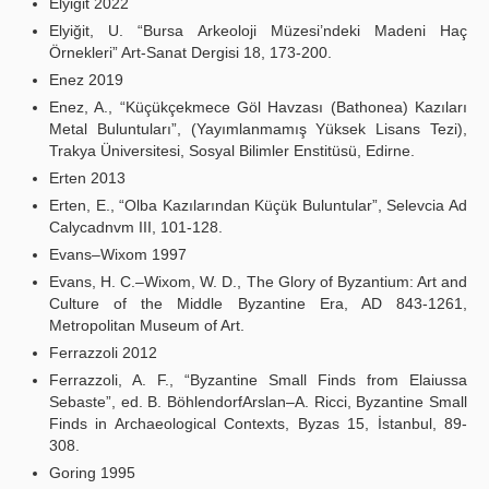
Elyiğit 2022
Elyiğit, U. “Bursa Arkeoloji Müzesi’ndeki Madeni Haç
Örnekleri” Art-Sanat Dergisi 18, 173-200.
Enez 2019
Enez, A., “Küçükçekmece Göl Havzası (Bathonea) Kazıları
Metal Buluntuları”, (Yayımlanmamış Yüksek Lisans Tezi),
Trakya Üniversitesi, Sosyal Bilimler Enstitüsü, Edirne.
Erten 2013
Erten, E., “Olba Kazılarından Küçük Buluntular”, Selevcia Ad
Calycadnvm III, 101-128.
Evans–Wixom 1997
Evans, H. C.–Wixom, W. D., The Glory of Byzantium: Art and
Culture of the Middle Byzantine Era, AD 843-1261,
Metropolitan Museum of Art.
Ferrazzoli 2012
Ferrazzoli, A. F., “Byzantine Small Finds from Elaiussa
Sebaste”, ed. B. BöhlendorfArslan–A. Ricci, Byzantine Small
Finds in Archaeological Contexts, Byzas 15, İstanbul, 89-
308.
Goring 1995