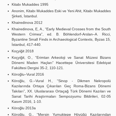
Kitabı Mukaddes 1995
Anonim, Kitabı Mukaddes Eski ve Yeni Ahit, Kitabı Mukaddes
Şirketi, İstanbul.
Khairedinova 2012
Khairedinova, E, A., “Early Medieval Crosses from the South
Western Crimea”, ed. B. Böhlendorf-Arslan–A. Ricci,
Byzantine Small Finds in Archaeological Contexts, Byzas 15,
İstanbul, 417-440.
Koçyiğit 2018
Koçyiğit, O., “Erimtan Arkeoloji ve Sanat Müzesi Bizans
Dönemi Maden Haçları” Hacettepe Üniversitesi Edebiyat
Fakültesi Dergisi 35-2, 110-121.
Köroğlu–Vural 2016
Köroğlu, G.–Vural H., “Sinop - Dikmen Nekropolü
Kazılarında Ortaya Çıkarılan Geç Roma-Bizans Dönemi
Takıları”, XX. Uluslararası Ortaçağ Türk Dönemi Kazıları ve
Sanat Tarihi Araştırmaları Sempozyumu Bildirileri, 02-05
Kasım 2016, 1-10.
Köroğlu 2013a
Köroğlu, G., “Mersin Yumuktepe Höyüğü Kazılarından