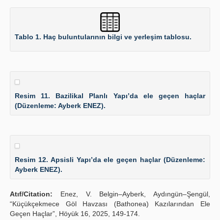
Tablo 1. Haç buluntularının bilgi ve yerleşim tablosu.
Resim 11. Bazilikal Planlı Yapı’da ele geçen haçlar
(Düzenleme: Ayberk ENEZ).
Resim 12. Apsisli Yapı’da ele geçen haçlar (Düzenleme:
Ayberk ENEZ).
Atıf/Citation:
Enez, V. Belgin–Ayberk, Aydıngün–Şengül,
“Küçükçekmece Göl Havzası (Bathonea) Kazılarından Ele
Geçen Haçlar”, Höyük 16, 2025, 149-174.