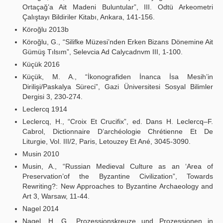
Ortaçağ’a Ait Madeni Buluntular”, III. Odtü Arkeometri
Çalıştayı Bildiriler Kitabı, Ankara, 141-156.
Köroğlu 2013b
Köroğlu, G., “Silifke Müzesi’nden Erken Bizans Dönemine Ait
Gümüş Tılsım”, Selevcia Ad Calycadnvm III, 1-100.
Küçük 2016
Küçük, M. A., “İkonografiden İnanca İsa Mesih’in
Dirilişi/Paskalya Süreci”, Gazi Üniversitesi Sosyal Bilimler
Dergisi 3, 230-274.
Leclercq 1914
Leclercq, H., “Croix Et Crucifix”, ed. Dans H. Leclercq–F.
Cabrol, Dictionnaire D’archéologie Chrétienne Et De
Liturgie, Vol. III/2, Paris, Letouzey Et Ané, 3045-3090.
Musin 2010
Musin, A., “Russian Medieval Culture as an ‘Area of
Preservation’of the Byzantine Civilization”, Towards
Rewriting?: New Approaches to Byzantine Archaeology and
Art 3, Warsaw, 11-44.
Nagel 2014
Nagel, H. G., Prozessionskreuze und Prozessionen in