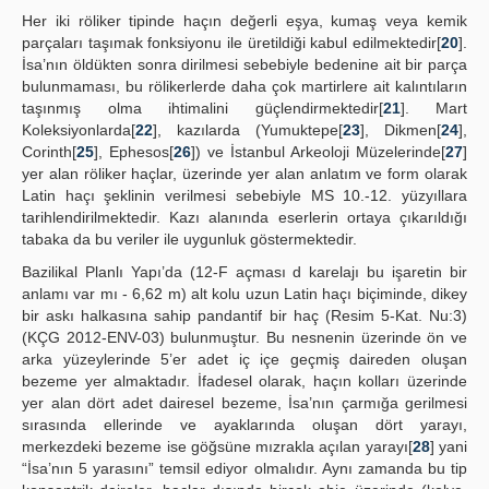
Her iki röliker tipinde haçın değerli eşya, kumaş veya kemik
parçaları taşımak fonksiyonu ile üretildiği kabul edilmektedir[
20
].
İsa’nın öldükten sonra dirilmesi sebebiyle bedenine ait bir parça
bulunmaması, bu rölikerlerde daha çok martirlere ait kalıntıların
taşınmış olma ihtimalini güçlendirmektedir[
21
]. Mart
Koleksiyonlarda[
22
], kazılarda (Yumuktepe[
23
], Dikmen[
24
],
Corinth[
25
], Ephesos[
26
]) ve İstanbul Arkeoloji Müzelerinde[
27
]
yer alan röliker haçlar, üzerinde yer alan anlatım ve form olarak
Latin haçı şeklinin verilmesi sebebiyle MS 10.-12. yüzyıllara
tarihlendirilmektedir. Kazı alanında eserlerin ortaya çıkarıldığı
tabaka da bu veriler ile uygunluk göstermektedir.
Bazilikal Planlı Yapı’da (12-F açması d karelajı bu işaretin bir
anlamı var mı - 6,62 m) alt kolu uzun Latin haçı biçiminde, dikey
bir askı halkasına sahip pandantif bir haç (Resim 5-Kat. Nu:3)
(KÇG 2012-ENV-03) bulunmuştur. Bu nesnenin üzerinde ön ve
arka yüzeylerinde 5’er adet iç içe geçmiş daireden oluşan
bezeme yer almaktadır. İfadesel olarak, haçın kolları üzerinde
yer alan dört adet dairesel bezeme, İsa’nın çarmığa gerilmesi
sırasında ellerinde ve ayaklarında oluşan dört yarayı,
merkezdeki bezeme ise göğsüne mızrakla açılan yarayı[
28
] yani
“İsa’nın 5 yarasını” temsil ediyor olmalıdır. Aynı zamanda bu tip