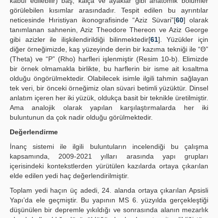
kabul edilebilir) baş, kalça ve ayaklar gibi anatomik bölümler
görülebilen kısımlar arasındadır. Tespit edilen bu ayrıntılar
neticesinde Hıristiyan ikonografisinde “Aziz Süvari”[
60
] olarak
tanımlanan sahnenin, Aziz Theodore Thereon ve Aziz George
gibi azizler ile ilişkilendirildiği bilinmektedir[
61
]. Yüzükler için
diğer örneğimizde, kaş yüzeyinde derin bir kazıma tekniği ile “Θ”
(Theta) ve “P” (Rho) harfleri işlenmiştir (Resim 10-b). Elimizde
bir örnek olmamakla birlikte, bu harflerin bir isme ait kısaltma
olduğu öngörülmektedir. Olabilecek isimle ilgili tahmin sağlayan
tek veri, bir önceki örneğimiz olan süvari betimli yüzüktür. Dinsel
anlatım içeren her iki yüzük, oldukça basit bir teknikle üretilmiştir.
Ama analojik olarak yapılan karşılaştırmalarda her iki
buluntunun da çok nadir olduğu görülmektedir.
Değerlendirme
İnanç sistemi ile ilgili buluntuların incelendiği bu çalışma
kapsamında, 2009-2021 yılları arasında yapı grupları
içerisindeki kontekstlerden yürütülen kazılarda ortaya çıkarılan
elde edilen yedi haç değerlendirilmiştir.
Toplam yedi haçın üç adedi, 24. alanda ortaya çıkarılan Apsisli
Yapı’da ele geçmiştir. Bu yapının MS 6. yüzyılda gerçekleştiği
düşünülen bir depremle yıkıldığı ve sonrasında alanın mezarlık