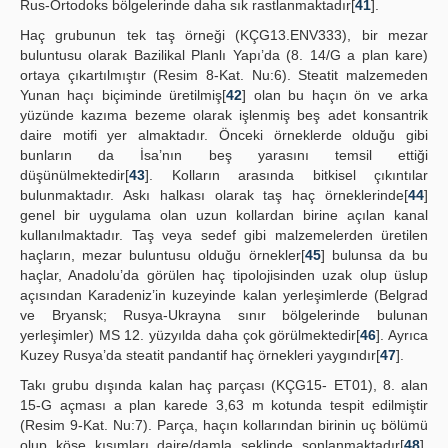
Rus-Ortodoks bölgelerinde daha sık rastlanmaktadır[
41
].
Haç grubunun tek taş örneği (KÇG13.ENV333), bir mezar
buluntusu olarak Bazilikal Planlı Yapı’da (8. 14/G a plan kare)
ortaya çıkartılmıştır (Resim 8-Kat. Nu:6). Steatit malzemeden
Yunan haçı biçiminde üretilmiş[
42
] olan bu haçın ön ve arka
yüzünde kazıma bezeme olarak işlenmiş beş adet konsantrik
daire motifi yer almaktadır. Önceki örneklerde olduğu gibi
bunların da İsa’nın beş yarasını temsil ettiği
düşünülmektedir[
43
]. Kolların arasında bitkisel çıkıntılar
bulunmaktadır. Askı halkası olarak taş haç örneklerinde[
44
]
genel bir uygulama olan uzun kollardan birine açılan kanal
kullanılmaktadır. Taş veya sedef gibi malzemelerden üretilen
haçların, mezar buluntusu olduğu örnekler[
45
] bulunsa da bu
haçlar, Anadolu’da görülen haç tipolojisinden uzak olup üslup
açısından Karadeniz’in kuzeyinde kalan yerleşimlerde (Belgrad
ve Bryansk; Rusya-Ukrayna sınır bölgelerinde bulunan
yerleşimler) MS 12. yüzyılda daha çok görülmektedir[
46
]. Ayrıca
Kuzey Rusya’da steatit pandantif haç örnekleri yaygındır[
47
].
Takı grubu dışında kalan haç parçası (KÇG15- ET01), 8. alan
15-G açması a plan karede 3,63 m kotunda tespit edilmiştir
(Resim 9-Kat. Nu:7). Parça, haçın kollarından birinin uç bölümü
olup köşe kısımları daire/damla şeklinde sonlanmaktadır[
48
].