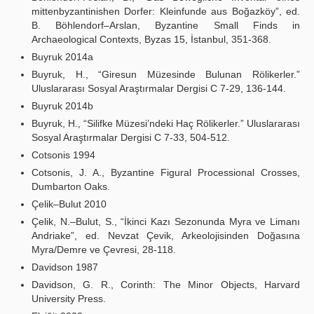
mittenbyzantinishen Dorfer: Kleinfunde aus Boğazköy”, ed.
B. Böhlendorf–Arslan, Byzantine Small Finds in
Archaeological Contexts, Byzas 15, İstanbul, 351-368.
Buyruk 2014a
Buyruk, H., “Giresun Müzesinde Bulunan Rölikerler.”
Uluslararası Sosyal Araştırmalar Dergisi C 7-29, 136-144.
Buyruk 2014b
Buyruk, H., “Silifke Müzesi’ndeki Haç Rölikerler.” Uluslararası
Sosyal Araştırmalar Dergisi C 7-33, 504-512.
Cotsonis 1994
Cotsonis, J. A., Byzantine Figural Processional Crosses,
Dumbarton Oaks.
Çelik–Bulut 2010
Çelik, N.–Bulut, S., “İkinci Kazı Sezonunda Myra ve Limanı
Andriake”, ed. Nevzat Çevik, Arkeolojisinden Doğasına
Myra/Demre ve Çevresi, 28-118.
Davidson 1987
Davidson, G. R., Corinth: The Minor Objects, Harvard
University Press.