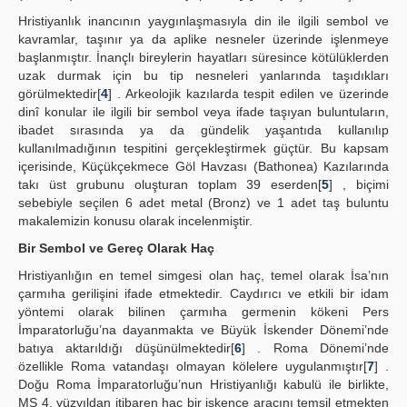
Hristiyanlık inancının yaygınlaşmasıyla din ile ilgili sembol ve
kavramlar, taşınır ya da aplike nesneler üzerinde işlenmeye
başlanmıştır. İnançlı bireylerin hayatları süresince kötülüklerden
uzak durmak için bu tip nesneleri yanlarında taşıdıkları
görülmektedir[
4
] . Arkeolojik kazılarda tespit edilen ve üzerinde
dinî konular ile ilgili bir sembol veya ifade taşıyan buluntuların,
ibadet sırasında ya da gündelik yaşantıda kullanılıp
kullanılmadığının tespitini gerçekleştirmek güçtür. Bu kapsam
içerisinde, Küçükçekmece Göl Havzası (Bathonea) Kazılarında
takı üst grubunu oluşturan toplam 39 eserden[
5
] , biçimi
sebebiyle seçilen 6 adet metal (Bronz) ve 1 adet taş buluntu
makalemizin konusu olarak incelenmiştir.
Bir Sembol ve Gereç Olarak Haç
Hristiyanlığın en temel simgesi olan haç, temel olarak İsa’nın
çarmıha gerilişini ifade etmektedir. Caydırıcı ve etkili bir idam
yöntemi olarak bilinen çarmıha germenin kökeni Pers
İmparatorluğu’na dayanmakta ve Büyük İskender Dönemi’nde
batıya aktarıldığı düşünülmektedir[
6
] . Roma Dönemi’nde
özellikle Roma vatandaşı olmayan kölelere uygulanmıştır[
7
] .
Doğu Roma İmparatorluğu’nun Hristiyanlığı kabulü ile birlikte,
MS 4. yüzyıldan itibaren haç bir işkence aracını temsil etmekten