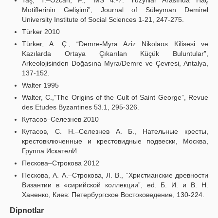
Taş, T.–Özcan, F., “MS 4.-7. Yüzyıllar Arasında Haç
Motiflerinin Gelişimi”, Journal of Süleyman Demirel
University Institute of Social Sciences 1-21, 247-275.
Türker 2010
Türker, A. Ç., “Demre-Myra Aziz Nikolaos Kilisesi ve
Kazılarda Ortaya Çıkarılan Küçük Buluntular”,
Arkeolojisinden Doğasına Myra/Demre ve Çevresi, Antalya,
137-152.
Walter 1995
Walter, C.,”The Origins of the Cult of Saint George”, Revue
des Etudes Byzantines 53.1, 295-326.
Кутасов–Селезнев 2010
Кутасов, С. Н.–Селезнев А. Б., Нательные кресты,
крестовключенные и крестовидные подвески, Москва,
Группа ИскателИ.
Пескова–Строкова 2012
Пескова, А. А.–Строкова, Л. В., “Христианские древности
Византии в «сирийской коллекции”, ed. Б. И. и В. Н.
Ханенко, Киев: Петербургское Востоковедение, 130-224.
Dipnotlar