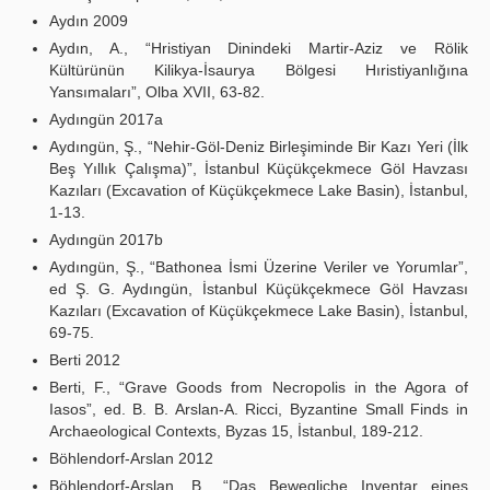
Aydın 2009
Aydın, A., “Hristiyan Dinindeki Martir-Aziz ve Rölik
Kültürünün Kilikya-İsaurya Bölgesi Hıristiyanlığına
Yansımaları”, Olba XVII, 63-82.
Aydıngün 2017a
Aydıngün, Ş., “Nehir-Göl-Deniz Birleşiminde Bir Kazı Yeri (İlk
Beş Yıllık Çalışma)”, İstanbul Küçükçekmece Göl Havzası
Kazıları (Excavation of Küçükçekmece Lake Basin), İstanbul,
1-13.
Aydıngün 2017b
Aydıngün, Ş., “Bathonea İsmi Üzerine Veriler ve Yorumlar”,
ed Ş. G. Aydıngün, İstanbul Küçükçekmece Göl Havzası
Kazıları (Excavation of Küçükçekmece Lake Basin), İstanbul,
69-75.
Berti 2012
Berti, F., “Grave Goods from Necropolis in the Agora of
Iasos”, ed. B. B. Arslan-A. Ricci, Byzantine Small Finds in
Archaeological Contexts, Byzas 15, İstanbul, 189-212.
Böhlendorf-Arslan 2012
Böhlendorf-Arslan, B., “Das Bewegliche Inventar eines