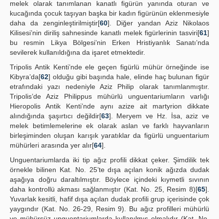
melek olarak tanımlanan kanatlı figürün yanında oturan ve
kucağında çocuk taşıyan başka bir kadın figürünün eklenmesiyle
daha da zenginleştirilmiştir[
60
]. Diğer yandan Aziz Nikolaos
Kilisesi’nin diriliş sahnesinde kanatlı melek figürlerinin tasviri[
61
]
bu resmin Likya Bölgesi’nin Erken Hristiyanlık Sanatı’nda
sevilerek kullanıldığına da işaret etmektedir.
Tripolis Antik Kenti’nde ele geçen figürlü mühür örneğinde ise
Kibyra’da[
62
] olduğu gibi başında hale, elinde haç bulunan figür
etrafındaki yazı nedeniyle Aziz Philip olarak tanımlanmıştır.
Tripolis’de Aziz Philippus mühürlü unguentariumların varlığı
Hieropolis Antik Kenti’nde aynı azize ait martyrion dikkate
alındığında şaşırtıcı değildir[
63
]. Meryem ve Hz. İsa, aziz ve
melek betimlemelerine ek olarak aslan ve farklı hayvanların
birleşiminden oluşan karışık yaratıklar da figürlü unguentarium
mühürleri arasında yer alır[
64
].
Unguentariumlarda iki tip ağız profili dikkat çeker. Şimdilik tek
örnekle bilinen Kat. No. 25’te dışa açılan konik ağızda dudak
aşağıya doğru daraltılmıştır. Böylece içindeki kıymetli sıvının
daha kontrollü akması sağlanmıştır (Kat. No. 25, Resim 8)[
65
].
Yuvarlak kesitli, hafif dışa açılan dudak profili grup içerisinde çok
yaygındır (Kat. No. 26-29, Resim 9). Bu ağız profilleri mühürlü
ve mühürsüz unguentariumlarda kullanılmış olmalıdır (Kat. No.