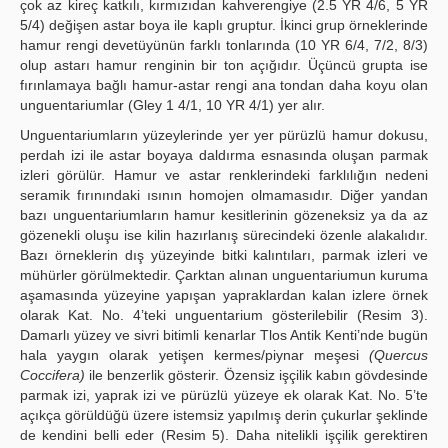
çok az kireç katkılı, kırmızıdan kahverengiye (2.5 YR 4/6, 5 YR
5/4) değişen astar boya ile kaplı gruptur. İkinci grup örneklerinde
hamur rengi devetüyünün farklı tonlarında (10 YR 6/4, 7/2, 8/3)
olup astarı hamur renginin bir ton açığıdır. Üçüncü grupta ise
fırınlamaya bağlı hamur-astar rengi ana tondan daha koyu olan
unguentariumlar (Gley 1 4/1, 10 YR 4/1) yer alır.
Unguentariumların yüzeylerinde yer yer pürüzlü hamur dokusu,
perdah izi ile astar boyaya daldırma esnasında oluşan parmak
izleri görülür. Hamur ve astar renklerindeki farklılığın nedeni
seramik fırınındaki ısının homojen olmamasıdır. Diğer yandan
bazı unguentariumların hamur kesitlerinin gözeneksiz ya da az
gözenekli oluşu ise kilin hazırlanış sürecindeki özenle alakalıdır.
Bazı örneklerin dış yüzeyinde bitki kalıntıları, parmak izleri ve
mühürler görülmektedir. Çarktan alınan unguentariumun kuruma
aşamasında yüzeyine yapışan yapraklardan kalan izlere örnek
olarak Kat. No. 4’teki unguentarium gösterilebilir (Resim 3).
Damarlı yüzey ve sivri bitimli kenarlar Tlos Antik Kenti’nde bugün
hala yaygın olarak yetişen kermes/piynar meşesi
(Quercus
Coccifera)
ile benzerlik gösterir. Özensiz işçilik kabın gövdesinde
parmak izi, yaprak izi ve pürüzlü yüzeye ek olarak Kat. No. 5’te
açıkça görüldüğü üzere istemsiz yapılmış derin çukurlar şeklinde
de kendini belli eder (Resim 5). Daha nitelikli işçilik gerektiren