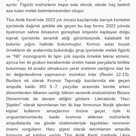
ayrılır. Figürlü mühürlerin hepsi sola dönük, elinde haç betimli
asa tutan melek betimlemesinden oluşur.
Tlos Antik Kenti’nde 2022 yılı öncesi kazılarında karışık kontekst
içerisinde dağınık şekilde ele geçen bu kap formu 2022 yılında
tiyatronun sahne binasının güneybatı köşesini kaplayan dolgu
toprak içerisinde seramik atığı görüntüsünde, kalabalık bir
buluntu yığını halinde bulunmuştur. Kırmızı astar boyalı
örneklerin de aralarında bulunduğu grup içerisinde melek figürlü
ve “NK” monogramlı iki tipin çok sayıda örnekle tekrar etmesi,
ayrıca her iki grubun beraberinde üretim hatalı parçalarla birlikte
bulunması kil analizi olmaksızın yerel üretimin varlığına dair bir
ön değerlendirme yapmamızı mümkün kılar (Resim 12-13).
Bunlara ek olarak Kronos Tapınağı kazılarında ele geçen
ampulla kalıbı MS 5.-7. yüzyıllar arasında kentte erken
dönemlerden itibaren varlığı bilinen seramik endüstrisinin Bizans
Dönemi’nde de devam ettiğini gösterir. Literatürde “Hacı
Şişeleri” olarak tanımlanan her iki kap formunun liturjik işlevleri
kişisel kullanım amaçlarının önüne geçer, öyle ki
unguentariumlarda kaide kısmına eklenen mühürlerle
ampullalarda ise gövde süslemeleriyle taşıdıkları nesnenin
önemi vurgulanır. Hacı şişesi olarak tanımlanan ampulla
formuna ait kalıbın varlığı Tlos Antik Kenti özelinde Likya