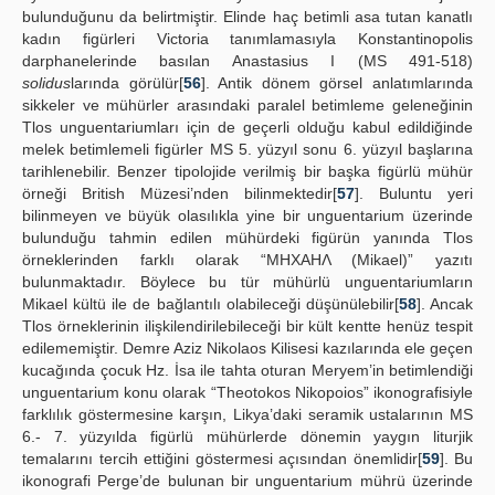
bulunduğunu da belirtmiştir. Elinde haç betimli asa tutan kanatlı
kadın figürleri Victoria tanımlamasıyla Konstantinopolis
darphanelerinde basılan Anastasius I (MS 491-518)
solidus
larında görülür[
56
]. Antik dönem görsel anlatımlarında
sikkeler ve mühürler arasındaki paralel betimleme geleneğinin
Tlos unguentariumları için de geçerli olduğu kabul edildiğinde
melek betimlemeli figürler MS 5. yüzyıl sonu 6. yüzyıl başlarına
tarihlenebilir. Benzer tipolojide verilmiş bir başka figürlü mühür
örneği British Müzesi’nden bilinmektedir[
57
]. Buluntu yeri
bilinmeyen ve büyük olasılıkla yine bir unguentarium üzerinde
bulunduğu tahmin edilen mühürdeki figürün yanında Tlos
örneklerinden farklı olarak “MHXAHΛ (Mikael)” yazıtı
bulunmaktadır. Böylece bu tür mühürlü unguentariumların
Mikael kültü ile de bağlantılı olabileceği düşünülebilir[
58
]. Ancak
Tlos örneklerinin ilişkilendirilebileceği bir kült kentte henüz tespit
edilememiştir. Demre Aziz Nikolaos Kilisesi kazılarında ele geçen
kucağında çocuk Hz. İsa ile tahta oturan Meryem’in betimlendiği
unguentarium konu olarak “Theotokos Nikopoios” ikonografisiyle
farklılık göstermesine karşın, Likya’daki seramik ustalarının MS
6.- 7. yüzyılda figürlü mühürlerde dönemin yaygın liturjik
temalarını tercih ettiğini göstermesi açısından önemlidir[
59
]. Bu
ikonografi Perge’de bulunan bir unguentarium mührü üzerinde