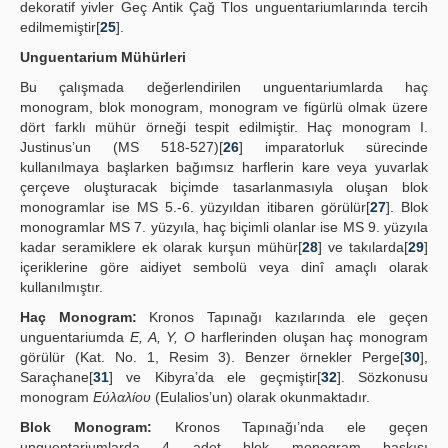
dekoratif yivler Geç Antik Çağ Tlos unguentariumlarında tercih
edilmemiştir[
25
].
Unguentarium Mühürleri
Bu çalışmada değerlendirilen unguentariumlarda haç
monogram, blok monogram, monogram ve figürlü olmak üzere
dört farklı mühür örneği tespit edilmiştir. Haç monogram I.
Justinus’un (MS 518-527)[
26
] imparatorluk sürecinde
kullanılmaya başlarken bağımsız harflerin kare veya yuvarlak
çerçeve oluşturacak biçimde tasarlanmasıyla oluşan blok
monogramlar ise MS 5.-6. yüzyıldan itibaren görülür[
27
]. Blok
monogramlar MS 7. yüzyıla, haç biçimli olanlar ise MS 9. yüzyıla
kadar seramiklere ek olarak kurşun mühür[
28
] ve takılarda[
29
]
içeriklerine göre aidiyet sembolü veya dinî amaçlı olarak
kullanılmıştır.
Haç Monogram:
Kronos Tapınağı kazılarında ele geçen
unguentariumda
E, A, Y, O
harflerinden oluşan haç monogram
görülür (Kat. No. 1, Resim 3). Benzer örnekler Perge[
30
],
Saraçhane[
31
] ve Kibyra’da ele geçmiştir[
32
]. Sözkonusu
monogram
Εύλαλίου
(Eulalios’un) olarak okunmaktadır.
Blok Monogram:
Kronos Tapınağı’nda ele geçen
unguentariumlarda 4 adet blok monogram baskısı