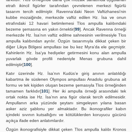
etrafı ikincil figürler tarafından çevrelenen merkezi figürlü
tasarım tercih edilmiştir. Ravenna’daki Neon Vaftizhanesi’nin
kubbe mozaiğinde, merkezde vaftiz edilen Hz. İsa ve onun
etrafındaki 12 havari betimlemesi Tlos ampulla kalıbındaki
bezeme şemasına en yakın örnektir[
99
]. Ancak Ravenna örneği
merkezde Hz. İsa’nın vaftiz edilme sahnesinin verilmesiyle Tlos
ampulla kalıbından ayrılır. Özgün tasarımıyla dikkat çeken bir
diğer Likya Bölgesi ampullası ise bu kez Myra’da ele geçmiştir.
Kahinlerin Hz. İsa’ya hediyeler getirmesini konu alan ampulla
yuvarlak gövde profili nedeniyle Menas grubuna dahil
edilmiştir[
100
].
Katır üzerinde Hz. İsa’nın Kudüs’e giriş anının anlatıldığı
kabartma ile süslenen Olympos ampullası Anadolu grubuna ait
formu ve tek kişiden oluşan bezeme şemasıyla Tlos örneğinden
tamamen farklıdır[
101
]. Her iki ampulla örneği arasındaki tek
ortak nokta ise Hz. İsa’nın ana figür olarak tercih edilmesidir.
Ampullanın arka yüzünde şeytanı simgeleyen yılana basan
asker aziz şablonu yer almaktadır. Bu ikonografiler kabın
içindeki sıvının kutsallığını ve kötülüklerden koruyucu gücünü
açıkça ifade eden anlatımlardır.
Özgün ikonografisiyle dikkat çeken Tlos ampulla kalıbı Kronos