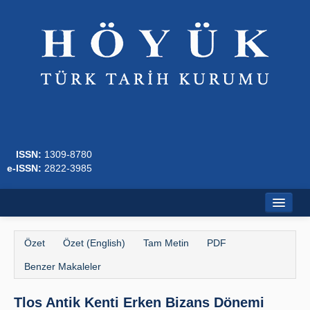
ISSN:
1309-8780
e-ISSN:
2822-3985
Ana Sayfa
Özet
Özet (English)
Tam Metin
PDF
Hakkında
Benzer Makaleler
Dergi Kurulları
Tlos Antik Kenti Erken Bizans Dönemi
Yazım Kuralları