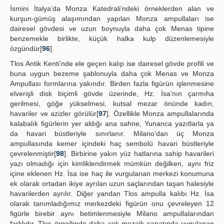
İsmini İtalya’da Monza Katedrali’ndeki örneklerden alan ve
kurşun-gümüş alaşımından yapılan Monza ampullaları ise
dairesel gövdesi ve uzun boynuyla daha çok Menas tipine
benzemekle birlikte, küçük halka kulp düzenlemesiyle
özgündür[
96
].
Tlos Antik Kenti’nde ele geçen kalıp ise dairesel gövde profili ve
buna uygun bezeme şablonuyla daha çok Menas ve Monza
Ampullası formlarına yakındır. Birden fazla figürün işlenmesine
elverişli disk biçimli gövde üzerinde, Hz. İsa’nın çarmıha
gerilmesi, göğe yükselmesi, kutsal mezar önünde kadın,
havariler ve azizler görülür[
97
]. Özellikle Monza ampullalarında
kalabalık figürlerin yer aldığı ana sahne, Yunanca yazıtlarla ya
da havari büstleriyle sınırlanır. Milano’dan üç Monza
ampullasında kemer içindeki haç sembolü havari büstleriyle
çevrelenmiştir[
98
]. Birbirine yakın yüz hatlarına sahip havarileri
yazı olmadığı için kimliklendirmek mümkün değilken, aynı friz
içine eklenen Hz. İsa ise haç ile vurgulanan merkezi konumuna
ek olarak ortadan ikiye ayrılan uzun saçlarından taşan halesiyle
havarilerden ayrılır. Diğer yandan Tlos ampulla kalıbı Hz. İsa
olarak tanımladığımız merkezdeki figürün onu çevreleyen 12
figürle birebir aynı betimlenmesiyle Milano ampullalarından
farklıdır. Tlos örneğinde daha çok mozaik sanatında uygulanan