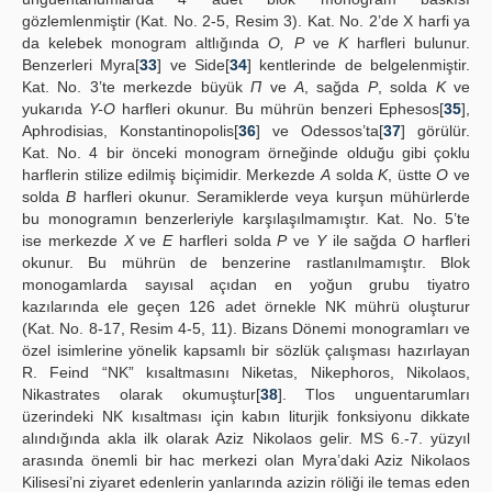
gözlemlenmiştir (Kat. No. 2-5, Resim 3). Kat. No. 2’de X harfi ya
da kelebek monogram altlığında
O, P
ve
K
harfleri bulunur.
Benzerleri Myra[
33
] ve Side[
34
] kentlerinde de belgelenmiştir.
Kat. No. 3’te merkezde büyük
Π
ve
A
, sağda
P
, solda
K
ve
yukarıda
Y-O
harfleri okunur. Bu mührün benzeri Ephesos[
35
],
Aphrodisias, Konstantinopolis[
36
] ve Odessos’ta[
37
] görülür.
Kat. No. 4 bir önceki monogram örneğinde olduğu gibi çoklu
harflerin stilize edilmiş biçimidir. Merkezde
A
solda
K
, üstte
O
ve
solda
B
harfleri okunur. Seramiklerde veya kurşun mühürlerde
bu monogramın benzerleriyle karşılaşılmamıştır. Kat. No. 5’te
ise merkezde
X
ve
E
harfleri solda
P
ve
Y
ile sağda
O
harfleri
okunur. Bu mührün de benzerine rastlanılmamıştır. Blok
monogamlarda sayısal açıdan en yoğun grubu tiyatro
kazılarında ele geçen 126 adet örnekle NK mührü oluşturur
(Kat. No. 8-17, Resim 4-5, 11). Bizans Dönemi monogramları ve
özel isimlerine yönelik kapsamlı bir sözlük çalışması hazırlayan
R. Feind “NK” kısaltmasını Niketas, Nikephoros, Nikolaos,
Nikastrates olarak okumuştur[
38
]. Tlos unguentarumları
üzerindeki NK kısaltması için kabın liturjik fonksiyonu dikkate
alındığında akla ilk olarak Aziz Nikolaos gelir. MS 6.-7. yüzyıl
arasında önemli bir hac merkezi olan Myra’daki Aziz Nikolaos
Kilisesi’ni ziyaret edenlerin yanlarında azizin röliği ile temas eden