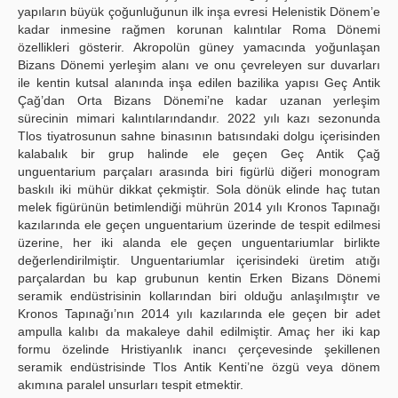
yapıların büyük çoğunluğunun ilk inşa evresi Helenistik Dönem’e
kadar inmesine rağmen korunan kalıntılar Roma Dönemi
özellikleri gösterir. Akropolün güney yamacında yoğunlaşan
Bizans Dönemi yerleşim alanı ve onu çevreleyen sur duvarları
ile kentin kutsal alanında inşa edilen bazilika yapısı Geç Antik
Çağ’dan Orta Bizans Dönemi’ne kadar uzanan yerleşim
sürecinin mimari kalıntılarındandır. 2022 yılı kazı sezonunda
Tlos tiyatrosunun sahne binasının batısındaki dolgu içerisinden
kalabalık bir grup halinde ele geçen Geç Antik Çağ
unguentarium parçaları arasında biri figürlü diğeri monogram
baskılı iki mühür dikkat çekmiştir. Sola dönük elinde haç tutan
melek figürünün betimlendiği mührün 2014 yılı Kronos Tapınağı
kazılarında ele geçen unguentarium üzerinde de tespit edilmesi
üzerine, her iki alanda ele geçen unguentariumlar birlikte
değerlendirilmiştir. Unguentariumlar içerisindeki üretim atığı
parçalardan bu kap grubunun kentin Erken Bizans Dönemi
seramik endüstrisinin kollarından biri olduğu anlaşılmıştır ve
Kronos Tapınağı’nın 2014 yılı kazılarında ele geçen bir adet
ampulla kalıbı da makaleye dahil edilmiştir. Amaç her iki kap
formu özelinde Hristiyanlık inancı çerçevesinde şekillenen
seramik endüstrisinde Tlos Antik Kenti’ne özgü veya dönem
akımına paralel unsurları tespit etmektir.