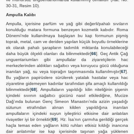
30-31, Resim 10).
Ampulla Kalıbı
Ampulla, içerisine parfüm ve yağ gibi değerli/pahalı sıvıların
konulduğu matara formuna benzeyen kozmetik kabıdır. Roma
Dönemi’nde kullanılmaya başlayan bu kap formunun pişmiş
toprak, metal, cam ve deriden yapılan küçük boyutlu örneklerine
ek olarak pahalı şarapların tadımlık miktarda konulabileceği
daha büyük ölçekli olanları da bilinmektedir[
66
]. Geç Antik Çağ
unguentariumları gibi ampullalar da ziyaretçilerin hac
merkezlerinden aldıkları sağaltıcı veya koruyucu gücü olduğuna
inanılan yağ, su veya toprağın taşınmasında kullanılmıştır[
67
].
Bu yağların papirüslere sürülerek yatalak hastalar veya hac
ziyaretine gidemeyen kadınlar tarafından şifa amaçlı kullanıldığı
bilinmektedir[
68
]. Ampullaların yapıldığı kilin niteliğinin şişenin
içindeki sıvının sağaltıcı gücünü nasıl etkilediğine, Mucize
Dağ’ında bulunan Genç Simeon Manastırı’nda azizin yaşadığı
sütunun etrafından alınan kilden yapıldığına inanılan
ampullaların içindeki suyun iyileştirici etkisine dair anlatılan
rivayetler iyi bir örnektir[
69
]. Hz. İsa’nın çarmıha gerildiği gerçek
haçla temas eden yağların kötü ruhları etkisiz kıldığı inancına
dair anlatımlar ise kap içerisinde taşınan yağa yüklenen