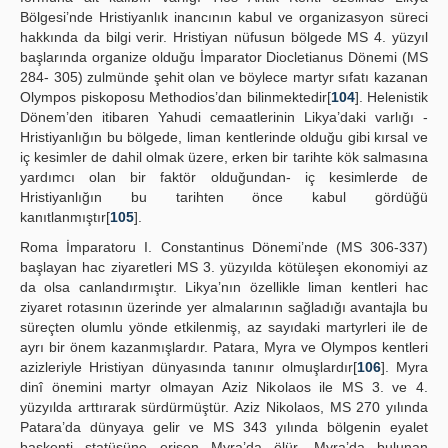
Bölgesi’nde Hristiyanlık inancının kabul ve organizasyon süreci
hakkında da bilgi verir. Hristiyan nüfusun bölgede MS 4. yüzyıl
başlarında organize olduğu İmparator Diocletianus Dönemi (MS
284- 305) zulmünde şehit olan ve böylece martyr sıfatı kazanan
Olympos piskoposu Methodios’dan bilinmektedir[
104
]. Helenistik
Dönem’den itibaren Yahudi cemaatlerinin Likya’daki varlığı -
Hristiyanlığın bu bölgede, liman kentlerinde olduğu gibi kırsal ve
iç kesimler de dahil olmak üzere, erken bir tarihte kök salmasına
yardımcı olan bir faktör olduğundan- iç kesimlerde de
Hristiyanlığın bu tarihten önce kabul gördüğü
kanıtlanmıştır[
105
].
Roma İmparatoru I. Constantinus Dönemi’nde (MS 306-337)
başlayan hac ziyaretleri MS 3. yüzyılda kötüleşen ekonomiyi az
da olsa canlandırmıştır. Likya’nın özellikle liman kentleri hac
ziyaret rotasının üzerinde yer almalarının sağladığı avantajla bu
süreçten olumlu yönde etkilenmiş, az sayıdaki martyrleri ile de
ayrı bir önem kazanmışlardır. Patara, Myra ve Olympos kentleri
azizleriyle Hristiyan dünyasında tanınır olmuşlardır[
106
]. Myra
dinî önemini martyr olmayan Aziz Nikolaos ile MS 3. ve 4.
yüzyılda arttırarak sürdürmüştür. Aziz Nikolaos, MS 270 yılında
Patara’da dünyaya gelir ve MS 343 yılında bölgenin eyalet
başkenti statüsüne erişen Myra’da ölür. Myra’da bulunan