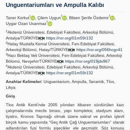
Unguentariumları ve Ampulla Kalıbı
İlkeler
1
2
3
Taner Korkut
, Çilem Uygun
, Bilsen Şerife Özdemir
,
4
Yayın Politikaları
Uygar Ozan Usanmaz
1
Akdeniz Üniversitesi, Edebiyat Fakültesi, Arkeoloji Bölümü,
Kılavuzlar
Antalya/TÜRKİYE
https://ror.org/01m59r132
2
Hatay Mustafa Kemal Üniversitesi, Fen-Edebiyat Fakültesi,
İletişim
Arkeoloji Bölümü, Hatay/TÜRKİYE
https://ror.org/056hcgc41
3
Hacı Bektaş Veli Üniversitesi, Fen-Edebiyat Fakültesi, Arkeoloji
Bölümü, Nevşehir/TÜRKİYE
https://ror.org/019jds967
4
Akdeniz Üniversitesi, Edebiyat Fakültesi, Arkeoloji Bölümü,
Antalya/TÜRKİYE
https://ror.org/01m59r132
Anahtar Kelimeler:
Unguentarium, Ampulla, Seramik, Tlos,
Likya.
Giriş
Tlos Antik Kenti’nde 2005 yılından itibaren sürdürülen kazı
çalışmalarında meclis binası, yapı kompleksi, stadyum alanı,
tiyatro, Kronos Tapınağı olmak üzere sakral ve profan işlevli
birçok kamu yapısında “Geç Antik Çağ Unguentariumları” olarak
adlandırılan fusi formlu şişecikler ele geçmiştir. Söz konusu