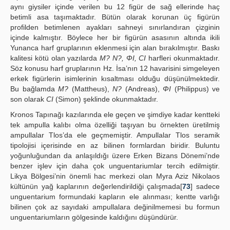
aynı giysiler içinde verilen bu 12 figür de sağ ellerinde haç
betimli asa taşımaktadır. Bütün olarak korunan üç figürün
profilden betimlenen ayakları sahneyi sınırlandıran çizginin
içinde kalmıştır. Böylece her bir figürün asasının altında ikili
Yunanca harf gruplarının eklenmesi için alan bırakılmıştır. Baskı
kalitesi kötü olan yazılarda
M? N?, ΦI, CI
harfleri okunmaktadır.
Söz konusu harf gruplarının Hz. İsa’nın 12 havarisini simgeleyen
erkek figürlerin isimlerinin kısaltması olduğu düşünülmektedir.
Bu bağlamda
M?
(Mattheus),
N?
(Andreas),
ΦI
(Philippus) ve
son olarak
CI
(Simon) şeklinde okunmaktadır.
Kronos Tapınağı kazılarında ele geçen ve şimdiye kadar kentteki
tek ampulla kalıbı olma özelliği taşıyan bu örnekten üretilmiş
ampullalar Tlos’da ele geçmemiştir. Ampullalar Tlos seramik
tipolojisi içerisinde en az bilinen formlardan biridir. Buluntu
yoğunluğundan da anlaşıldığı üzere Erken Bizans Dönemi’nde
benzer işlev için daha çok unguentariumlar tercih edilmiştir.
Likya Bölgesi’nin önemli hac merkezi olan Myra Aziz Nikolaos
kültünün yağ kaplarının değerlendirildiği çalışmada[
73
] sadece
unguentarium formundaki kapların ele alınması; kentte varlığı
bilinen çok az sayıdaki ampullalara değinilmemesi bu formun
unguentariumların gölgesinde kaldığını düşündürür.