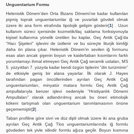
Unguentarium Formu
Helenistik Dönem’den Orta Bizans Dönemi’ne kadar kullanılan
pişmiş toprak unguentariumlar iğ ve yuvarlak gövdeli olmak
üzere iki ana form etrafında tipolojik gelişim gösterir[
1
] . Uzun
kullanım süreci içerisinde kozmetik/ilaç saklama fonksiyonuyla
kişisel kullanıma yönelik üretilen bu kaplar, Geç Antik Çağ’da
“Hacı Şişeleri” işlevini de üstlenir ve bu süreçte liturjik kimliği
daha ön plana çıkar. Helenistik Dönem’in sevilen iğ formunu
esas alan ancak şişenin boyun ve kaide/taban kısımlarını farklı
yorumlamayı ihmal etmeyen Geç Antik Çağ seramik ustaları, MS
5. yüzyıldan 7. yüzyıla kadar kendi özgün tiplerini “din turizminin”
de etkisiyle geniş bir alana yayarlar. İlk olarak J. Hayes
tarafından pagan öncüllerinden ayrılan Geç Antik Çağ
unguentariumları, minyatür matara formlu Geç Antik Çağ
ampullalarıyla benzer işlevi nedeniyle “Hristiyanlık Dönemi
Ampullaları” olarak adlandırılmış ancak bu öneri etimolojik
kökeni tartışmalı olan unguentarium tanımlamasının önüne
geçememiştir[
2
] .
Taban profiline göre sivri ve düz dipli olmak üzere iki ana gruba
ayrılan Geç Antik Çağ Tlos unguentariumlarında iğ formlu
gövdeden tek yivle silindir formlu ağıza geçilir. Boyun kısmına