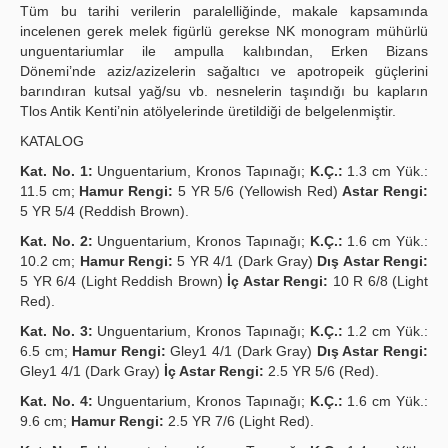
Tüm bu tarihi verilerin paralelliğinde, makale kapsamında
incelenen gerek melek figürlü gerekse NK monogram mühürlü
unguentariumlar ile ampulla kalıbından, Erken Bizans
Dönemi’nde aziz/azizelerin sağaltıcı ve apotropeik güçlerini
barındıran kutsal yağ/su vb. nesnelerin taşındığı bu kapların
Tlos Antik Kenti’nin atölyelerinde üretildiği de belgelenmiştir.
KATALOG
Kat. No. 1:
Unguentarium, Kronos Tapınağı;
K.Ç.:
1.3 cm Yük.:
11.5 cm;
Hamur Rengi:
5 YR 5/6 (Yellowish Red)
Astar Rengi:
5 YR 5/4 (Reddish Brown).
Kat. No. 2:
Unguentarium, Kronos Tapınağı;
K.Ç.:
1.6 cm Yük.:
10.2 cm;
Hamur Rengi:
5 YR 4/1 (Dark Gray)
Dış Astar Rengi:
5 YR 6/4 (Light Reddish Brown)
İç Astar Rengi:
10 R 6/8 (Light
Red).
Kat. No. 3:
Unguentarium, Kronos Tapınağı;
K.Ç.:
1.2 cm Yük.:
6.5 cm;
Hamur Rengi:
Gley1 4/1 (Dark Gray)
Dış Astar Rengi:
Gley1 4/1 (Dark Gray)
İç Astar Rengi:
2.5 YR 5/6 (Red).
Kat. No. 4:
Unguentarium, Kronos Tapınağı;
K.Ç.:
1.6 cm Yük.:
9.6 cm;
Hamur Rengi:
2.5 YR 7/6 (Light Red).