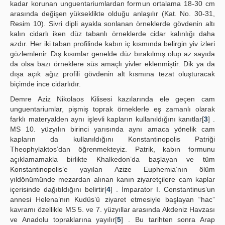
kadar korunan unguentariumlardan formun ortalama 18-30 cm
arasında değişen yükseklikte olduğu anlaşılır (Kat. No. 30-31,
Resim 10). Sivri dipli ayakla sonlanan örneklerde gövdenin altı
kalın cidarlı iken düz tabanlı örneklerde cidar kalınlığı daha
azdır. Her iki taban profilinde kabın iç kısmında belirgin yiv izleri
gözlemlenir. Dış kısımlar genelde düz bırakılmış olup az sayıda
da olsa bazı örneklere süs amaçlı yivler eklenmiştir. Dik ya da
dışa açık ağız profili gövdenin alt kısmına tezat oluşturacak
biçimde ince cidarlıdır.
Demre Aziz Nikolaos Kilisesi kazılarında ele geçen cam
unguentariumlar, pişmiş toprak örneklerle eş zamanlı olarak
farklı materyalden aynı işlevli kapların kullanıldığını kanıtlar[
3
] .
MS 10. yüzyılın birinci yarısında aynı amaca yönelik cam
kapların da kullanıldığını Konstantinopolis Patriği
Theophylaktos’dan öğrenmekteyiz. Patrik, kabın formunu
açıklamamakla birlikte Khalkedon’da başlayan ve tüm
Konstantinopolis’e yayılan Azize Euphemia’nın ölüm
yıldönümünde mezardan alınan kanın ziyaretçilere cam kaplar
içerisinde dağıtıldığını belirtir[
4
] . İmparator I. Constantinus’un
annesi Helena’nın Kudüs’ü ziyaret etmesiyle başlayan “hac”
kavramı özellikle MS 5. ve 7. yüzyıllar arasında Akdeniz Havzası
ve Anadolu topraklarına yayılır[
5
] . Bu tarihten sonra Arap