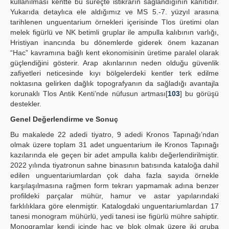
kullanılması kentte bu süreçte istikrarın sağlandığının kanıtıdır.
Yukarıda detaylıca ele aldığımız ve MS 5.-7. yüzyıl arasına
tarihlenen unguentarium örnekleri içerisinde Tlos üretimi olan
melek figürlü ve NK betimli gruplar ile ampulla kalıbının varlığı,
Hristiyan inancında bu dönemlerde giderek önem kazanan
“Hac” kavramına bağlı kent ekonomisinin üretime paralel olarak
güçlendiğini gösterir. Arap akınlarının neden olduğu güvenlik
zafiyetleri neticesinde kıyı bölgelerdeki kentler terk edilme
noktasına gelirken dağlık topografyanın da sağladığı avantajla
korunaklı Tlos Antik Kenti’nde nüfusun artması[
103
] bu görüşü
destekler.
Genel Değerlendirme ve Sonuç
Bu makalede 22 adedi tiyatro, 9 adedi Kronos Tapınağı’ndan
olmak üzere toplam 31 adet unguentarium ile Kronos Tapınağı
kazılarında ele geçen bir adet ampulla kalıbı değerlendirilmiştir.
2022 yılında tiyatronun sahne binasının batısında kataloğa dahil
edilen unguentariumlardan çok daha fazla sayıda örnekle
karşılaşılmasına rağmen form tekrarı yapmamak adına benzer
profildeki parçalar mühür, hamur ve astar yapılarındaki
farklılıklara göre elenmiştir. Katalogdaki unguentariumlardan 17
tanesi monogram mühürlü, yedi tanesi ise figürlü mühre sahiptir.
Monogramlar kendi içinde haç ve blok olmak üzere iki gruba