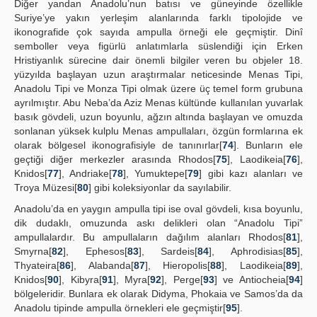
Diğer yandan Anadolu’nun batısı ve güneyinde özellikle
Suriye’ye yakın yerleşim alanlarında farklı tipolojide ve
ikonografide çok sayıda ampulla örneği ele geçmiştir. Dinî
semboller veya figürlü anlatımlarla süslendiği için Erken
Hristiyanlık sürecine dair önemli bilgiler veren bu objeler 18.
yüzyılda başlayan uzun araştırmalar neticesinde Menas Tipi,
Anadolu Tipi ve Monza Tipi olmak üzere üç temel form grubuna
ayrılmıştır. Abu Neba’da Aziz Menas kültünde kullanılan yuvarlak
basık gövdeli, uzun boyunlu, ağzın altında başlayan ve omuzda
sonlanan yüksek kulplu Menas ampullaları, özgün formlarına ek
olarak bölgesel ikonografisiyle de tanınırlar[
74
]. Bunların ele
geçtiği diğer merkezler arasında Rhodos[
75
], Laodikeia[
76
],
Knidos[
77
], Andriake[
78
], Yumuktepe[
79
] gibi kazı alanları ve
Troya Müzesi[
80
] gibi koleksiyonlar da sayılabilir.
Anadolu’da en yaygın ampulla tipi ise oval gövdeli, kısa boyunlu,
dik dudaklı, omuzunda askı delikleri olan “Anadolu Tipi”
ampullalardır. Bu ampullaların dağılım alanları Rhodos[
81
],
Smyrna[
82
], Ephesos[
83
], Sardeis[
84
], Aphrodisias[
85
],
Thyateira[
86
], Alabanda[
87
], Hieropolis[
88
], Laodikeia[
89
],
Knidos[
90
], Kibyra[
91
], Myra[
92
], Perge[
93
] ve Antiocheia[
94
]
bölgeleridir. Bunlara ek olarak Didyma, Phokaia ve Samos’da da
Anadolu tipinde ampulla örnekleri ele geçmiştir[
95
].