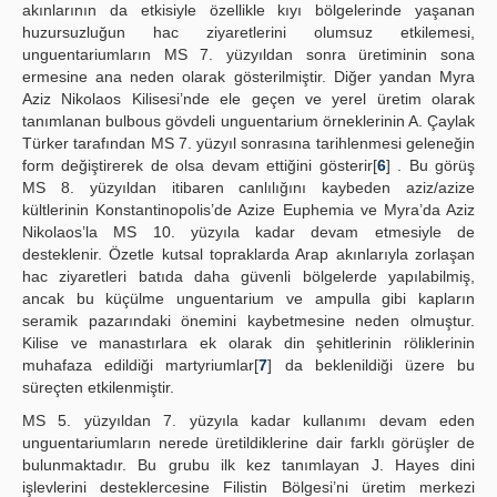
akınlarının da etkisiyle özellikle kıyı bölgelerinde yaşanan
huzursuzluğun hac ziyaretlerini olumsuz etkilemesi,
unguentariumların MS 7. yüzyıldan sonra üretiminin sona
ermesine ana neden olarak gösterilmiştir. Diğer yandan Myra
Aziz Nikolaos Kilisesi’nde ele geçen ve yerel üretim olarak
tanımlanan bulbous gövdeli unguentarium örneklerinin A. Çaylak
Türker tarafından MS 7. yüzyıl sonrasına tarihlenmesi geleneğin
form değiştirerek de olsa devam ettiğini gösterir[
6
] . Bu görüş
MS 8. yüzyıldan itibaren canlılığını kaybeden aziz/azize
kültlerinin Konstantinopolis’de Azize Euphemia ve Myra’da Aziz
Nikolaos’la MS 10. yüzyıla kadar devam etmesiyle de
desteklenir. Özetle kutsal topraklarda Arap akınlarıyla zorlaşan
hac ziyaretleri batıda daha güvenli bölgelerde yapılabilmiş,
ancak bu küçülme unguentarium ve ampulla gibi kapların
seramik pazarındaki önemini kaybetmesine neden olmuştur.
Kilise ve manastırlara ek olarak din şehitlerinin röliklerinin
muhafaza edildiği martyriumlar[
7
] da beklenildiği üzere bu
süreçten etkilenmiştir.
MS 5. yüzyıldan 7. yüzyıla kadar kullanımı devam eden
unguentariumların nerede üretildiklerine dair farklı görüşler de
bulunmaktadır. Bu grubu ilk kez tanımlayan J. Hayes dini
işlevlerini desteklercesine Filistin Bölgesi’ni üretim merkezi