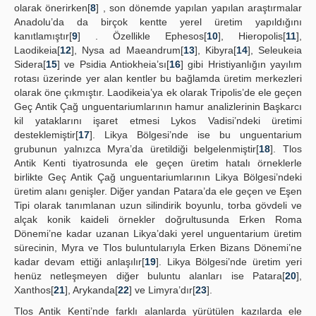
olarak önerirken[
8
] , son dönemde yapılan yapılan araştırmalar
Anadolu’da da birçok kentte yerel üretim yapıldığını
kanıtlamıştır[
9
] . Özellikle Ephesos[
10
], Hieropolis[
11
],
Laodikeia[
12
], Nysa ad Maeandrum[
13
], Kibyra[
14
], Seleukeia
Sidera[
15
] ve Psidia Antiokheia’sı[
16
] gibi Hristiyanlığın yayılım
rotası üzerinde yer alan kentler bu bağlamda üretim merkezleri
olarak öne çıkmıştır. Laodikeia’ya ek olarak Tripolis’de ele geçen
Geç Antik Çağ unguentariumlarının hamur analizlerinin Başkarcı
kil yataklarını işaret etmesi Lykos Vadisi’ndeki üretimi
desteklemiştir[
17
]. Likya Bölgesi’nde ise bu unguentarium
grubunun yalnızca Myra’da üretildiği belgelenmiştir[
18
]. Tlos
Antik Kenti tiyatrosunda ele geçen üretim hatalı örneklerle
birlikte Geç Antik Çağ unguentariumlarının Likya Bölgesi’ndeki
üretim alanı genişler. Diğer yandan Patara’da ele geçen ve Eşen
Tipi olarak tanımlanan uzun silindirik boyunlu, torba gövdeli ve
alçak konik kaideli örnekler doğrultusunda Erken Roma
Dönemi’ne kadar uzanan Likya’daki yerel unguentarium üretim
sürecinin, Myra ve Tlos buluntularıyla Erken Bizans Dönemi’ne
kadar devam ettiği anlaşılır[
19
]. Likya Bölgesi’nde üretim yeri
henüz netleşmeyen diğer buluntu alanları ise Patara[
20
],
Xanthos[
21
], Arykanda[
22
] ve Limyra’dır[
23
].
Tlos Antik Kenti’nde farklı alanlarda yürütülen kazılarda ele