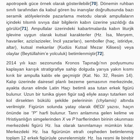
apotropeik güce örnek olarak gösterilebilir[
70
]. Dönemin ruhban
sınıfı tarafından da kabul gören bu inanışlar doğrultusunda bazı
seramik atölyelerinde pazarlama metodu olarak ampullaların
içindeki tılsımlı sıvıya dair bilgilerin kabın üzerine yazıldığı da
görülür[
71
]. Ampullalar üzerindeki kabartmalarda kabın liturjik
işlevine uygun olarak kutsal karakterler (Hz. İsa, Meryem,
havariler, aziz/azizeler, İncil yazarları), semboller (haç, istiridye,
altar), kutsal mekanlar (Kudüs Kutsal Mezar Kilisesi) veya
olaylar (Beytüllahim’e yolculuk) betimlenmiştir[
72
].
2014 yılı kazı sezonunda Kronos Tapınağı’nın podyumunu
kaplayan karışık stratigrafiye sahip dolguda yarıya yakın kısmı
kırık bir ampulla kalıbı ele geçmiştir (Kat. No. 32, Resim 14).
Kalıp üzerinde dairesel planlı bezeme şemasının merkezinde,
ayakta duran elinde Latin Haçı betimli asa tutan erkek figürü
bulunur. Uzun bir tunika giyen figür sağ eliyle asayı tutarken sol
kol dirsekten bükülü şekilde pelerininin
(chylamis)
altında
verilmiştir. Figürün solunda yatay olarak
ϴEΩI
yazısı, haçın
önünde ise
“P”
harfi bulunur. Tanrı anlamına gelen kelime ve
Hristiyanlığın simgelerinden
X
ve
P
harflerinden birinin okunması
merkezdeki figürü Hz. İsa olarak tanımlamayı mümkün kılar.
Merkezdeki Hz. İsa figürünün etrafı cepheden betimlenmiş
toplam 12 erkek figürüyle çevrelenmiştir. Hz. İsa resmi ile birebir