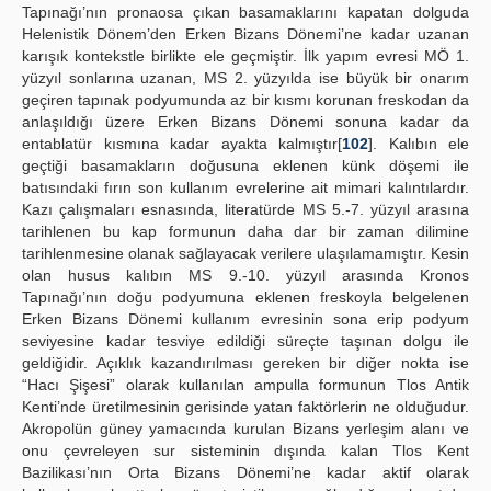
Tapınağı’nın pronaosa çıkan basamaklarını kapatan dolguda
Helenistik Dönem’den Erken Bizans Dönemi’ne kadar uzanan
karışık kontekstle birlikte ele geçmiştir. İlk yapım evresi MÖ 1.
yüzyıl sonlarına uzanan, MS 2. yüzyılda ise büyük bir onarım
geçiren tapınak podyumunda az bir kısmı korunan freskodan da
anlaşıldığı üzere Erken Bizans Dönemi sonuna kadar da
entablatür kısmına kadar ayakta kalmıştır[
102
]. Kalıbın ele
geçtiği basamakların doğusuna eklenen künk döşemi ile
batısındaki fırın son kullanım evrelerine ait mimari kalıntılardır.
Kazı çalışmaları esnasında, literatürde MS 5.-7. yüzyıl arasına
tarihlenen bu kap formunun daha dar bir zaman dilimine
tarihlenmesine olanak sağlayacak verilere ulaşılamamıştır. Kesin
olan husus kalıbın MS 9.-10. yüzyıl arasında Kronos
Tapınağı’nın doğu podyumuna eklenen freskoyla belgelenen
Erken Bizans Dönemi kullanım evresinin sona erip podyum
seviyesine kadar tesviye edildiği süreçte taşınan dolgu ile
geldiğidir. Açıklık kazandırılması gereken bir diğer nokta ise
“Hacı Şişesi” olarak kullanılan ampulla formunun Tlos Antik
Kenti’nde üretilmesinin gerisinde yatan faktörlerin ne olduğudur.
Akropolün güney yamacında kurulan Bizans yerleşim alanı ve
onu çevreleyen sur sisteminin dışında kalan Tlos Kent
Bazilikası’nın Orta Bizans Dönemi’ne kadar aktif olarak