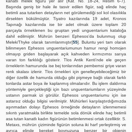
kanatlı melek figürü yer alır (Kat. No. 18-24, Resim 6-7).
Başında geniş bir hale ile tasvir edilen figür, sağ elinde haç
betimli asa tutarken detayların net görülemediği sol kol olasılıkla
dirsekten bükülmüştür. Tiyatro kazılarında 19 adet, Kronos
Tapınağı kazılarında ise bir adet olmak üzere toplam 20
parçayla örneklenen bu gruptan yedi unguentarium kataloğa
dahil edilmiştir. Mührün benzeri Ephesos’da bulunmuş olup
Melek/Thyke olarak tanımlanmıştır[
55
]. Buluntu yeri tam olarak
bilinmeyen Ephesos unguentariumunun hamur rengi homojen
olmayıp griden başlayarak açık kahveden kırmızımsı sarıya
varan ton farklılığı gösterir. Tlos Antik Kenti’nde ele geçen
örneklerin hamurunda ise bej tonlarından pembemsi griye varan
renk skalası izlenir. Tlos örnekleri için genelleyebileceğimiz bir
diğer özellik de hamurda olduğu gibi pişmeye bağlı olarak farklı
tonlarda astar boya ile kaplanmış olmalarıdır. Bu işlem daldırma
yöntemiyle gerçekleştiği için bazı unguentariumların yüzeyinde
ustanın parmak izi görülür. Ephesos unguentariumu için ise
astarsız olduğu bilgisi verilmiştir. Mühürleri karşılaştırdığımızda
aşınmadan dolayı Ephesos örneğinde detayların izlenmemesi
sıkıntı yaratmakla birlikte temelde sola dönük elinde haç betimli
asa tutan kanatlı kadın figürünün betimlenmesi ortak özelliktir. S.
Metaxs, mührün çiziminde figürün soluna iki harf yerleştirmiş ve
ayrıca elinde bereket boynuzuna benzer bir objenin