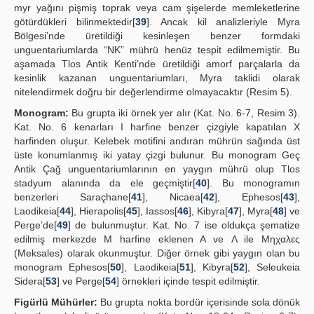
myr yağını pişmiş toprak veya cam şişelerde memleketlerine
götürdükleri bilinmektedir[
39
]. Ancak kil analizleriyle Myra
Bölgesi’nde üretildiği kesinleşen benzer formdaki
unguentariumlarda “NK” mührü henüz tespit edilmemiştir. Bu
aşamada Tlos Antik Kenti’nde üretildiği amorf parçalarla da
kesinlik kazanan unguentariumları, Myra taklidi olarak
nitelendirmek doğru bir değerlendirme olmayacaktır (Resim 5).
Monogram:
Bu grupta iki örnek yer alır (Kat. No. 6-7, Resim 3).
Kat. No. 6 kenarları I harfine benzer çizgiyle kapatılan X
harfinden oluşur. Kelebek motifini andıran mührün sağında üst
üste konumlanmış iki yatay çizgi bulunur. Bu monogram Geç
Antik Çağ unguentariumlarının en yaygın mührü olup Tlos
stadyum alanında da ele geçmiştir[
40
]. Bu monogramın
benzerleri Saraçhane[
41
], Nicaea[
42
], Ephesos[
43
],
Laodikeia[
44
], Hierapolis[
45
], Iassos[
46
], Kibyra[
47
], Myra[
48
] ve
Perge’de[
49
] de bulunmuştur. Kat. No. 7 ise oldukça şematize
edilmiş merkezde M harfine eklenen A ve Λ ile Μηχαλες
(Meksales) olarak okunmuştur. Diğer örnek gibi yaygın olan bu
monogram Ephesos[
50
], Laodikeia[
51
], Kibyra[
52
], Seleukeia
Sidera[
53
] ve Perge[
54
] örnekleri içinde tespit edilmiştir.
Figürlü Mühürler:
Bu grupta nokta bordür içerisinde sola dönük