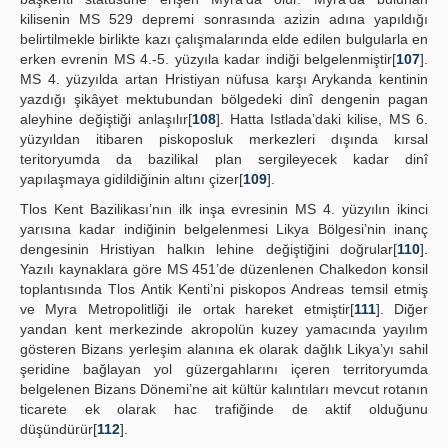
kilisenin MS 529 depremi sonrasında azizin adına yapıldığı
belirtilmekle birlikte kazı çalışmalarında elde edilen bulgularla en
erken evrenin MS 4.-5. yüzyıla kadar indiği belgelenmiştir[
107
].
MS 4. yüzyılda artan Hristiyan nüfusa karşı Arykanda kentinin
yazdığı şikâyet mektubundan bölgedeki dinî dengenin pagan
aleyhine değiştiği anlaşılır[
108
]. Hatta Istlada’daki kilise, MS 6.
yüzyıldan itibaren piskoposluk merkezleri dışında kırsal
teritoryumda da bazilikal plan sergileyecek kadar dinî
yapılaşmaya gidildiğinin altını çizer[
109
].
Tlos Kent Bazilikası’nın ilk inşa evresinin MS 4. yüzyılın ikinci
yarısına kadar indiğinin belgelenmesi Likya Bölgesi’nin inanç
dengesinin Hristiyan halkın lehine değiştiğini doğrular[
110
].
Yazılı kaynaklara göre MS 451’de düzenlenen Chalkedon konsil
toplantısında Tlos Antik Kenti’ni piskopos Andreas temsil etmiş
ve Myra Metropolitliği ile ortak hareket etmiştir[
111
]. Diğer
yandan kent merkezinde akropolün kuzey yamacında yayılım
gösteren Bizans yerleşim alanına ek olarak dağlık Likya’yı sahil
şeridine bağlayan yol güzergahlarını içeren territoryumda
belgelenen Bizans Dönemi’ne ait kültür kalıntıları mevcut rotanın
ticarete ek olarak hac trafiğinde de aktif olduğunu
düşündürür[
112
].