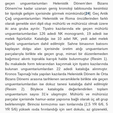
geçen unguentariumları Helenistik Dönem’den Bizans
Dönemi’ne kadar uzanan geniş kronoloji tablosunda kesintisiz
bir tipolojik gelişim içerisinde görmek mümkündür[
24
]. Geç Antik
Çağ unguentariumları Helenistik ve Roma öncüllerinden farklı
olarak genelde sivri dipli olup mühürlü ve mühürsüz olmak üzere
iki ana gruba ayrılır. Tiyatro kazılarında ele geçen mühürlü
unguentariumlardan 126 adedi NK monogramlı, 19 adedi ise
melek figürlüdür. Kataloğa ise 10 adet NK, yedi adet melek
figürlü unguentarium dahil edilmiştir. Sahne binasının batısını
kaplayan dolgu alan içerisinde üretim atığı unguentarium
parçalarıyla birlikte ele geçen grup, mimari bir düzenlemeden
bağımsız akıntı toprakla karışık halde bulunmuştur (Resim 1).
Bu makalede form tekrarından kaçınmak için tiyatro kazılarında
bulunan unguentariumlardan 22 adedi kataloğa alınmıştır.
Kronos Tapınağı’nda yapılan kazılarda Helenistik Dönem ile Orta
Bizans Dönemi arasına tarihlenen seramiklerle birlikte ele geçen
unguentariumlardan ise dokuz tanesi kataloğa dahil edilmiştir
(Resim 2). Böylece katalogda değerlendirilen toplam
unguentarium sayısı 31’e ulaşmıştır. Mühürlü ve mühürsüz
parçalar içerisinde hamur-astar yapısına bağlı olarak üç alt grup
belirlenmiştir. Birincisi kırmızımsı sarı tonlarında (2,5 YR 6/6, 5
YR 5/6) yüksek ısıda fırınlandığı için sert dokulu, az gözenekli,