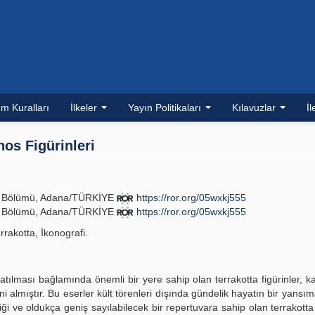
m Kuralları
İlkeler
Yayın Politikaları
Kılavuzlar
İl
os Figürinleri
oji Bölümü, Adana/TÜRKİYE
https://ror.org/05wxkj555
oji Bölümü, Adana/TÜRKİYE
https://ror.org/05wxkj555
rrakotta, İkonografi.
atılması bağlamında önemli bir yere sahip olan terrakotta figürinler, k
ni almıştır. Bu eserler kült törenleri dışında gündelik hayatın bir yansı
iği ve oldukça geniş sayılabilecek bir repertuvara sahip olan terrakotta f