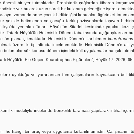
er önemli bir yer tutmaktadır. Prehistorik çağlardan itibaren karşımı
ndisine yer bularak uzun süreli bir kullanım geleneğine işaret etmekte
os
aynı zamanda anne-çocuk birlikteliğini konu alan figürinleri tanımlam
ur şekilde betimlenen ve çocuğu farklı pozisyonlarda taşıyan birbirin
Kilikya’da yer alan Tatarlı Höyük’ün Sitadel kesiminde yapılan kazı ç
adır. Tatarlı Höyük’ün Helenistik Dönem tabakasında açığa çıkarılan bu f
le ön plana çıkmaktadır. Helenistik Dönem’e tarihlenen
kourotrophos
mak üzere iki tip altında incelenmektedir. Helenistik Dönem’e ait ya
nen buluntular söz konusu dönem içindeki kült uygulamalarına ışık tutmak
arlı Höyük’te Ele Geçen Kourotrophos Figürinleri”, Höyük 17, 2026, 65
kelere uyulduğu ve yararlanılan tüm çalışmaların kaynakçada belirtil
kemlik modeliyle incelendi. Benzerlik taraması yapılarak intihal içerme
ı herhangi bir araç veya uygulama kullanılmamıştır. Çalışmanın tüm