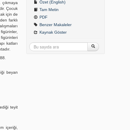
Özet (English)
za çıkmaya
dir. Çocuk
Tam Metin
ak için de
PDF
den farklı
Benzer Makaleler
alışmaları
igürinler,
Kaynak Göster
figürinleri
pı katları
tadır.
-88.
diği beyan
diği teyit
 içeriği,