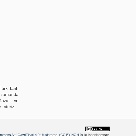
Türk Tarih
nı zamanda
Kazısı ve
 ederiz.
mmons Atıf-GayriTicari 4.0 Uluslararası (CC BY-NC 4.0)
ile lisanslanmıştır.