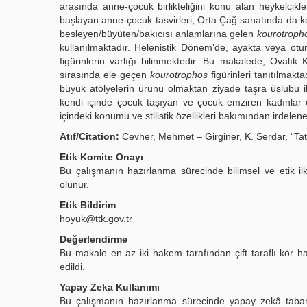
arasında anne-çocuk birlikteliğini konu alan heykelcikl
başlayan anne-çocuk tasvirleri, Orta Çağ sanatında da ke
besleyen/büyüten/bakıcısı anlamlarına gelen
kourotroph
kullanılmaktadır. Helenistik Dönem’de, ayakta veya otur
figürinlerin varlığı bilinmektedir. Bu makalede, Ovalık 
sırasında ele geçen
kourotrophos
figürinleri tanıtılmakt
büyük atölyelerin ürünü olmaktan ziyade taşra üslubu i
kendi içinde çocuk taşıyan ve çocuk emziren kadınlar ol
içindeki konumu ve stilistik özellikleri bakımından irdele
Atıf/Citation:
Cevher, Mehmet – Girginer, K. Serdar, “Tat
Etik Komite Onayı
Bu çalışmanın hazırlanma sürecinde bilimsel ve etik il
olunur.
Etik Bildirim
hoyuk@ttk.gov.tr
Değerlendirme
Bu makale en az iki hakem tarafından çift taraflı kör ha
edildi.
Yapay Zeka Kullanımı
Bu çalışmanın hazırlanma sürecinde yapay zekâ tabanl