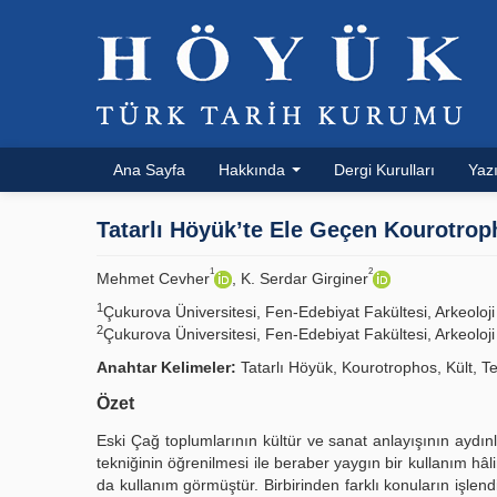
Ana Sayfa
Hakkında
Dergi Kurulları
Yazı
Tatarlı Höyük’te Ele Geçen Kourotroph
1
2
Mehmet Cevher
, K. Serdar Girginer
1
Çukurova Üniversitesi, Fen-Edebiyat Fakültesi, Arkeol
2
Çukurova Üniversitesi, Fen-Edebiyat Fakültesi, Arkeol
Anahtar Kelimeler:
Tatarlı Höyük, Kourotrophos, Kült, Te
Özet
Eski Çağ toplumlarının kültür ve sanat anlayışının aydınl
tekniğinin öğrenilmesi ile beraber yaygın bir kullanım hâli
da kullanım görmüştür. Birbirinden farklı konuların işlend