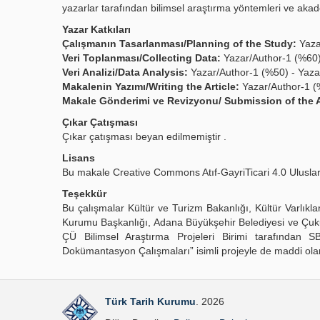
yazarlar tarafından bilimsel araştırma yöntemleri ve akadem
Yazar Katkıları
Çalışmanın Tasarlanması/Planning of the Study:
Yaza
Veri Toplanması/Collecting Data:
Yazar/Author-1 (%60)
Veri Analizi/Data Analysis:
Yazar/Author-1 (%50) - Yaza
Makalenin Yazımı/Writing the Article:
Yazar/Author-1 (
Makale Gönderimi ve Revizyonu/ Submission of the A
Çıkar Çatışması
Çıkar çatışması beyan edilmemiştir .
Lisans
Bu makale Creative Commons Atıf-GayriTicari 4.0 Uluslara
Teşekkür
Bu çalışmalar Kültür ve Turizm Bakanlığı, Kültür Varlık
Kurumu Başkanlığı, Adana Büyükşehir Belediyesi ve Çukur
ÇÜ Bilimsel Araştırma Projeleri Birimi tarafından 
Dokümantasyon Çalışmaları” isimli projeyle de maddi olar
Türk Tarih Kurumu
. 2026