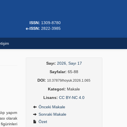
ISSN:
1309-8780
e-ISSN:
2822-3985
etişim
Sayı:
2026, Sayı 17
Sayfalar:
65-88
DOI:
10.37879/hoyuk.2026.1.065
Kategori:
Makale
Lisans:
CC BY-NC 4.0
Önceki Makale
alıp yapım
Sonraki Makale
ması olarak
Özet
igürinleri