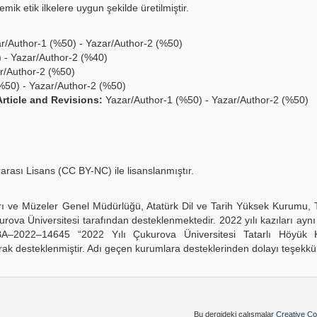
ik etik ilkelere uygun şekilde üretilmiştir.
r/Author-1 (%50) - Yazar/Author-2 (%50)
 - Yazar/Author-2 (%40)
r/Author-2 (%50)
%50) - Yazar/Author-2 (%50)
rticle and Revisions:
Yazar/Author-1 (%50) - Yazar/Author-2 (%50)
rası Lisans (CC BY-NC) ile lisanslanmıştır.
ları ve Müzeler Genel Müdürlüğü, Atatürk Dil ve Tarih Yüksek Kurumu, 
ova Üniversitesi tarafından desteklenmektedir. 2022 yılı kazıları ay
SBA–2022–14645 “2022 Yılı Çukurova Üniversitesi Tatarlı Höyük 
ak desteklenmiştir. Adı geçen kurumlara desteklerinden dolayı teşekkür
Bu dergideki çalışmalar
Creative Co