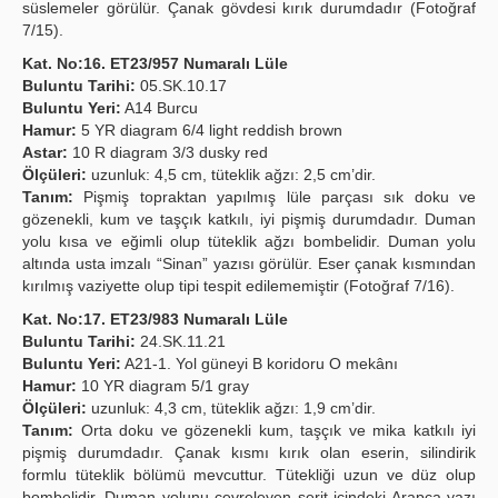
süslemeler görülür. Çanak gövdesi kırık durumdadır (Fotoğraf
7/15).
Kat. No:16. ET23/957 Numaralı Lüle
Buluntu Tarihi:
05.SK.10.17
Buluntu Yeri:
A14 Burcu
Hamur:
5 YR diagram 6/4 light reddish brown
Astar:
10 R diagram 3/3 dusky red
Ölçüleri:
uzunluk: 4,5 cm, tüteklik ağzı: 2,5 cm’dir.
Tanım:
Pişmiş topraktan yapılmış lüle parçası sık doku ve
gözenekli, kum ve taşçık katkılı, iyi pişmiş durumdadır. Duman
yolu kısa ve eğimli olup tüteklik ağzı bombelidir. Duman yolu
altında usta imzalı “Sinan” yazısı görülür. Eser çanak kısmından
kırılmış vaziyette olup tipi tespit edilememiştir (Fotoğraf 7/16).
Kat. No:17. ET23/983 Numaralı Lüle
Buluntu Tarihi:
24.SK.11.21
Buluntu Yeri:
A21-1. Yol güneyi B koridoru O mekânı
Hamur:
10 YR diagram 5/1 gray
Ölçüleri:
uzunluk: 4,3 cm, tüteklik ağzı: 1,9 cm’dir.
Tanım:
Orta doku ve gözenekli kum, taşçık ve mika katkılı iyi
pişmiş durumdadır. Çanak kısmı kırık olan eserin, silindirik
formlu tüteklik bölümü mevcuttur. Tütekliği uzun ve düz olup
bombelidir. Duman yolunu çevreleyen şerit içindeki Arapça yazı