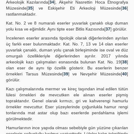
Arkeolojik Kazılarında[
34
], Akşehir Nasrettin Hoca Etnografya
Müzesinde[
35
] ve Eskişehir Eti Arkeoloji Müzesinde[
36
]
rastlanmaktadır.
Kat. No. 2 ve 8 numaralı eserler yuvarlak çanaklı olup duman
yolu kısa ve eğimlidir. Aynı tipte eser Bitlis Kazısında[
37
] görülür.
İncelenen eserler arasında tipolojik olarak diğerlerinden ayrılan
üç farklı eser bulunmaktadır. Kat. No. 7, 13 ve 14 olan eserler
yuvarlak çanaklı, duman yolu çanak birleşiminde ise oval ve düz
omurgalı özellikleriyle diğerlerinden ayrılır. 2017 yılında
arkeolojik kazı çalışmaları esnasında bulunan Kat. No. 19[
38
]
olan eser de aynı tip özellik gösterir. Bu eserlerin benzer
örnekleri Tarsus Müzesinde[
39
] ve Nevşehir Müzesinde[
40
]
görülür.
Kazı çalışmalarında mermer ve kireç taşından imal edilen tütün
lülesi örnekleri de mevcutken ele alınan eserler pişmiş
topraktandır. Genel olarak kırmızı, gri ve kahverengi hamurlu
örnekler mevcuttur. Eser yüzeylerinde çoğunlukla hamur rengi
tonlarında mat astar olup bazı eserlerde perdahlama işlemi
görülmektedir.
Hamurlarının ince yapıda olması sebebiyle gün yüzüne çıkarılan
eserlerin çoğunluğu kırılmış vaziyettedir. Lüleler kalıp tekniğinde