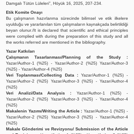
Damgalı Tütün Lüleleri”, Höyük 16, 2025, 207-234.
Etik Komite Onayı
Bu çalışmanın hazırlanma sürecinde bilimsel ve etik ilkelere
uyulduğu ve yararlanılan tüm çalışmaların kaynakçada belirtildiği
beyan olunur./It is declared that scientific and ethical principles
were complied with during the preparation of this study and all
the works referred are mentioned in the bibliography.
Yazar Katkıları
Çalışmanın Tasarlanması/Planning of the Study :
Yazar/Author-1 (%25) - Yazar/Author-2 (%25) Yazar/Author-3
(%25) - Yazar/Author-4 (%25)
Veri Toplanması/Collecting Data :
Yazar/Author-1 (%25) -
Yazar/Author-2 (%25) Yazar/Author-3 (%25) - Yazar/Author-4
(%25)
Veri Analizi/Data Analysis :
Yazar/Author-1 (%25) -
Yazar/Author-2 (%25) Yazar/Author-3 (%25) - Yazar/Author-4
(%25)
Makalenin Yazımı/Writing the Article :
Yazar/Author-1 (%25) -
Yazar/Author-2 (%25) Yazar/Author-3 (%25) - Yazar/Author-4
(%25)
Makale Gönderimi ve Revizyonu/ Submission of the Article