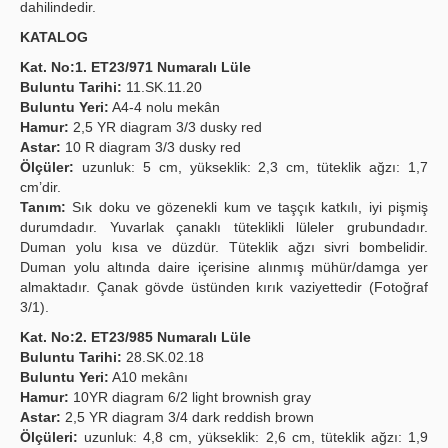
dahilindedir.
KATALOG
Kat. No:1. ET23/971 Numaralı Lüle
Buluntu Tarihi:
11.SK.11.20
Buluntu Yeri:
A4-4 nolu mekân
Hamur:
2,5 YR diagram 3/3 dusky red
Astar:
10 R diagram 3/3 dusky red
Ölçüler:
uzunluk: 5 cm, yükseklik: 2,3 cm, tüteklik ağzı: 1,7
cm’dir.
Tanım:
Sık doku ve gözenekli kum ve taşçık katkılı, iyi pişmiş
durumdadır. Yuvarlak çanaklı tüteklikli lüleler grubundadır.
Duman yolu kısa ve düzdür. Tüteklik ağzı sivri bombelidir.
Duman yolu altında daire içerisine alınmış mühür/damga yer
almaktadır. Çanak gövde üstünden kırık vaziyettedir (Fotoğraf
3/1).
Kat. No:2. ET23/985 Numaralı Lüle
Buluntu Tarihi:
28.SK.02.18
Buluntu Yeri:
A10 mekânı
Hamur:
10YR diagram 6/2 light brownish gray
Astar:
2,5 YR diagram 3/4 dark reddish brown
Ölçüleri:
uzunluk: 4,8 cm, yükseklik: 2,6 cm, tüteklik ağzı: 1,9