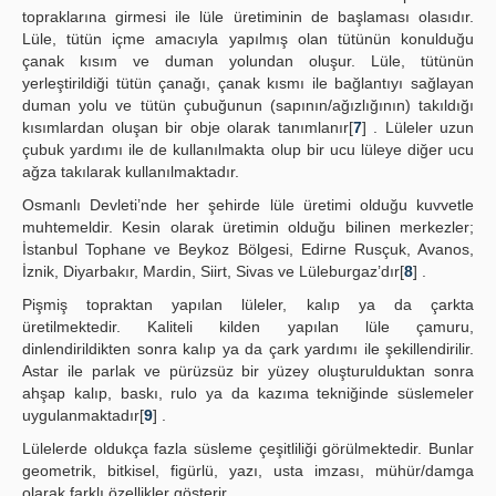
topraklarına girmesi ile lüle üretiminin de başlaması olasıdır.
Lüle, tütün içme amacıyla yapılmış olan tütünün konulduğu
çanak kısım ve duman yolundan oluşur. Lüle, tütünün
yerleştirildiği tütün çanağı, çanak kısmı ile bağlantıyı sağlayan
duman yolu ve tütün çubuğunun (sapının/ağızlığının) takıldığı
kısımlardan oluşan bir obje olarak tanımlanır[
7
] . Lüleler uzun
çubuk yardımı ile de kullanılmakta olup bir ucu lüleye diğer ucu
ağza takılarak kullanılmaktadır.
Osmanlı Devleti’nde her şehirde lüle üretimi olduğu kuvvetle
muhtemeldir. Kesin olarak üretimin olduğu bilinen merkezler;
İstanbul Tophane ve Beykoz Bölgesi, Edirne Rusçuk, Avanos,
İznik, Diyarbakır, Mardin, Siirt, Sivas ve Lüleburgaz’dır[
8
] .
Pişmiş topraktan yapılan lüleler, kalıp ya da çarkta
üretilmektedir. Kaliteli kilden yapılan lüle çamuru,
dinlendirildikten sonra kalıp ya da çark yardımı ile şekillendirilir.
Astar ile parlak ve pürüzsüz bir yüzey oluşturulduktan sonra
ahşap kalıp, baskı, rulo ya da kazıma tekniğinde süslemeler
uygulanmaktadır[
9
] .
Lülelerde oldukça fazla süsleme çeşitliliği görülmektedir. Bunlar
geometrik, bitkisel, figürlü, yazı, usta imzası, mühür/damga
olarak farklı özellikler gösterir.