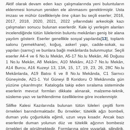
Aktif olarak devam eden kazı çalışmalarında yeni buluntuların
eklenmesi konunun yeniden ele alınmasını gerektirmiştir. Usta
imzası ve mühür özellikleriyle öne çıkan bu seçili eserler; 2016,
2017, 2018, 2020, 2021, 2022 yıllarındaki arkeolojik kazı
çalışmaları sonucu bulunan eserlerdir. Kale içi yerleşim alanları
incelendiğinde tütün lülelerinin buluntu mekânları geniş bir alana
yayılım gösterir. Eserler genellikle sosyal yapılarda[
13
], toplantı
salonu (yemekhane), koğuş, askerî yapı, cadde-sokak, su
yapıları (sarnıç) ve bunlara bağlı mekânlarda bulunmuştur. Seçili
eserler A4-4 ve 6 No.lu Mekân, A5-17 No.lu Mekân, A6 Doğusu
1 No.lu Mekân, A8 Mekânı, A10 Mekânı, A12-7 No.lu Mekân,
A14 Burcu, A16 Kuzeyi 13, 13A, 15, 17, 19, 23, 26, 28C No.lu
Mekânlarda, A19 Batısı 6 ve 8 No.lu Mekânda, C1 Sarnıcı
Güneyinde, A21-1. Yol Güneyi B Koridoru O Mekânında gün
yüzüne çıkarılmıştır. Katalogda takip eden sıralama sisteminde
eserlerin mevcut formları dikkate alınarak, malzeme-teknik,
süsleme-yazı ve tarihlendirme özelliklerine göre incelenmiştir.
Silifke Kalesi Kazılarında bulunan tütün lüleleri çeşitli form
örnekleri barındırmaktadır. Bu örnekler; tüteklik ağzı bombeli,
duman yolu çoğunlukla eğimli, uzun veya kısadır. Ancak bazı
eserlerde duman yolunun düz ve tüteklik ağzının bombesiz
örnekleri de görülmektedir. Formlarına göre yuvarlak, silindirik,