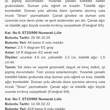
iyi pişmiş durumdadır. Yuvarlak çanaklı tüteklikli lüleler
grubundadır. Duman yolu eğimli ve kısadır. Tüteklik ağzı
bombelidir. Duman yolu altında daire içerisine alınmış usta
imzalı “Sinan” yazmaktadır. Çanak gövdesi ve duman yolu
üzerinde ince derin yivler ve şerit süslemeler yer alır. Çanak ağzı
ve tüteklik ağzı büyük oranda kırılmış vaziyettedir (Fotoğraf 4/5).
Kat. No:6. ET23/990 Numaralı Lüle
Buluntu Tarihi:
26.SK.10.20
Buluntu Yeri:
A4 batısı 6 nolu mekân
Hamur:
2.5 Y diagram 5/1 gray
Astar:
10 R diagram 4/2 weak red
Ölçüler:
uzunluk: 4,6 cm, yükseklik: 2,2 cm, tüteklik ağzı: 1,5
cm’dir.
Tanım:
Sık doku ve seyrek gözenekli, taşçık ve kireç katkılı, iyi
pişmiş durumdadır. Tüm yüzeyi astarlanmıştır. Yuvarlak çanaklı
tüteklikli lüleler grubunda olup duman yolu eğimli ve kısa, tüteklik
ağzı bombelidir. Duman yolu altında daire içerisine alınmış usta
imzalı “Sinan” yazmaktadır. Çanak ağzı ve tüteklik ağzı büyük
oranda kırılmış vaziyettedir (Fotoğraf 4/6).
Kat. No:7. ET23/992 Numaralı Lüle
Buluntu Tarihi:
14.SK.02.22
Buluntu Yeri:
A19 batısı 6 nolu mekân