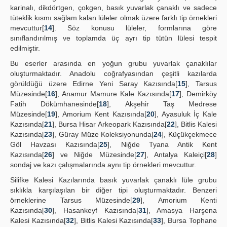
karinalı, dikdörtgen, çokgen, basık yuvarlak çanaklı ve sadece
tüteklik kısmı sağlam kalan lüleler olmak üzere farklı tip örnekleri
mevcuttur[
14
]. Söz konusu lüleler, formlarına göre
sınıflandırılmış ve toplamda üç ayrı tip tütün lülesi tespit
edilmiştir.
Bu eserler arasında en yoğun grubu yuvarlak çanaklılar
oluşturmaktadır. Anadolu coğrafyasından çeşitli kazılarda
görüldüğü üzere Edirne Yeni Saray Kazısında[
15
], Tarsus
Müzesinde[
16
], Anamur Mamure Kale Kazısında[
17
], Demirköy
Fatih Dökümhanesinde[
18
], Akşehir Taş Medrese
Müzesinde[
19
], Amorium Kent Kazısında[
20
], Ayasuluk İç Kale
Kazısında[
21
], Bursa Hisar Arkeopark Kazısında[
22
], Bitlis Kalesi
Kazısında[
23
], Güray Müze Koleksiyonunda[
24
], Küçükçekmece
Göl Havzası Kazısında[
25
], Niğde Tyana Antik Kent
Kazısında[
26
] ve Niğde Müzesinde[
27
], Antalya Kaleiçi[
28
]
sondaj ve kazı çalışmalarında aynı tip örnekleri mevcuttur.
Silifke Kalesi Kazılarında basık yuvarlak çanaklı lüle grubu
sıklıkla karşılaşılan bir diğer tipi oluşturmaktadır. Benzeri
örneklerine Tarsus Müzesinde[
29
], Amorium Kenti
Kazısında[
30
], Hasankeyf Kazısında[
31
], Amasya Harşena
Kalesi Kazısında[
32
], Bitlis Kalesi Kazısında[
33
], Bursa Tophane