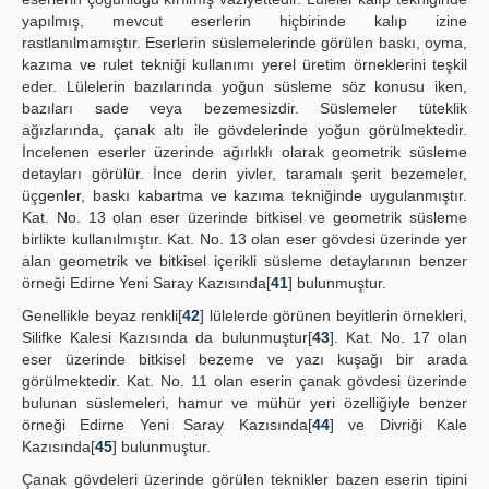
yapılmış, mevcut eserlerin hiçbirinde kalıp izine
rastlanılmamıştır. Eserlerin süslemelerinde görülen baskı, oyma,
kazıma ve rulet tekniği kullanımı yerel üretim örneklerini teşkil
eder. Lülelerin bazılarında yoğun süsleme söz konusu iken,
bazıları sade veya bezemesizdir. Süslemeler tüteklik
ağızlarında, çanak altı ile gövdelerinde yoğun görülmektedir.
İncelenen eserler üzerinde ağırlıklı olarak geometrik süsleme
detayları görülür. İnce derin yivler, taramalı şerit bezemeler,
üçgenler, baskı kabartma ve kazıma tekniğinde uygulanmıştır.
Kat. No. 13 olan eser üzerinde bitkisel ve geometrik süsleme
birlikte kullanılmıştır. Kat. No. 13 olan eser gövdesi üzerinde yer
alan geometrik ve bitkisel içerikli süsleme detaylarının benzer
örneği Edirne Yeni Saray Kazısında[
41
] bulunmuştur.
Genellikle beyaz renkli[
42
] lülelerde görünen beyitlerin örnekleri,
Silifke Kalesi Kazısında da bulunmuştur[
43
]. Kat. No. 17 olan
eser üzerinde bitkisel bezeme ve yazı kuşağı bir arada
görülmektedir. Kat. No. 11 olan eserin çanak gövdesi üzerinde
bulunan süslemeleri, hamur ve mühür yeri özelliğiyle benzer
örneği Edirne Yeni Saray Kazısında[
44
] ve Divriği Kale
Kazısında[
45
] bulunmuştur.
Çanak gövdeleri üzerinde görülen teknikler bazen eserin tipini