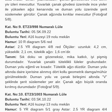
yiv izleri mevcuttur. Yuvarlak çanak gövdesi üzerinde ince yivler
ile yükselen ağız kenarında ve duman yolu üzerinde şerit
süslemeler görülür: Çanak ağzında kırıklar mevcuttur (Fotoğraf
5/8).
Kat. No:9. ET23/998 Numaralı Lüle
Buluntu Tarihi:
05.SK.09.22
Buluntu Yeri:
A16 kuzeyi 19 nolu mekân
Hamur:
10 R diagram 5/6 red
Astar:
2.5 YR diagram 4/8 red Ölçüler: uzunluk: 4,2 cm,
yükseklik: 2,1 cm, tüteklik ağzı: 1,6 cm’dir.
Tanım:
Sık doku ve gözeneksiz, mika katkılı, iyi pişmiş
durumdadır. Yuvarlak çanaklı tüteklikli lüleler grubundadır.
Duman yolu eğimli ve kısadır. Tüteklik ağzı düzdür. Duman yolu
altında daire içerisine alınmış dört kollu geometrik damga/mühür
görülmektedir. Duman yolu ve çanak birleşimi altında “V”
şeklinde şerit süslemeler yer alır. Çanak ağzı büyük oranda
kırılmış durumdadır (Fotoğraf 5/9).
Kat. No:10. ET23/1003 Numaralı Lüle
Buluntu Tarihi:
03.SK.10.22
Buluntu Yeri:
A16 kuzeyi 13 nolu mekân
Hamur:
5 YR diagram 5/1 gray Astar: 2.5 YR diagram 4/4