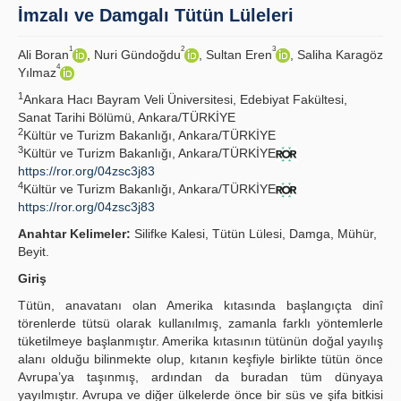
İmzalı ve Damgalı Tütün Lüleleri
İlkeler
1
2
3
Ali Boran
, Nuri Gündoğdu
, Sultan Eren
, Saliha Karagöz
4
Yayın Politikaları
Yılmaz
1
Ankara Hacı Bayram Veli Üniversitesi, Edebiyat Fakültesi,
Kılavuzlar
Sanat Tarihi Bölümü, Ankara/TÜRKİYE
2
Kültür ve Turizm Bakanlığı, Ankara/TÜRKİYE
İletişim
3
Kültür ve Turizm Bakanlığı, Ankara/TÜRKİYE
https://ror.org/04zsc3j83
4
Kültür ve Turizm Bakanlığı, Ankara/TÜRKİYE
https://ror.org/04zsc3j83
Anahtar Kelimeler:
Silifke Kalesi, Tütün Lülesi, Damga, Mühür,
Beyit.
Giriş
Tütün, anavatanı olan Amerika kıtasında başlangıçta dinî
törenlerde tütsü olarak kullanılmış, zamanla farklı yöntemlerle
tüketilmeye başlanmıştır. Amerika kıtasının tütünün doğal yayılış
alanı olduğu bilinmekte olup, kıtanın keşfiyle birlikte tütün önce
Avrupa’ya taşınmış, ardından da buradan tüm dünyaya
yayılmıştır. Avrupa ve diğer ülkelerde önce bir süs ve şifa bitkisi