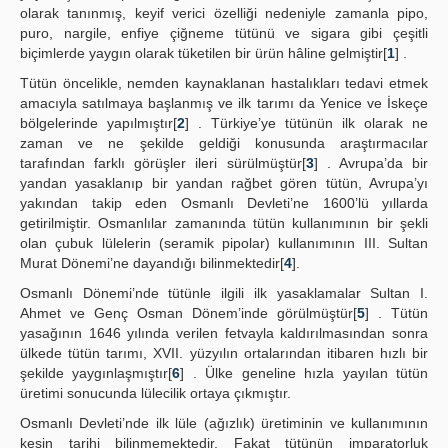
olarak tanınmış, keyif verici özelliği nedeniyle zamanla pipo,
puro, nargile, enfiye çiğneme tütünü ve sigara gibi çeşitli
biçimlerde yaygın olarak tüketilen bir ürün hâline gelmiştir[
1
] .
Tütün öncelikle, nemden kaynaklanan hastalıkları tedavi etmek
amacıyla satılmaya başlanmış ve ilk tarımı da Yenice ve İskeçe
bölgelerinde yapılmıştır[
2
] . Türkiye’ye tütünün ilk olarak ne
zaman ve ne şekilde geldiği konusunda araştırmacılar
tarafından farklı görüşler ileri sürülmüştür[
3
] . Avrupa’da bir
yandan yasaklanıp bir yandan rağbet gören tütün, Avrupa’yı
yakından takip eden Osmanlı Devleti’ne 1600’lü yıllarda
getirilmiştir. Osmanlılar zamanında tütün kullanımının bir şekli
olan çubuk lülelerin (seramik pipolar) kullanımının III. Sultan
Murat Dönemi’ne dayandığı bilinmektedir[
4
].
Osmanlı Dönemi’nde tütünle ilgili ilk yasaklamalar Sultan I.
Ahmet ve Genç Osman Dönem’inde görülmüştür[
5
] . Tütün
yasağının 1646 yılında verilen fetvayla kaldırılmasından sonra
ülkede tütün tarımı, XVII. yüzyılın ortalarından itibaren hızlı bir
şekilde yaygınlaşmıştır[
6
] . Ülke geneline hızla yayılan tütün
üretimi sonucunda lülecilik ortaya çıkmıştır.
Osmanlı Devleti’nde ilk lüle (ağızlık) üretiminin ve kullanımının
kesin tarihi bilinmemektedir. Fakat tütünün imparatorluk