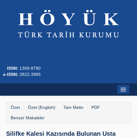
ISSN:
1309-8780
e-ISSN:
2822-3985
Ana Sayfa
Özet
Özet (English)
Tam Metin
PDF
Hakkında
Benzer Makaleler
Dergi Kurulları
Silifke Kalesi Kazısında Bulunan Usta
Yazım Kuralları