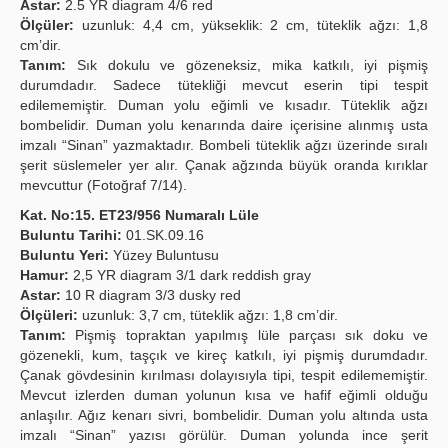
Astar:
2.5 YR diagram 4/6 red
Ölçüler:
uzunluk: 4,4 cm, yükseklik: 2 cm, tüteklik ağzı: 1,8
cm’dir.
Tanım:
Sık dokulu ve gözeneksiz, mika katkılı, iyi pişmiş
durumdadır. Sadece tütekliği mevcut eserin tipi tespit
edilememiştir. Duman yolu eğimli ve kısadır. Tüteklik ağzı
bombelidir. Duman yolu kenarında daire içerisine alınmış usta
imzalı “Sinan” yazmaktadır. Bombeli tüteklik ağzı üzerinde sıralı
şerit süslemeler yer alır. Çanak ağzında büyük oranda kırıklar
mevcuttur (Fotoğraf 7/14).
Kat. No:15. ET23/956 Numaralı Lüle
Buluntu Tarihi:
01.SK.09.16
Buluntu Yeri:
Yüzey Buluntusu
Hamur:
2,5 YR diagram 3/1 dark reddish gray
Astar:
10 R diagram 3/3 dusky red
Ölçüleri:
uzunluk: 3,7 cm, tüteklik ağzı: 1,8 cm’dir.
Tanım:
Pişmiş topraktan yapılmış lüle parçası sık doku ve
gözenekli, kum, taşçık ve kireç katkılı, iyi pişmiş durumdadır.
Çanak gövdesinin kırılması dolayısıyla tipi, tespit edilememiştir.
Mevcut izlerden duman yolunun kısa ve hafif eğimli olduğu
anlaşılır. Ağız kenarı sivri, bombelidir. Duman yolu altında usta
imzalı “Sinan” yazısı görülür. Duman yolunda ince şerit