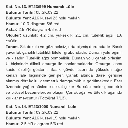
Kat. No:13. ET23/999 Numaralı Lüle
Buluntu Tarihi:
05.SK.09.22
Buluntu Yeri:
A16 kuzeyi 23 nolu mekân
Hamur:
10 R diagram 5/6 red
Astar:
2.5 YR diagram 4/8 red
Ölçüler:
uzunluk: 4,2 cm, yükseklik: 2,1 cm, tüteklik ağzı: 1,6
cm’dir.
Tanım:
Sık dokulu ve gözeneksiz, orta pişmiş durumdadır. Basık
yuvarlak çanaklı tüteklikli lüleler grubundadır. Duman yolu eğimli
ve kısadır. Tüteklik ağzı bombelidir. Duman yolu çanak birleşimi
U biçiminde dilimli omurga ile sonlanmaktadır. Omurga kısmı
kaide özelliği gösterir. Basık gövde üzerinde yükselen ağız
kenarı lale biçiminde genişler. Çanak altında daire içerisine
alınmış dört kollu, geometrik damga/mühür görülmektedir. Eser
üzerinde yoğun süsleme dikkat çeker. Bu süslemeler geometrik
ve bitkisel bezemelerden oluşur. Çanak ağzı ve tüteklik ağzında
kırıklar mevcuttur (Fotoğraf 7/13).
Kat. No:14. ET23/1000 Numaralı Lüle
Buluntu Tarihi:
09.SK.09.22
Buluntu Yeri:
A16 kuzeyi 15 nolu mekân
Hamur:
2.5 YR diagram 5/6 red