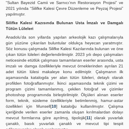
“Sultan Bayezid Camii ve Sarnıcı’nın Restorasyon Projesi” ve
2021 yılında “Silifke Kalesi Çevre Düzenleme ve Peyzaj Projesi”
yapılmıştır.
Silifke Kalesi Kazısında Bulunan Usta İmzalı ve Damgalı
Tütün Lüleleri
Anadolu’da son yıllarda yapılan arkeolojik kazı çalışmalarıyla
gün yüzüne çıkarılan buluntular oldukça heyecan yaratmıştır.
Söz konusu çalışmada Silifke Kalesi Kazılarında bulunan ve öne
çıkan tütün lüleleri değerlendirilmiştir. 2023 yılı depo çalışmaları
neticesinde etütlük çalışması tamamlanan eserler arasında, usta
imzalı ve damga özellikleriyle mevcut örneklerinden ayrılan 21
adet tütün lülesi makaleye konu edilmiştir. Çalışmanın ilk
aşamasında katalogda yer alan tütün lüleleri, detaylı olarak
profilden fotoğraflanmıştır. İkinci aşamasında teknik çizimi ve
program çizimi tamamlanmış, çekilen fotoğraf ve çizimler
photoshop programında birleştirilmiştir. Ölçüleri alınan eserler
form, teknik, süsleme özellikleriyle betimlenmiş, hamur-astar
özellikleri için Munsell[
10
] kataloğu kullanılmıştır. Çalışma
içeriğinde verilen eserler zamanla oluşan kırılmalardan dolayı
mevcut formlarına göre ayrılmış, tipolojik[
11
] olarak yuvarlak
çanaklı, basık yuvarlak çanaklı ve mevcut tipi tespit