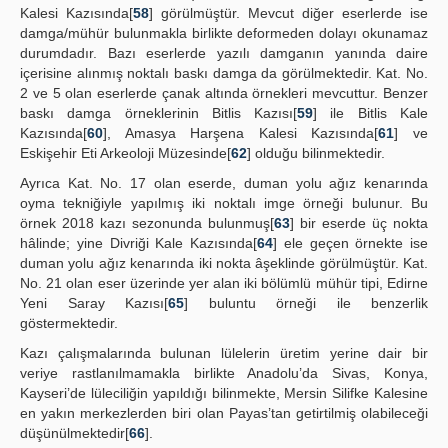
Kalesi Kazısında[
58
] görülmüştür. Mevcut diğer eserlerde ise
damga/mühür bulunmakla birlikte deformeden dolayı okunamaz
durumdadır. Bazı eserlerde yazılı damganın yanında daire
içerisine alınmış noktalı baskı damga da görülmektedir. Kat. No.
2 ve 5 olan eserlerde çanak altında örnekleri mevcuttur. Benzer
baskı damga örneklerinin Bitlis Kazısı[
59
] ile Bitlis Kale
Kazısında[
60
], Amasya Harşena Kalesi Kazısında[
61
] ve
Eskişehir Eti Arkeoloji Müzesinde[
62
] olduğu bilinmektedir.
Ayrıca Kat. No. 17 olan eserde, duman yolu ağız kenarında
oyma tekniğiyle yapılmış iki noktalı imge örneği bulunur. Bu
örnek 2018 kazı sezonunda bulunmuş[
63
] bir eserde üç nokta
hâlinde; yine Divriği Kale Kazısında[
64
] ele geçen örnekte ise
duman yolu ağız kenarında iki nokta âşeklinde görülmüştür. Kat.
No. 21 olan eser üzerinde yer alan iki bölümlü mühür tipi, Edirne
Yeni Saray Kazısı[
65
] buluntu örneği ile benzerlik
göstermektedir.
Kazı çalışmalarında bulunan lülelerin üretim yerine dair bir
veriye rastlanılmamakla birlikte Anadolu’da Sivas, Konya,
Kayseri’de lüleciliğin yapıldığı bilinmekte, Mersin Silifke Kalesine
en yakın merkezlerden biri olan Payas’tan getirtilmiş olabileceği
düşünülmektedir[
66
].