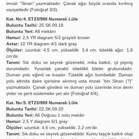
imzalı “Sinan” yazmaktadır. Çanak ağzı büyük oranda kırılmış
vaziyettedir (Fotoğraf 3/3).
Kat. No:4. ET23/988 Numaralı Lüle
Buluntu Tarihi:
25.SK.09.18
Buluntu Yeri:
A8 mekânı
Hamur:
2,5 YR diagram 5/2 grayish brown
Astar:
10 YR diagram 4/1 dark gray
Ölçüler:
uzunluk: 4,5 cm, yükseklik: 3,4 cm, tüteklik ağzı: 1,6
cm’dir.
Tanım:
Sık doku ve seyrek gözenekli, mika katkılı, iyi pişmiş
durumdadır. Yuvarlak çanaklı tüteklikli lüleler grubundadır.
Duman yolu eğimli ve kısadır. Tüteklik ağzı bombelidir. Duman
yolu altında daire içerisine alınmış usta imzalı “bin Sinan (?)”
yazmaktadır. Çanak gövdesi ve duman yolu üzerinde ince derin
yivler ve şerit süslemeler yer alır (Fotoğraf 4/4).
Kat. No:5. ET23/989 Numaralı Lüle
Buluntu Tarihi:
02.SK.09.20
Buluntu Yeri:
A6 Doğusu 1 nolu mekân
Hamur:
2.5 Y diagram 6/1 gray
Ölçüler:
uzunluk: 4,6 cm, yükseklik: 2,2 cm’dir.
Tanım:
Sık doku ve seyrek gözeneklidir. Kumu taşçık katkılı olup