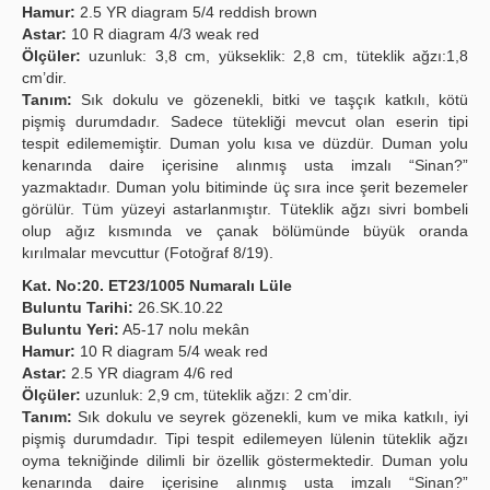
Hamur:
2.5 YR diagram 5/4 reddish brown
Astar:
10 R diagram 4/3 weak red
Ölçüler:
uzunluk: 3,8 cm, yükseklik: 2,8 cm, tüteklik ağzı:1,8
cm’dir.
Tanım:
Sık dokulu ve gözenekli, bitki ve taşçık katkılı, kötü
pişmiş durumdadır. Sadece tütekliği mevcut olan eserin tipi
tespit edilememiştir. Duman yolu kısa ve düzdür. Duman yolu
kenarında daire içerisine alınmış usta imzalı “Sinan?”
yazmaktadır. Duman yolu bitiminde üç sıra ince şerit bezemeler
görülür. Tüm yüzeyi astarlanmıştır. Tüteklik ağzı sivri bombeli
olup ağız kısmında ve çanak bölümünde büyük oranda
kırılmalar mevcuttur (Fotoğraf 8/19).
Kat. No:20. ET23/1005 Numaralı Lüle
Buluntu Tarihi:
26.SK.10.22
Buluntu Yeri:
A5-17 nolu mekân
Hamur:
10 R diagram 5/4 weak red
Astar:
2.5 YR diagram 4/6 red
Ölçüler:
uzunluk: 2,9 cm, tüteklik ağzı: 2 cm’dir.
Tanım:
Sık dokulu ve seyrek gözenekli, kum ve mika katkılı, iyi
pişmiş durumdadır. Tipi tespit edilemeyen lülenin tüteklik ağzı
oyma tekniğinde dilimli bir özellik göstermektedir. Duman yolu
kenarında daire içerisine alınmış usta imzalı “Sinan?”