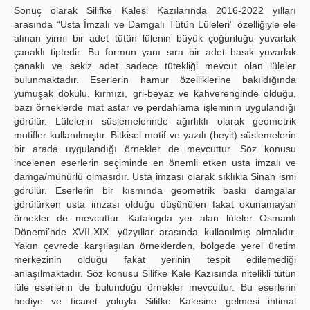
Sonuç olarak Silifke Kalesi Kazılarında 2016-2022 yılları
arasında “Usta İmzalı ve Damgalı Tütün Lüleleri” özelliğiyle ele
alınan yirmi bir adet tütün lülenin büyük çoğunluğu yuvarlak
çanaklı tiptedir. Bu formun yanı sıra bir adet basık yuvarlak
çanaklı ve sekiz adet sadece tütekliği mevcut olan lüleler
bulunmaktadır. Eserlerin hamur özelliklerine bakıldığında
yumuşak dokulu, kırmızı, gri-beyaz ve kahverenginde olduğu,
bazı örneklerde mat astar ve perdahlama işleminin uygulandığı
görülür. Lülelerin süslemelerinde ağırlıklı olarak geometrik
motifler kullanılmıştır. Bitkisel motif ve yazılı (beyit) süslemelerin
bir arada uygulandığı örnekler de mevcuttur. Söz konusu
incelenen eserlerin seçiminde en önemli etken usta imzalı ve
damga/mühürlü olmasıdır. Usta imzası olarak sıklıkla Sinan ismi
görülür. Eserlerin bir kısmında geometrik baskı damgalar
görülürken usta imzası olduğu düşünülen fakat okunamayan
örnekler de mevcuttur. Katalogda yer alan lüleler Osmanlı
Dönemi’nde XVII-XIX. yüzyıllar arasında kullanılmış olmalıdır.
Yakın çevrede karşılaşılan örneklerden, bölgede yerel üretim
merkezinin olduğu fakat yerinin tespit edilemediği
anlaşılmaktadır. Söz konusu Silifke Kale Kazısında nitelikli tütün
lüle eserlerin de bulunduğu örnekler mevcuttur. Bu eserlerin
hediye ve ticaret yoluyla Silifke Kalesine gelmesi ihtimal