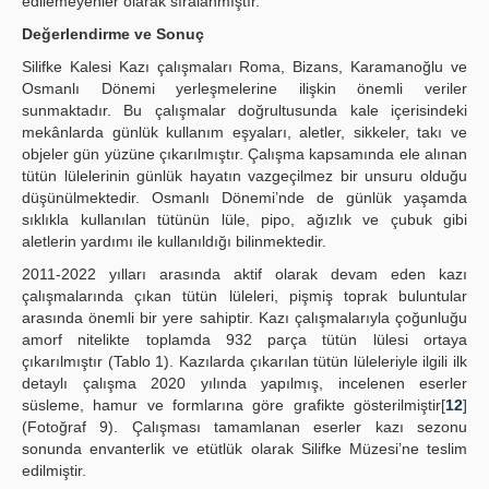
edilemeyenler olarak sıralanmıştır.
Değerlendirme ve Sonuç
Silifke Kalesi Kazı çalışmaları Roma, Bizans, Karamanoğlu ve
Osmanlı Dönemi yerleşmelerine ilişkin önemli veriler
sunmaktadır. Bu çalışmalar doğrultusunda kale içerisindeki
mekânlarda günlük kullanım eşyaları, aletler, sikkeler, takı ve
objeler gün yüzüne çıkarılmıştır. Çalışma kapsamında ele alınan
tütün lülelerinin günlük hayatın vazgeçilmez bir unsuru olduğu
düşünülmektedir. Osmanlı Dönemi’nde de günlük yaşamda
sıklıkla kullanılan tütünün lüle, pipo, ağızlık ve çubuk gibi
aletlerin yardımı ile kullanıldığı bilinmektedir.
2011-2022 yılları arasında aktif olarak devam eden kazı
çalışmalarında çıkan tütün lüleleri, pişmiş toprak buluntular
arasında önemli bir yere sahiptir. Kazı çalışmalarıyla çoğunluğu
amorf nitelikte toplamda 932 parça tütün lülesi ortaya
çıkarılmıştır (Tablo 1). Kazılarda çıkarılan tütün lüleleriyle ilgili ilk
detaylı çalışma 2020 yılında yapılmış, incelenen eserler
süsleme, hamur ve formlarına göre grafikte gösterilmiştir[
12
]
(Fotoğraf 9). Çalışması tamamlanan eserler kazı sezonu
sonunda envanterlik ve etütlük olarak Silifke Müzesi’ne teslim
edilmiştir.