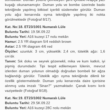
kuşağı okunamamıştır. Duman yolu ve bombe üzerinde baskı
tekniğinde yapılmış bitkisel içerikli süslemeler görülür. Duman
yolu ağız kenarında oyma tekniğiyle yapılmış iki nokta
görülmektedir (Fotoğraf 8/17).
Kat. No:18. ET23/1001 Numaralı Lüle
Buluntu Tarihi:
19.SK.09.22
Buluntu Yeri:
A16 kuzeyi 17 nolu mekân
Hamur:
2.5 YR diagram 5/4 reddish brown
Astar:
2.5 YR diagram 4/6 red
Ölçüler:
uzunluk: 3 cm, yükseklik: 2,4 cm, tüteklik ağzı: 1,6
cm’dir.
Tanım:
Sık doku ve seyrek gözenekli, mika ve kum katkılı, iyi
pişmiş durumdadır. Tipi tespit edilemeyen lülenin, mevcut
izlerden duman yolunun olmadığı doğrudan bombeli bir ağza
bağlandığı görülür. Tüteklik ağzı oyma tekniğinde dilimli bir
özellik göstermektedir. Duman yolu kenarında daire içerisine
alınmış usta imzalı “Sinan?” yazmaktadır. Çanak kısmı kırık
vaziyettedir (Fotoğraf 8/18).
Kat. No:19. ET23/1002 Numaralı Lüle
Buluntu Tarihi:
29.SK.09.22
Buluntu Yeri:
A16 kuzeyi 28C nolu mekân