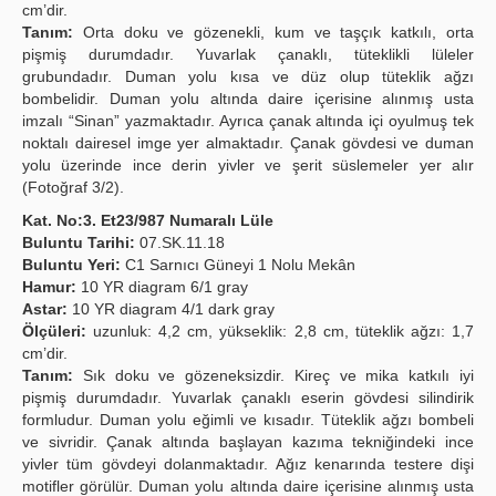
cm’dir.
Tanım:
Orta doku ve gözenekli, kum ve taşçık katkılı, orta
pişmiş durumdadır. Yuvarlak çanaklı, tüteklikli lüleler
grubundadır. Duman yolu kısa ve düz olup tüteklik ağzı
bombelidir. Duman yolu altında daire içerisine alınmış usta
imzalı “Sinan” yazmaktadır. Ayrıca çanak altında içi oyulmuş tek
noktalı dairesel imge yer almaktadır. Çanak gövdesi ve duman
yolu üzerinde ince derin yivler ve şerit süslemeler yer alır
(Fotoğraf 3/2).
Kat. No:3. Et23/987 Numaralı Lüle
Buluntu Tarihi:
07.SK.11.18
Buluntu Yeri:
C1 Sarnıcı Güneyi 1 Nolu Mekân
Hamur:
10 YR diagram 6/1 gray
Astar:
10 YR diagram 4/1 dark gray
Ölçüleri:
uzunluk: 4,2 cm, yükseklik: 2,8 cm, tüteklik ağzı: 1,7
cm’dir.
Tanım:
Sık doku ve gözeneksizdir. Kireç ve mika katkılı iyi
pişmiş durumdadır. Yuvarlak çanaklı eserin gövdesi silindirik
formludur. Duman yolu eğimli ve kısadır. Tüteklik ağzı bombeli
ve sivridir. Çanak altında başlayan kazıma tekniğindeki ince
yivler tüm gövdeyi dolanmaktadır. Ağız kenarında testere dişi
motifler görülür. Duman yolu altında daire içerisine alınmış usta