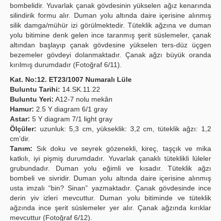
bombelidir. Yuvarlak çanak gövdesinin yükselen ağız kenarında
silindirik formu alır. Duman yolu altında daire içerisine alınmış
silik damga/mühür izi görülmektedir. Tüteklik ağzına ve duman
yolu bitimine denk gelen ince taranmış şerit süslemeler, çanak
altından başlayıp çanak gövdesine yükselen ters-düz üçgen
bezemeler gövdeyi dolanmaktadır. Çanak ağzı büyük oranda
kırılmış durumdadır (Fotoğraf 6/11).
Kat. No:12. ET23/1007 Numaralı Lüle
Buluntu Tarihi:
14.SK.11.22
Buluntu Yeri:
A12-7 nolu mekân
Hamur:
2.5 Y diagram 6/1 gray
Astar:
5 Y diagram 7/1 light gray
Ölçüler:
uzunluk: 5,3 cm, yükseklik: 3,2 cm, tüteklik ağzı: 1,2
cm’dir.
Tanım:
Sık doku ve seyrek gözenekli, kireç, taşçık ve mika
katkılı, iyi pişmiş durumdadır. Yuvarlak çanaklı tüteklikli lüleler
grubundadır. Duman yolu eğimli ve kısadır. Tüteklik ağzı
bombeli ve sivridir. Duman yolu altında daire içerisine alınmış
usta imzalı “bin? Sinan” yazmaktadır. Çanak gövdesinde ince
derin yiv izleri mevcuttur. Duman yolu bitiminde ve tüteklik
ağzında ince şerit süslemeler yer alır. Çanak ağzında kırıklar
mevcuttur (Fotoğraf 6/12).