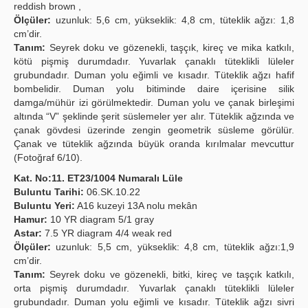
reddish brown ,
Ölçüler:
uzunluk: 5,6 cm, yükseklik: 4,8 cm, tüteklik ağzı: 1,8
cm’dir.
Tanım:
Seyrek doku ve gözenekli, taşçık, kireç ve mika katkılı,
kötü pişmiş durumdadır. Yuvarlak çanaklı tüteklikli lüleler
grubundadır. Duman yolu eğimli ve kısadır. Tüteklik ağzı hafif
bombelidir. Duman yolu bitiminde daire içerisine silik
damga/mühür izi görülmektedir. Duman yolu ve çanak birleşimi
altında “V” şeklinde şerit süslemeler yer alır. Tüteklik ağzında ve
çanak gövdesi üzerinde zengin geometrik süsleme görülür.
Çanak ve tüteklik ağzında büyük oranda kırılmalar mevcuttur
(Fotoğraf 6/10).
Kat. No:11. ET23/1004 Numaralı Lüle
Buluntu Tarihi:
06.SK.10.22
Buluntu Yeri:
A16 kuzeyi 13A nolu mekân
Hamur:
10 YR diagram 5/1 gray
Astar:
7.5 YR diagram 4/4 weak red
Ölçüler:
uzunluk: 5,5 cm, yükseklik: 4,8 cm, tüteklik ağzı:1,9
cm’dir.
Tanım:
Seyrek doku ve gözenekli, bitki, kireç ve taşçık katkılı,
orta pişmiş durumdadır. Yuvarlak çanaklı tüteklikli lüleler
grubundadır. Duman yolu eğimli ve kısadır. Tüteklik ağzı sivri