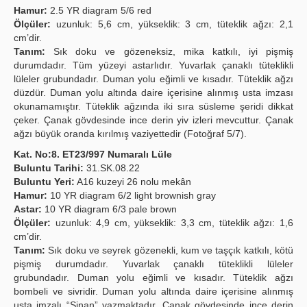
Hamur:
2.5 YR diagram 5/6 red
Ölçüler:
uzunluk: 5,6 cm, yükseklik: 3 cm, tüteklik ağzı: 2,1
cm’dir.
Tanım:
Sık doku ve gözeneksiz, mika katkılı, iyi pişmiş
durumdadır. Tüm yüzeyi astarlıdır. Yuvarlak çanaklı tüteklikli
lüleler grubundadır. Duman yolu eğimli ve kısadır. Tüteklik ağzı
düzdür. Duman yolu altında daire içerisine alınmış usta imzası
okunamamıştır. Tüteklik ağzında iki sıra süsleme şeridi dikkat
çeker. Çanak gövdesinde ince derin yiv izleri mevcuttur. Çanak
ağzı büyük oranda kırılmış vaziyettedir (Fotoğraf 5/7).
Kat. No:8. ET23/997 Numaralı Lüle
Buluntu Tarihi:
31.SK.08.22
Buluntu Yeri:
A16 kuzeyi 26 nolu mekân
Hamur:
10 YR diagram 6/2 light brownish gray
Astar:
10 YR diagram 6/3 pale brown
Ölçüler:
uzunluk: 4,9 cm, yükseklik: 3,3 cm, tüteklik ağzı: 1,6
cm’dir.
Tanım:
Sık doku ve seyrek gözenekli, kum ve taşçık katkılı, kötü
pişmiş durumdadır. Yuvarlak çanaklı tüteklikli lüleler
grubundadır. Duman yolu eğimli ve kısadır. Tüteklik ağzı
bombeli ve sivridir. Duman yolu altında daire içerisine alınmış
usta imzalı “Sinan” yazmaktadır. Çanak gövdesinde ince derin