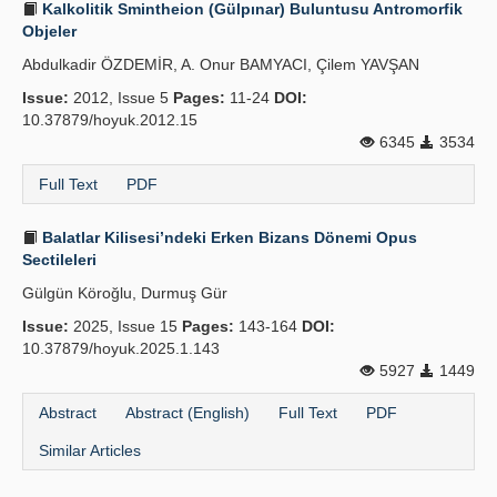
Kalkolitik Smintheion (Gülpınar) Buluntusu Antromorfik
Objeler
Principles
Abdulkadir ÖZDEMİR, A. Onur BAMYACI, Çilem YAVŞAN
Publication Policies
Issue:
2012, Issue 5
Pages:
11-24
DOI:
10.37879/hoyuk.2012.15
Guidelines
6345
3534
Contact Us
Full Text
PDF
Balatlar Kilisesi’ndeki Erken Bizans Dönemi Opus
Sectileleri
Gülgün Köroğlu, Durmuş Gür
Issue:
2025, Issue 15
Pages:
143-164
DOI:
10.37879/hoyuk.2025.1.143
5927
1449
Abstract
Abstract (English)
Full Text
PDF
Similar Articles