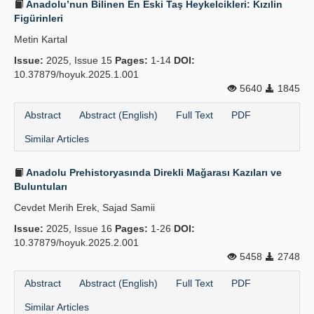
Anadolu’nun Bilinen En Eski Taş Heykelcikleri: Kızılin
Figürinleri
Metin Kartal
Issue:
2025, Issue 15
Pages:
1-14
DOI:
10.37879/hoyuk.2025.1.001
5640
1845
Abstract
Abstract (English)
Full Text
PDF
Similar Articles
Anadolu Prehistoryasında Direkli Mağarası Kazıları ve
Buluntuları
Cevdet Merih Erek, Sajad Samii
Issue:
2025, Issue 16
Pages:
1-26
DOI:
10.37879/hoyuk.2025.2.001
5458
2748
Abstract
Abstract (English)
Full Text
PDF
Similar Articles