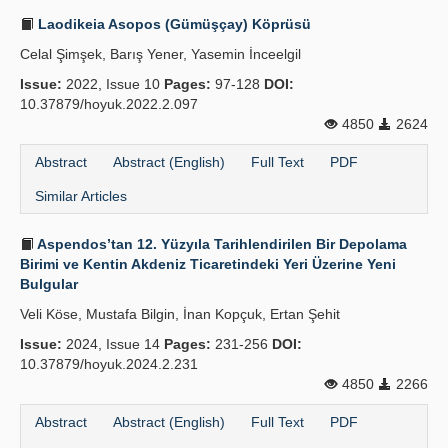
Laodikeia Asopos (Gümüşçay) Köprüsü
Celal Şimşek, Barış Yener, Yasemin İnceelgil
Issue:
2022, Issue 10
Pages:
97-128
DOI:
10.37879/hoyuk.2022.2.097
4850
2624
Abstract
Abstract (English)
Full Text
PDF
Similar Articles
Aspendos’tan 12. Yüzyıla Tarihlendirilen Bir Depolama
Birimi ve Kentin Akdeniz Ticaretindeki Yeri Üzerine Yeni
Bulgular
Veli Köse, Mustafa Bilgin, İnan Kopçuk, Ertan Şehit
Issue:
2024, Issue 14
Pages:
231-256
DOI:
10.37879/hoyuk.2024.2.231
4850
2266
Abstract
Abstract (English)
Full Text
PDF