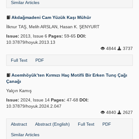
Similar Articles
Akdağmadeni Cam Yüzük Kaşı Mühür
İlknur TAŞ, Melih ARSLAN, Hasan K. ŞENYURT
Issue:
2013, Issue 6
Pages:
59-65
DOI:
10.37879/hoyuk.2013.13
4844
3737
Full Text
PDF
Acemhöyük’ten Kırmızı Haç Motifli Bir Erken Tunç Çağı
Çanağı
Yalçın Kamış
Issue:
2024, Issue 14
Pages:
47-68
DOI:
10.37879/hoyuk.2024.2.047
4840
2627
Abstract
Abstract (English)
Full Text
PDF
Similar Articles