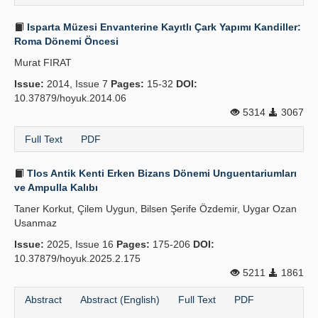
Isparta Müzesi Envanterine Kayıtlı Çark Yapımı Kandiller:
Roma Dönemi Öncesi
Murat FIRAT
Issue:
2014, Issue 7
Pages:
15-32
DOI:
10.37879/hoyuk.2014.06
5314
3067
Full Text
PDF
Tlos Antik Kenti Erken Bizans Dönemi Unguentariumları
ve Ampulla Kalıbı
Taner Korkut, Çilem Uygun, Bilsen Şerife Özdemir, Uygar Ozan
Usanmaz
Issue:
2025, Issue 16
Pages:
175-206
DOI:
10.37879/hoyuk.2025.2.175
5211
1861
Abstract
Abstract (English)
Full Text
PDF