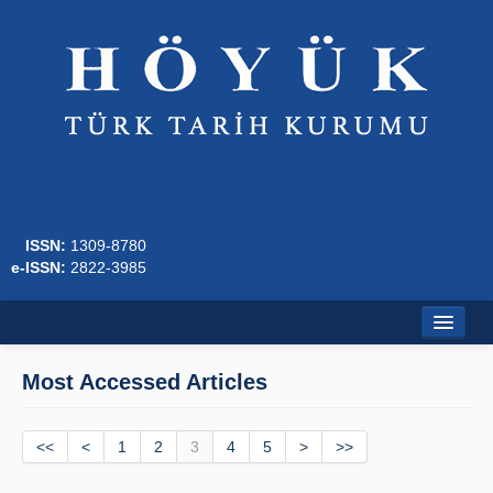
ISSN:
1309-8780
e-ISSN:
2822-3985
Home
Most Accessed Articles
About
<<
Journal Boards
<
1
2
3
4
5
>
>>
Writing Rules