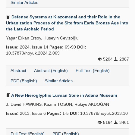
Similar Articles
Defense Systems at Klazomenai and their Role in the
Urbanization Process of the Site from Early Bronze Age into
the Late Archaic Period
Yaşar Erkan Ersoy, Hüseyin Cevizoğlu
Issue:
2024, Issue 14
Pages:
69-90
DOI:
10.37879/hoyuk.2024.2.069
5204
2887
Abstract
Abstract (English)
Full Text (English)
PDF (English)
Similar Articles
A New Hieroglyphic Luwian Stele in Adana Museum
J. David HAWKINS, Kazım TOSUN, Rukiye AKDOĞAN
Issue:
2013, Issue 6
Pages:
1-5
DOI:
10.37879/hoyuk.2013.10
5164
3461
Full Text (English)
PDF (English)