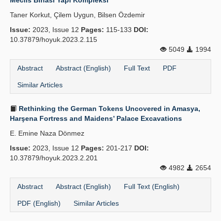
Meclis Binası Yapı Kompleksi
Taner Korkut, Çilem Uygun, Bilsen Özdemir
Issue:
2023, Issue 12
Pages:
115-133
DOI:
10.37879/hoyuk.2023.2.115
5049
1994
Abstract
Abstract (English)
Full Text
PDF
Similar Articles
Rethinking the German Tokens Uncovered in Amasya,
Harşena Fortress and Maidens’ Palace Excavations
E. Emine Naza Dönmez
Issue:
2023, Issue 12
Pages:
201-217
DOI:
10.37879/hoyuk.2023.2.201
4982
2654
Abstract
Abstract (English)
Full Text (English)
PDF (English)
Similar Articles