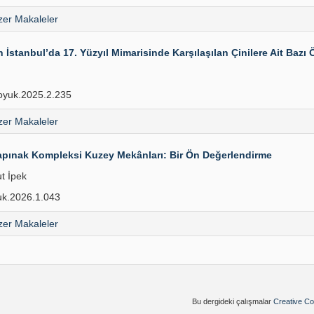
er Makaleler
an İstanbul’da 17. Yüzyıl Mimarisinde Karşılaşılan Çinilere Ait Bazı 
oyuk.2025.2.235
er Makaleler
Tapınak Kompleksi Kuzey Mekânları: Bir Ön Değerlendirme
t İpek
k.2026.1.043
er Makaleler
Bu dergideki çalışmalar
Creative Co