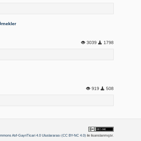
Örnekler
3039
1798
919
508
mmons Atıf-GayriTicari 4.0 Uluslararası (CC BY-NC 4.0)
ile lisanslanmıştır.