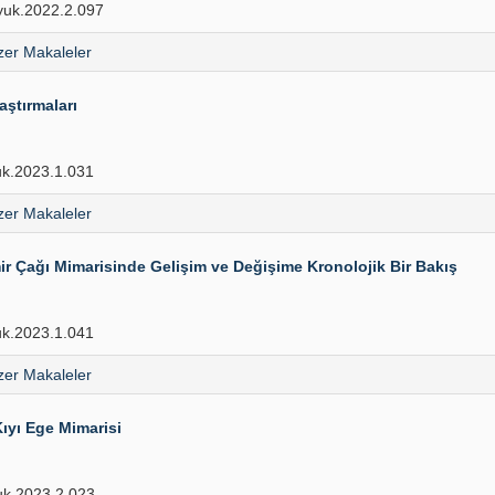
uk.2022.2.097
er Makaleler
ştırmaları
k.2023.1.031
er Makaleler
r Çağı Mimarisinde Gelişim ve Değişime Kronolojik Bir Bakış
k.2023.1.041
er Makaleler
ıyı Ege Mimarisi
k.2023.2.023