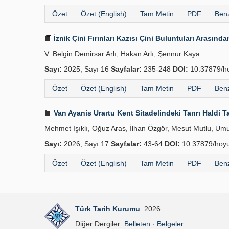
Özet
Özet (English)
Tam Metin
PDF
Benz
İznik Çini Fırınları Kazısı Çini Buluntuları Arasınd
V. Belgin Demirsar Arlı, Hakan Arlı, Şennur Kaya
Sayı:
2025, Sayı 16
Sayfalar:
235-248
DOI:
10.37879/h
Özet
Özet (English)
Tam Metin
PDF
Benz
Van Ayanis Urartu Kent Sitadelindeki Tanrı Haldi 
Mehmet Işıklı, Oğuz Aras, İlhan Özgör, Mesut Mutlu, Umu
Sayı:
2026, Sayı 17
Sayfalar:
43-64
DOI:
10.37879/hoyu
Özet
Özet (English)
Tam Metin
PDF
Benz
Türk Tarih Kurumu
. 2026
Diğer Dergiler:
Belleten
·
Belgeler