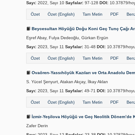
Sayı:
2022, Sayı 10
Sayfalar:
97-128
DOI:
10.37879/hoy
Özet
Özet (English)
Tam Metin
PDF
Benz
Beycesultan Höyüğü Doğu Koni Geç Tunç Çağı Ara
Eşref Abay, Fulya Dedeoğlu, Gürkan Ergün
Sayı:
2023, Sayı 11
Sayfalar:
31-48
DOI:
10.37879/hoyu
Özet
Özet (English)
Tam Metin
PDF
Benz
Ovaören-Yassıhöyük Kazıları ve Orta Anadolu Demi
S. Yücel Şenyurt, Atakan Akçay, İlkay Aklan
Sayı:
2023, Sayı 11
Sayfalar:
49-71
DOI:
10.37879/hoyu
Özet
Özet (English)
Tam Metin
PDF
Benz
İzmir-Yeşilova Höyüğü ve Geç Neolitik Dönem’de K
Zafer Derin
Sayı:
2023, Sayı 12
Sayfalar:
23-38
DOI:
10.37879/hoyu