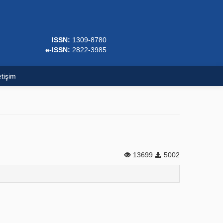
ISSN:
1309-8780
e-ISSN:
2822-3985
etişim
13699
5002