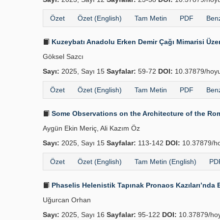
Özet
Özet (English)
Tam Metin
PDF
Benz
Kuzeybatı Anadolu Erken Demir Çağı Mimarisi Üzer
Göksel Sazcı
Sayı:
2025, Sayı 15
Sayfalar:
59-72
DOI:
10.37879/hoyu
Özet
Özet (English)
Tam Metin
PDF
Benz
Some Observations on the Architecture of the Rom
Aygün Ekin Meriç, Ali Kazım Öz
Sayı:
2025, Sayı 15
Sayfalar:
113-142
DOI:
10.37879/ho
Özet
Özet (English)
Tam Metin (English)
PDF
Phaselis Helenistik Tapınak Pronaos Kazıları’nda E
Uğurcan Orhan
Sayı:
2025, Sayı 16
Sayfalar:
95-122
DOI:
10.37879/hoy