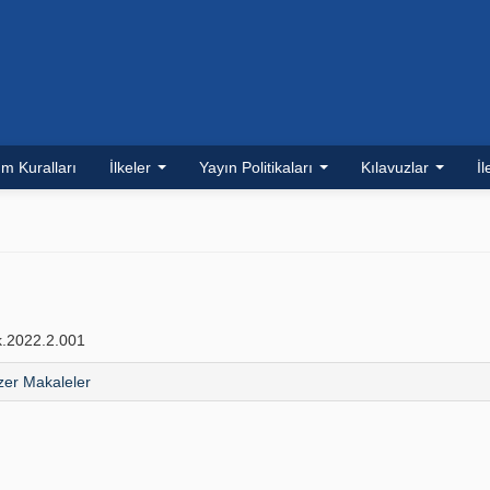
m Kuralları
İlkeler
Yayın Politikaları
Kılavuzlar
İl
.2022.2.001
er Makaleler