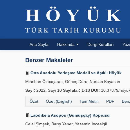
Ana Sayfa
Hakkında
Dergi Kurulları
Yazı
Benzer Makaleler
Orta Anadolu Yerleşme Modeli ve Aşıklı Höyük
Mihriban Özbaşaran, Güneş Duru, Nurcan Kayacan
Sayı:
2022, Sayı 10
Sayfalar:
1-18
DOI:
10.37879/hoyuk
Özet
Özet (English)
Tam Metin
PDF
Benz
Laodikeia Asopos (Gümüşçay) Köprüsü
Celal Şimşek, Barış Yener, Yasemin İnceelgil