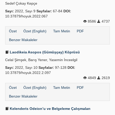
Sedef Çokay Kepçe
İlkeler
Sayı:
2022, Sayı 9
Sayfalar:
67-84
DOI:
10.37879/hoyuk.2022.067
Yayın Politikaları
8586
4737
Kılavuzlar
Özet
Özet (English)
Tam Metin
PDF
Benzer Makaleler
İletişim
Laodikeia Asopos (Gümüşçay) Köprüsü
Celal Şimşek, Barış Yener, Yasemin İnceelgil
Sayı:
2022, Sayı 10
Sayfalar:
97-128
DOI:
10.37879/hoyuk.2022.2.097
4849
2619
Özet
Özet (English)
Tam Metin
PDF
Benzer Makaleler
Kelenderis Odeion’u ve Belgeleme Çalışmaları