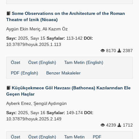
Some Observations on the Architecture of the Roman
Theatre of Iznik (Nicaea)
Aygün Ekin Meriç, Ali Kazım Öz
Sayı:
2025, Sayı 15
Sayfalar:
113-142
DOI:
10.37879/hoyuk.2025.1.113
8170
2387
Özet
Özet (English)
Tam Metin (English)
PDF (English)
Benzer Makaleler
Küçükçekmece Göl Havzası (Bathonea) Kazılarından Ele
Geçen Haçlar
Ayberk Enez, Şengül Aydıngün
Sayı:
2025, Sayı 16
Sayfalar:
149-174
DOI:
10.37879/hoyuk.2025.2.149
4239
1712
Özet
Özet (English)
Tam Metin
PDF