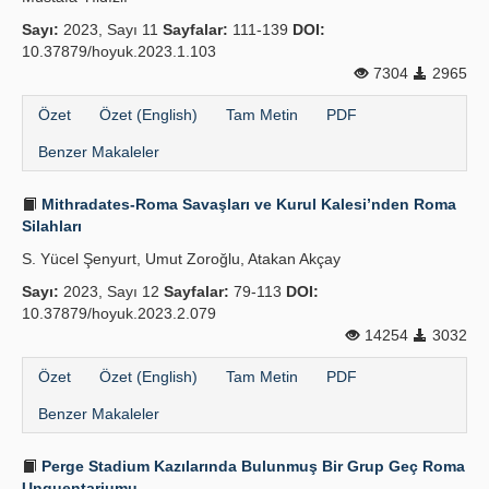
Sayı:
2023, Sayı 11
Sayfalar:
111-139
DOI:
10.37879/hoyuk.2023.1.103
7304
2965
Özet
Özet (English)
Tam Metin
PDF
Benzer Makaleler
Mithradates-Roma Savaşları ve Kurul Kalesi’nden Roma
Silahları
S. Yücel Şenyurt, Umut Zoroğlu, Atakan Akçay
Sayı:
2023, Sayı 12
Sayfalar:
79-113
DOI:
10.37879/hoyuk.2023.2.079
14254
3032
Özet
Özet (English)
Tam Metin
PDF
Benzer Makaleler
Perge Stadium Kazılarında Bulunmuş Bir Grup Geç Roma
Unguentariumu