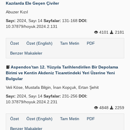
Kazılarda Ele Geçen Çiviler
Abuzer Kızıl
Sayı:
2024, Sayı 14
Sayfalar:
131-168
DOI:
10.37879/hoyuk.2024.2.131
4101
2181
Özet
Özet (English)
Tam Metin
PDF
Benzer Makaleler
Aspendos’tan 12. Yüzyıla Tarihlendirilen Bir Depolama
Birimi ve Kentin Akdeniz Ticaretindeki Yeri Üzerine Yeni
Bulgular
Veli Köse, Mustafa Bilgin, İnan Kopçuk, Ertan Şehit
Sayı:
2024, Sayı 14
Sayfalar:
231-256
DOI:
10.37879/hoyuk.2024.2.231
4848
2259
Özet
Özet (English)
Tam Metin
PDF
Benzer Makaleler