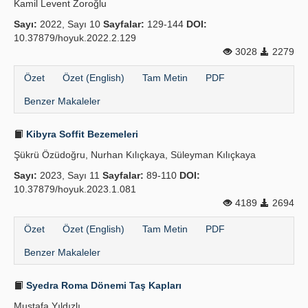
Kamil Levent Zoroğlu
Sayı:
2022, Sayı 10
Sayfalar:
129-144
DOI:
10.37879/hoyuk.2022.2.129
3028
2279
Özet
Özet (English)
Tam Metin
PDF
Benzer Makaleler
Kibyra Soffit Bezemeleri
Şükrü Özüdoğru, Nurhan Kılıçkaya, Süleyman Kılıçkaya
Sayı:
2023, Sayı 11
Sayfalar:
89-110
DOI:
10.37879/hoyuk.2023.1.081
4189
2694
Özet
Özet (English)
Tam Metin
PDF
Benzer Makaleler
Syedra Roma Dönemi Taş Kapları
Mustafa Yıldızlı