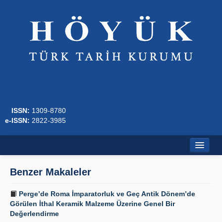
ISSN:
1309-8780
e-ISSN:
2822-3985
Ana Sayfa
Benzer Makaleler
Hakkında
Perge’de Roma İmparatorluk ve Geç Antik Dönem’de
Dergi Kurulları
Görülen İthal Keramik Malzeme Üzerine Genel Bir
Değerlendirme
Yazım Kuralları