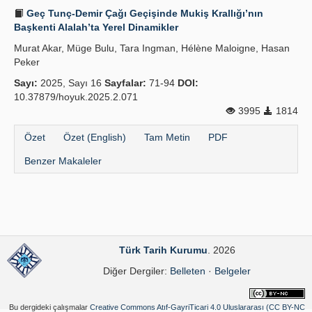
Geç Tunç-Demir Çağı Geçişinde Mukiş Krallığı’nın
Başkenti Alalah’ta Yerel Dinamikler
Murat Akar, Müge Bulu, Tara Ingman, Hélène Maloigne, Hasan
Peker
Sayı:
2025, Sayı 16
Sayfalar:
71-94
DOI:
10.37879/hoyuk.2025.2.071
3995
1814
Özet
Özet (English)
Tam Metin
PDF
Benzer Makaleler
Türk Tarih Kurumu
. 2026
Diğer Dergiler:
Belleten
·
Belgeler
Bu dergideki çalışmalar
Creative Commons Atıf-GayriTicari 4.0 Uluslararası (CC BY-NC