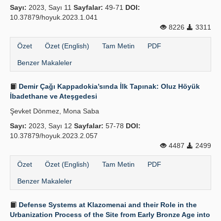
Sayı:
2023, Sayı 11
Sayfalar:
49-71
DOI:
10.37879/hoyuk.2023.1.041
8226
3311
Özet
Özet (English)
Tam Metin
PDF
Benzer Makaleler
Demir Çağı Kappadokia’sında İlk Tapınak: Oluz Höyük
İbadethane ve Ateşgedesi
Şevket Dönmez, Mona Saba
Sayı:
2023, Sayı 12
Sayfalar:
57-78
DOI:
10.37879/hoyuk.2023.2.057
4487
2499
Özet
Özet (English)
Tam Metin
PDF
Benzer Makaleler
Defense Systems at Klazomenai and their Role in the
Urbanization Process of the Site from Early Bronze Age into