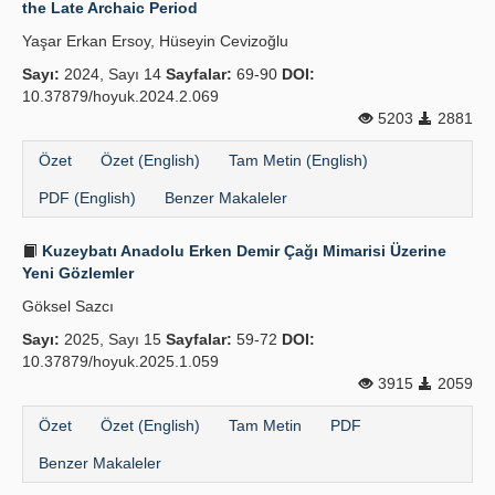
the Late Archaic Period
Yaşar Erkan Ersoy, Hüseyin Cevizoğlu
Sayı:
2024, Sayı 14
Sayfalar:
69-90
DOI:
10.37879/hoyuk.2024.2.069
5203
2881
Özet
Özet (English)
Tam Metin (English)
PDF (English)
Benzer Makaleler
Kuzeybatı Anadolu Erken Demir Çağı Mimarisi Üzerine
Yeni Gözlemler
Göksel Sazcı
Sayı:
2025, Sayı 15
Sayfalar:
59-72
DOI:
10.37879/hoyuk.2025.1.059
3915
2059
Özet
Özet (English)
Tam Metin
PDF
Benzer Makaleler