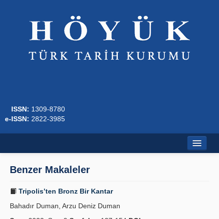
ISSN:
1309-8780
e-ISSN:
2822-3985
Ana Sayfa
Benzer Makaleler
Hakkında
Tripolis’ten Bronz Bir Kantar
Dergi Kurulları
Bahadır Duman, Arzu Deniz Duman
Yazım Kuralları