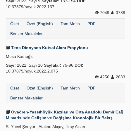
Sayı:
2022, Sayı 9
Sayfalar:
137-154
DOI:
10.37879/hoyuk.2022.137
İlkeler
7049
3738
Yayın Politikaları
Özet
Özet (English)
Tam Metin
PDF
Benzer Makaleler
Kılavuzlar
İletişim
Teos Dionysos Kutsal Alanı Propylonu
Musa Kadıoğlu
Sayı:
2022, Sayı 10
Sayfalar:
75-96
DOI:
10.37879/hoyuk.2022.2.075
4256
2633
Özet
Özet (English)
Tam Metin
PDF
Benzer Makaleler
Ovaören-Yassıhöyük Kazıları ve Orta Anadolu Demir Çağı
Mimarisinde Gelişim ve Değişime Kronolojik Bir Bakış
S. Yücel Şenyurt, Atakan Akçay, İlkay Aklan